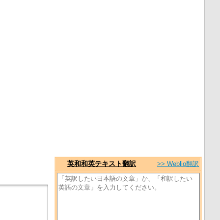
英和和英テキスト翻訳
>> Weblio翻訳