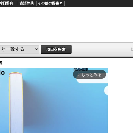
韓日辞典
古語辞典
その他の辞書▼
説
もっとみる
arrow_forward_ios