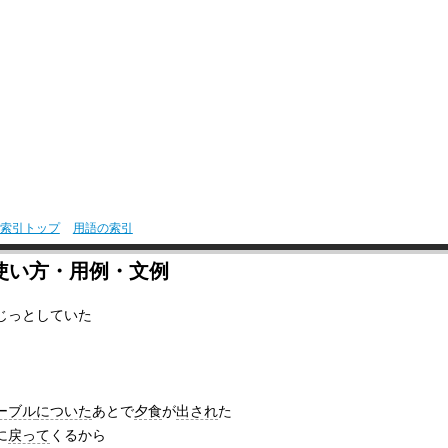
索引トップ
用語の索引
使い方・用例・文例
じっとしていた
ーブル
についた
あとで
夕食
が
出され
た
に
戻って
くるから