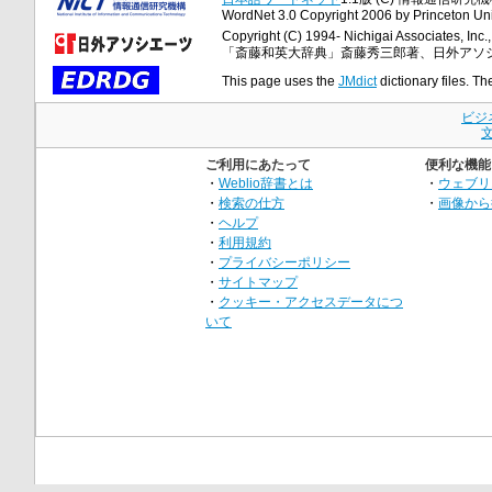
WordNet 3.0 Copyright 2006 by Princeton Unive
Copyright (C) 1994- Nichigai Associates, Inc., 
「斎藤和英大辞典」斎藤秀三郎著、日外アソ
This page uses the
JMdict
dictionary files. Th
ビジ
ご利用にあたって
便利な機能
・
Weblio辞書とは
・
ウェブリ
・
検索の仕方
・
画像から
・
ヘルプ
・
利用規約
・
プライバシーポリシー
・
サイトマップ
・
クッキー・アクセスデータにつ
いて