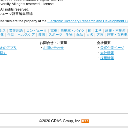
rsity. All rights reserved.
License
All rights reserved.
シエーツ辞書編集部編
ese files are the property of the
Electronic Dictionary Research and Development G
ネス
｜
業界用語
｜
コンピュータ
｜
電車
｜
自動車・バイク
｜
船
｜
工学
｜
建築・不動産
文化
｜
生活
｜
ヘルスケア
｜
趣味
｜
スポーツ
｜
生物
｜
食品
｜
人名
｜
方言
｜
辞書・百科事
お問合せ・ご要望
会社概要
オのアプリ
・
お問い合わせ
・
公式企業ページ
探す
・
会社情報
・
採用情報
©2026 GRAS Group, Inc.
RSS