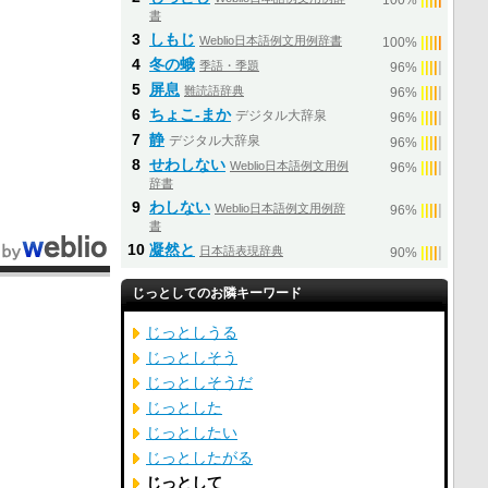
100%
書
3
しもじ
Weblio日本語例文用例辞書
|
|
|
|
|
100%
4
冬の蛾
季語・季題
|
|
|
|
|
96%
5
屏息
難読語辞典
|
|
|
|
|
96%
6
ちょこ‐まか
デジタル大辞泉
|
|
|
|
|
96%
7
静
デジタル大辞泉
|
|
|
|
|
96%
8
せわしない
Weblio日本語例文用例
|
|
|
|
|
96%
辞書
9
わしない
Weblio日本語例文用例辞
|
|
|
|
|
96%
書
10
凝然と
日本語表現辞典
|
|
|
|
|
90%
じっとしてのお隣キーワード
じっとしうる
じっとしそう
じっとしそうだ
じっとした
じっとしたい
じっとしたがる
じっとして