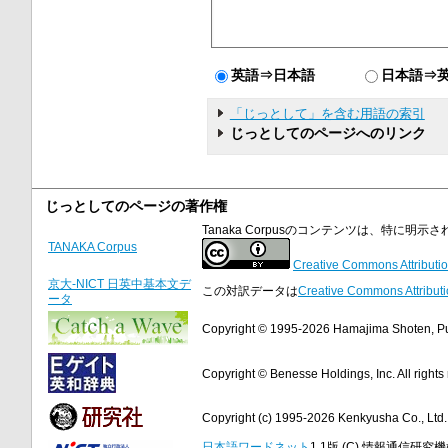
英語⇒日本語
日本語⇒
「じっとして」を含む用語の索引
じっとしてのページへのリンク
じっとしてのページの著作権
Tanaka Corpusのコンテンツは、特に
TANAKA Corpus
Creative Commons Attributio
京大-NICT 日英中基本文デ
この対訳データは
Creative Commons Attributi
ータ
Copyright © 1995-2026 Hamajima Shoten, Publ
Copyright © Benesse Holdings, Inc. All rights
Copyright (c) 1995-2026 Kenkyusha Co., Ltd. A
日本語ワードネット
1.1版 (C) 情報通信研究機構