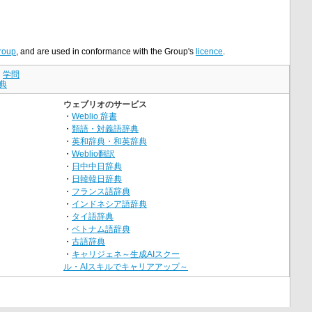
roup
, and are used in conformance with the Group's
licence
.
｜
学問
典
ウェブリオのサービス
・
Weblio 辞書
・
類語・対義語辞典
・
英和辞典・和英辞典
・
Weblio翻訳
・
日中中日辞典
・
日韓韓日辞典
・
フランス語辞典
・
インドネシア語辞典
・
タイ語辞典
・
ベトナム語辞典
・
古語辞典
・
キャリジェネ～生成AIスクー
ル・AIスキルでキャリアアップ～