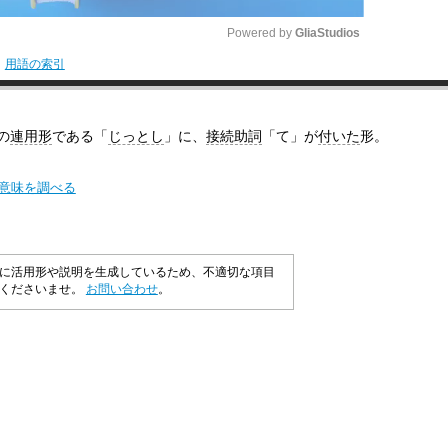
Powered by 
GliaStudios
用語の索引
M
u
の
連用形
である「
じっとし
」に、
接続助詞
「て」が
付いた
形。
t
e
の意味を調べる
に活用形や説明を生成しているため、不適切な項目
承くださいませ。
お問い合わせ
。