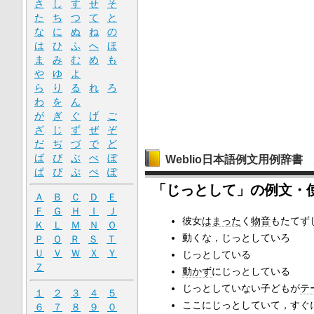
さ
し
す
せ
そ
た
ち
つ
て
と
な
に
ぬ
ね
の
は
ひ
ふ
へ
ほ
ま
み
む
め
も
や
ゆ
よ
ら
り
る
れ
ろ
わ
を
ん
が
ぎ
ぐ
げ
ご
ざ
じ
ず
ぜ
ぞ
だ
ぢ
づ
で
ど
ば
び
ぶ
べ
ぼ
Weblio日本語例文用例辞書
ぱ
ぴ
ぷ
ぺ
ぽ
「じっとして」の例文・
Ａ
Ｂ
Ｃ
Ｄ
Ｅ
Ｆ
Ｇ
Ｈ
Ｉ
Ｊ
彼女
はまった
く
物音
もたてず
Ｋ
Ｌ
Ｍ
Ｎ
Ｏ
動くな，じっとしていろ
Ｐ
Ｑ
Ｒ
Ｓ
Ｔ
Ｕ
Ｖ
Ｗ
Ｘ
Ｙ
じっとしている
Ｚ
動かず
にじっとしている
じっとしていない子どもが
テ
１
２
３
４
５
ここにじっとしていて，すぐ
６
７
８
９
０