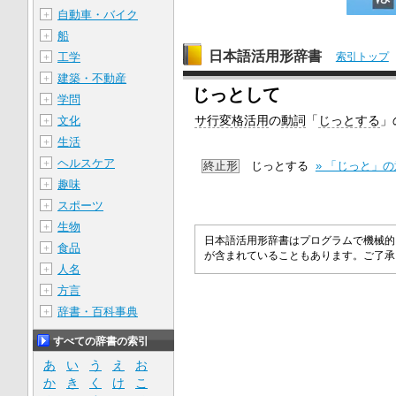
自動車・バイク
＋
船
＋
日本語活用形辞書
工学
索引トップ
＋
建築・不動産
＋
じっとして
学問
＋
サ行変格活用
の
動詞
「
じっとする
」
文化
＋
生活
＋
ヘルスケア
＋
終止形
じっとする
» 「じっと」
趣味
＋
スポーツ
＋
生物
＋
日本語活用形辞書はプログラムで機械的
食品
＋
が含まれていることもあります。ご了
人名
＋
方言
＋
辞書・百科事典
＋
すべての辞書の索引
あ
い
う
え
お
か
き
く
け
こ