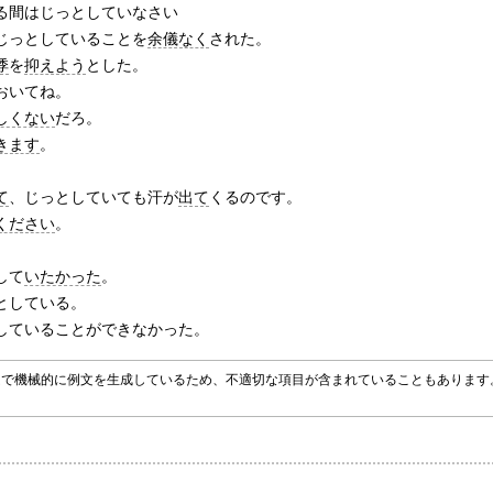
る間はじっとしていなさい
じっとしていることを
余儀なく
された。
悸
を
抑えよう
とした。
おいてね。
しくない
だろ。
きます
。
。
て
、じっとしていても汗が
出て
くるのです。
ください
。
して
いたかった
。
としている。
していることができなかった。
グラムで機械的に例文を生成しているため、不適切な項目が含まれていることもありま