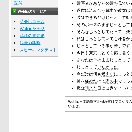
記号
歯医者
があなたの歯を
見て
い
過度に
込み合う
電車
で彼女は
Weblioのサービス
彼は
できるだけ
じっとして
動
英会話コラム
その
ポーズ
のままじっとして
Weblio英会話
そんなじっとしてたって、
楽
英語の質問箱
私はじっとしていても汗を
か
語彙力診断
じっとしている事が苦手です
スピーキングテスト
今日
も
東京
はとても
蒸し暑く
あなたは
そのまま
じっとして
じっとして
いたかった
。
今だけは何も
考えず
にじっと
膝を
痛めた
ので
家の中
でじっ
私は
晴れた
日には家でじっと
Weblio日本語例文用例辞書はプロ
いませ。