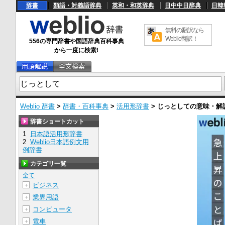
辞書
類語・対義語辞典
英和・和英辞典
日中中日辞典
日韓
無料の翻訳なら
Weblio翻訳！
556の専門辞書や国語辞典百科事典
から一度に検索!
Weblio 辞書
>
辞書・百科事典
>
活用形辞書
>
じっとして
の意味・解
辞書ショートカット
1
日本語活用形辞書
2
Weblio日本語例文用
例辞書
カテゴリ一覧
全て
ビジネス
＋
業界用語
＋
コンピュータ
＋
電車
＋