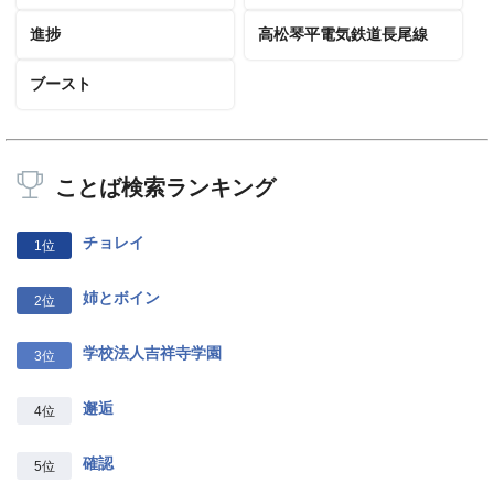
進捗
高松琴平電気鉄道長尾線
ブースト
ことば検索ランキング
チョレイ
1位
姉とボイン
2位
学校法人吉祥寺学園
3位
邂逅
4位
確認
5位