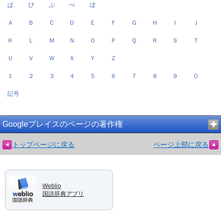
ぱ
ぴ
ぷ
ぺ
ぽ
Ａ
Ｂ
Ｃ
Ｄ
Ｅ
Ｆ
Ｇ
Ｈ
Ｉ
Ｊ
Ｋ
Ｌ
Ｍ
Ｎ
Ｏ
Ｐ
Ｑ
Ｒ
Ｓ
Ｔ
Ｕ
Ｖ
Ｗ
Ｘ
Ｙ
Ｚ
１
２
３
４
５
６
７
８
９
０
記号
Googleプレイスのページの著作権
トップページに戻る
ページ上部に戻る
Weblio
国語辞典アプリ