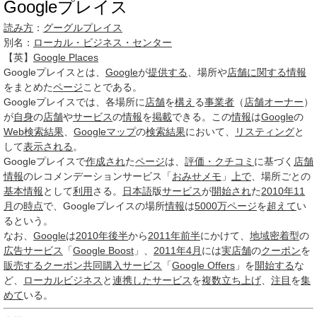
Googleプレイス
読み方
：
グーグルプレイス
別名：
ローカル・ビジネス・センター
【英】
Google Places
Googleプレイス
とは、
Google
が
提供する
、場所や
店舗
に関する
情報
をまとめた
ページ
ことである。
Googleプレイスでは、各場所に
店舗
を
構え
る
事業者
（
店舗
オーナー
）
が
自身
の
店舗
や
サービス
の
情報
を
掲載
できる。この
情報
は
Google
の
Web検索結果
、
Googleマップ
の
検索結果
において、
リスティング
と
して
表示される
。
Googleプレイスで
作成され
た
ページ
は、
評価・クチコミ
に基づく
店舗
情報
のレコメンデーションサービス「
おみせメモ
」
上で
、場所ごとの
基本情報
として
利用
さる。
日本語
版
サービス
が
開始され
た
2010年11
月
の
時点
で、Googleプレイスの場所
情報
は
5000
万
ページ
を
超えて
い
るという。
なお、
Google
は
2010年
後半
から
2011年
前半
にかけて、
地域密着型
の
広告サービス
「
Google Boost
」、
2011年4月
には
実店舗
の
クーポン
を
販売する
クーポン共同購入サービス
「
Google Offers
」を
開始する
な
ど、
ローカルビジネス
と
連携した
サービス
を
複数
立ち上げ
、
注目
を
集
めて
いる。