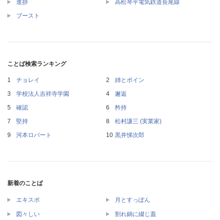
進捗
高松琴平電気鉄道長尾線
ブースト
ことば検索ランキング
チョレイ
姉とボイン
学校法人吉祥寺学園
邂逅
確認
矜持
堅持
松村謙三 (実業家)
河本ロバート
黒井悌次郎
新着のことば
エキスポ
月とすっぽん
図々しい
割れ鍋に綴じ蓋