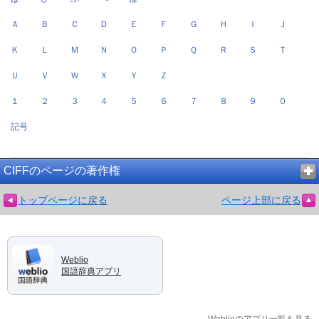
Ａ
Ｂ
Ｃ
Ｄ
Ｅ
Ｆ
Ｇ
Ｈ
Ｉ
Ｊ
Ｋ
Ｌ
Ｍ
Ｎ
Ｏ
Ｐ
Ｑ
Ｒ
Ｓ
Ｔ
Ｕ
Ｖ
Ｗ
Ｘ
Ｙ
Ｚ
１
２
３
４
５
６
７
８
９
０
記号
CIFFのページの著作権
トップページに戻る
ページ上部に戻る
Weblio
国語辞典アプリ
Weblioのアプリ一覧を見る