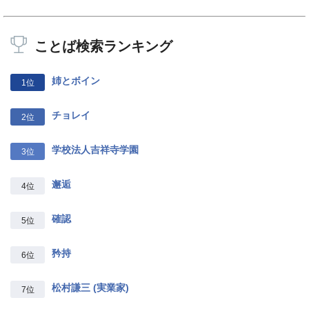
ことば検索ランキング
姉とボイン
1位
チョレイ
2位
学校法人吉祥寺学園
3位
邂逅
4位
確認
5位
矜持
6位
松村謙三 (実業家)
7位