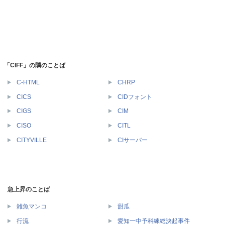
「CIFF」の隣のことば
C-HTML
CHRP
CICS
CIDフォント
CIGS
CIM
CISO
CITL
CITYVILLE
CIサーバー
急上昇のことば
雑魚マンコ
甜瓜
行流
愛知一中予科練総決起事件