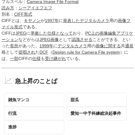
フルスペル：
Camera Image File Format
読み方
：
シーアイエフエフ
別名：
CIFF形式
CIFF
とは、
キヤノン
が
1997年
に
発表した
デジタルカメラ
用の
画像フ
ァイル形式
である。
CIFFは
JPEG
に
準拠した
仕様
となって
おり、
PC
上の
画像編集
アプリケ
ーション
などからは
JPEG画像
として
認識させる
ことができる、とい
った
長所
があった。
1999年
に
デジタルカメラ
用の
画像
に関する
共
通規
格として
提唱され
た
DCF
（
Design rule for Camera File system
）に
は、
一部
CIFFの
仕様
も
受け継がれ
ている。
急上昇のことば
雑魚マンコ
甜瓜
行流
愛知一中予科練総決起事件
進捗