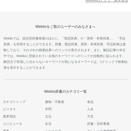
Weblioをご覧のユーザーのみなさまへ
Weblioでは、統合型辞書検索のほかに、「類語辞典」や「英和・和英辞典」、「手話
辞典」を利用することができます。辞書、類語辞典、英和・和英辞典、手話辞典は連
動しており、それぞれの検索結果へのリンクが表示されます。また、解説記事の本文
中では、Weblioに登録されている他のキーワードへのリンクが自動的に貼られます。
解説文で登場した分からないキーワードや気になるキーワードは、1クリックで検索結
果を表示することができます。
Weblio辞書のカテゴリ一覧
カテゴリトップ
建物・不動産
食品
ビジネス
学問
人名
業界用語
文化
方言
コンピュータ
生活
辞書・百科事典
電車
ヘルスケア
タレント出身地検索