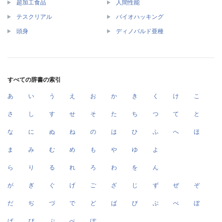
超加工食品
人間性能
テスクリアル
バイオハッキング
頭身
ディノバルド亜種
すべての辞書の索引
あ
い
う
え
お
か
き
く
け
こ
さ
し
す
せ
そ
た
ち
つ
て
と
な
に
ぬ
ね
の
は
ひ
ふ
へ
ほ
ま
み
む
め
も
や
ゆ
よ
ら
り
る
れ
ろ
わ
を
ん
が
ぎ
ぐ
げ
ご
ざ
じ
ず
ぜ
ぞ
だ
ぢ
づ
で
ど
ば
び
ぶ
べ
ぼ
ぱ
ぴ
ぷ
ぺ
ぽ