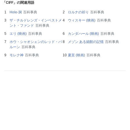
「CIFF」の関連用語
Hole-洞
百科事典
ロルナの祈り
百科事典
ザ・チルドレンズ・インベストメ
ウィスキー (映画)
百科事典
ント・ファンド
百科事典
エリ (映画)
百科事典
カンダハール (映画)
百科事典
ホウ・シャオシェンのレッド・バ
メゾン ある娼館の記憶
百科事典
ルーン
百科事典
モレク神
百科事典
夏至 (映画)
百科事典