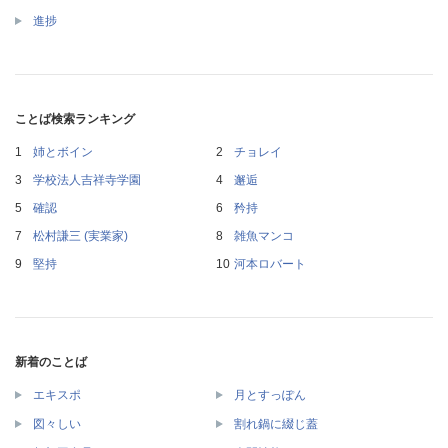
進捗
ことば検索ランキング
姉とボイン
チョレイ
学校法人吉祥寺学園
邂逅
確認
矜持
松村謙三 (実業家)
雑魚マンコ
堅持
河本ロバート
新着のことば
エキスポ
月とすっぽん
図々しい
割れ鍋に綴じ蓋