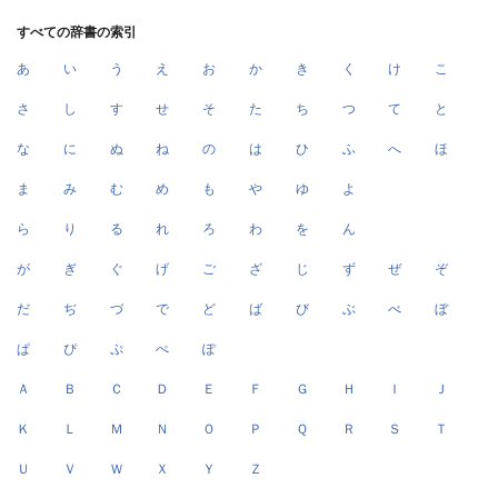
すべての辞書の索引
あ
い
う
え
お
か
き
く
け
こ
さ
し
す
せ
そ
た
ち
つ
て
と
な
に
ぬ
ね
の
は
ひ
ふ
へ
ほ
ま
み
む
め
も
や
ゆ
よ
ら
り
る
れ
ろ
わ
を
ん
が
ぎ
ぐ
げ
ご
ざ
じ
ず
ぜ
ぞ
だ
ぢ
づ
で
ど
ば
び
ぶ
べ
ぼ
ぱ
ぴ
ぷ
ぺ
ぽ
Ａ
Ｂ
Ｃ
Ｄ
Ｅ
Ｆ
Ｇ
Ｈ
Ｉ
Ｊ
Ｋ
Ｌ
Ｍ
Ｎ
Ｏ
Ｐ
Ｑ
Ｒ
Ｓ
Ｔ
Ｕ
Ｖ
Ｗ
Ｘ
Ｙ
Ｚ