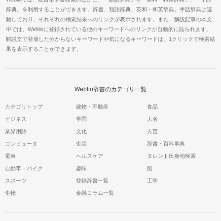
辞典」を利用することができます。辞書、類語辞典、英和・和英辞典、手話辞典は連
動しており、それぞれの検索結果へのリンクが表示されます。また、解説記事の本文
中では、Weblioに登録されている他のキーワードへのリンクが自動的に貼られます。
解説文で登場した分からないキーワードや気になるキーワードは、1クリックで検索結
果を表示することができます。
Weblio辞書のカテゴリ一覧
カテゴリトップ
建物・不動産
食品
ビジネス
学問
人名
業界用語
文化
方言
コンピュータ
生活
辞書・百科事典
電車
ヘルスケア
タレント出身地検索
自動車・バイク
趣味
船
スポーツ
登録辞書一覧
工学
生物
金融コラム一覧