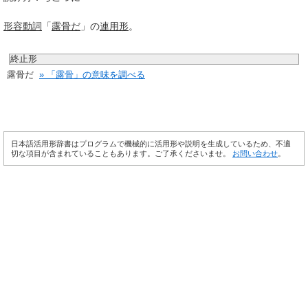
形容動詞
「
露骨だ
」の
連用形
。
終止形
露骨だ
» 「露骨」の意味を調べる
日本語活用形辞書はプログラムで機械的に活用形や説明を生成しているため、不適
切な項目が含まれていることもあります。ご了承くださいませ。
お問い合わせ
。