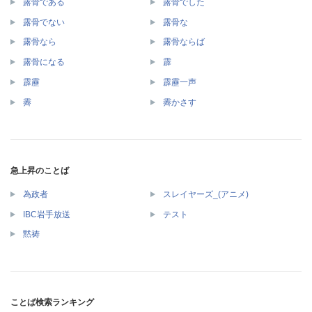
露骨である
露骨でした
露骨でない
露骨な
露骨なら
露骨ならば
露骨になる
霹
霹靂
霹靂一声
霽
霽かさす
急上昇のことば
為政者
スレイヤーズ_(アニメ)
IBC岩手放送
テスト
黙祷
ことば検索ランキング