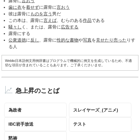
露骨に
言おう
歯に衣
を
着せず
に露骨に
言おう
彼は露骨に
ものを言う
男だ
この本は、露骨に
言えば
、むらのある
作品
である
騒々し
く、または、露骨に
広告する
露骨にする
公衆道徳
に
反し
、露骨に
性的な
書物
や
写真
を
見せたり
売った
りす
る人
Weblio日本語例文用例辞書はプログラムで機械的に例文を生成しているため、不適
切な項目が含まれていることもあります。ご了承くださいませ。
急上昇のことば
為政者
スレイヤーズ_(アニメ)
IBC岩手放送
テスト
黙祷