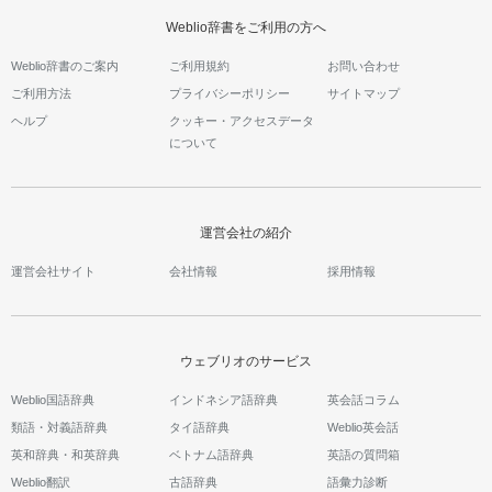
Weblio辞書をご利用の方へ
Weblio辞書のご案内
ご利用規約
お問い合わせ
ご利用方法
プライバシーポリシー
サイトマップ
ヘルプ
クッキー・アクセスデータ
について
運営会社の紹介
運営会社サイト
会社情報
採用情報
ウェブリオのサービス
Weblio国語辞典
インドネシア語辞典
英会話コラム
類語・対義語辞典
タイ語辞典
Weblio英会話
英和辞典・和英辞典
ベトナム語辞典
英語の質問箱
Weblio翻訳
古語辞典
語彙力診断