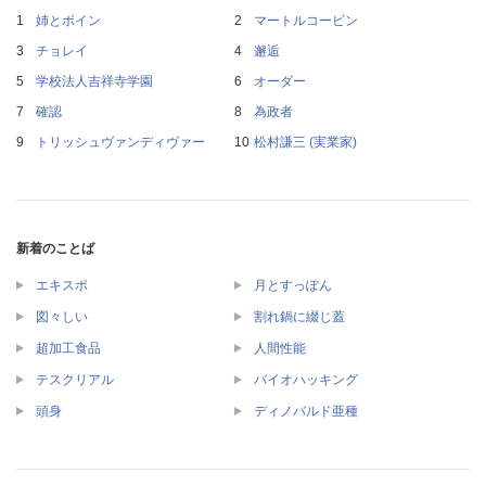
姉とボイン
マートルコービン
チョレイ
邂逅
学校法人吉祥寺学園
オーダー
確認
為政者
トリッシュヴァンディヴァー
松村謙三 (実業家)
新着のことば
エキスポ
月とすっぽん
図々しい
割れ鍋に綴じ蓋
超加工食品
人間性能
テスクリアル
バイオハッキング
頭身
ディノバルド亜種