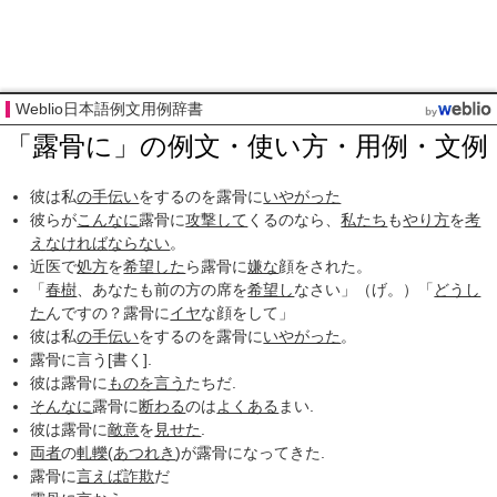
Weblio日本語例文用例辞書
「露骨に」の例文・使い方・用例・文例
彼は私
の手
伝い
をするのを露骨に
いやがった
彼らが
こんなに
露骨に
攻撃して
くるのなら、
私たち
も
やり方
を
考
え
なければ
ならない
。
近医で
処方
を
希望した
ら露骨に
嫌な
顔をされた。
「
春樹
、あなたも前の方の席を
希望し
なさい」（げ。）「
どうし
た
んですの？露骨に
イヤ
な顔をして」
彼は私
の手
伝い
をするのを露骨に
いやがった
。
露骨に言う[書く].
彼は露骨に
ものを言う
たちだ.
そんなに
露骨に
断わる
のは
よくある
まい.
彼は露骨に
敵意
を
見せた
.
両者
の
軋轢
(
あつれき
)が露骨になってきた.
露骨に
言えば
詐欺
だ