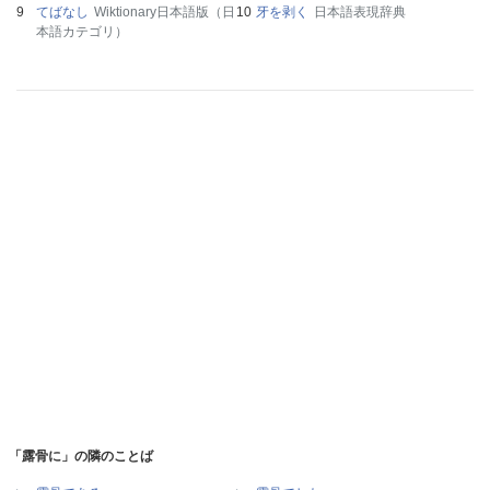
てばなし
Wiktionary日本語版（日
牙を剥く
日本語表現辞典
本語カテゴリ）
「露骨に」の隣のことば