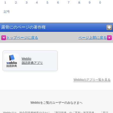
１
２
３
４
５
６
７
８
９
０
記号
露骨にのページの著作権
トップページに戻る
ページ上部に戻る
Weblio
国語辞典アプリ
Weblioのアプリ一覧を見る
Weblioをご覧のユーザーのみなさまへ
Weblioでは、統合型辞書検索のほかに、「類語辞典」や「英和・和英辞典」、「手話