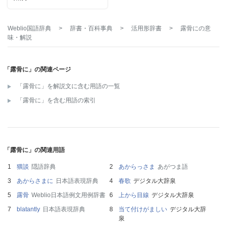
Weblio国語辞典
>
辞書・百科事典
>
活用形辞書
>
露骨に
の意
味・解説
「露骨に」の関連ページ
「露骨に」を解説文に含む用語の一覧
「露骨に」を含む用語の索引
「露骨に」の関連用語
猥談
隠語辞典
あからっさま
あがつま語
あからさまに
日本語表現辞典
春歌
デジタル大辞泉
露骨
Weblio日本語例文用例辞書
上から目線
デジタル大辞泉
blatantly
日本語表現辞典
当て付けがましい
デジタル大辞
泉