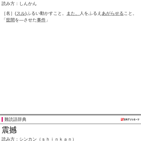
読み方：しんかん
［名］
(
スル
)
ふるい動かすこと。
また、
人をふるえ
あがらせる
こと。
「
世間
を―させた
事件
」
難読語辞典
震撼
読み方：
シンカン
（ｓｈｉｎｋａｎ）