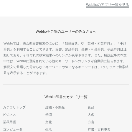
Weblioのアプリ一覧を見る
Weblioをご覧のユーザーのみなさまへ
Weblioでは、統合型辞書検索のほかに、「類語辞典」や「英和・和英辞典」、「手話
辞典」を利用することができます。辞書、類語辞典、英和・和英辞典、手話辞典は連
動しており、それぞれの検索結果へのリンクが表示されます。また、解説記事の本文
中では、Weblioに登録されている他のキーワードへのリンクが自動的に貼られます。
解説文で登場した分からないキーワードや気になるキーワードは、1クリックで検索結
果を表示することができます。
Weblio辞書のカテゴリ一覧
カテゴリトップ
建物・不動産
食品
ビジネス
学問
人名
業界用語
文化
方言
コンピュータ
生活
辞書・百科事典