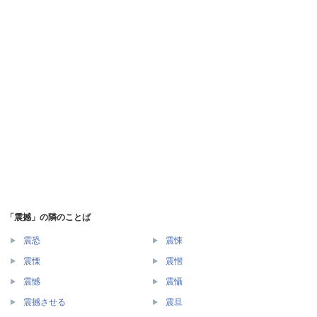
「震撼」の隣のことば
震恐
震悚
震慄
震慴
震憾
震懾
震撼させる
震旦