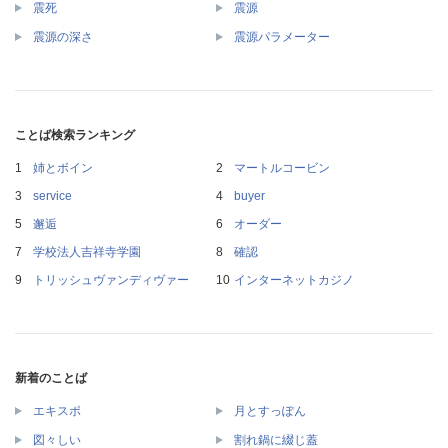
震死
震源
震源の深さ
震源パラメーター
ことば検索ランキング
姉とボイン
マートルコービン
service
buyer
邂逅
オーダー
学校法人吉祥寺学園
確認
トリッシュヴァンディヴァー
インターネットカジノ
新着のことば
エキスポ
月とすっぽん
図々しい
割れ鍋に綴じ蓋