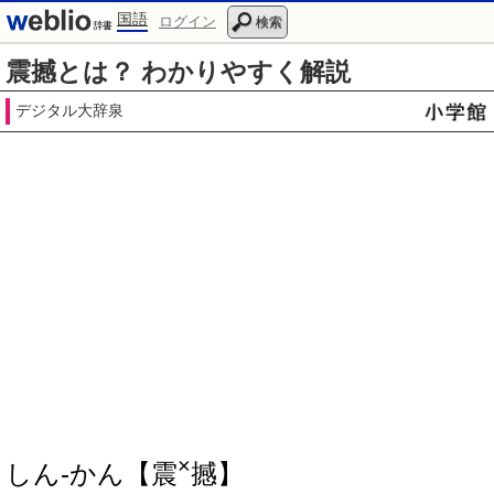
国語
ログイン
検索
震撼とは？ わかりやすく解説
デジタル大辞泉
×
しん‐かん【震
撼】