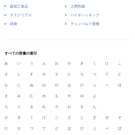
超加工食品
人間性能
テスクリアル
バイオハッキング
頭身
ディノバルド亜種
すべての辞書の索引
あ
い
う
え
お
か
き
く
け
こ
さ
し
す
せ
そ
た
ち
つ
て
と
な
に
ぬ
ね
の
は
ひ
ふ
へ
ほ
ま
み
む
め
も
や
ゆ
よ
ら
り
る
れ
ろ
わ
を
ん
が
ぎ
ぐ
げ
ご
ざ
じ
ず
ぜ
ぞ
だ
ぢ
づ
で
ど
ば
び
ぶ
べ
ぼ