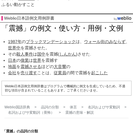
ふるい動かすこと
Weblio日本語例文用例辞書
「震撼」の例文・使い方・用例・文例
1987年
の
ブラックマンデーショック
は、
ウォール街
のみならず
、
世界中
を震撼させた。
その
殺人事件
は
国中
を震撼(
しんかん
)させた.
日本
の
偉業
は
世界
を震撼す
地面
を
震撼させる
ほどの
大音響
の
会社
を
売り渡す
ことは、
従業員
の間で震撼を
起こした
Weblio日本語例文用例辞書はプログラムで機械的に例文を生成しているため、不適
切な項目が含まれていることもあります。ご了承くださいませ。
Weblio国語辞典
>
品詞の分類
>
体言
>
名詞およびサ変動詞
>
名詞およびサ変動詞（畏怖）
>
震撼
の意味・解説
「震撼」の品詞の分類