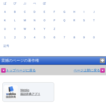
ぱ
ぴ
ぷ
ぺ
ぽ
Ａ
Ｂ
Ｃ
Ｄ
Ｅ
Ｆ
Ｇ
Ｈ
Ｉ
Ｊ
Ｋ
Ｌ
Ｍ
Ｎ
Ｏ
Ｐ
Ｑ
Ｒ
Ｓ
Ｔ
Ｕ
Ｖ
Ｗ
Ｘ
Ｙ
Ｚ
１
２
３
４
５
６
７
８
９
０
記号
震撼のページの著作権
トップページに戻る
ページ上部に戻る
Weblio
国語辞典アプリ