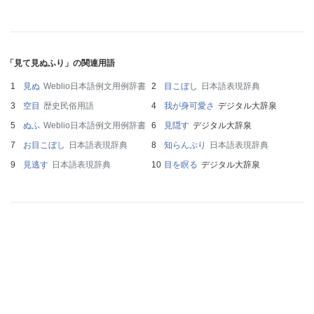
「見て見ぬふり」の関連用語
見ぬ
Weblio日本語例文用例辞書
目こぼし
日本語表現辞典
空目
歴史民俗用語
我が身可愛さ
デジタル大辞泉
ぬふ
Weblio日本語例文用例辞書
見隠す
デジタル大辞泉
お目こぼし
日本語表現辞典
知らんぷり
日本語表現辞典
見逃す
日本語表現辞典
目を瞑る
デジタル大辞泉