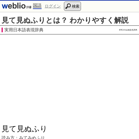
国語
ログイン
検索
見て見ぬふりとは？ わかりやすく解説
実用日本語表現辞典
見て見ぬふり
読み方：
みてみぬふり