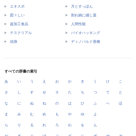
エキスポ
月とすっぽん
図々しい
割れ鍋に綴じ蓋
超加工食品
人間性能
テスクリアル
バイオハッキング
頭身
ディノバルド亜種
すべての辞書の索引
あ
い
う
え
お
か
き
く
け
こ
さ
し
す
せ
そ
た
ち
つ
て
と
な
に
ぬ
ね
の
は
ひ
ふ
へ
ほ
ま
み
む
め
も
や
ゆ
よ
ら
り
る
れ
ろ
わ
を
ん
が
ぎ
ぐ
げ
ご
ざ
じ
ず
ぜ
ぞ