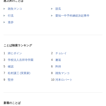
急上昇のことば
雑魚マンコ
甜瓜
行流
愛知一中予科練総決起事件
進捗
ことば検索ランキング
姉とボイン
チョレイ
学校法人吉祥寺学園
邂逅
確認
矜持
松村謙三 (実業家)
雑魚マンコ
堅持
河本ロバート
新着のことば