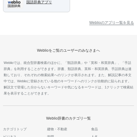
国語辞典アプリ
Weblioのアプリ一覧を見る
Weblioをご覧のユーザーのみなさまへ
Weblioでは、統合型辞書検索のほかに、「類語辞典」や「英和・和英辞典」、「手話
辞典」を利用することができます。辞書、類語辞典、英和・和英辞典、手話辞典は連
動しており、それぞれの検索結果へのリンクが表示されます。また、解説記事の本文
中では、Weblioに登録されている他のキーワードへのリンクが自動的に貼られます。
解説文で登場した分からないキーワードや気になるキーワードは、1クリックで検索結
果を表示することができます。
Weblio辞書のカテゴリ一覧
カテゴリトップ
建物・不動産
食品
ビジネス
学問
人名