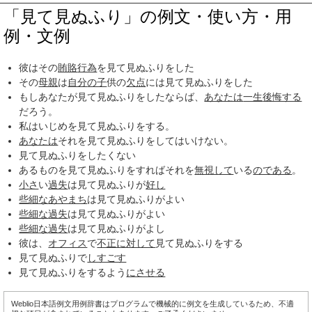
「見て見ぬふり」の例文・使い方・用
例・文例
彼はその
賄賂
行為
を見て見ぬふりをした
その
母親
は
自分
の子
供の
欠点
には見て見ぬふりをした
もしあなたが見て見ぬふりをしたならば、
あなたは
一生
後悔する
だろう。
私はいじめを見て見ぬふりをする。
あなたは
それを見て見ぬふりをしてはいけない。
見て見ぬふりをしたくない
あるものを見て見ぬふりをすればそれを
無視して
いる
のである
。
小さ
い
過失
は見て見ぬふりが
好し
些細な
あやまち
は見て見ぬふりがよい
些細な
過失
は見て見ぬふりがよい
些細な
過失
は見て見ぬふりがよし
彼は、
オフィス
で
不正に
対して
見て見ぬふりをする
見て見ぬふりで
しすごす
見て見ぬふりをするよう
にさせる
Weblio日本語例文用例辞書はプログラムで機械的に例文を生成しているため、不適