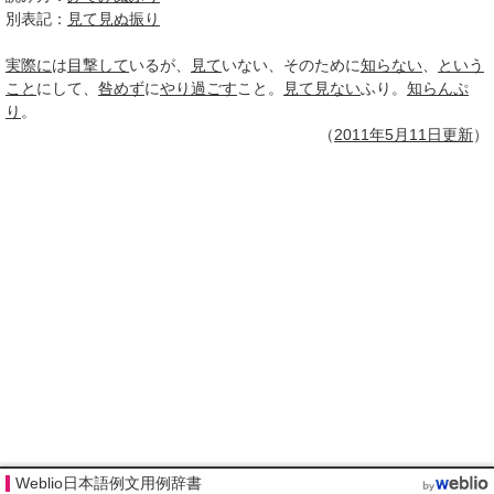
別表記：
見て見ぬ振り
実際に
は
目撃して
いるが、
見て
いない、そのために
知らない
、
という
こと
にして、
咎めず
に
やり過ごす
こと。
見て
見ない
ふり。
知らんぷ
り
。
（
2011年5月
11日
更新
）
Weblio日本語例文用例辞書