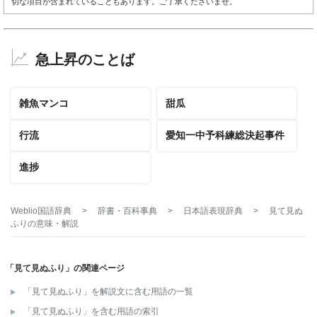
切な項目が含まれていることもあります。ご了承くださいませ。
急上昇のことば
雑魚マンコ
甜瓜
行流
愛知一中予科練総決起事件
進捗
Weblio国語辞典
>
辞書・百科事典
>
日本語表現辞典
>
見て見ぬ
ふり
の意味・解説
「見て見ぬふり」の関連ページ
「見て見ぬふり」を解説文に含む用語の一覧
「見て見ぬふり」を含む用語の索引