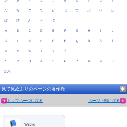
だ
ぢ
づ
で
ど
ば
び
ぶ
べ
ぼ
ぱ
ぴ
ぷ
ぺ
ぽ
Ａ
Ｂ
Ｃ
Ｄ
Ｅ
Ｆ
Ｇ
Ｈ
Ｉ
Ｊ
Ｋ
Ｌ
Ｍ
Ｎ
Ｏ
Ｐ
Ｑ
Ｒ
Ｓ
Ｔ
Ｕ
Ｖ
Ｗ
Ｘ
Ｙ
Ｚ
１
２
３
４
５
６
７
８
９
０
記号
見て見ぬふりのページの著作権
トップページに戻る
ページ上部に戻る
Weblio