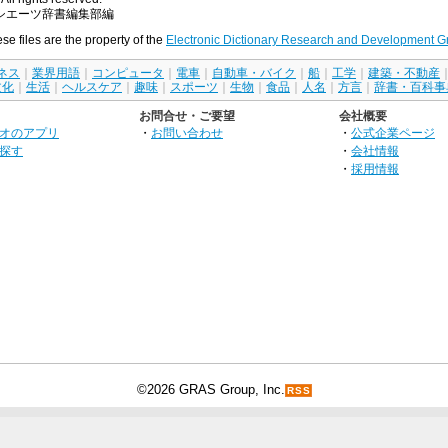
シエーツ辞書編集部編
ese files are the property of the
Electronic Dictionary Research and Development G
ネス
｜
業界用語
｜
コンピュータ
｜
電車
｜
自動車・バイク
｜
船
｜
工学
｜
建築・不動産
文化
｜
生活
｜
ヘルスケア
｜
趣味
｜
スポーツ
｜
生物
｜
食品
｜
人名
｜
方言
｜
辞書・百科事
お問合せ・ご要望
会社概要
オのアプリ
・
お問い合わせ
・
公式企業ページ
探す
・
会社情報
・
採用情報
©2026 GRAS Group, Inc.
RSS