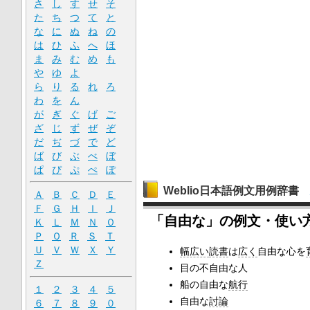
さ
し
す
せ
そ
た
ち
つ
て
と
な
に
ぬ
ね
の
は
ひ
ふ
へ
ほ
ま
み
む
め
も
や
ゆ
よ
ら
り
る
れ
ろ
わ
を
ん
が
ぎ
ぐ
げ
ご
ざ
じ
ず
ぜ
ぞ
だ
ぢ
づ
で
ど
ば
び
ぶ
べ
ぼ
ぱ
ぴ
ぷ
ぺ
ぽ
Weblio日本語例文用例辞書
Ａ
Ｂ
Ｃ
Ｄ
Ｅ
Ｆ
Ｇ
Ｈ
Ｉ
Ｊ
「自由な」の例文・使い
Ｋ
Ｌ
Ｍ
Ｎ
Ｏ
Ｐ
Ｑ
Ｒ
Ｓ
Ｔ
Ｕ
Ｖ
Ｗ
Ｘ
Ｙ
幅広い
読書
は
広く
自由な心を
Ｚ
目の不自由な人
船の自由な
航行
１
２
３
４
５
自由な
討論
６
７
８
９
０