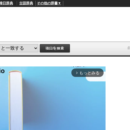
韓日辞典
古語辞典
その他の辞書▼
もっとみる
arrow_forward_ios