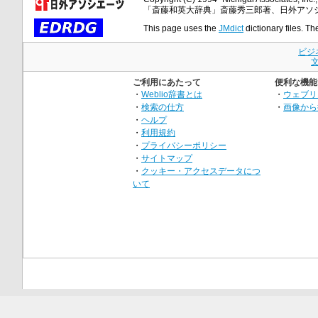
「斎藤和英大辞典」斎藤秀三郎著、日外アソ
This page uses the
JMdict
dictionary files. Th
ビジ
ご利用にあたって
便利な機能
・
Weblio辞書とは
・
ウェブリ
・
検索の仕方
・
画像から
・
ヘルプ
・
利用規約
・
プライバシーポリシー
・
サイトマップ
・
クッキー・アクセスデータにつ
いて