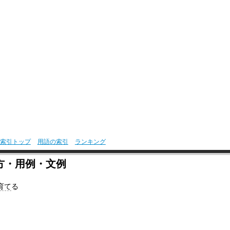
索引トップ
用語の索引
ランキング
方・用例・文例
育て
る