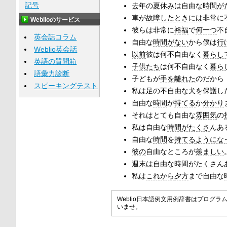
記号
去年
の
夏休み
は自由な
時間
が
車が
故障した
ときには
非常に
Weblioのサービス
彼らは非常に
裕福
で
何一つ
不
英会話コラム
自由な
時間がない
から僕は
行
Weblio英会話
以前
彼は何不自由なく
暮らし
英語の質問箱
子供たち
は何不自由なく
暮ら
語彙力診断
子どもが
手を離れた
のだから
スピーキングテスト
私は足の不自由な
犬
を
保護し
自由な
時間
が
持てる
か
分かり
それはとても自由な
雰囲気
の
私は自由な
時間
がたくさ
んあ
自由な
時間
を
持てる
ようにな
彼の
自由なところが
羨ましい
週末
は自由な
時間
がたくさ
ん
私は
これから
夕方
まで自由な
Weblio日本語例文用例辞書はプロ
いませ。