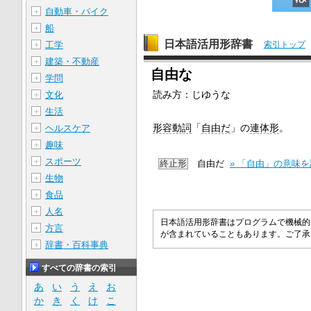
自動車・バイク
＋
船
＋
日本語活用形辞書
工学
索引トップ
＋
建築・不動産
＋
自由な
学問
＋
読み方：じゆうな
文化
＋
生活
＋
形容動詞
「
自由だ
」の
連体形
。
ヘルスケア
＋
趣味
＋
スポーツ
＋
終止形
自由だ
» 「自由」の意味
生物
＋
食品
＋
人名
＋
日本語活用形辞書はプログラムで機械的
方言
＋
が含まれていることもあります。ご了
辞書・百科事典
＋
すべての辞書の索引
あ
い
う
え
お
か
き
く
け
こ