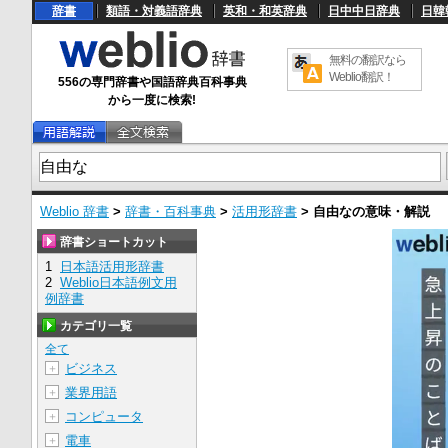
辞書
類語・対義語辞典
英和・和英辞典
日中中日辞典
日韓
無料の翻訳なら
Weblio翻訳！
556の専門辞書や国語辞典百科事典
から一度に検索!
Weblio 辞書
>
辞書・百科事典
>
活用形辞書
>
自由な
の意味・解説
辞書ショートカット
1
日本語活用形辞書
2
Weblio日本語例文用
例辞書
カテゴリ一覧
全て
ビジネス
＋
業界用語
＋
コンピュータ
＋
電車
＋