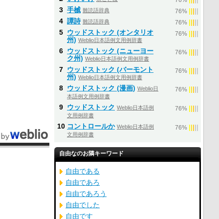
76%
3
手械
難読語辞典
|
|
|
|
|
76%
4
譚詩
難読語辞典
|
|
|
|
|
76%
5
ウッドストック (オンタリオ
|
|
|
|
|
76%
州)
Weblio日本語例文用例辞書
6
ウッドストック (ニューヨー
|
|
|
|
|
76%
ク州)
Weblio日本語例文用例辞書
7
ウッドストック (バーモント
|
|
|
|
|
76%
州)
Weblio日本語例文用例辞書
8
ウッドストック (漫画)
Weblio日
|
|
|
|
|
76%
本語例文用例辞書
9
ウッドストック
Weblio日本語例
|
|
|
|
|
76%
文用例辞書
10
コントロールか
Weblio日本語例
|
|
|
|
|
76%
文用例辞書
自由なのお隣キーワード
自由である
自由であろ
自由であろう
自由でした
自由です