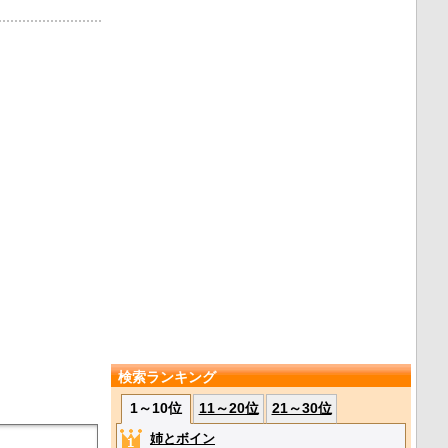
検索ランキング
1～10位
11～20位
21～30位
姉とボイン