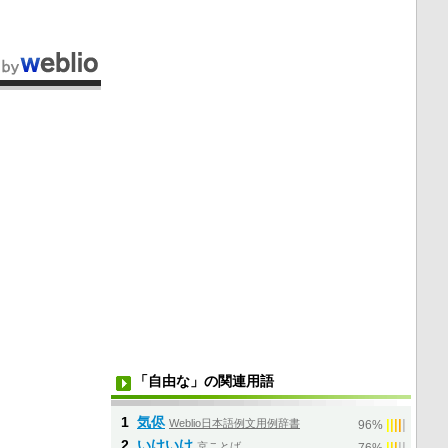
「自由な」の関連用語
1
気侭
Weblio日本語例文用例辞書
|
|
|
|
|
96%
2
いけいけ
京ことば
|
|
|
|
|