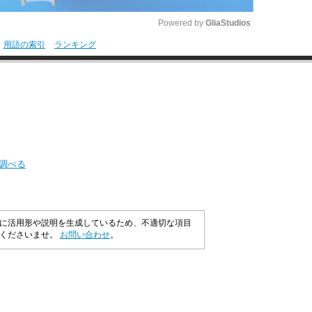
Powered by 
GliaStudios
用語の索引
ランキング
M
u
t
e
を調べる
に活用形や説明を生成しているため、不適切な項目
承くださいませ。
お問い合わせ
。