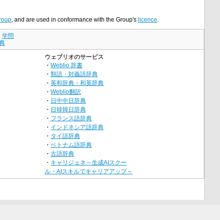
roup
, and are used in conformance with the Group's
licence
.
｜
学問
典
ウェブリオのサービス
・
Weblio 辞書
・
類語・対義語辞典
・
英和辞典・和英辞典
・
Weblio翻訳
・
日中中日辞典
・
日韓韓日辞典
・
フランス語辞典
・
インドネシア語辞典
・
タイ語辞典
・
ベトナム語辞典
・
古語辞典
・
キャリジェネ～生成AIスクー
ル・AIスキルでキャリアアップ～