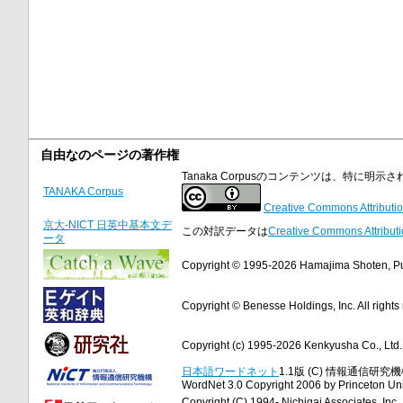
自由なのページの著作権
Tanaka Corpusのコンテンツは、特に
TANAKA Corpus
Creative Commons Attributio
京大-NICT 日英中基本文デ
この対訳データは
Creative Commons Attributi
ータ
Copyright © 1995-2026 Hamajima Shoten, Publ
Copyright © Benesse Holdings, Inc. All rights
Copyright (c) 1995-2026 Kenkyusha Co., Ltd. A
日本語ワードネット
1.1版 (C) 情報通信研究機構
WordNet 3.0 Copyright 2006 by Princeton Unive
Copyright (C) 1994- Nichigai Associates, Inc., 