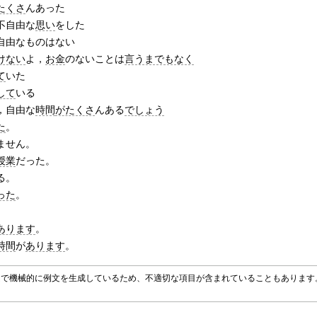
たくさ
んあった
不自由な
思い
をした
自由なものはない
けない
よ，
お金
のないことは
言うまでもなく
て
いた
して
いる
，自由な
時間
がたくさ
んある
でしょう
た
。
ません。
授業
だった。
る。
った
。
。
あります
。
時間
が
あります
。
グラムで機械的に例文を生成しているため、不適切な項目が含まれていることもありま