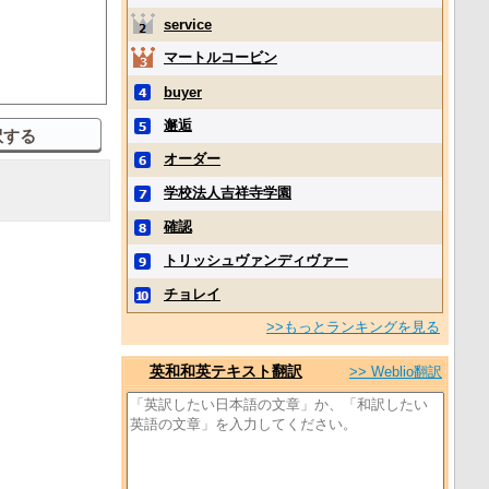
service
マートルコービン
buyer
邂逅
オーダー
学校法人吉祥寺学園
確認
トリッシュヴァンディヴァー
チョレイ
>>もっとランキングを見る
英和和英テキスト翻訳
>> Weblio翻訳