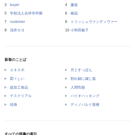
buyer
邂逅
学校法人吉祥寺学園
確認
customer
トリッシュヴァンディヴァー
浅井カヨ
小和田敏子
新着のことば
エキスポ
月とすっぽん
図々しい
割れ鍋に綴じ蓋
超加工食品
人間性能
テスクリアル
バイオハッキング
頭身
ディノバルド亜種
すべての辞書の索引