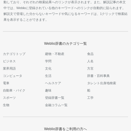
動しており、それぞれの検索結果へのリンクが表示されます。また、解説記事の本文
中では、Weblioに登録されている他のキーワードへのリンクが自動的に貼られます。
解説文で登場した分からないキーワードや気になるキーワードは、1クリックで検索結
果を表示することができます。
Weblio辞書のカテゴリ一覧
カテゴリトップ
建物・不動産
食品
ビジネス
学問
人名
業界用語
文化
方言
コンピュータ
生活
辞書・百科事典
電車
ヘルスケア
タレント出身地検索
自動車・バイク
趣味
船
スポーツ
登録辞書一覧
工学
生物
金融コラム一覧
Weblio辞書をご利用の方へ