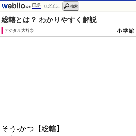
国語
ログイン
検索
総轄とは？ わかりやすく解説
デジタル大辞泉
そう‐かつ【総轄】