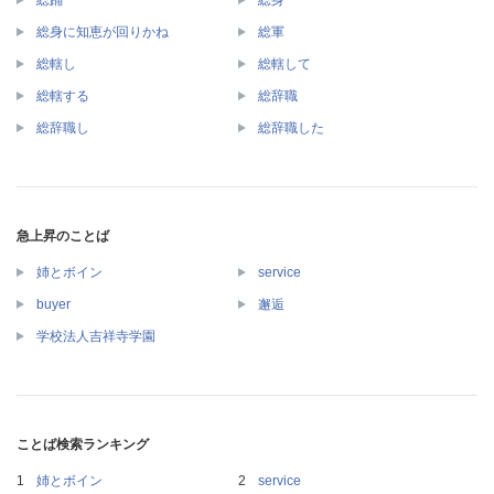
総踊
総身
総身に知恵が回りかね
総軍
総轄し
総轄して
総轄する
総辞職
総辞職し
総辞職した
急上昇のことば
姉とボイン
service
buyer
邂逅
学校法人吉祥寺学園
ことば検索ランキング
姉とボイン
service