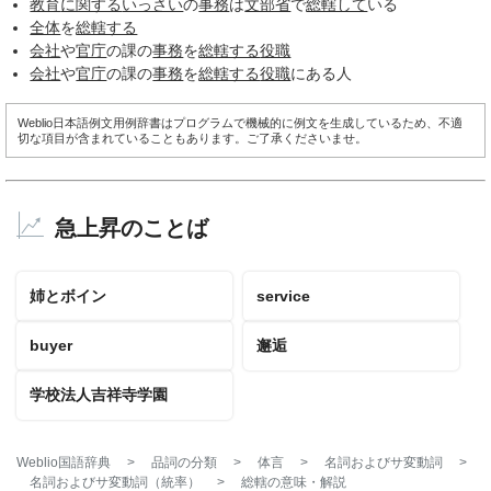
教育
に関する
いっさい
の
事務
は
文部省
で
総轄して
いる
全体
を
総轄する
会社
や
官庁
の課の
事務
を
総轄する
役職
会社
や
官庁
の課の
事務
を
総轄する
役職
にある人
Weblio日本語例文用例辞書はプログラムで機械的に例文を生成しているため、不適
切な項目が含まれていることもあります。ご了承くださいませ。
急上昇のことば
姉とボイン
service
buyer
邂逅
学校法人吉祥寺学園
Weblio国語辞典
>
品詞の分類
>
体言
>
名詞およびサ変動詞
>
名詞およびサ変動詞（統率）
>
総轄
の意味・解説