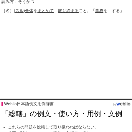
読み方：そうかつ
［名］
(
スル
)
全体
を
まとめて
、
取り締まる
こと。「
事務
を―する」
Weblio日本語例文用例辞書
「総轄」の例文・使い方・用例・文例
これらの
問題
を
総轄して
取り
扱わ
ねばならない
。