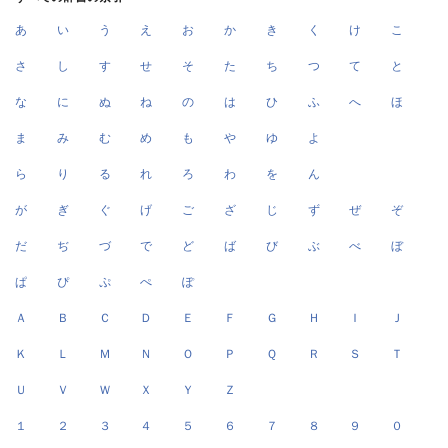
あ
い
う
え
お
か
き
く
け
こ
さ
し
す
せ
そ
た
ち
つ
て
と
な
に
ぬ
ね
の
は
ひ
ふ
へ
ほ
ま
み
む
め
も
や
ゆ
よ
ら
り
る
れ
ろ
わ
を
ん
が
ぎ
ぐ
げ
ご
ざ
じ
ず
ぜ
ぞ
だ
ぢ
づ
で
ど
ば
び
ぶ
べ
ぼ
ぱ
ぴ
ぷ
ぺ
ぽ
Ａ
Ｂ
Ｃ
Ｄ
Ｅ
Ｆ
Ｇ
Ｈ
Ｉ
Ｊ
Ｋ
Ｌ
Ｍ
Ｎ
Ｏ
Ｐ
Ｑ
Ｒ
Ｓ
Ｔ
Ｕ
Ｖ
Ｗ
Ｘ
Ｙ
Ｚ
１
２
３
４
５
６
７
８
９
０