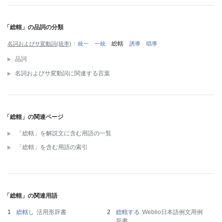
「総轄」の品詞の分類
総轄
名詞およびサ変動詞(統率)
統一
一統
誘導
唱導
品詞
名詞およびサ変動詞に関連する言葉
「総轄」の関連ページ
「総轄」を解説文に含む用語の一覧
「総轄」を含む用語の索引
「総轄」の関連用語
総轄し
活用形辞書
総轄する
Weblio日本語例文用例
辞書