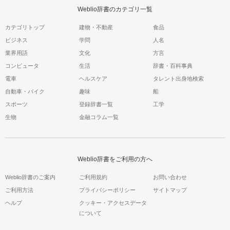
Weblio辞書のカテゴリ一覧
カテゴリトップ
建物・不動産
食品
ビジネス
学問
人名
業界用語
文化
方言
コンピュータ
生活
辞書・百科事典
電車
ヘルスケア
タレント出身地検索
自動車・バイク
趣味
船
スポーツ
登録辞書一覧
工学
生物
金融コラム一覧
Weblio辞書をご利用の方へ
Weblio辞書のご案内
ご利用規約
お問い合わせ
ご利用方法
プライバシーポリシー
サイトマップ
ヘルプ
クッキー・アクセスデータ
について