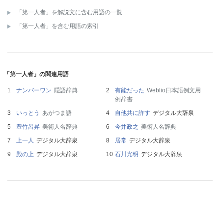
「第一人者」を解説文に含む用語の一覧
「第一人者」を含む用語の索引
「第一人者」の関連用語
ナンバーワン
隠語辞典
有能だった
Weblio日本語例文用
例辞書
いっとう
あがつま語
自他共に許す
デジタル大辞泉
豊竹呂昇
美術人名辞典
今井政之
美術人名辞典
上一人
デジタル大辞泉
居常
デジタル大辞泉
殿の上
デジタル大辞泉
石川光明
デジタル大辞泉