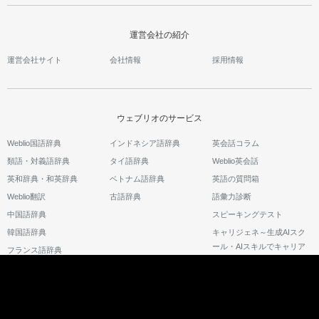
運営会社の紹介
運営会社サイト
会社情報
採用情報
ウェブリオのサービス
Weblio国語辞典
インドネシア語辞典
英会話コラム
類語・対義語辞典
タイ語辞典
Weblio英会話
英和辞典・和英辞典
ベトナム語辞典
英語の質問箱
Weblio翻訳
古語辞典
語彙力診断
中国語辞典
スピーキングテスト
韓国語辞典
キャリジェネ～生成AIスク
ール・AIスキルでキャリア
フランス語辞典
アップ～
©2026 GRAS Group, Inc.