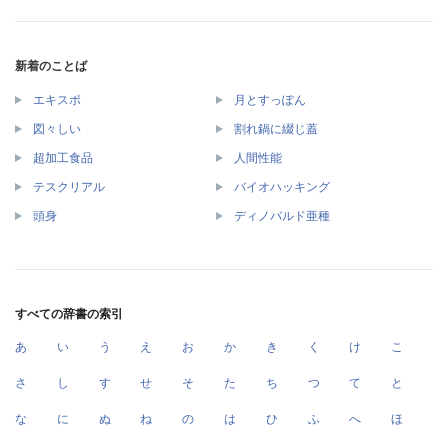
新着のことば
エキスポ
月とすっぽん
図々しい
割れ鍋に綴じ蓋
超加工食品
人間性能
テスクリアル
バイオハッキング
頭身
ディノバルド亜種
すべての辞書の索引
あ
い
う
え
お
か
き
く
け
こ
さ
し
す
せ
そ
た
ち
つ
て
と
な
に
ぬ
ね
の
は
ひ
ふ
へ
ほ