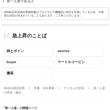
第一人者である人
Weblio日本語例文用例辞書はプログラムで機械的に例文を生成しているため、不適
切な項目が含まれていることもあります。ご了承くださいませ。
急上昇のことば
姉とボイン
service
buyer
マートルコービン
邂逅
Weblio国語辞典
>
辞書・百科事典
>
デジタル大辞泉
>
第一人者
の意味・解説
「第一人者」の関連ページ