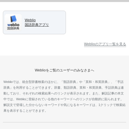
Weblio
国語辞典アプリ
Weblioのアプリ一覧を見る
Weblioをご覧のユーザーのみなさまへ
Weblioでは、統合型辞書検索のほかに、「類語辞典」や「英和・和英辞典」、「手話
辞典」を利用することができます。辞書、類語辞典、英和・和英辞典、手話辞典は連
動しており、それぞれの検索結果へのリンクが表示されます。また、解説記事の本文
中では、Weblioに登録されている他のキーワードへのリンクが自動的に貼られます。
解説文で登場した分からないキーワードや気になるキーワードは、1クリックで検索結
果を表示することができます。