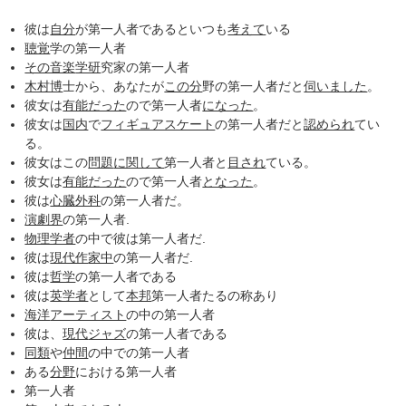
彼は
自分
が第一人者であるといつも
考えて
いる
聴覚
学の第一人者
その音楽
学研
究家の第一人者
木村博
士から、あなたが
この分
野の第一人者だと
伺いました
。
彼女は
有能だった
ので第一人者
になった
。
彼女は
国内
で
フィギュアスケート
の第一人者だと
認められ
てい
る。
彼女はこの
問題
に関して
第一人者と
目され
ている。
彼女は
有能だった
ので第一人者
となった
。
彼は
心臓外科
の第一人者だ。
演劇界
の第一人者.
物理学者
の中で彼は第一人者だ.
彼は
現代作
家中
の第一人者だ.
彼は
哲学
の第一人者である
彼は
英学者
として
本邦
第一人者たるの称あり
海洋
アーティスト
の中の第一人者
彼は、
現代
ジャズ
の第一人者である
同類
や
仲間
の中での第一人者
ある
分野
における第一人者
第一人者