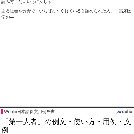
読み方：だいいちにんしゃ
ある
社会
や
分野
で、いちばん
すぐれている
と
認められ
た人。「
臨床医
学
の―」
Weblio日本語例文用例辞書
「第一人者」の例文・使い方・用例・文
例