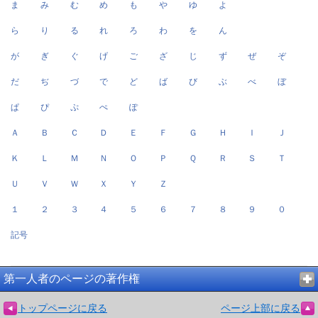
ま
み
む
め
も
や
ゆ
よ
ら
り
る
れ
ろ
わ
を
ん
が
ぎ
ぐ
げ
ご
ざ
じ
ず
ぜ
ぞ
だ
ぢ
づ
で
ど
ば
び
ぶ
べ
ぼ
ぱ
ぴ
ぷ
ぺ
ぽ
Ａ
Ｂ
Ｃ
Ｄ
Ｅ
Ｆ
Ｇ
Ｈ
Ｉ
Ｊ
Ｋ
Ｌ
Ｍ
Ｎ
Ｏ
Ｐ
Ｑ
Ｒ
Ｓ
Ｔ
Ｕ
Ｖ
Ｗ
Ｘ
Ｙ
Ｚ
１
２
３
４
５
６
７
８
９
０
記号
第一人者のページの著作権
トップページに戻る
ページ上部に戻る