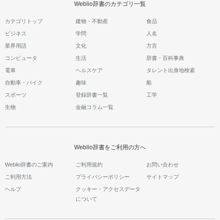
Weblio辞書のカテゴリ一覧
カテゴリトップ
建物・不動産
食品
ビジネス
学問
人名
業界用語
文化
方言
コンピュータ
生活
辞書・百科事典
電車
ヘルスケア
タレント出身地検索
自動車・バイク
趣味
船
スポーツ
登録辞書一覧
工学
生物
金融コラム一覧
Weblio辞書をご利用の方へ
Weblio辞書のご案内
ご利用規約
お問い合わせ
ご利用方法
プライバシーポリシー
サイトマップ
ヘルプ
クッキー・アクセスデータ
について