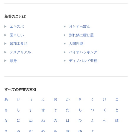
新着のことば
エキスポ
月とすっぽん
図々しい
割れ鍋に綴じ蓋
超加工食品
人間性能
テスクリアル
バイオハッキング
頭身
ディノバルド亜種
すべての辞書の索引
あ
い
う
え
お
か
き
く
け
こ
さ
し
す
せ
そ
た
ち
つ
て
と
な
に
ぬ
ね
の
は
ひ
ふ
へ
ほ
ま
み
む
め
も
や
ゆ
よ