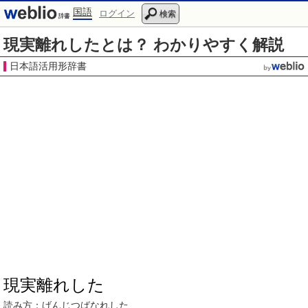
国語
ログイン
検索
現実離れしたとは？ わかりやすく解説
日本語活用形辞書
現実離れした
読み方：
げんじつばなれ
した