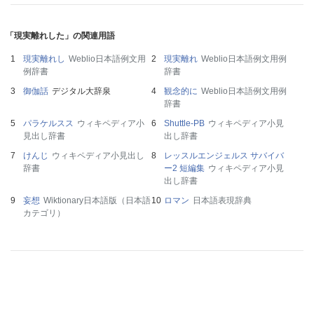
「現実離れした」の関連用語
現実離れし
Weblio日本語例文用
現実離れ
Weblio日本語例文用例
例辞書
辞書
御伽話
デジタル大辞泉
観念的に
Weblio日本語例文用例
辞書
パラケルスス
ウィキペディア小
Shuttle-PB
ウィキペディア小見
見出し辞書
出し辞書
けんじ
ウィキペディア小見出し
レッスルエンジェルス サバイバ
辞書
ー2 短編集
ウィキペディア小見
出し辞書
妄想
Wiktionary日本語版（日本語
ロマン
日本語表現辞典
カテゴリ）