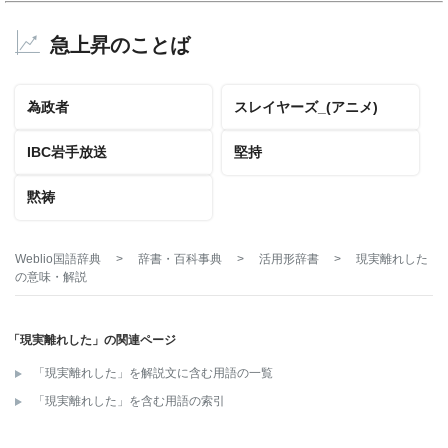
急上昇のことば
為政者
スレイヤーズ_(アニメ)
IBC岩手放送
堅持
黙祷
Weblio国語辞典
>
辞書・百科事典
>
活用形辞書
>
現実離れした
の意味・解説
「現実離れした」の関連ページ
「現実離れした」を解説文に含む用語の一覧
「現実離れした」を含む用語の索引