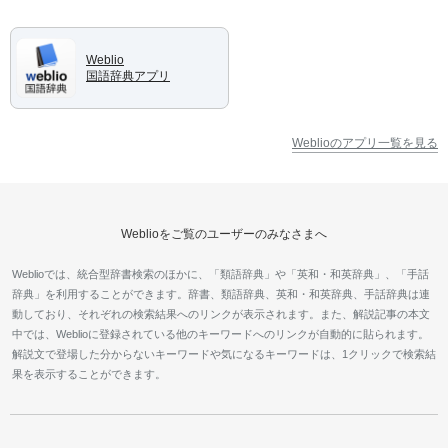
Weblio
国語辞典アプリ
Weblioのアプリ一覧を見る
Weblioをご覧のユーザーのみなさまへ
Weblioでは、統合型辞書検索のほかに、「類語辞典」や「英和・和英辞典」、「手話
辞典」を利用することができます。辞書、類語辞典、英和・和英辞典、手話辞典は連
動しており、それぞれの検索結果へのリンクが表示されます。また、解説記事の本文
中では、Weblioに登録されている他のキーワードへのリンクが自動的に貼られます。
解説文で登場した分からないキーワードや気になるキーワードは、1クリックで検索結
果を表示することができます。