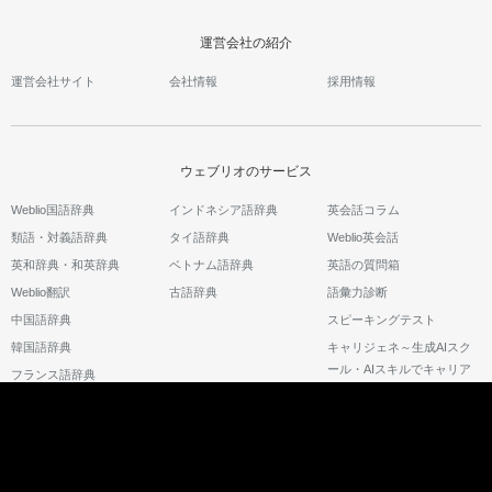
運営会社の紹介
運営会社サイト
会社情報
採用情報
ウェブリオのサービス
Weblio国語辞典
インドネシア語辞典
英会話コラム
類語・対義語辞典
タイ語辞典
Weblio英会話
英和辞典・和英辞典
ベトナム語辞典
英語の質問箱
Weblio翻訳
古語辞典
語彙力診断
中国語辞典
スピーキングテスト
韓国語辞典
キャリジェネ～生成AIスク
ール・AIスキルでキャリア
フランス語辞典
アップ～
©2026 GRAS Group, Inc.