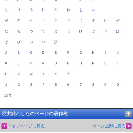
ら
り
る
れ
ろ
わ
を
ん
が
ぎ
ぐ
げ
ご
ざ
じ
ず
ぜ
ぞ
だ
ぢ
づ
で
ど
ば
び
ぶ
べ
ぼ
ぱ
ぴ
ぷ
ぺ
ぽ
Ａ
Ｂ
Ｃ
Ｄ
Ｅ
Ｆ
Ｇ
Ｈ
Ｉ
Ｊ
Ｋ
Ｌ
Ｍ
Ｎ
Ｏ
Ｐ
Ｑ
Ｒ
Ｓ
Ｔ
Ｕ
Ｖ
Ｗ
Ｘ
Ｙ
Ｚ
１
２
３
４
５
６
７
８
９
０
記号
現実離れしたのページの著作権
トップページに戻る
ページ上部に戻る