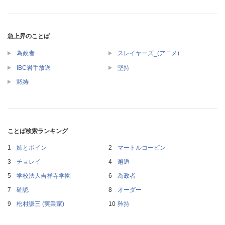
急上昇のことば
為政者
スレイヤーズ_(アニメ)
IBC岩手放送
堅持
黙祷
ことば検索ランキング
姉とボイン
マートルコービン
チョレイ
邂逅
学校法人吉祥寺学園
為政者
確認
オーダー
松村謙三 (実業家)
矜持