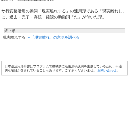
サ行変格活用
の
動詞
「
現実離れする
」の
連用形
である「
現実離れし
」
に、
過去・完了
・
存続
・
確認
の
助動詞
「た」が
付いた
形。
終止形
現実離れする
» 「現実離れ」の意味を調べる
日本語活用形辞書はプログラムで機械的に活用形や説明を生成しているため、不適
切な項目が含まれていることもあります。ご了承くださいませ。
お問い合わせ
。