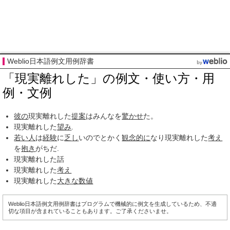
Weblio日本語例文用例辞書
「現実離れした」の例文・使い方・用
例・文例
彼の
現実離れした
提案
はみんなを
驚かせ
た。
現実離れした
望み
.
若い人
は
経験
に
乏し
いのでとかく
観念的に
なり現実離れした
考え
を
抱き
がちだ.
現実離れした話
現実離れした
考え
現実離れした
大きな
数値
Weblio日本語例文用例辞書はプログラムで機械的に例文を生成しているため、不適
切な項目が含まれていることもあります。ご了承くださいませ。