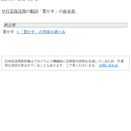
サ行
五段活用
の
動詞
「驚かす」の
命令形
。
終止形
驚かす
» 「驚かす」の意味を調べる
日本語活用形辞書はプログラムで機械的に活用形や説明を生成しているため、不適
切な項目が含まれていることもあります。ご了承くださいませ。
お問い合わせ
。