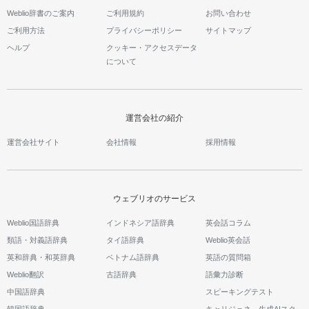
Weblio辞書のご案内
ご利用規約
お問い合わせ
ご利用方法
プライバシーポリシー
サイトマップ
ヘルプ
クッキー・アクセスデータ
について
運営会社の紹介
運営会社サイト
会社情報
採用情報
ウェブリオのサービス
Weblio国語辞典
インドネシア語辞典
英会話コラム
類語・対義語辞典
タイ語辞典
Weblio英会話
英和辞典・和英辞典
ベトナム語辞典
英語の質問箱
Weblio翻訳
古語辞典
語彙力診断
中国語辞典
スピーキングテスト
韓国語辞典
キャリジェネ～生成AIスク