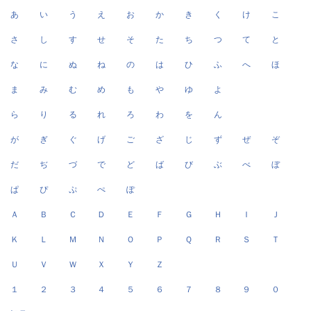
あ
い
う
え
お
か
き
く
け
こ
さ
し
す
せ
そ
た
ち
つ
て
と
な
に
ぬ
ね
の
は
ひ
ふ
へ
ほ
ま
み
む
め
も
や
ゆ
よ
ら
り
る
れ
ろ
わ
を
ん
が
ぎ
ぐ
げ
ご
ざ
じ
ず
ぜ
ぞ
だ
ぢ
づ
で
ど
ば
び
ぶ
べ
ぼ
ぱ
ぴ
ぷ
ぺ
ぽ
Ａ
Ｂ
Ｃ
Ｄ
Ｅ
Ｆ
Ｇ
Ｈ
Ｉ
Ｊ
Ｋ
Ｌ
Ｍ
Ｎ
Ｏ
Ｐ
Ｑ
Ｒ
Ｓ
Ｔ
Ｕ
Ｖ
Ｗ
Ｘ
Ｙ
Ｚ
１
２
３
４
５
６
７
８
９
０