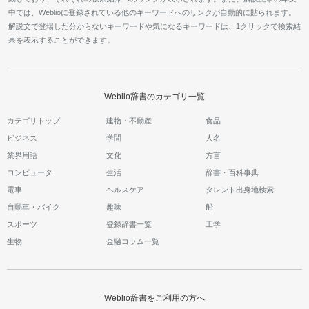
中では、Weblioに登録されている他のキーワードへのリンクが自動的に貼られます。
解説文で登場した分からないキーワードや気になるキーワードは、1クリックで検索結
果を表示することができます。
Weblio辞書のカテゴリ一覧
カテゴリトップ
建物・不動産
食品
ビジネス
学問
人名
業界用語
文化
方言
コンピュータ
生活
辞書・百科事典
電車
ヘルスケア
タレント出身地検索
自動車・バイク
趣味
船
スポーツ
登録辞書一覧
工学
生物
金融コラム一覧
Weblio辞書をご利用の方へ