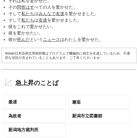
それは私を驚かせた。
その
問答はす
べての人を驚かせた。
そして
私たち
は
みんなで
友達
を驚かせました。
そして
私たち
は
友達
を驚かせました。
彼をこれで驚かせたい。
彼を驚かせたい。
彼が
死んだ
という
ニュース
はわたしを驚かせた。
Weblio日本語例文用例辞書はプログラムで機械的に例文を生成しているため、不適
切な項目が含まれていることもあります。ご了承くださいませ。
急上昇のことば
最遅
邂逅
為政者
新潟市立図書館
新潟地方裁判所