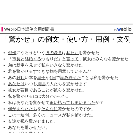
Weblio日本語例文用例辞書
「驚かせ」の例文・使い方・用例・文例
俳優
になろうという
彼の
決意
は
私たち
を驚かせた
「
市長
と
結婚する
つもりだ」
と言って
，彼女はみんなを驚かせた
弟は
新車
を
見せて
私をいきなり驚かせた
君を
驚かせる
すてきな
物を
用意して
いるんだ
あの
難し
い本を
息子
が
1日
で
読み
終えた
ことは私を驚かせた
あなたは
いつも
周囲
の人たちを驚かせます
彼女が
盲目
であることが彼らを驚かせた。
私を
驚かせる
には大分
かかった
。
私はあなたを驚かせて
追い払って
しまいました
か？
何が
あなたたち
を
そんなに
驚かせたのですか。
この
一週間
、
多く
の
ニュース
が私を驚かせた。
友達
が私を驚かせました。
あなたを驚かせたい。