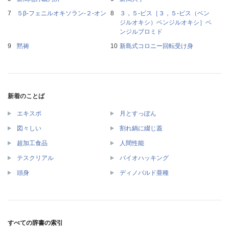
５β‐フェニルオキソラン‐２‐オン
３，５‐ビス［３，５‐ビス（ベン
ジルオキシ）ベンジルオキシ］ベ
ンジルブロミド
黙祷
新島式コロニー回転受け身
新着のことば
エキスポ
月とすっぽん
図々しい
割れ鍋に綴じ蓋
超加工食品
人間性能
テスクリアル
バイオハッキング
頭身
ディノバルド亜種
すべての辞書の索引