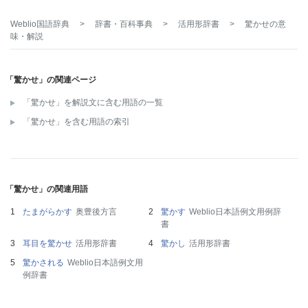
Weblio国語辞典
>
辞書・百科事典
>
活用形辞書
>
驚かせ
の意
味・解説
「驚かせ」の関連ページ
「驚かせ」を解説文に含む用語の一覧
「驚かせ」を含む用語の索引
「驚かせ」の関連用語
たまがらかす
奥豊後方言
驚かす
Weblio日本語例文用例辞
書
耳目を驚かせ
活用形辞書
驚かし
活用形辞書
驚かされる
Weblio日本語例文用
例辞書