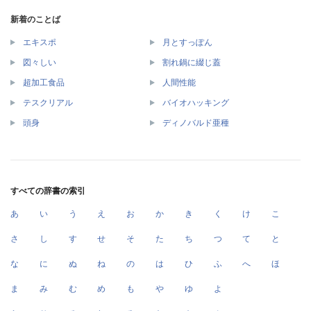
新着のことば
エキスポ
月とすっぽん
図々しい
割れ鍋に綴じ蓋
超加工食品
人間性能
テスクリアル
バイオハッキング
頭身
ディノバルド亜種
すべての辞書の索引
あ
い
う
え
お
か
き
く
け
こ
さ
し
す
せ
そ
た
ち
つ
て
と
な
に
ぬ
ね
の
は
ひ
ふ
へ
ほ
ま
み
む
め
も
や
ゆ
よ