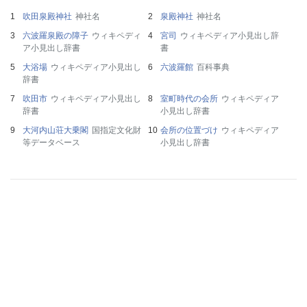
吹田泉殿神社
神社名
泉殿神社
神社名
六波羅泉殿の障子
ウィキペディ
宮司
ウィキペディア小見出し辞
ア小見出し辞書
書
大浴場
ウィキペディア小見出し
六波羅館
百科事典
辞書
吹田市
ウィキペディア小見出し
室町時代の会所
ウィキペディア
辞書
小見出し辞書
大河内山荘大乗閣
国指定文化財
会所の位置づけ
ウィキペディア
等データベース
小見出し辞書