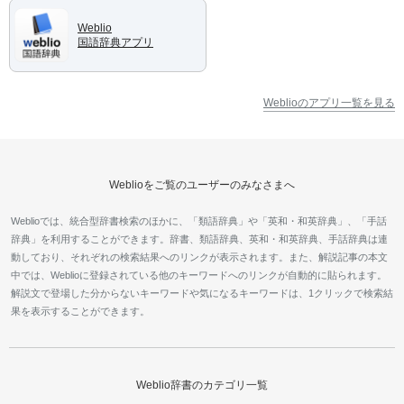
Weblio
国語辞典アプリ
Weblioのアプリ一覧を見る
Weblioをご覧のユーザーのみなさまへ
Weblioでは、統合型辞書検索のほかに、「類語辞典」や「英和・和英辞典」、「手話
辞典」を利用することができます。辞書、類語辞典、英和・和英辞典、手話辞典は連
動しており、それぞれの検索結果へのリンクが表示されます。また、解説記事の本文
中では、Weblioに登録されている他のキーワードへのリンクが自動的に貼られます。
解説文で登場した分からないキーワードや気になるキーワードは、1クリックで検索結
果を表示することができます。
Weblio辞書のカテゴリ一覧