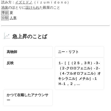
読み方：
イズミドノ
（ｉｚｕｍｉｄｏｎｏ）
池泉
のほとりに
設けられ
た殿屋のこと
夏
季節
人事
分類
急上昇のことば
高物師
ニー・リフト
反映
１‐［［（２Ｓ，３Ｒ）‐３‐
（２‐クロロフェニル）‐２‐
（４‐フルオロフェニル）オ
キシラニル］メチル］‐１
Ｈ‐１，２，…
かつて在籍したアナウンサ
ー