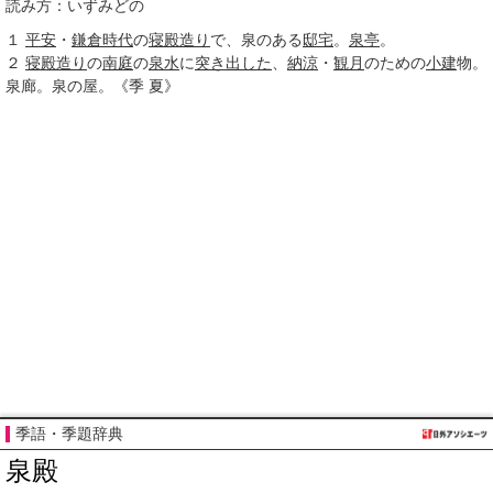
読み方：いずみどの
１
平安
・
鎌倉時代
の
寝殿造り
で、泉のある
邸宅
。
泉亭
。
２
寝殿造り
の
南庭
の
泉水
に
突き出した
、
納涼
・
観月
のための
小建
物。
泉廊。泉の屋。《
季
夏》
季語・季題辞典
泉殿