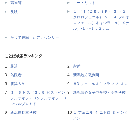
高物師
ニー・リフト
１‐［［（２Ｓ，３Ｒ）‐３‐（２‐
反映
クロロフェニル）‐２‐（４‐フルオ
ロフェニル）オキシラニル］メチ
ル］‐１Ｈ‐１，２，…
かつて在籍したアナウンサー
ことば検索ランキング
最遅
邂逅
為政者
新潟地方裁判所
新潟大学
５β‐フェニルオキソラン‐２‐オン
３，５‐ビス［３，５‐ビス（ベン
新潟清心女子中学校・高等学校
ジルオキシ）ベンジルオキシ］ベ
ンジルブロミド
新潟自動車学校
１‐フェニル‐４‐ニトロ‐３‐ペンタ
ノン