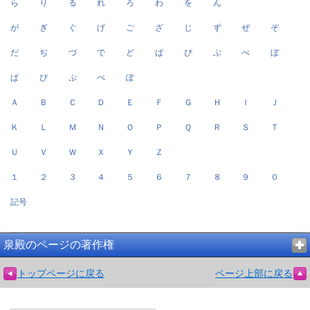
ら
り
る
れ
ろ
わ
を
ん
が
ぎ
ぐ
げ
ご
ざ
じ
ず
ぜ
ぞ
だ
ぢ
づ
で
ど
ば
び
ぶ
べ
ぼ
ぱ
ぴ
ぷ
ぺ
ぽ
Ａ
Ｂ
Ｃ
Ｄ
Ｅ
Ｆ
Ｇ
Ｈ
Ｉ
Ｊ
Ｋ
Ｌ
Ｍ
Ｎ
Ｏ
Ｐ
Ｑ
Ｒ
Ｓ
Ｔ
Ｕ
Ｖ
Ｗ
Ｘ
Ｙ
Ｚ
１
２
３
４
５
６
７
８
９
０
記号
泉殿のページの著作権
トップページに戻る
ページ上部に戻る