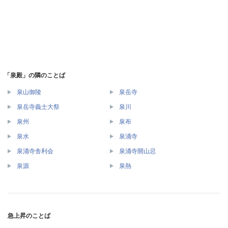
「泉殿」の隣のことば
泉山御陵
泉岳寺
泉岳寺義士大祭
泉川
泉州
泉布
泉水
泉涌寺
泉涌寺舎利会
泉涌寺開山忌
泉源
泉熱
急上昇のことば