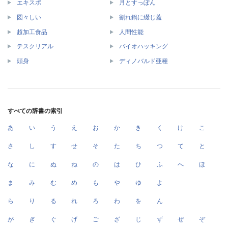
エキスポ
月とすっぽん
図々しい
割れ鍋に綴じ蓋
超加工食品
人間性能
テスクリアル
バイオハッキング
頭身
ディノバルド亜種
すべての辞書の索引
あ
い
う
え
お
か
き
く
け
こ
さ
し
す
せ
そ
た
ち
つ
て
と
な
に
ぬ
ね
の
は
ひ
ふ
へ
ほ
ま
み
む
め
も
や
ゆ
よ
ら
り
る
れ
ろ
わ
を
ん
が
ぎ
ぐ
げ
ご
ざ
じ
ず
ぜ
ぞ