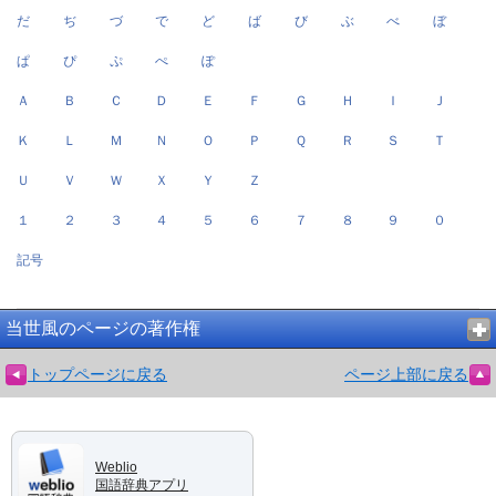
だ
ぢ
づ
で
ど
ば
び
ぶ
べ
ぼ
ぱ
ぴ
ぷ
ぺ
ぽ
Ａ
Ｂ
Ｃ
Ｄ
Ｅ
Ｆ
Ｇ
Ｈ
Ｉ
Ｊ
Ｋ
Ｌ
Ｍ
Ｎ
Ｏ
Ｐ
Ｑ
Ｒ
Ｓ
Ｔ
Ｕ
Ｖ
Ｗ
Ｘ
Ｙ
Ｚ
１
２
３
４
５
６
７
８
９
０
記号
当世風のページの著作権
トップページに戻る
ページ上部に戻る
Weblio
国語辞典アプリ