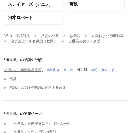
スレイヤーズ_(アニメ)
実践
河本ロバート
Weblio国語辞典
>
品詞の分類
>
修飾語
>
名詞および形容動詞
>
名詞および形容動詞（世間）
>
当世風
の意味・解説
「当世風」の品詞の分類
当世風
名詞および形容動詞(世間)
当世向き
当世流
著明
身知らず
品詞
名詞および形容動詞に関連する言葉
「当世風」の関連ページ
「当世風」を解説文に含む用語の一覧
「当世風」を含む用語の索引