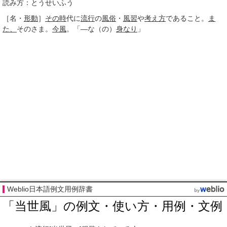
読み方：とうせいふう
［名・
形動
］
その時
代に
流行
の
風俗
・
風習
や
考え方
であること。
ま
た、
そのさま。
今風
。「―な（の）
身なり
」
Weblio日本語例文用例辞書
「当世風」の例文・使い方・用例・文例