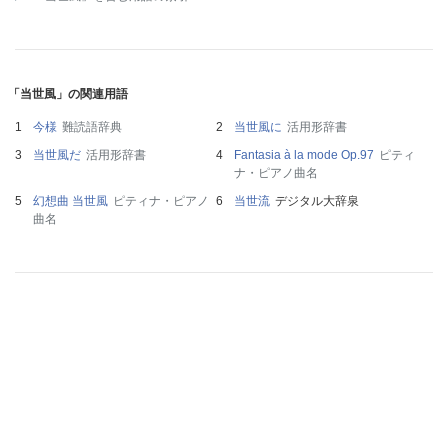
「当世風」の関連用語
今様
難読語辞典
当世風に
活用形辞書
当世風だ
活用形辞書
Fantasia à la mode Op.97
ピティ
ナ・ピアノ曲名
幻想曲 当世風
ピティナ・ピアノ
当世流
デジタル大辞泉
曲名