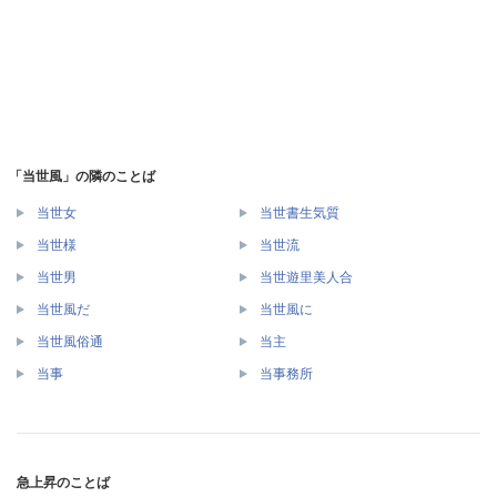
「当世風」の隣のことば
当世女
当世書生気質
当世様
当世流
当世男
当世遊里美人合
当世風だ
当世風に
当世風俗通
当主
当事
当事務所
急上昇のことば