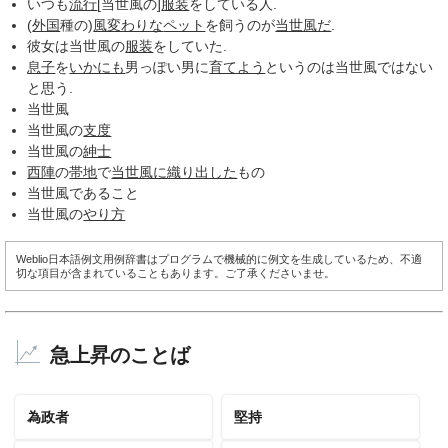
いつも
流行
[当世風の]
服装
をしている人.
(
外国
種の)
風変わりな
ペット
を飼うのが
当世風だ
.
彼女は当世風の
服装
をしていた.
息子
を
いかにも
男っぽい男に
育てよう
というのは当世風ではない
と思う.
当世風
当世風の
支度
当世風の
紳士
西陣
の
帯地
で
当世風に
織り出した
もの
当世風であること
当世風の
やり方
Weblio日本語例文用例辞書はプログラムで機械的に例文を生成しているため、不適
切な項目が含まれていることもあります。ご了承くださいませ。
急上昇のことば
為政者
堅持