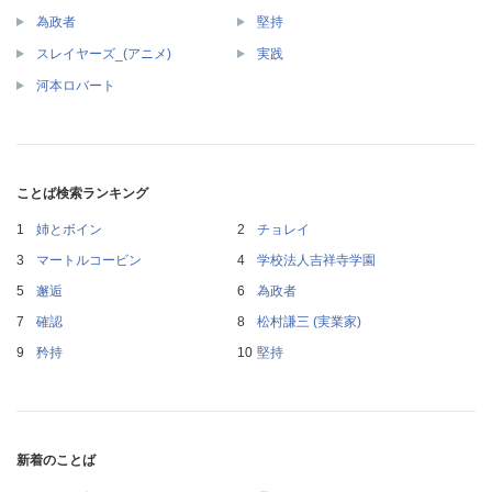
為政者
堅持
スレイヤーズ_(アニメ)
実践
河本ロバート
ことば検索ランキング
姉とボイン
チョレイ
マートルコービン
学校法人吉祥寺学園
邂逅
為政者
確認
松村謙三 (実業家)
矜持
堅持
新着のことば