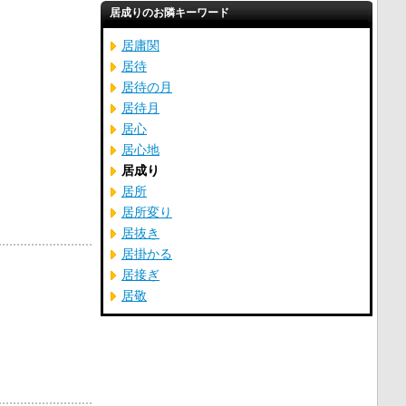
居成りのお隣キーワード
居庸関
居待
居待の月
居待月
居心
居心地
居成り
居所
居所変り
居抜き
居掛かる
居接ぎ
居敬