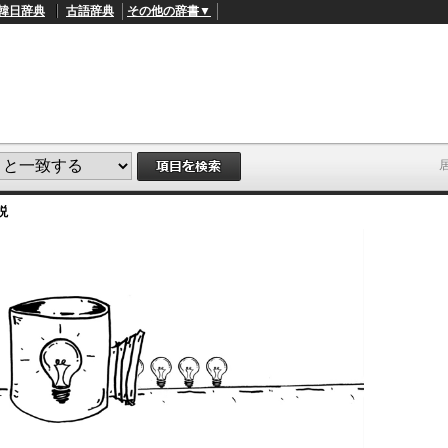
韓日辞典
古語辞典
その他の辞書▼
説