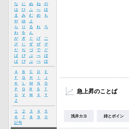
な
に
ぬ
ね
の
は
ひ
ふ
へ
ほ
ま
み
む
め
も
や
ゆ
よ
ら
り
る
れ
ろ
わ
を
ん
が
ぎ
ぐ
げ
ご
ざ
じ
ず
ぜ
ぞ
だ
ぢ
づ
で
ど
ば
び
ぶ
べ
ぼ
ぱ
ぴ
ぷ
ぺ
ぽ
Ａ
Ｂ
Ｃ
Ｄ
Ｅ
Ｆ
Ｇ
Ｈ
Ｉ
Ｊ
Ｋ
Ｌ
Ｍ
Ｎ
Ｏ
Ｐ
Ｑ
Ｒ
Ｓ
Ｔ
急上昇のことば
Ｕ
Ｖ
Ｗ
Ｘ
Ｙ
Ｚ
１
２
３
４
５
浅井カヨ
姉とボイン
６
７
８
９
０
記号