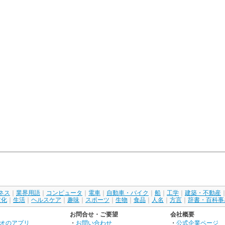
ネス
｜
業界用語
｜
コンピュータ
｜
電車
｜
自動車・バイク
｜
船
｜
工学
｜
建築・不動産
文化
｜
生活
｜
ヘルスケア
｜
趣味
｜
スポーツ
｜
生物
｜
食品
｜
人名
｜
方言
｜
辞書・百科事
お問合せ・ご要望
会社概要
オのアプリ
・
お問い合わせ
・
公式企業ページ