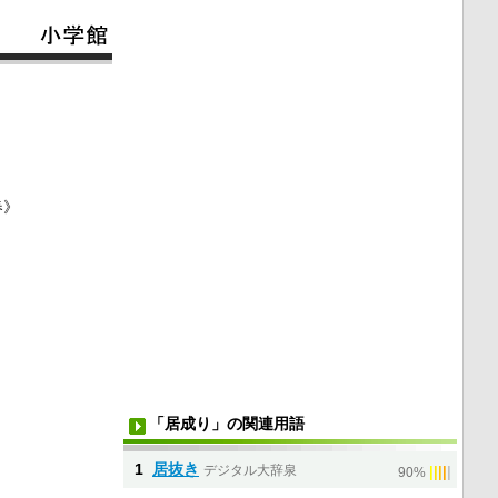
春》
「居成り」の関連用語
1
居抜き
デジタル大辞泉
|
|
|
|
|
90%