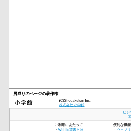
居成りのページの著作権
(C)Shogakukan Inc.
株式会社 小学館
ビジ
ご利用にあたって
便利な機能
・
Weblio辞書とは
・
ウェブリ