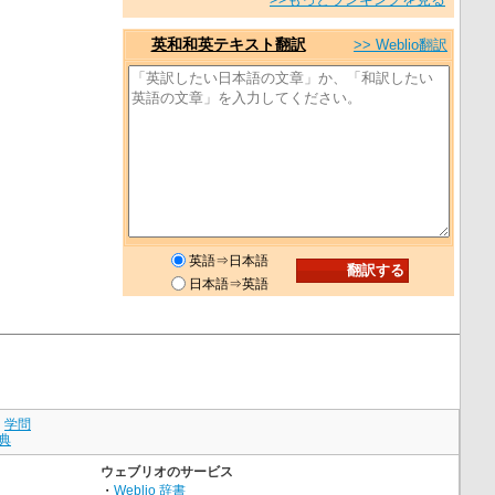
英和和英テキスト翻訳
>> Weblio翻訳
英語⇒日本語
日本語⇒英語
｜
学問
典
ウェブリオのサービス
・
Weblio 辞書