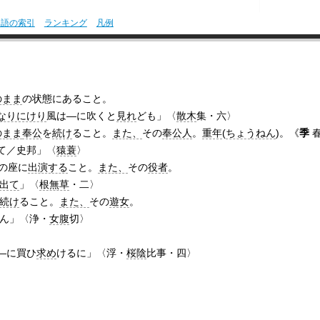
用語の索引
ランキング
凡例
】
のまま
の状態にあること。
なりにけり
風は―に吹くと
見れ
ども」〈
散木
集・六〉
のまま
奉公
を
続け
ること。
また、
その
奉公人
。
重年
(
ちょうねん
)。《
季
て／史邦」〈
猿蓑
〉
の座に
出演する
こと。
また、
その
役者
。
出て
」〈
根無草
・二〉
続け
ること。
また、
その
遊女
。
ん」〈浄・
女腹
切〉
を―に買ひ
求め
けるに」〈浮・
桜陰
比事・四〉