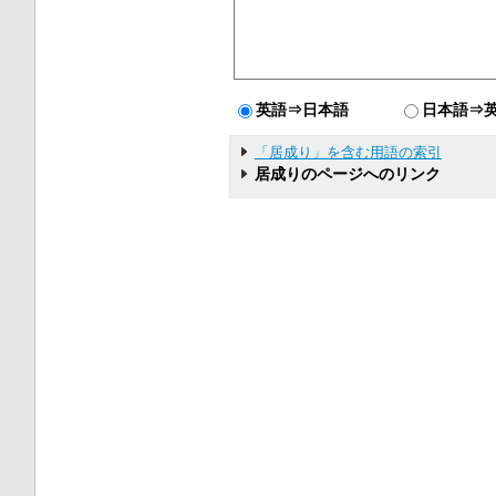
英語⇒日本語
日本語⇒
「居成り」を含む用語の索引
居成りのページへのリンク