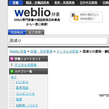
辞書
類語・対義語辞典
英和・和英辞典
日中中日辞典
日韓
無料の翻訳なら
Weblio翻訳！
556の専門辞書や国語辞典百科事典
から一度に検索!
Weblio 辞書
>
辞書・百科事典
>
デジタル大辞泉
>
居成り
の意味・解
辞書ショートカット
1
デジタル大辞泉
カテゴリ一覧
全て
ビジネス
＋
業界用語
＋
コンピュータ
＋
電車
＋
自動車・バイク
＋