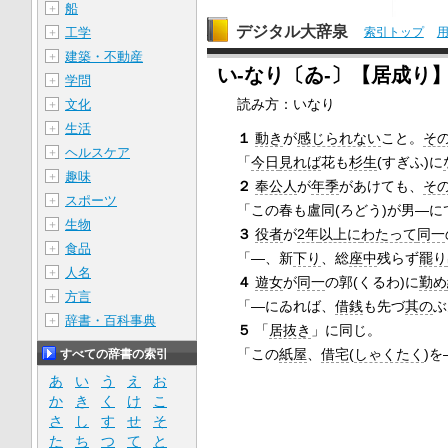
船
＋
デジタル大辞泉
索引トップ
工学
＋
建築・不動産
＋
い‐なり〔ゐ‐〕【居成り
学問
＋
読み方：いなり
文化
＋
生活
＋
１
動き
が
感じられない
こと。
そ
ヘルスケア
＋
「
今日
見れば
花も
杉生
(すぎふ)に
趣味
＋
２
奉公人
が
年季
があけても、
そ
スポーツ
＋
「この春も盧同(ろどう)が男―に
生物
＋
３
役者
が
2年
以上に
わたって
同一
食品
＋
「―、新
下り
、総
座中
残らず
罷り
人名
＋
４
遊女
が
同一
の郭(くるわ)に
勤め
方言
＋
「―にゐれば、
借銭
も先づ
其の
ぶ
辞書・百科事典
＋
５
「
居抜き
」に同じ。
「この
紙屋
、
借宅
(
しゃくたく
)
すべての辞書の索引
あ
い
う
え
お
か
き
く
け
こ
さ
し
す
せ
そ
た
ち
つ
て
と