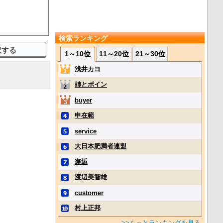
検索ランキング
1～10位
11～20位
21～30位
浅井カヨ
姉とボイン
buyer
申在範
service
大日本肥満者連盟
邂逅
渡辺美智雄
customer
村上正邦
>>もっとランキングを見る