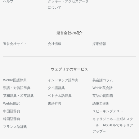
ヘルプ
クッキー・アクセスデータ
について
運営会社の紹介
運営会社サイト
会社情報
採用情報
ウェブリオのサービス
Weblio国語辞典
インドネシア語辞典
英会話コラム
類語・対義語辞典
タイ語辞典
Weblio英会話
英和辞典・和英辞典
ベトナム語辞典
英語の質問箱
Weblio翻訳
古語辞典
語彙力診断
中国語辞典
スピーキングテスト
韓国語辞典
キャリジェネ～生成AIスク
ール・AIスキルでキャリア
フランス語辞典
アップ～