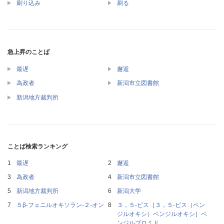
刷り込み
刷る
急上昇のことば
最遅
邂逅
為政者
新潟市立図書館
新潟地方裁判所
ことば検索ランキング
最遅
邂逅
為政者
新潟市立図書館
新潟地方裁判所
新潟大学
５β‐フェニルオキソラン‐２‐オン
３，５‐ビス［３，５‐ビス（ベン
ジルオキシ）ベンジルオキシ］ベ
ンジルブロミド