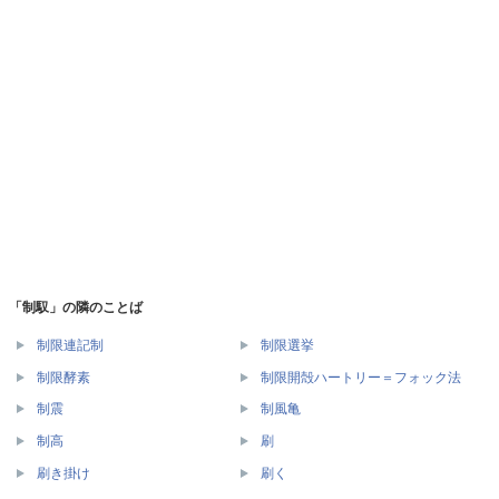
「制馭」の隣のことば
制限連記制
制限選挙
制限酵素
制限開殻ハートリー＝フォック法
制震
制風亀
制高
刷
刷き掛け
刷く