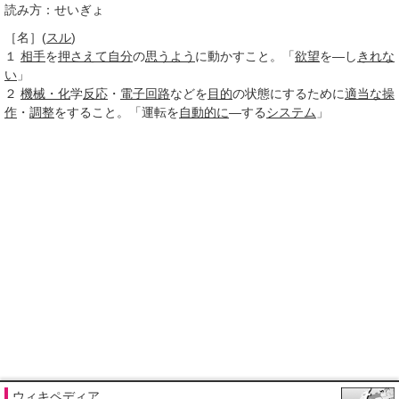
読み方：せいぎょ
［名］
(
スル
)
１
相手
を
押さえて
自分
の
思うよう
に動かすこと。「
欲望
を―し
きれな
い
」
２
機械・化
学
反応
・
電子回路
などを
目的
の状態にするために
適当な
操
作
・
調整
をすること。「運転を
自動的に
―する
システム
」
ウィキペディア