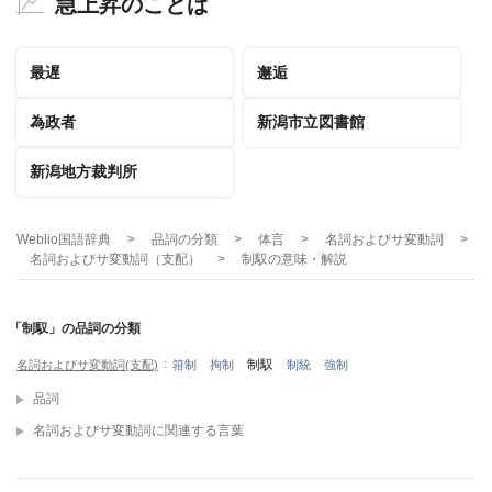
急上昇のことば
最遅
邂逅
為政者
新潟市立図書館
新潟地方裁判所
Weblio国語辞典
>
品詞の分類
>
体言
>
名詞およびサ変動詞
>
名詞およびサ変動詞（支配）
>
制馭
の意味・解説
「制馭」の品詞の分類
制馭
名詞およびサ変動詞(支配)
箝制
拘制
制統
強制
品詞
名詞およびサ変動詞に関連する言葉