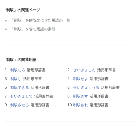
「制馭」の関連ページ
「制馭」を解説文に含む用語の一覧
「制馭」を含む用語の索引
「制馭」の関連用語
制馭しろ
活用形辞書
せいぎょしろ
活用形辞書
制馭し
活用形辞書
制馭せよ
活用形辞書
制馭できる
活用形辞書
せいぎょしうる
活用形辞書
せいぎょして
活用形辞書
制馭さす
活用形辞書
制馭させる
活用形辞書
制馭され
活用形辞書