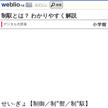
国語
ログイン
検索
制馭とは？ わかりやすく解説
デジタル大辞泉
×
×
せい‐ぎょ【制御／制
禦／制
馭】