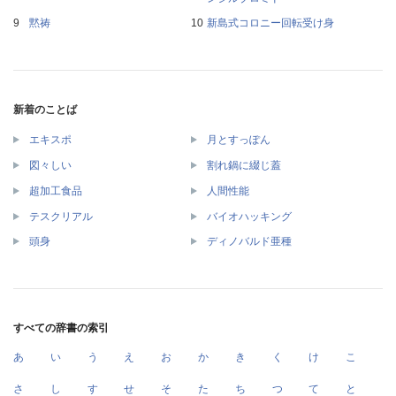
黙祷
新島式コロニー回転受け身
新着のことば
エキスポ
月とすっぽん
図々しい
割れ鍋に綴じ蓋
超加工食品
人間性能
テスクリアル
バイオハッキング
頭身
ディノバルド亜種
すべての辞書の索引
あ
い
う
え
お
か
き
く
け
こ
さ
し
す
せ
そ
た
ち
つ
て
と