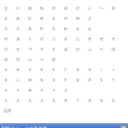
な
に
ぬ
ね
の
は
ひ
ふ
へ
ほ
ま
み
む
め
も
や
ゆ
よ
ら
り
る
れ
ろ
わ
を
ん
が
ぎ
ぐ
げ
ご
ざ
じ
ず
ぜ
ぞ
だ
ぢ
づ
で
ど
ば
び
ぶ
べ
ぼ
ぱ
ぴ
ぷ
ぺ
ぽ
Ａ
Ｂ
Ｃ
Ｄ
Ｅ
Ｆ
Ｇ
Ｈ
Ｉ
Ｊ
Ｋ
Ｌ
Ｍ
Ｎ
Ｏ
Ｐ
Ｑ
Ｒ
Ｓ
Ｔ
Ｕ
Ｖ
Ｗ
Ｘ
Ｙ
Ｚ
１
２
３
４
５
６
７
８
９
０
記号