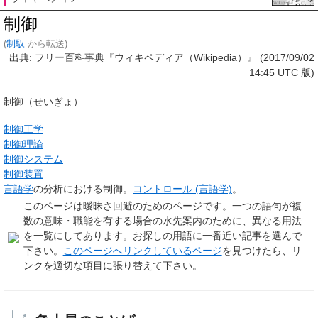
制御
(
制馭
から転送)
出典: フリー百科事典『ウィキペディア（Wikipedia）』 (2017/09/02
14:45 UTC 版)
制御
（せいぎょ）
制御工学
制御理論
制御システム
制御装置
言語学
の分析における制御。
コントロール (言語学)
。
このページは
曖昧さ回避のためのページ
です。一つの語句が複
数の意味・職能を有する場合の水先案内のために、異なる用法
を一覧にしてあります。お探しの用語に一番近い記事を選んで
下さい。
このページへリンクしているページ
を見つけたら、リ
ンクを適切な項目に張り替えて下さい。