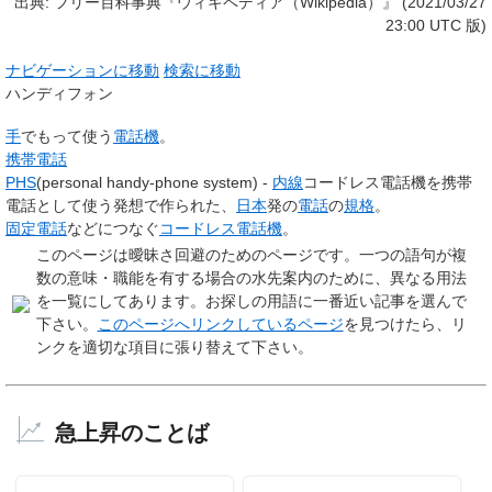
出典: フリー百科事典『ウィキペディア（Wikipedia）』 (2021/03/27
23:00 UTC 版)
ナビゲーションに移動
検索に移動
ハンディフォン
手
でもって使う
電話機
。
携帯電話
PHS
(personal handy-phone system) -
内線
コードレス電話機を携帯
電話として使う発想で作られた、
日本
発の
電話
の
規格
。
固定電話
などにつなぐ
コードレス電話機
。
このページは
曖昧さ回避のためのページ
です。一つの語句が複
数の意味・職能を有する場合の水先案内のために、異なる用法
を一覧にしてあります。お探しの用語に一番近い記事を選んで
下さい。
このページへリンクしているページ
を見つけたら、リ
ンクを適切な項目に張り替えて下さい。
急上昇のことば