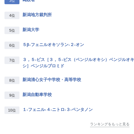
3位
新潟地方裁判所
4位
新潟大学
5位
５β‐フェニルオキソラン‐２‐オン
6位
３，５‐ビス［３，５‐ビス（ベンジルオキシ）ベンジルオ
7位
シ］ベンジルブロミド
新潟清心女子中学校・高等学校
8位
新潟自動車学校
9位
１‐フェニル‐４‐ニトロ‐３‐ペンタノン
10位
ランキングをもっと見る