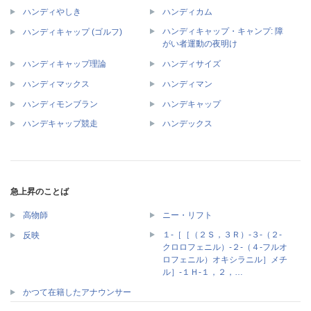
ハンディやしき
ハンディカム
ハンディキャップ・キャンプ: 障
ハンディキャップ (ゴルフ)
がい者運動の夜明け
ハンディキャップ理論
ハンディサイズ
ハンディマックス
ハンディマン
ハンディモンブラン
ハンデキャップ
ハンデキャップ競走
ハンデックス
急上昇のことば
高物師
ニー・リフト
１‐［［（２Ｓ，３Ｒ）‐３‐（２‐
反映
クロロフェニル）‐２‐（４‐フルオ
ロフェニル）オキシラニル］メチ
ル］‐１Ｈ‐１，２，…
かつて在籍したアナウンサー