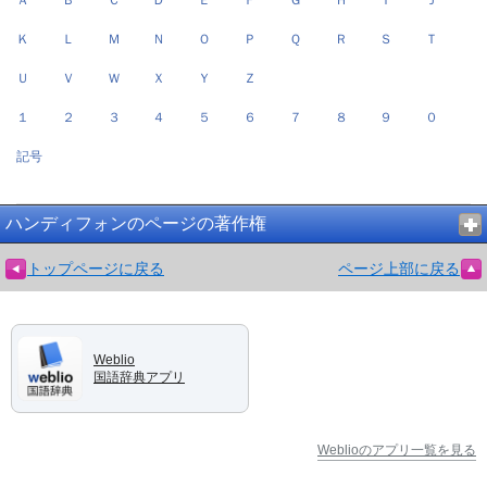
Ａ
Ｂ
Ｃ
Ｄ
Ｅ
Ｆ
Ｇ
Ｈ
Ｉ
Ｊ
Ｋ
Ｌ
Ｍ
Ｎ
Ｏ
Ｐ
Ｑ
Ｒ
Ｓ
Ｔ
Ｕ
Ｖ
Ｗ
Ｘ
Ｙ
Ｚ
１
２
３
４
５
６
７
８
９
０
記号
ハンディフォンのページの著作権
トップページに戻る
ページ上部に戻る
Weblio
国語辞典アプリ
Weblioのアプリ一覧を見る