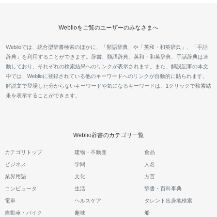
Weblioをご覧のユーザーのみなさまへ
Weblioでは、統合型辞書検索のほかに、「類語辞典」や「英和・和英辞典」、「手話
辞典」を利用することができます。辞書、類語辞典、英和・和英辞典、手話辞典は連
動しており、それぞれの検索結果へのリンクが表示されます。また、解説記事の本文
中では、Weblioに登録されている他のキーワードへのリンクが自動的に貼られます。
解説文で登場した分からないキーワードや気になるキーワードは、1クリックで検索結
果を表示することができます。
Weblio辞書のカテゴリ一覧
カテゴリトップ
建物・不動産
食品
ビジネス
学問
人名
業界用語
文化
方言
コンピュータ
生活
辞書・百科事典
電車
ヘルスケア
タレント出身地検索
自動車・バイク
趣味
船