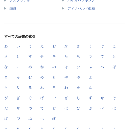
テスクリアル
バイオハッキング
頭身
ディノバルド亜種
すべての辞書の索引
あ
い
う
え
お
か
き
く
け
こ
さ
し
す
せ
そ
た
ち
つ
て
と
な
に
ぬ
ね
の
は
ひ
ふ
へ
ほ
ま
み
む
め
も
や
ゆ
よ
ら
り
る
れ
ろ
わ
を
ん
が
ぎ
ぐ
げ
ご
ざ
じ
ず
ぜ
ぞ
だ
ぢ
づ
で
ど
ば
び
ぶ
べ
ぼ
ぱ
ぴ
ぷ
ぺ
ぽ