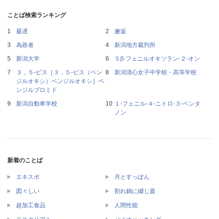
ことば検索ランキング
最遅
邂逅
為政者
新潟地方裁判所
新潟大学
５β‐フェニルオキソラン‐２‐オン
３，５‐ビス［３，５‐ビス（ベン
新潟清心女子中学校・高等学校
ジルオキシ）ベンジルオキシ］ベ
ンジルブロミド
新潟自動車学校
１‐フェニル‐４‐ニトロ‐３‐ペンタ
ノン
新着のことば
エキスポ
月とすっぽん
図々しい
割れ鍋に綴じ蓋
超加工食品
人間性能