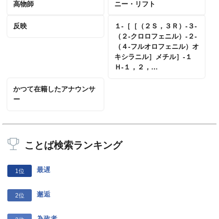
高物師
ニー・リフト
反映
１‐［［（２Ｓ，３Ｒ）‐３‐
（２‐クロロフェニル）‐２‐
（４‐フルオロフェニル）オ
キシラニル］メチル］‐１
Ｈ‐１，２，…
かつて在籍したアナウンサ
ー
ことば検索ランキング
最遅
1位
邂逅
2位
為政者