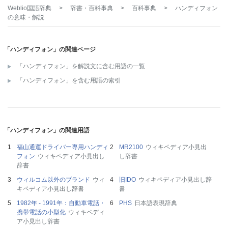
Weblio国語辞典
>
辞書・百科事典
>
百科事典
>
ハンディフォン
の意味・解説
「ハンディフォン」の関連ページ
「ハンディフォン」を解説文に含む用語の一覧
「ハンディフォン」を含む用語の索引
「ハンディフォン」の関連用語
福山通運ドライバー専用ハンディ
MR2100
ウィキペディア小見出
フォン
ウィキペディア小見出し
し辞書
辞書
ウィルコム以外のブランド
ウィ
旧IDO
ウィキペディア小見出し辞
キペディア小見出し辞書
書
1982年 - 1991年：自動車電話・
PHS
日本語表現辞典
携帯電話の小型化
ウィキペディ
ア小見出し辞書