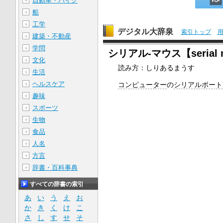
自動車・バイク
＋
船
＋
工学
＋
デジタル大辞泉
索引トップ
建築・不動産
＋
学問
＋
シリアル‐マウス【serial 
文化
＋
読み方：しりあるまうす
生活
＋
ヘルスケア
＋
コンピューター
の
シリアルポート
趣味
＋
スポーツ
＋
生物
＋
食品
＋
人名
＋
方言
＋
辞書・百科事典
＋
すべての辞書の索引
あ
い
う
え
お
か
き
く
け
こ
さ
し
す
せ
そ