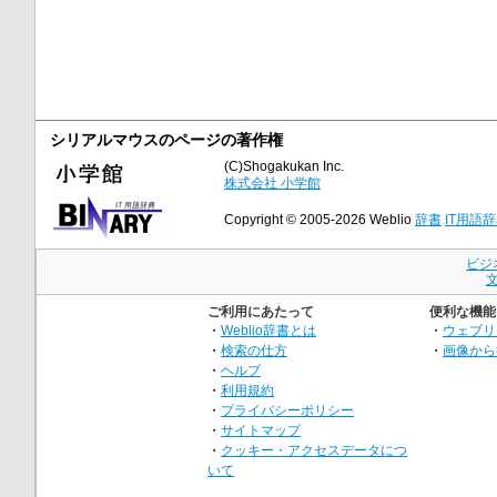
シリアルマウスのページの著作権
(C)Shogakukan Inc.
株式会社 小学館
Copyright © 2005-2026 Weblio
辞書
IT用語
ビジ
ご利用にあたって
便利な機能
・
Weblio辞書とは
・
ウェブリ
・
検索の仕方
・
画像から
・
ヘルプ
・
利用規約
・
プライバシーポリシー
・
サイトマップ
・
クッキー・アクセスデータにつ
いて