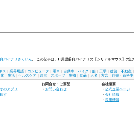
辞典バイナリさくいん
。 この記事は、IT用語辞典バイナリの【シリアルマウス】の
ネス
｜
業界用語
｜
コンピュータ
｜
電車
｜
自動車・バイク
｜
船
｜
工学
｜
建築・不動産
文化
｜
生活
｜
ヘルスケア
｜
趣味
｜
スポーツ
｜
生物
｜
食品
｜
人名
｜
方言
｜
辞書・百科事
お問合せ・ご要望
会社概要
オのアプリ
・
お問い合わせ
・
公式企業ページ
探す
・
会社情報
・
採用情報