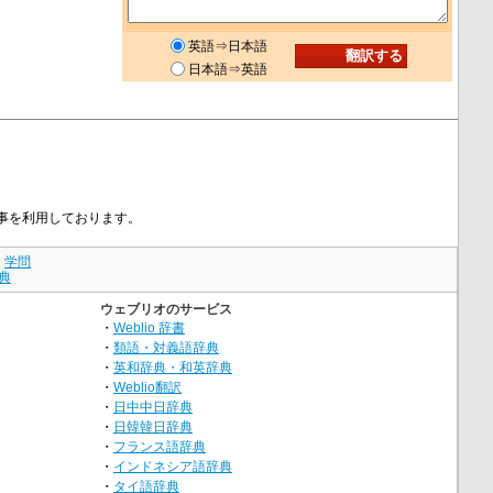
英語⇒日本語
日本語⇒英語
記事を利用しております。
｜
学問
典
ウェブリオのサービス
・
Weblio 辞書
・
類語・対義語辞典
・
英和辞典・和英辞典
・
Weblio翻訳
・
日中中日辞典
・
日韓韓日辞典
・
フランス語辞典
・
インドネシア語辞典
・
タイ語辞典