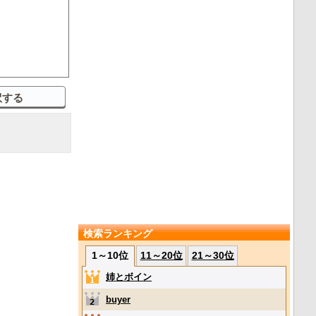
検索ランキング
1～10位
11～20位
21～30位
姉とボイン
buyer