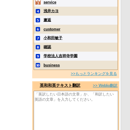
service
浅井カヨ
邂逅
customer
小和田敏子
確認
学校法人吉祥寺学園
business
>>もっとランキングを見る
英和和英テキスト翻訳
>> Weblio翻訳