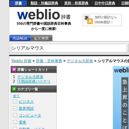
辞書
類語・対義語辞典
英和・和英辞典
日中中日辞典
日韓
無料の翻訳なら
Weblio翻訳！
556の専門辞書や国語辞典百科事典
から一度に検索!
Weblio 辞書
>
辞書・百科事典
>
デジタル大辞泉
>
シリアルマウス
の
辞書ショートカット
1
デジタル大辞泉
2
IT用語辞典バイナリ
カテゴリ一覧
全て
ビジネス
＋
業界用語
＋
コンピュータ
＋
電車
＋