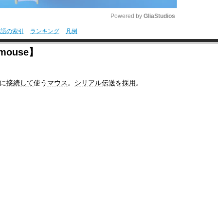
Powered by 
GliaStudios
用語の索引
ランキング
凡例
M
mouse】
u
t
に
接続して
使う
マウス
。
シリアル伝送
を
採用
。
e