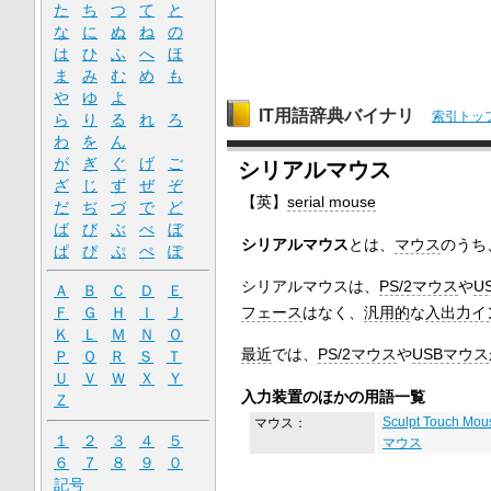
た
ち
つ
て
と
な
に
ぬ
ね
の
は
ひ
ふ
へ
ほ
ま
み
む
め
も
や
ゆ
よ
IT用語辞典バイナリ
索引トッ
ら
り
る
れ
ろ
わ
を
ん
が
ぎ
ぐ
げ
ご
シリアルマウス
ざ
じ
ず
ぜ
ぞ
【英】
serial mouse
だ
ぢ
づ
で
ど
ば
び
ぶ
べ
ぼ
シリアルマウス
とは、
マウス
のうち
ぱ
ぴ
ぷ
ぺ
ぽ
シリアルマウスは、
PS/2マウス
や
U
Ａ
Ｂ
Ｃ
Ｄ
Ｅ
フェース
はなく、
汎用的
な
入出力イ
Ｆ
Ｇ
Ｈ
Ｉ
Ｊ
Ｋ
Ｌ
Ｍ
Ｎ
Ｏ
最近
では、
PS/2マウス
や
USBマウス
Ｐ
Ｑ
Ｒ
Ｓ
Ｔ
Ｕ
Ｖ
Ｗ
Ｘ
Ｙ
入力装置のほかの用語一覧
Ｚ
マウス：
Sculpt Touch Mou
１
２
３
４
５
マウス
６
７
８
９
０
記号