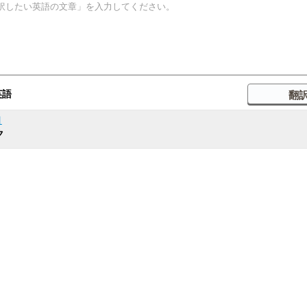
英語
引
ク