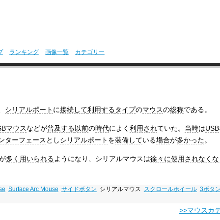
プ
ランキング
画像一覧
カテゴリー
、
シリアルポート
に
接続して
利用する
タイプ
の
マウス
の
総称
である。
SBマウス
などが
普及する
以前
の
時代
によく
利用され
ていた。
当時
は
USB
ンターフェース
とし
シリアルポート
を
装備して
いる
場合
が
多かった
。
が
多く
用いられる
ようになり、シリアルマウスは
徐々に
使用され
なくな
se
Surface Arc Mouse
サイドボタン
シリアルマウス
スクロールホイール
3ボタ
>>マウスカ