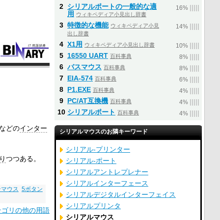
2
シリアルポートの一般的な適
|
|
|
|
|
16%
用
ウィキペディア小見出し辞書
3
特徴的な機能
ウィキペディア小見
|
|
|
|
|
14%
出し辞書
4
X1用
ウィキペディア小見出し辞書
|
|
|
|
|
10%
5
16550 UART
百科事典
|
|
|
|
|
8%
6
バスマウス
百科事典
|
|
|
|
|
8%
7
EIA-574
百科事典
|
|
|
|
|
6%
8
P1.EXE
百科事典
|
|
|
|
|
4%
9
PC/AT互換機
百科事典
|
|
|
|
|
4%
10
シリアルポート
百科事典
|
|
|
|
|
4%
などの
インター
シリアルマウスのお隣キーワード
シリアル‐プリンター
り
つつある。
シリアル‐ポート
シリアルアントレプレナー
シリアルインターフェース
ンマウス
5ボタン
シリアルデジタルインターフェイス
シリアルプリンタ
テゴリの他の用語
シリアルマウス