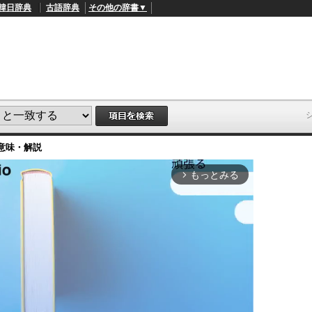
韓日辞典
古語辞典
その他の辞書▼
意味・解説
もっとみる
arrow_forward_ios