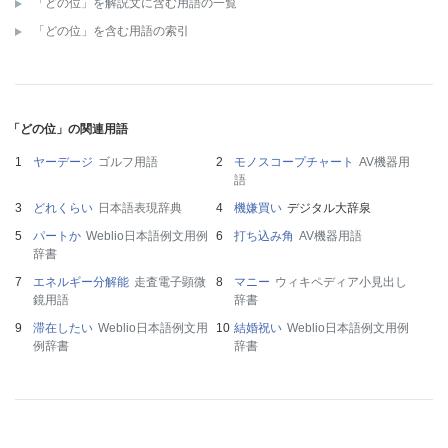
「どの位」を解説文に含む用語の一覧
「どの位」を含む用語の索引
「どの位」の関連用語
ヤーデージ
ゴルフ用語
モノスコープチャート
AV機器用
語
どれくらい
日本語表現辞典
機嫌買い
デジタル大辞泉
パートか
Weblio日本語例文用例
打ち込み角
AV機器用語
辞書
エネルギー分解能
走査電子顕微
マニー
ウィキペディア小見出し
鏡用語
辞書
滞在したい
Weblio日本語例文用
結婚祝い
Weblio日本語例文用例
例辞書
辞書