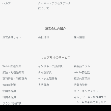
ヘルプ
クッキー・アクセスデータ
について
運営会社の紹介
運営会社サイト
会社情報
採用情報
ウェブリオのサービス
Weblio国語辞典
インドネシア語辞典
英会話コラム
類語・対義語辞典
タイ語辞典
Weblio英会話
英和辞典・和英辞典
ベトナム語辞典
英語の質問箱
Weblio翻訳
古語辞典
語彙力診断
中国語辞典
スピーキングテスト
韓国語辞典
キャリジェネ～生成AIスク
ール・AIスキルでキャリア
フランス語辞典
アップ～