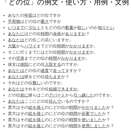
「どの位」の例文・使い方・用例・文例
あなたの
年収
はどの位ですか
手荷物
はどの位の
重さ
ですか
いつまで
に
少なく
ともどの位の
数量
が
欲し
いのか
知りたい
あなたに
はどの位
時間
の
余裕
が
ありますか
？
あなたは
どの位この店にいますか。
大阪
から
ハワイ
までどの位
時間
が
かかります
か。
そこに行くまでにはどの位
時間
が
かかります
か。
その
空港
までどの位の
時間
が
かかります
か。
彼女は
病院
にどの位
入院する
のですか。
あなたは
どの位の
速度
で
走って
ますか？
あなたは
彼をどの位
待ちます
か？
それはどの位
難し
いのですか。
あなたは
それをどの位
短縮
できますか
。
どの位
前に
彼らはこの
アパート
から
引っ越した
のですか。
あなたは
ここにどの位
住んで
いるのですか？
貴方はその
絵を描く
のにどの位の
時間
が
かかりました
か？
貴方はその
絵を描く
のにどの位の
時間
が
必要でした
か？
貴方はその
絵を描く
のにどの位の
時間
を
使いました
か？
貴方はその
絵を描く
のにどの位の
時間
を
使用しました
か？