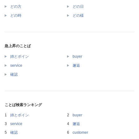
どの方
どの日
どの時
どの様
急上昇のことば
姉とボイン
buyer
service
邂逅
確認
ことば検索ランキング
姉とボイン
buyer
service
邂逅
確認
customer