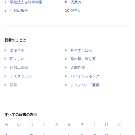
学校法人吉祥寺学園
浅井カヨ
小和田敏子
健全な
新着のことば
エキスポ
月とすっぽん
図々しい
割れ鍋に綴じ蓋
超加工食品
人間性能
テスクリアル
バイオハッキング
頭身
ディノバルド亜種
すべての辞書の索引
あ
い
う
え
お
か
き
く
け
こ