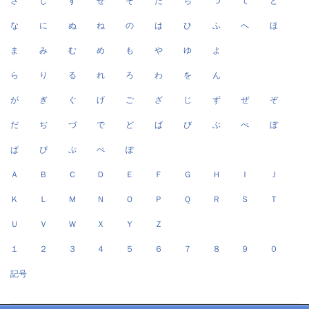
さ
し
す
せ
そ
た
ち
つ
て
と
な
に
ぬ
ね
の
は
ひ
ふ
へ
ほ
ま
み
む
め
も
や
ゆ
よ
ら
り
る
れ
ろ
わ
を
ん
が
ぎ
ぐ
げ
ご
ざ
じ
ず
ぜ
ぞ
だ
ぢ
づ
で
ど
ば
び
ぶ
べ
ぼ
ぱ
ぴ
ぷ
ぺ
ぽ
Ａ
Ｂ
Ｃ
Ｄ
Ｅ
Ｆ
Ｇ
Ｈ
Ｉ
Ｊ
Ｋ
Ｌ
Ｍ
Ｎ
Ｏ
Ｐ
Ｑ
Ｒ
Ｓ
Ｔ
Ｕ
Ｖ
Ｗ
Ｘ
Ｙ
Ｚ
１
２
３
４
５
６
７
８
９
０
記号