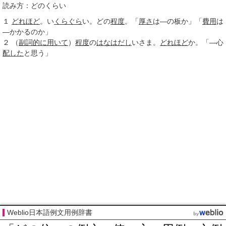
読み方：どのくらい
１
どれほど
。い
くらぐら
い。どの
程度
。「
厚さ
は―の板か」「
費用
は
―かかるのか」
２
（
副詞的に
用いて
）
程度
の
はなはだし
いさま。
どれほど
か。「―心
配した
と思う」
Weblio日本語例文用例辞書