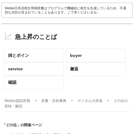
Weblio日本語例文用例辞書はプログラムで機械的に例文を生成しているため、不適
切な項目が含まれていることもあります。ご了承くださいませ。
急上昇のことば
姉とボイン
buyer
service
邂逅
確認
Weblio国語辞典
>
辞書・百科事典
>
デジタル大辞泉
>
どの位
の
意味・解説
「どの位」の関連ページ