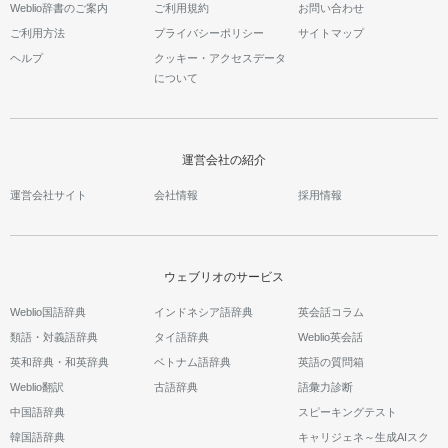
Weblio辞書のご案内
ご利用規約
お問い合わせ
ご利用方法
プライバシーポリシー
サイトマップ
ヘルプ
クッキー・アクセスデータ
について
運営会社の紹介
運営会社サイト
会社情報
採用情報
ウェブリオのサービス
Weblio国語辞典
インドネシア語辞典
英会話コラム
類語・対義語辞典
タイ語辞典
Weblio英会話
英和辞典・和英辞典
ベトナム語辞典
英語の質問箱
Weblio翻訳
古語辞典
語彙力診断
中国語辞典
スピーキングテスト
韓国語辞典
キャリジェネ～生成AIスク