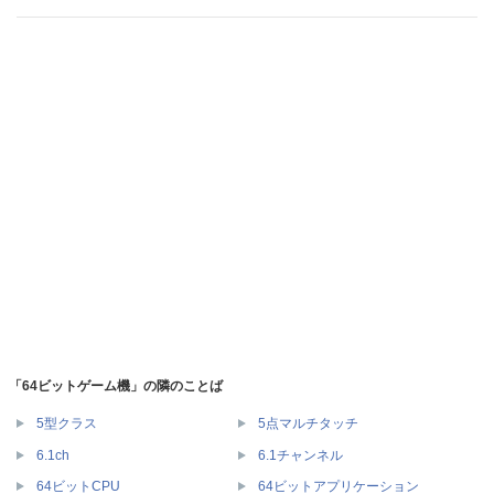
「64ビットゲーム機」の隣のことば
5型クラス
5点マルチタッチ
6.1ch
6.1チャンネル
64ビットCPU
64ビットアプリケーション