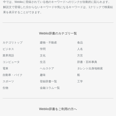
中では、Weblioに登録されている他のキーワードへのリンクが自動的に貼られます。
解説文で登場した分からないキーワードや気になるキーワードは、1クリックで検索結
果を表示することができます。
Weblio辞書のカテゴリ一覧
カテゴリトップ
建物・不動産
食品
ビジネス
学問
人名
業界用語
文化
方言
コンピュータ
生活
辞書・百科事典
電車
ヘルスケア
タレント出身地検索
自動車・バイク
趣味
船
スポーツ
登録辞書一覧
工学
生物
金融コラム一覧
Weblio辞書をご利用の方へ