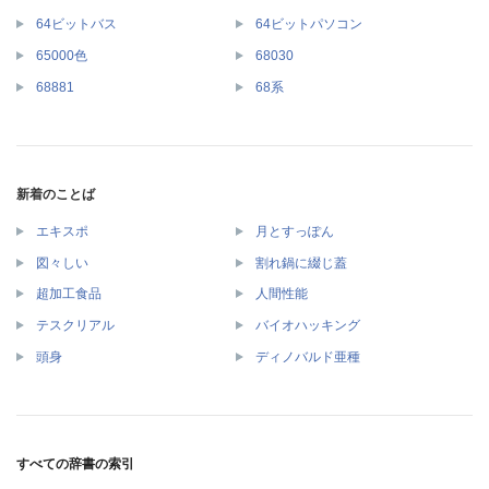
64ビットバス
64ビットパソコン
65000色
68030
68881
68系
新着のことば
エキスポ
月とすっぽん
図々しい
割れ鍋に綴じ蓋
超加工食品
人間性能
テスクリアル
バイオハッキング
頭身
ディノバルド亜種
すべての辞書の索引