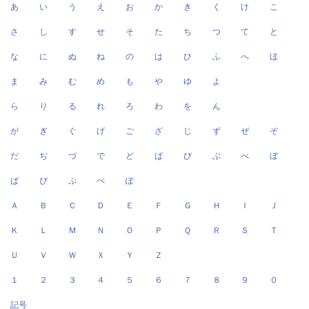
あ
い
う
え
お
か
き
く
け
こ
さ
し
す
せ
そ
た
ち
つ
て
と
な
に
ぬ
ね
の
は
ひ
ふ
へ
ほ
ま
み
む
め
も
や
ゆ
よ
ら
り
る
れ
ろ
わ
を
ん
が
ぎ
ぐ
げ
ご
ざ
じ
ず
ぜ
ぞ
だ
ぢ
づ
で
ど
ば
び
ぶ
べ
ぼ
ぱ
ぴ
ぷ
ぺ
ぽ
Ａ
Ｂ
Ｃ
Ｄ
Ｅ
Ｆ
Ｇ
Ｈ
Ｉ
Ｊ
Ｋ
Ｌ
Ｍ
Ｎ
Ｏ
Ｐ
Ｑ
Ｒ
Ｓ
Ｔ
Ｕ
Ｖ
Ｗ
Ｘ
Ｙ
Ｚ
１
２
３
４
５
６
７
８
９
０
記号