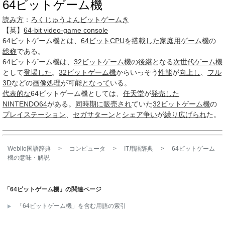
64ビットゲーム機
読み方
：
ろくじゅうよんビットゲームき
【英】
64-bit video-game console
64ビットゲーム機
とは、
64ビットCPU
を
搭載した
家庭用ゲーム機
の
総称
である。
64ビットゲーム機は、
32ビットゲーム機
の
後継
となる
次世代ゲーム機
として
登場した
。
32ビットゲーム機
からいっそう
性能
が
向上し
、
フル
3D
などの
画像処理
が可能
となって
いる。
代表的な
64ビットゲーム機としては、
任天堂
が
発売した
NINTENDO64
がある。
同時
期に
販売され
ていた
32ビットゲーム機
の
プレイステーション
、
セガサターン
と
シェア
争い
が
繰り広げられ
た。
Weblio国語辞典
>
コンピュータ
>
IT用語辞典
>
64ビットゲーム
機
の意味・解説
「64ビットゲーム機」の関連ページ
「64ビットゲーム機」を含む用語の索引