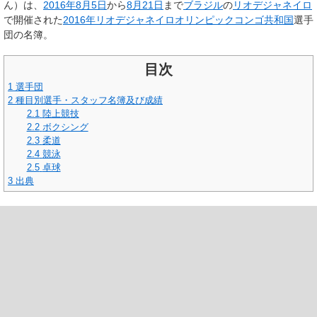
ん）は、
2016年
8月5日
から
8月21日
まで
ブラジル
の
リオデジャネイロ
で開催された
2016年リオデジャネイロオリンピック
コンゴ共和国
選手
団の名簿。
目次
1
選手団
2
種目別選手・スタッフ名簿及び成績
2.1
陸上競技
2.2
ボクシング
2.3
柔道
2.4
競泳
2.5
卓球
3
出典