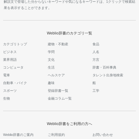
解説文で登場した分からないキーワードや気になるキーワードは、1クリックで検索結
果を表示することができます。
Weblio辞書のカテゴリ一覧
カテゴリトップ
建物・不動産
食品
ビジネス
学問
人名
業界用語
文化
方言
コンピュータ
生活
辞書・百科事典
電車
ヘルスケア
タレント出身地検索
自動車・バイク
趣味
船
スポーツ
登録辞書一覧
工学
生物
金融コラム一覧
Weblio辞書をご利用の方へ
Weblio辞書のご案内
ご利用規約
お問い合わせ