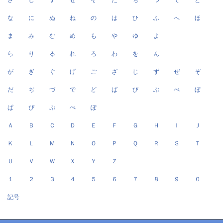
さ
し
す
せ
そ
た
ち
つ
て
と
な
に
ぬ
ね
の
は
ひ
ふ
へ
ほ
ま
み
む
め
も
や
ゆ
よ
ら
り
る
れ
ろ
わ
を
ん
が
ぎ
ぐ
げ
ご
ざ
じ
ず
ぜ
ぞ
だ
ぢ
づ
で
ど
ば
び
ぶ
べ
ぼ
ぱ
ぴ
ぷ
ぺ
ぽ
Ａ
Ｂ
Ｃ
Ｄ
Ｅ
Ｆ
Ｇ
Ｈ
Ｉ
Ｊ
Ｋ
Ｌ
Ｍ
Ｎ
Ｏ
Ｐ
Ｑ
Ｒ
Ｓ
Ｔ
Ｕ
Ｖ
Ｗ
Ｘ
Ｙ
Ｚ
１
２
３
４
５
６
７
８
９
０
記号