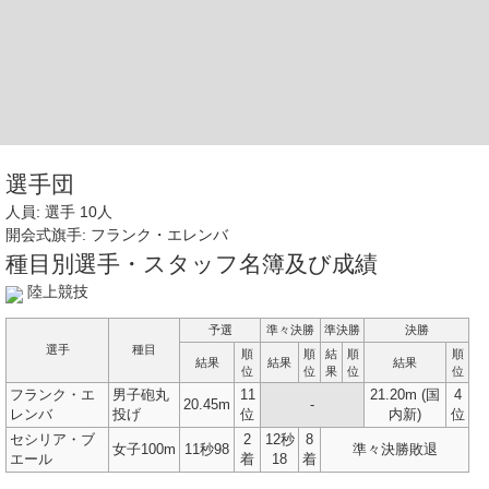
選手団
人員: 選手 10人
開会式旗手: フランク・エレンバ
種目別選手・スタッフ名簿及び成績
陸上競技
予選
準々決勝
準決勝
決勝
選手
種目
順
順
結
順
順
結果
結果
結果
位
位
果
位
位
フランク・エ
男子砲丸
11
21.20m (国
4
20.45m
-
レンバ
投げ
位
内新)
位
セシリア・ブ
2
12秒
8
女子100m
11秒98
準々決勝敗退
エール
着
18
着