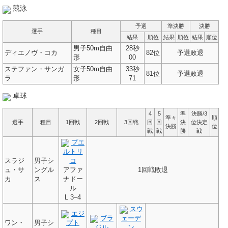
競泳
予選
準決勝
決勝
選手
種目
結果
順位
結果
順位
結果
順位
男子50m自由
28秒
ディエノヴ・コカ
82位
予選敗退
形
00
ステファン・サンガ
女子50m自由
33秒
81位
予選敗退
ラ
形
71
卓球
4
5
準
決勝/3
準々
順
選手
種目
1回戦
2回戦
3回戦
回
回
決
位決定
決勝
位
戦
戦
勝
戦
プエ
ルトリ
スラジ
男子シ
コ
ュ・サ
ングル
アファ
1回戦敗退
カ
ス
ナドー
ル
L
3–4
スウ
エジ
ブラ
ェーデ
ワン・
男子シ
プト
ジル
ン