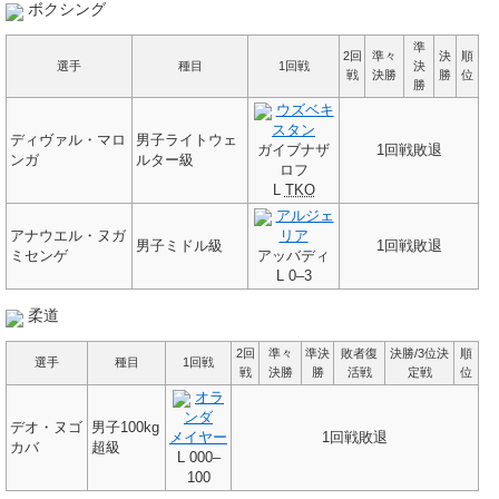
ボクシング
準
2回
準々
決
順
選手
種目
1回戦
決
戦
決勝
勝
位
勝
ウズベキ
スタン
ディヴァル・マロ
男子ライトウェ
ガイブナザ
1回戦敗退
ンガ
ルター級
ロフ
L
TKO
アルジェ
アナウエル・ヌガ
リア
男子ミドル級
1回戦敗退
ミセンゲ
アッバディ
L
0–3
柔道
2回
準々
準決
敗者復
決勝/3位決
順
選手
種目
1回戦
戦
決勝
勝
活戦
定戦
位
オラ
ンダ
デオ・ヌゴ
男子100kg
メイヤー
1回戦敗退
カバ
超級
L
000–
100