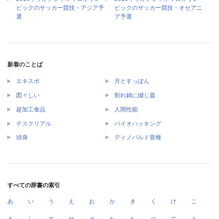
ピックのサッカー競技・アジア予
ピックのサッカー競技・オセアニ
選
ア予選
新着のことば
エキスポ
月とすっぽん
図々しい
割れ鍋に綴じ蓋
超加工食品
人間性能
テスクリアル
バイオハッキング
頭身
ディノバルド亜種
すべての辞書の索引
あ
い
う
え
お
か
き
く
け
こ