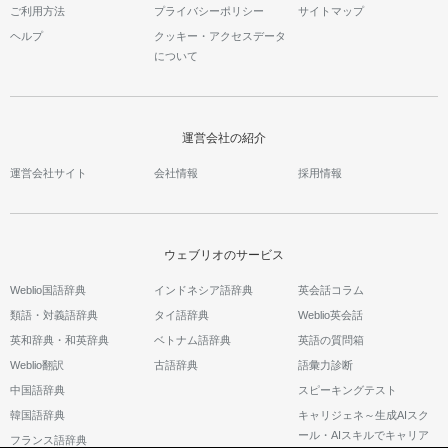
ご利用方法
プライバシーポリシー
サイトマップ
ヘルプ
クッキー・アクセスデータ
について
運営会社の紹介
運営会社サイト
会社情報
採用情報
ウェブリオのサービス
Weblio国語辞典
インドネシア語辞典
英会話コラム
類語・対義語辞典
タイ語辞典
Weblio英会話
英和辞典・和英辞典
ベトナム語辞典
英語の質問箱
Weblio翻訳
古語辞典
語彙力診断
中国語辞典
スピーキングテスト
韓国語辞典
キャリジェネ～生成AIスク
ール・AIスキルでキャリア
フランス語辞典