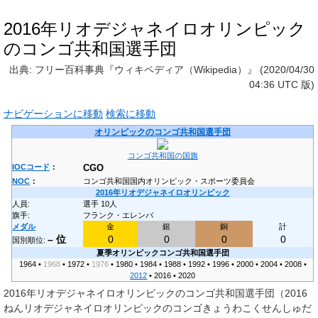
2016年リオデジャネイロオリンピック
のコンゴ共和国選手団
出典: フリー百科事典『ウィキペディア（Wikipedia）』 (2020/04/30
04:36 UTC 版)
ナビゲーションに移動
検索に移動
オリンピックのコンゴ共和国選手団
コンゴ共和国の国旗
IOCコード
：
CGO
NOC
：
コンゴ共和国国内オリンピック・スポーツ委員会
2016年リオデジャネイロオリンピック
人員:
選手 10人
旗手:
フランク・エレンバ
メダル
金
銀
銅
計
– 位
0
0
0
0
国別順位:
夏季オリンピックコンゴ共和国選手団
1964 •
1968
• 1972 •
1976
• 1980 • 1984 • 1988 • 1992 • 1996 • 2000 • 2004 • 2008 •
2012
•
2016
• 2020
2016年リオデジャネイロオリンピックのコンゴ共和国選手団
（2016
ねんリオデジャネイロオリンピックのコンゴきょうわこくせんしゅだ