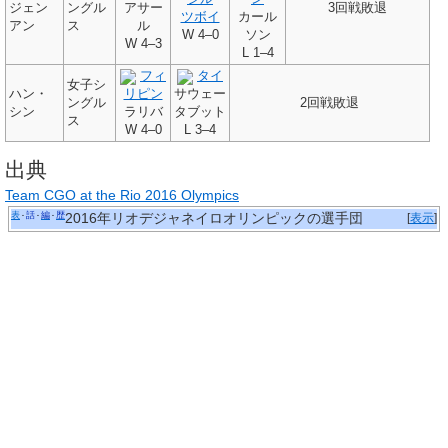
ジェン
ングル
アサー
3回戦敗退
ツボイ
カール
アン
ス
ル
W
4–0
ソン
W
4–3
L
1–4
フィ
タイ
女子シ
ハン・
リピン
サウェー
ングル
2回戦敗退
シン
ラリバ
タブット
ス
W
4–0
L
3–4
出典
Team CGO at the Rio 2016 Olympics
表
話
編
歴
2016年リオデジャネイロオリンピックの選手団
[
表示
]