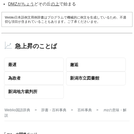
DMZ
がちょう
どその丘
の上
で始まる
Weblio日本語例文用例辞書はプログラムで機械的に例文を生成しているため、不適
切な項目が含まれていることもあります。ご了承くださいませ。
急上昇のことば
最遅
邂逅
為政者
新潟市立図書館
新潟地方裁判所
Weblio国語辞典
>
辞書・百科事典
>
百科事典
>
.mz
の意味・解
説