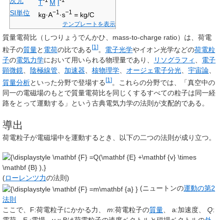
次元
T
M
I
SI単位
−1
−1
kg·A
·s
= kg/C
テンプレートを表示
質量電荷比
（しつりょうでんかひ、mass-to-charge ratio）は、荷電
[
1
]
粒子の
質量
と
電荷
の比である
。
電子光学
やイオン光学などの
荷電粒
子
の
電気力学
において用いられる物理量であり、
リソグラフィ
、
電子
顕微鏡
、
陰極線管
、
加速器
、
核物理学
、
オージェ電子分光
、
宇宙論
、
[
1
]
質量分析
といった分野で登場する
。これらの分野では、「真空中の
同一の電磁場のもとで質量電荷比を同じくするすべての粒子は同一経
路をとって運動する」という古典電気力学の法則が支配的である。
導出
荷電粒子が電磁場中を運動するとき、以下の二つの法則が成り立つ。
(
ローレンツ力
の法則)
(ニュートンの
運動の第2
法則
ここで、
F
:荷電粒子にかかる力、
m
:荷電粒子の
質量
、
a
:加速度、
Q
: