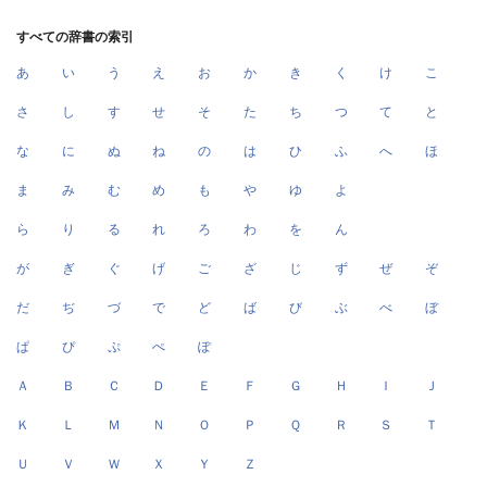
すべての辞書の索引
あ
い
う
え
お
か
き
く
け
こ
さ
し
す
せ
そ
た
ち
つ
て
と
な
に
ぬ
ね
の
は
ひ
ふ
へ
ほ
ま
み
む
め
も
や
ゆ
よ
ら
り
る
れ
ろ
わ
を
ん
が
ぎ
ぐ
げ
ご
ざ
じ
ず
ぜ
ぞ
だ
ぢ
づ
で
ど
ば
び
ぶ
べ
ぼ
ぱ
ぴ
ぷ
ぺ
ぽ
Ａ
Ｂ
Ｃ
Ｄ
Ｅ
Ｆ
Ｇ
Ｈ
Ｉ
Ｊ
Ｋ
Ｌ
Ｍ
Ｎ
Ｏ
Ｐ
Ｑ
Ｒ
Ｓ
Ｔ
Ｕ
Ｖ
Ｗ
Ｘ
Ｙ
Ｚ