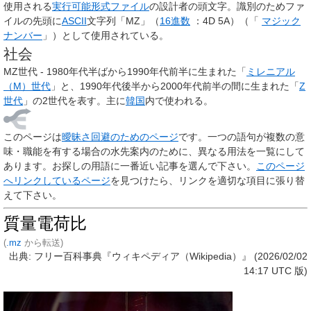
使用される
実行可能形式
ファイル
の設計者の頭文字。識別のためファ
イルの先頭に
ASCII
文字列「MZ」（
16進数
：4D 5A）（「
マジック
ナンバー
」）として使用されている。
社会
MZ世代 - 1980年代半ばから1990年代前半に生まれた「
ミレニアル
（M）世代
」と、1990年代後半から2000年代前半の間に生まれた「
Z
世代
」の2世代を表す。主に
韓国
内で使われる。
このページは
曖昧さ回避のためのページ
です。一つの語句が複数の意
味・職能を有する場合の水先案内のために、異なる用法を一覧にして
あります。お探しの用語に一番近い記事を選んで下さい。
このページ
へリンクしているページ
を見つけたら、リンクを適切な項目に張り替
えて下さい。
質量電荷比
(
.mz
から転送)
出典: フリー百科事典『ウィキペディア（Wikipedia）』 (2026/02/02
14:17 UTC 版)