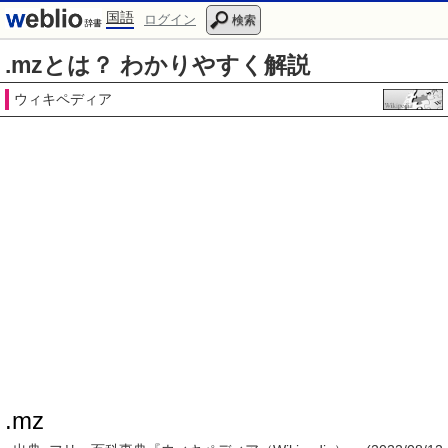
国語
ログイン
検索
.mzとは？ わかりやすく解説
ウィキペディア
.mz