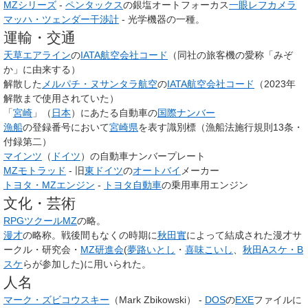
MZシリーズ
-
ペンタックス
の銀塩オートフォーカス
一眼レフカメラ
マッハ・ツェンダー干渉計
- 光学機器の一種。
運輸・交通
天草エアライン
の
IATA
航空会社コード
（同社の旅客機の愛称「みぞ
か」に由来する）
解散した
メルパチ・ヌサンタラ航空
の
IATA
航空会社コード
（2023年
解散まで使用されていた）
「
宮崎
」（
日本
）にあたる自動車の
国際ナンバー
漁船
の登録番号において
宮崎県
を表す識別標（漁船法施行規則13条・
付録第二）
マインツ
（
ドイツ
）の自動車ナンバープレート
MZモトラッド
- 旧
東ドイツ
の
オートバイ
メーカー
トヨタ・MZエンジン
-
トヨタ自動車
の乗用車用エンジン
文化・芸術
RPGツクールMZ
の略。
漫才
の略称。戦後間もなくの時期に
秋田實
によって結成された漫才サ
ークル・研究会・
MZ研進会
(
夢路いとし
・
喜味こいし
、
秋田Aスケ・B
スケ
らが参加した)に用いられた。
人名
マーク・ズビコウスキー
（Mark Zbikowski） -
DOS
の
EXE
ファイルに