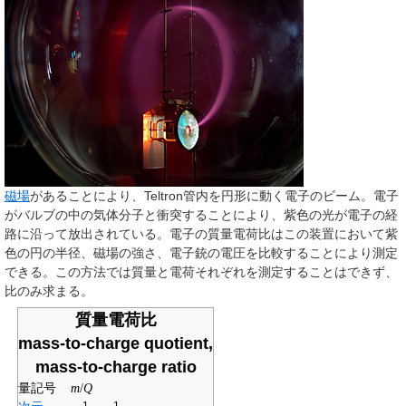
磁場
があることにより、Teltron管内を円形に動く電子のビーム。電子
がバルブの中の気体分子と衝突することにより、紫色の光が電子の経
路に沿って放出されている。電子の質量電荷比はこの装置において紫
色の円の半径、磁場の強さ、電子銃の電圧を比較することにより測定
できる。この方法では質量と電荷それぞれを測定することはできず、
比のみ求まる。
質量電荷比
mass-to-charge quotient,
mass-to-charge ratio
量記号
m
/
Q
-1
-1