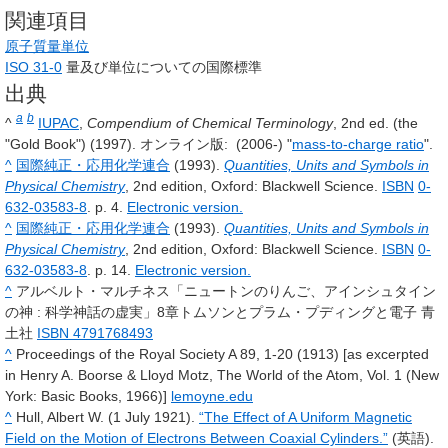
関連項目
原子質量単位
ISO 31-0
量及び単位についての国際標準
出典
a
b
^
IUPAC
,
Compendium of Chemical Terminology
, 2nd ed. (the
"Gold Book") (1997). オンライン版: (2006-) "
mass-to-charge ratio
".
^
国際純正・応用化学連合
(1993).
Quantities, Units and Symbols in
Physical Chemistry
, 2nd edition, Oxford: Blackwell Science.
ISBN
0-
632-03583-8
. p. 4.
Electronic version.
^
国際純正・応用化学連合
(1993).
Quantities, Units and Symbols in
Physical Chemistry
, 2nd edition, Oxford: Blackwell Science.
ISBN
0-
632-03583-8
. p. 14.
Electronic version.
^
アルベルト・マルチネス「ニュートンのりんご、アインシュタイン
の神 : 科学神話の虚実」8章トムソンとプラム・プディングと電子 青
土社
ISBN 4791768493
^
Proceedings of the Royal Society A 89, 1-20 (1913) [as excerpted
in Henry A. Boorse & Lloyd Motz, The World of the Atom, Vol. 1 (New
York: Basic Books, 1966)]
lemoyne.edu
^
Hull, Albert W. (1 July 1921).
“The Effect of A Uniform Magnetic
Field on the Motion of Electrons Between Coaxial Cylinders.”
(英語).