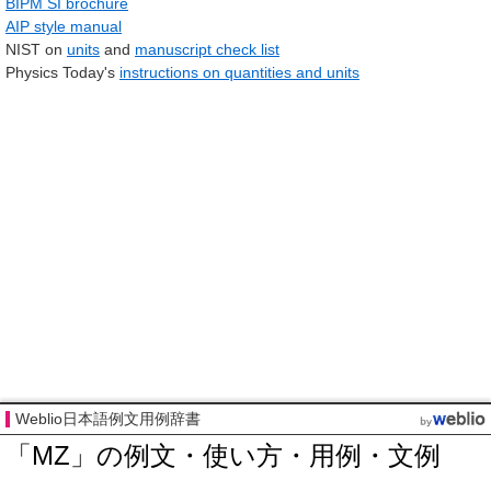
BIPM SI brochure
AIP style manual
NIST on
units
and
manuscript check list
Physics Today's
instructions on quantities and units
Weblio日本語例文用例辞書
「MZ」の例文・使い方・用例・文例