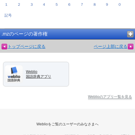
１
２
３
４
５
６
７
８
９
０
記号
.mzのページの著作権
トップページに戻る
ページ上部に戻る
Weblio
国語辞典アプリ
Weblioのアプリ一覧を見る
Weblioをご覧のユーザーのみなさまへ