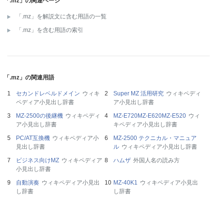
「.mz」の関連ページ
「.mz」を解説文に含む用語の一覧
「.mz」を含む用語の索引
「.mz」の関連用語
セカンドレベルドメイン
ウィキ
Super MZ 活用研究
ウィキペディ
ペディア小見出し辞書
ア小見出し辞書
MZ-2500の後継機
ウィキペディ
MZ-E720MZ-E620MZ-E520
ウィ
ア小見出し辞書
キペディア小見出し辞書
PC/AT互換機
ウィキペディア小
MZ-2500 テクニカル・マニュア
見出し辞書
ル
ウィキペディア小見出し辞書
ビジネス向けMZ
ウィキペディア
ハムザ
外国人名の読み方
小見出し辞書
自動演奏
ウィキペディア小見出
MZ-40K1
ウィキペディア小見出
し辞書
し辞書