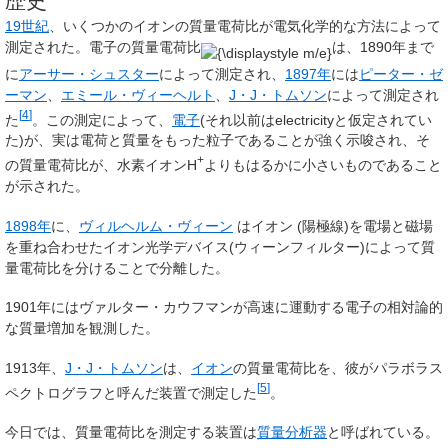
歴史
19世紀
、いくつかのイオンの質量電荷比が電気化学的な方法によって
測定された。電子の質量電荷比
は、1890年まで
に
アーサー・シュスター
によって測定され、
1897年
には
ピーター・ゼ
ーマン
、
エミール・ヴィーヘルト
、
J・J・トムソン
によって測定され
[
4
]
た
。この測定によって、
電子
(それ以前はelectricityと仮定されてい
た)が、実は電荷と質量をもった粒子であることが強く示唆され、そ
+
の質量電荷比が、水素イオンH
よりもはるかに小さいものであること
が示された。
1898年
に、
ヴィルヘルム・ヴィーン
はイオン (陽極線)を電場と磁場
を重ね合わせたイオン光学デバイス(ウィーンフィルター)によって質
量電荷比を分けることで分離した。
1901年にはヴァルター・カウフマンが高速に運動する電子の相対論的
な質量増加を観測した。
1913年、
J・J・トムソン
は、
イオン
の質量電荷比を、彼がパラボラス
[
5
]
ペクトログラフと呼んだ装置で測定した
。
今日では、質量電荷比を測定する装置は
質量分析器
と呼ばれている。