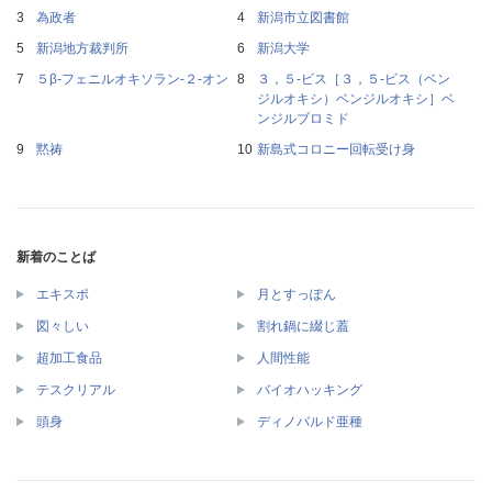
為政者
新潟市立図書館
新潟地方裁判所
新潟大学
５β‐フェニルオキソラン‐２‐オン
３，５‐ビス［３，５‐ビス（ベン
ジルオキシ）ベンジルオキシ］ベ
ンジルブロミド
黙祷
新島式コロニー回転受け身
新着のことば
エキスポ
月とすっぽん
図々しい
割れ鍋に綴じ蓋
超加工食品
人間性能
テスクリアル
バイオハッキング
頭身
ディノバルド亜種