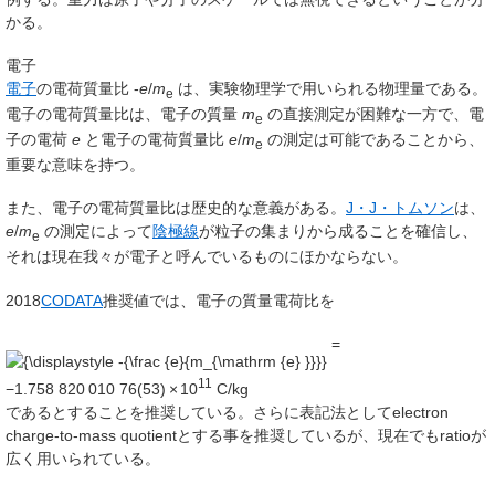
かる。
電子
電子
の電荷質量比 -
e
/
m
は、実験物理学で用いられる物理量である。
e
電子の電荷質量比は、電子の質量
m
の直接測定が困難な一方で、電
e
子の電荷
e
と電子の電荷質量比
e
/
m
の測定は可能であることから、
e
重要な意味を持つ。
また、電子の電荷質量比は歴史的な意義がある。
J・J・トムソン
は、
e
/
m
の測定によって
陰極線
が粒子の集まりから成ることを確信し、
e
それは現在我々が電子と呼んでいるものにほかならない。
2018
CODATA
推奨値では、電子の質量電荷比を
=
11
−1.758
820
010
76
(53)
×
10
C/kg
であるとすることを推奨している。さらに表記法として
electron
charge-to-mass quotient
とする事を推奨しているが、現在でも
ratio
が
広く用いられている。