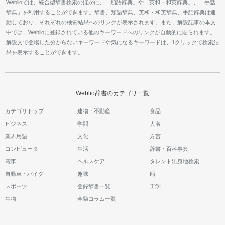
Weblioでは、統合型辞書検索のほかに、「類語辞典」や「英和・和英辞典」、「手話
辞典」を利用することができます。辞書、類語辞典、英和・和英辞典、手話辞典は連
動しており、それぞれの検索結果へのリンクが表示されます。また、解説記事の本文
中では、Weblioに登録されている他のキーワードへのリンクが自動的に貼られます。
解説文で登場した分からないキーワードや気になるキーワードは、1クリックで検索結
果を表示することができます。
Weblio辞書のカテゴリ一覧
カテゴリトップ
建物・不動産
食品
ビジネス
学問
人名
業界用語
文化
方言
コンピュータ
生活
辞書・百科事典
電車
ヘルスケア
タレント出身地検索
自動車・バイク
趣味
船
スポーツ
登録辞書一覧
工学
生物
金融コラム一覧