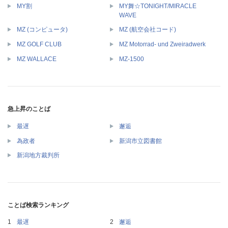
MY舞☆TONIGHT/MIRACLE
MY割
WAVE
MZ (コンピュータ)
MZ (航空会社コード)
MZ GOLF CLUB
MZ Motorrad- und Zweiradwerk
MZ WALLACE
MZ-1500
急上昇のことば
最遅
邂逅
為政者
新潟市立図書館
新潟地方裁判所
ことば検索ランキング
最遅
邂逅