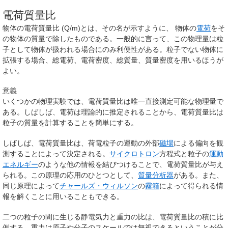
電荷質量比
物体の
電荷質量比
(Q/m)とは、その名が示すように、 物体の
電荷
をそ
の物体の質量で除したものである。一般的に言って、この物理量は粒
子として物体が扱われる場合にのみ利便性がある。粒子でない物体に
拡張する場合、総電荷、電荷密度、総質量、質量密度を用いるほうが
よい。
意義
いくつかの物理実験では、電荷質量比は唯一直接測定可能な物理量で
ある。しばしば、電荷は理論的に推定されることから、電荷質量比は
粒子の質量を計算することを簡単にする。
しばしば、電荷質量比は、荷電粒子の運動の外部
磁場
による偏向を観
測することによって決定される。
サイクロトロン
方程式と粒子の
運動
エネルギー
のような他の情報を結びつけることで、電荷質量比が与え
られる。この原理の応用のひとつとして、
質量分析器
がある。また、
同じ原理によって
チャールズ・ウィルソン
の
霧箱
によって得られる情
報を解くことに用いることもできる。
二つの粒子の間に生じる静電気力と重力の比は、電荷質量比の積に比
例する。重力は原子や分子のスケールでは無視できるということが分