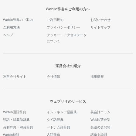
Weblio辞書をご利用の方へ
Weblio辞書のご案内
ご利用規約
お問い合わせ
ご利用方法
プライバシーポリシー
サイトマップ
ヘルプ
クッキー・アクセスデータ
について
運営会社の紹介
運営会社サイト
会社情報
採用情報
ウェブリオのサービス
Weblio国語辞典
インドネシア語辞典
英会話コラム
類語・対義語辞典
タイ語辞典
Weblio英会話
英和辞典・和英辞典
ベトナム語辞典
英語の質問箱
Weblio翻訳
古語辞典
語彙力診断