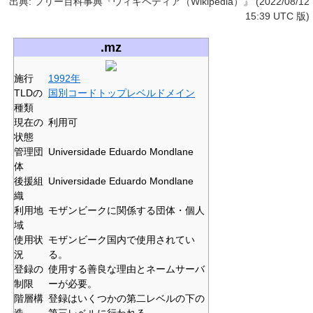
出典: フリー百科事典『ウィキペディア（Wikipedia）』 (2022/08/12
15:39 UTC 版)
.mz
施行
1992年
TLDの
国別コードトップレベルドメイン
種類
現在の
利用可
状態
管理団
Universidade Eduardo Mondlane
体
後援組
Universidade Eduardo Mondlane
織
利用地
モザンビークに関係する団体・個人
域
使用状
モザンビーク国内で使用されてい
況
る。
登録の
使用する善良な理由とネームサーバ
制限
ーが必要。
階層構
登録はいくつかの第二レベルの下の
造
第三レベルに行われる。