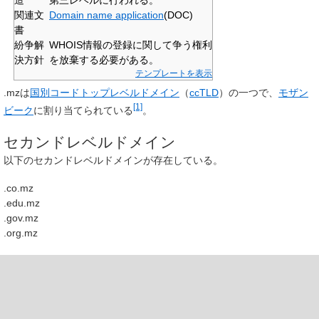
関連文
Domain name application
(DOC)
書
紛争解
WHOIS情報の登録に関して争う権利
決方針
を放棄する必要がある。
テンプレートを表示
.mz
は
国別コードトップレベルドメイン
（
ccTLD
）の一つで、
モザン
[1]
ビーク
に割り当てられている
。
セカンドレベルドメイン
以下のセカンドレベルドメインが存在している。
.co.mz
.edu.mz
.gov.mz
.org.mz