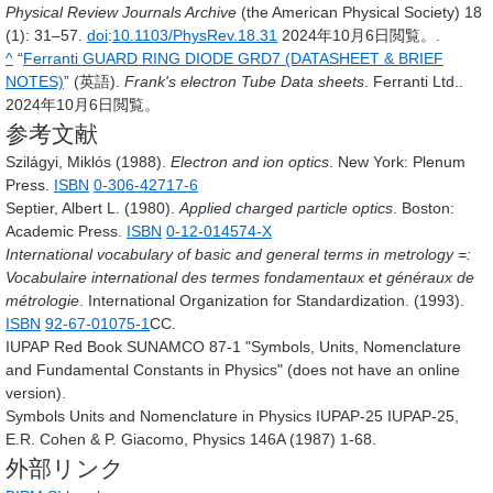
Physical Review Journals Archive
(the American Physical Society)
18
(1): 31–57.
doi
:
10.1103/PhysRev.18.31
2024年10月6日閲覧。
.
^
“
Ferranti GUARD RING DIODE GRD7 (DATASHEET & BRIEF
NOTES)
” (英語).
Frank's electron Tube Data sheets
. Ferranti Ltd..
2024年10月6日閲覧。
参考文献
Szilágyi, Miklós (1988).
Electron and ion optics
. New York: Plenum
Press.
ISBN
0-306-42717-6
Septier, Albert L. (1980).
Applied charged particle optics
. Boston:
Academic Press.
ISBN
0-12-014574-X
International vocabulary of basic and general terms in metrology =:
Vocabulaire international des termes fondamentaux et généraux de
métrologie
. International Organization for Standardization. (1993).
ISBN
92-67-01075-1
CC.
IUPAP Red Book SUNAMCO 87-1 "Symbols, Units, Nomenclature
and Fundamental Constants in Physics" (does not have an online
version).
Symbols Units and Nomenclature in Physics IUPAP-25 IUPAP-25,
E.R. Cohen & P. Giacomo, Physics 146A (1987) 1-68.
外部リンク