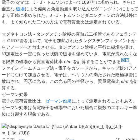
電子の"
q
⁄
m
"は、J・J・トムソンによって1897年に求められ、さらに
垂直な
磁場
による偏向と角運動量を取り込んだダニングトンによって
より正確に求められた。J・J・トムソンとダニングトンの方法以外に
も、よく知られた二つの方法で電荷質量比は測定されている。
マグネトロン法 - タングステン陰極の直熱式二極管であるフェランテ
ィ GRD7管を用いて, 電子を加熱されたタングステンフィラメントか
らアノードへと放出させる。タングステン陰極と平行に磁場を掛け、
印加電圧を一定に保った状態で磁場を強めていき、電流が流れなくな
[
6
]
[
7
]
る限界の磁場から質量電荷比率
e
/
m
を計算することができる
。
ファインビームチューブ法 - 電子をカソードから、キャップ状のアノ
ードにむけて加速させる。電子は、ヘリウムの満たされた陰極線管に
放出され、円形に光る。この光る円の半径から、質量電荷比
e
/
m
を計
算する。
ゼーマン効果
電子の電荷質量比は、
ゼーマン効果
によって測定されることもある。
ゼーマン効果は荷電粒子を磁場中においた場合に複数のエネルギー準
位に分裂する現象である。
ここで、
と
は、-jからj