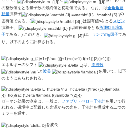
の整数値をとる量子数の最終値と初期値である。 なお、jは
全角角運
動量
演算子
の
固有値である。(
は固有値sをとる
スピン
演算子、
は固有値lをとる
角運動量演算
子
である。) このとき、
は、
ランデのg因子
であ
り、以下のように計算される。
エネルギーのシフト:
は、
周波数
と
波長
を用いて、以下
のようにあらわされる。
ゼーマン効果の測定は、一般に、
ファブリ・ペロー干渉計
を用いて行
われる。磁場中に配置した光源からの光を、干渉計を構成する二つの
ミラーを通す。
を波長