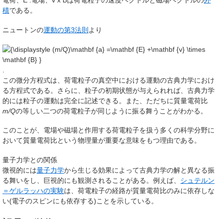
電荷、
E
:電場、
v
x
B
は荷電粒子の速度ベクトルと磁場ベクトルの
外
積
である。
ニュートンの
運動の第3法則
より
.
この微分方程式は、荷電粒子の真空中における運動の古典力学におけ
る方程式である。さらに、粒子の初期状態が与えられれば、古典力学
的には粒子の運動は完全に記述できる。また、ただちに質量電荷比
m/Q
の等しい二つの荷電粒子が同じように振る舞うことがわかる。
このことが、電場や磁場と作用する荷電粒子を扱う多くの科学分野に
おいて質量電荷比という物理量が重要な意味をもつ理由である。
量子力学との関係
微視的には
量子力学
から生じる効果によって古典力学の解と異なる振
る舞いをし、巨視的にも観測されることがある。例えば、
シュテルン
＝ゲルラッハの実験
は、荷電粒子の経路が質量電荷比のみに依存しな
い(電子のスピンにも依存する)ことを示している。