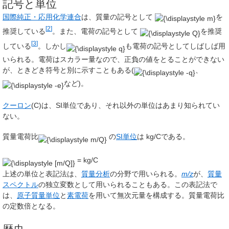
記号と単位
国際純正・応用化学連合
は、質量の記号として
を
[
2
]
推奨している
。また、電荷の記号として
を推奨
[
3
]
している
。しかし
も電荷の記号としてしばしば用
いられる。電荷はスカラー量なので、正負の値をとることができない
が、ときどき符号と別に示すこともある(
、
など)。
クーロン
(C)は、SI単位であり、それ以外の単位はあまり知られてい
ない。
質量電荷比
の
SI単位
は kg/Cである。
= kg/C
上述の単位と表記法は、
質量分析
の分野で用いられる。
m/z
が、
質量
スペクトル
の独立変数として用いられることもある。この表記法で
は、
原子質量単位
と
素電荷
を用いて無次元量を構成する。質量電荷比
の定数倍となる。