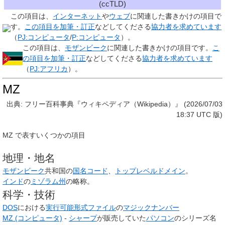
(ccTLD)
この項目は、
インターネット
や
ウェブ
に関連した
書きかけの項目
で
す。
この項目を加筆・訂正
などしてくださる
協力者を求めています
（
PJ:コンピュータ
/
P:コンピュータ
）。
この項目は、
モザンビーク
に関連した
書きかけの項目
です。
こ
の項目を加筆・訂正
などしてくださる
協力者を求めています
（
PJ:アフリカ
）。
MZ
出典: フリー百科事典『ウィキペディア（Wikipedia）』 (2026/07/03
18:37 UTC 版)
MZ
で表すいくつかの項目
地理・地名
モザンビーク
共和国の
国名コード
、
トップレベルドメイン
。
インド
の
ミゾラム州
の略称。
科学・技術
DOS
における
実行可能形式
ファイル
の
マジックナンバー
MZ (コンピュータ)
-
シャープ
が販売していた
パソコン
のシリーズ名