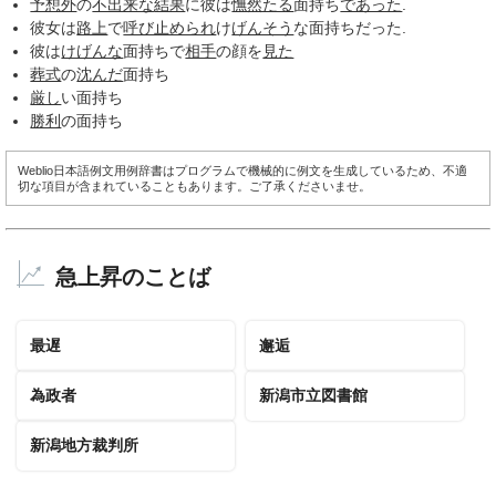
予想外
の
不出来な
結果
に彼は
憮然たる
面持ち
であった
.
彼女は
路上
で
呼び止められ
け
げんそう
な面持ちだった.
彼は
けげんな
面持ちで
相手
の顔を
見た
葬式
の
沈んだ
面持ち
厳し
い面持ち
勝利
の面持ち
Weblio日本語例文用例辞書はプログラムで機械的に例文を生成しているため、不適
切な項目が含まれていることもあります。ご了承くださいませ。
急上昇のことば
最遅
邂逅
為政者
新潟市立図書館
新潟地方裁判所