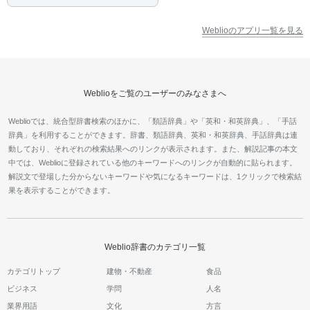
Weblioのアプリ一覧を見る
Weblioをご覧のユーザーのみなさまへ
Weblioでは、統合型辞書検索のほかに、「類語辞典」や「英和・和英辞典」、「手話
辞典」を利用することができます。辞書、類語辞典、英和・和英辞典、手話辞典は連
動しており、それぞれの検索結果へのリンクが表示されます。また、解説記事の本文
中では、Weblioに登録されている他のキーワードへのリンクが自動的に貼られます。
解説文で登場した分からないキーワードや気になるキーワードは、1クリックで検索結
果を表示することができます。
Weblio辞書のカテゴリ一覧
カテゴリトップ
建物・不動産
食品
ビジネス
学問
人名
業界用語
文化
方言