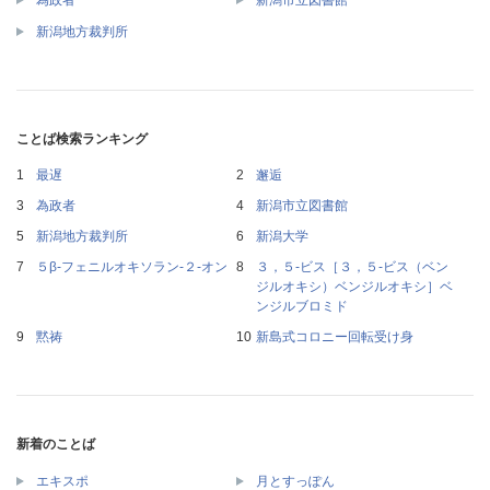
為政者
新潟市立図書館
新潟地方裁判所
ことば検索ランキング
最遅
邂逅
為政者
新潟市立図書館
新潟地方裁判所
新潟大学
５β‐フェニルオキソラン‐２‐オン
３，５‐ビス［３，５‐ビス（ベン
ジルオキシ）ベンジルオキシ］ベ
ンジルブロミド
黙祷
新島式コロニー回転受け身
新着のことば
エキスポ
月とすっぽん