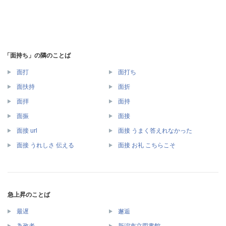
「面持ち」の隣のことば
面打
面打ち
面扶持
面折
面拝
面持
面振
面接
面接 url
面接 うまく答えれなかった
面接 うれしさ 伝える
面接 お礼 こちらこそ
急上昇のことば
最遅
邂逅