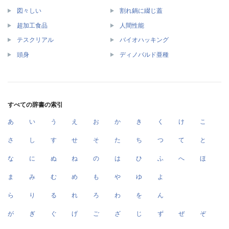
図々しい
割れ鍋に綴じ蓋
超加工食品
人間性能
テスクリアル
バイオハッキング
頭身
ディノバルド亜種
すべての辞書の索引
あ
い
う
え
お
か
き
く
け
こ
さ
し
す
せ
そ
た
ち
つ
て
と
な
に
ぬ
ね
の
は
ひ
ふ
へ
ほ
ま
み
む
め
も
や
ゆ
よ
ら
り
る
れ
ろ
わ
を
ん
が
ぎ
ぐ
げ
ご
ざ
じ
ず
ぜ
ぞ