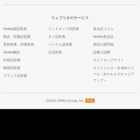
ウェブリオのサービス
Weblio国語辞典
インドネシア語辞典
英会話コラム
類語・対義語辞典
タイ語辞典
Weblio英会話
英和辞典・和英辞典
ベトナム語辞典
英語の質問箱
Weblio翻訳
古語辞典
語彙力診断
中国語辞典
スピーキングテスト
韓国語辞典
キャリジェネ～生成AIスク
ール・AIスキルでキャリア
フランス語辞典
アップ～
©2026 GRAS Group, Inc.