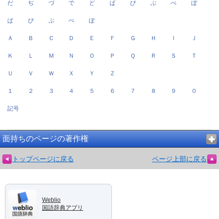
だ
ぢ
づ
で
ど
ば
び
ぶ
べ
ぼ
ぱ
ぴ
ぷ
ぺ
ぽ
Ａ
Ｂ
Ｃ
Ｄ
Ｅ
Ｆ
Ｇ
Ｈ
Ｉ
Ｊ
Ｋ
Ｌ
Ｍ
Ｎ
Ｏ
Ｐ
Ｑ
Ｒ
Ｓ
Ｔ
Ｕ
Ｖ
Ｗ
Ｘ
Ｙ
Ｚ
１
２
３
４
５
６
７
８
９
０
記号
面持ちのページの著作権
トップページに戻る
ページ上部に戻る
Weblio
国語辞典アプリ