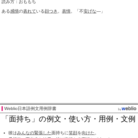
読み方：おももち
ある
感情
の
表れて
いる
顔つき
。
表情
。「不
安げな
―」
Weblio日本語例文用例辞書
「面持ち」の例文・使い方・用例・文例
彼は
みんなの
緊張した
面持ちに
笑顔
を
向けた
。