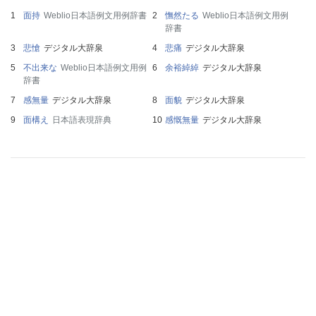
面持
Weblio日本語例文用例辞書
憮然たる
Weblio日本語例文用例
辞書
悲愴
デジタル大辞泉
悲痛
デジタル大辞泉
不出来な
Weblio日本語例文用例
余裕綽綽
デジタル大辞泉
辞書
感無量
デジタル大辞泉
面貌
デジタル大辞泉
面構え
日本語表現辞典
感慨無量
デジタル大辞泉