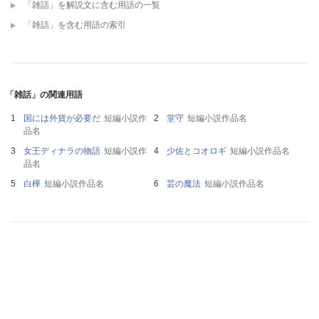
「雑話」を解説文に含む用語の一覧
「雑話」を含む用語の索引
「雑話」の関連用語
国には外貨が必要だ
短編小説作
堂守
短編小説作品名
品名
女王ディナラの物語
短編小説作
少佐とコオロギ
短編小説作品名
品名
白樺
短編小説作品名
芸の魔法
短編小説作品名