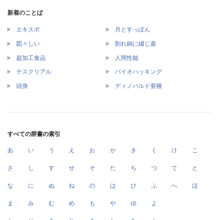
新着のことば
エキスポ
月とすっぽん
図々しい
割れ鍋に綴じ蓋
超加工食品
人間性能
テスクリアル
バイオハッキング
頭身
ディノバルド亜種
すべての辞書の索引
あ
い
う
え
お
か
き
く
け
こ
さ
し
す
せ
そ
た
ち
つ
て
と
な
に
ぬ
ね
の
は
ひ
ふ
へ
ほ
ま
み
む
め
も
や
ゆ
よ