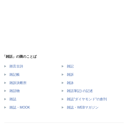
「雑話」の隣のことば
雑言古詩
雑記
雑記帳
雑訴
雑訴決断所
雑詠
雑話物
雑話筆記) の記述
雑誌
雑誌"ダイヤモンド"の創刊
雑誌・MOOK
雑誌・WEBマガジン