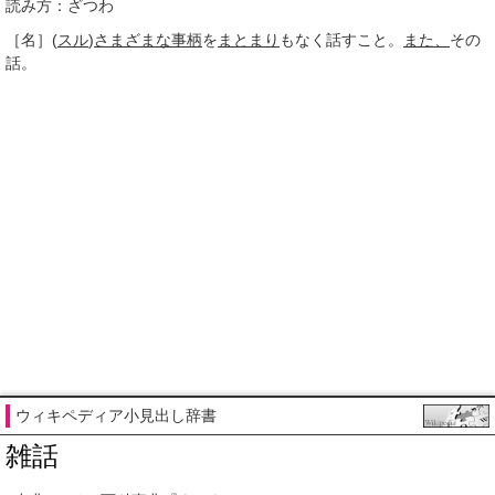
読み方：ざつわ
［名］
(
スル
)
さまざまな
事柄
を
まとまり
もなく話すこと。
また、
その
話。
ウィキペディア小見出し辞書
雑話