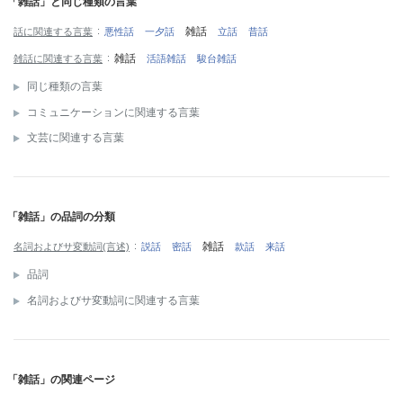
「雑話」と同じ種類の言葉
雑話
話に関連する言葉
悪性話
一夕話
立話
昔話
雑話
雑話に関連する言葉
活語雑話
駿台雑話
同じ種類の言葉
コミュニケーションに関連する言葉
文芸に関連する言葉
「雑話」の品詞の分類
雑話
名詞およびサ変動詞(言述)
説話
密話
款話
来話
品詞
名詞およびサ変動詞に関連する言葉
「雑話」の関連ページ