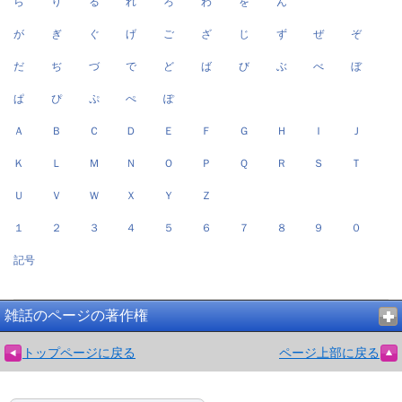
ら
り
る
れ
ろ
わ
を
ん
が
ぎ
ぐ
げ
ご
ざ
じ
ず
ぜ
ぞ
だ
ぢ
づ
で
ど
ば
び
ぶ
べ
ぼ
ぱ
ぴ
ぷ
ぺ
ぽ
Ａ
Ｂ
Ｃ
Ｄ
Ｅ
Ｆ
Ｇ
Ｈ
Ｉ
Ｊ
Ｋ
Ｌ
Ｍ
Ｎ
Ｏ
Ｐ
Ｑ
Ｒ
Ｓ
Ｔ
Ｕ
Ｖ
Ｗ
Ｘ
Ｙ
Ｚ
１
２
３
４
５
６
７
８
９
０
記号
雑話のページの著作権
トップページに戻る
ページ上部に戻る