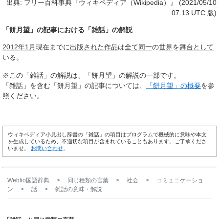
出典: フリー百科事典『ウィキペディア（Wikipedia）』 (2021/05/10
07:13 UTC 版)
「
餅月望
」の
記事
における「雑話」の
解説
2012年1月
現在までに
出版された作品
は
全て
同一
の
世界
を
舞台として
いる。
※この「雑話」の解説は、「餅月望」の解説の一部です。
「雑話」を含む「餅月望」の記事については、
「餅月望」の概要
を参
照ください。
ウィキペディア小見出し辞書の「雑話」の項目はプログラムで機械的に意味や本文
を生成しているため、不適切な項目が含まれていることもあります。ご了承くださ
いませ。
お問い合わせ
。
Weblio国語辞典
>
同じ種類の言葉
>
社会
>
コミュニケーショ
ン
>
話
>
雑話
の意味・解説