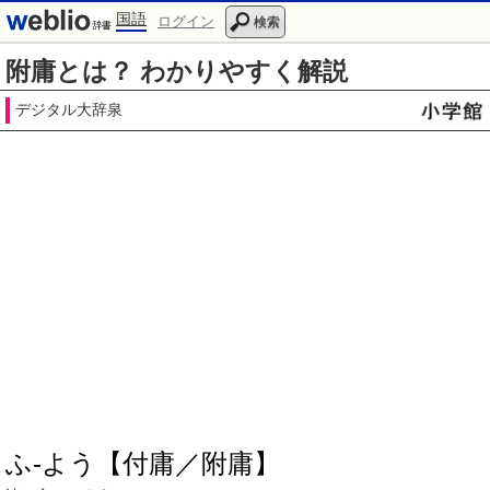
国語
ログイン
検索
附庸とは？ わかりやすく解説
デジタル大辞泉
ふ‐よう【付庸／附庸】