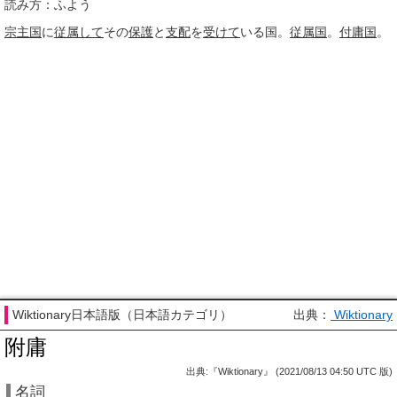
読み方：ふよう
宗主国
に
従属して
その
保護
と
支配
を
受けて
いる国。
従属国
。
付庸国
。
Wiktionary日本語版（日本語カテゴリ）
出典：
Wiktionary
附庸
出典:『Wiktionary』 (2021/08/13 04:50 UTC 版)
名詞