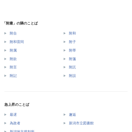
「附庸」の隣のことば
附合
附和
附和雷同
附子
附属
附帯
附款
附箋
附言
附託
附記
附設
急上昇のことば
最遅
邂逅
為政者
新潟市立図書館
新潟地方裁判所