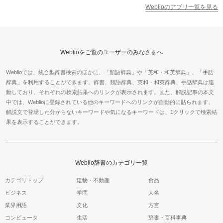
Weblioのアプリ一覧を見る
Weblioをご覧のユーザーのみなさまへ
Weblioでは、統合型辞書検索のほかに、「類語辞典」や「英和・和英辞典」、「手話
辞典」を利用することができます。辞書、類語辞典、英和・和英辞典、手話辞典は連
動しており、それぞれの検索結果へのリンクが表示されます。また、解説記事の本文
中では、Weblioに登録されている他のキーワードへのリンクが自動的に貼られます。
解説文で登場した分からないキーワードや気になるキーワードは、1クリックで検索結
果を表示することができます。
Weblio辞書のカテゴリ一覧
カテゴリトップ
建物・不動産
食品
ビジネス
学問
人名
業界用語
文化
方言
コンピュータ
生活
辞書・百科事典