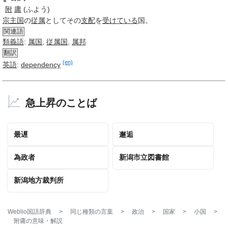
附
庸
(ふよう)
宗主国
の
従属
としてその
支配
を
受けている
国。
関連語
類義語
:
属国
,
従属国
,
属邦
翻訳
(en)
英語
:
dependency
急上昇のことば
最遅
邂逅
為政者
新潟市立図書館
新潟地方裁判所
Weblio国語辞典
>
同じ種類の言葉
>
政治
>
国家
>
小国
>
附庸
の意味・解説