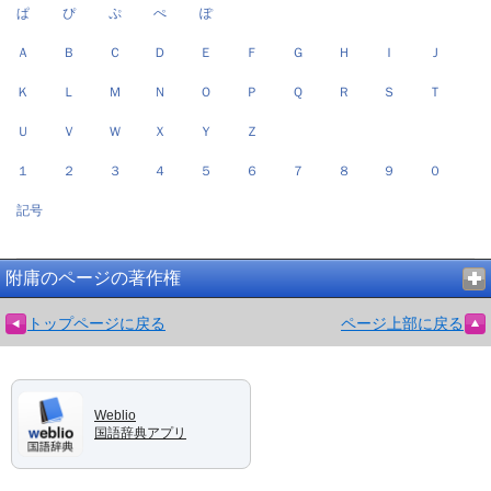
ぱ
ぴ
ぷ
ぺ
ぽ
Ａ
Ｂ
Ｃ
Ｄ
Ｅ
Ｆ
Ｇ
Ｈ
Ｉ
Ｊ
Ｋ
Ｌ
Ｍ
Ｎ
Ｏ
Ｐ
Ｑ
Ｒ
Ｓ
Ｔ
Ｕ
Ｖ
Ｗ
Ｘ
Ｙ
Ｚ
１
２
３
４
５
６
７
８
９
０
記号
附庸のページの著作権
トップページに戻る
ページ上部に戻る
Weblio
国語辞典アプリ