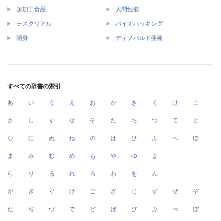
超加工食品
人間性能
テスクリアル
バイオハッキング
頭身
ディノバルド亜種
すべての辞書の索引
あ
い
う
え
お
か
き
く
け
こ
さ
し
す
せ
そ
た
ち
つ
て
と
な
に
ぬ
ね
の
は
ひ
ふ
へ
ほ
ま
み
む
め
も
や
ゆ
よ
ら
り
る
れ
ろ
わ
を
ん
が
ぎ
ぐ
げ
ご
ざ
じ
ず
ぜ
ぞ
だ
ぢ
づ
で
ど
ば
び
ぶ
べ
ぼ