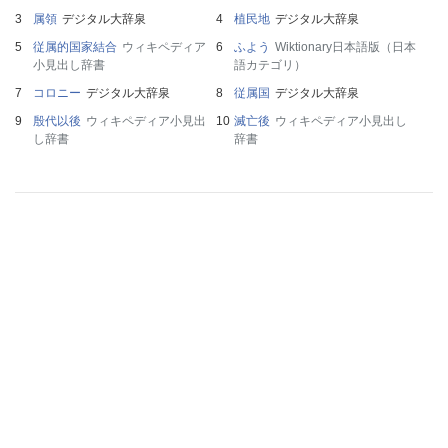
属領
デジタル大辞泉
植民地
デジタル大辞泉
従属的国家結合
ウィキペディア
ふよう
Wiktionary日本語版（日本
小見出し辞書
語カテゴリ）
コロニー
デジタル大辞泉
従属国
デジタル大辞泉
殷代以後
ウィキペディア小見出
滅亡後
ウィキペディア小見出し
し辞書
辞書