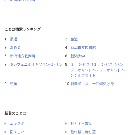
ことば検索ランキング
最遅
邂逅
為政者
新潟市立図書館
新潟地方裁判所
新潟大学
５β‐フェニルオキソラン‐２‐オン
３，５‐ビス［３，５‐ビス（ベン
ジルオキシ）ベンジルオキシ］ベ
ンジルブロミド
黙祷
新島式コロニー回転受け身
新着のことば
エキスポ
月とすっぽん
図々しい
割れ鍋に綴じ蓋