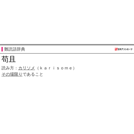
難読語辞典
苟且
読み方：
カリソメ
（ｋａｒｉｓｏｍｅ）
その場限り
であること