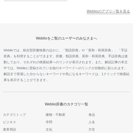
Weblioのアプリ一覧を見る
Weblioをご覧のユーザーのみなさまへ
Weblioでは、統合型辞書検索のほかに、「類語辞典」や「英和・和英辞典」、「手話
辞典」を利用することができます。辞書、類語辞典、英和・和英辞典、手話辞典は連
動しており、それぞれの検索結果へのリンクが表示されます。また、解説記事の本文
中では、Weblioに登録されている他のキーワードへのリンクが自動的に貼られます。
解説文で登場した分からないキーワードや気になるキーワードは、1クリックで検索結
果を表示することができます。
Weblio辞書のカテゴリ一覧
カテゴリトップ
建物・不動産
食品
ビジネス
学問
人名
業界用語
文化
方言