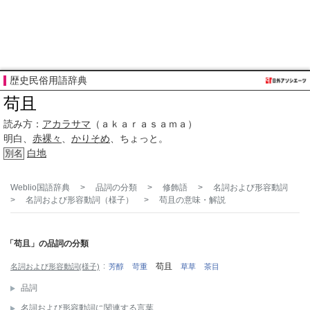
歴史民俗用語辞典
苟且
読み方：
アカラサマ
（ａｋａｒａｓａｍａ）
明白、
赤裸々
、
かりそめ
、ちょっと。
白地
別名
Weblio国語辞典
>
品詞の分類
>
修飾語
>
名詞および形容動詞
>
名詞および形容動詞（様子）
>
苟且
の意味・解説
「苟且」の品詞の分類
苟且
名詞および形容動詞(様子)
芳醇
苛重
草草
茶目
品詞
名詞および形容動詞に関連する言葉