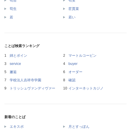
苟合
苟安
苟生
苣賈菜
若
若い
ことば検索ランキング
姉とボイン
マートルコービン
service
buyer
邂逅
オーダー
学校法人吉祥寺学園
確認
トリッシュヴァンディヴァー
インターネットカジノ
新着のことば
エキスポ
月とすっぽん