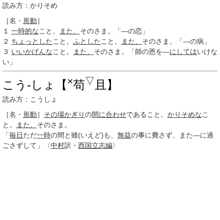
読み方：かりそめ
［名・
形動
］
１
一時的な
こと。
また、
そのさま。「―の恋」
２
ちょっとした
こと。
ふとした
こと。
また、
そのさま。「―の病」
３
いいかげんな
こと。
また、
そのさま。「師の恩を―
にしては
いけな
い」
×
▽
こう‐しょ【
苟
且】
読み方：こうしょ
［名・
形動
］
その場かぎり
の
間に合わせ
であること。
かりそめな
こ
と。
また、
そのさま。
「
毎日
ただ
一時
の間と雖(いえど)も、
無益
の事に費さず、また―に過
ごさずして」〈
中村
訳・
西国立志編
〉