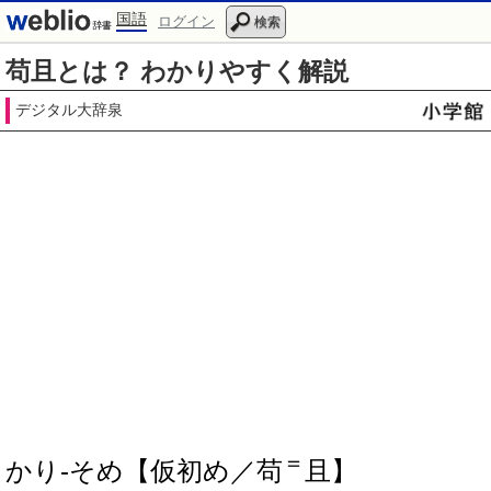
国語
ログイン
検索
苟且とは？ わかりやすく解説
デジタル大辞泉
＝
かり‐そめ【仮初め／苟
且】