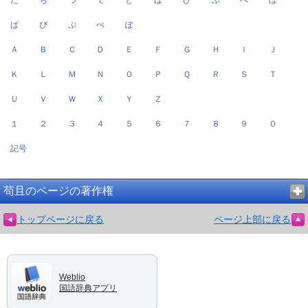
ぱ
ぴ
ぷ
ぺ
ぽ
Ａ
Ｂ
Ｃ
Ｄ
Ｅ
Ｆ
Ｇ
Ｈ
Ｉ
Ｊ
Ｋ
Ｌ
Ｍ
Ｎ
Ｏ
Ｐ
Ｑ
Ｒ
Ｓ
Ｔ
Ｕ
Ｖ
Ｗ
Ｘ
Ｙ
Ｚ
１
２
３
４
５
６
７
８
９
０
記号
苟且のページの著作権
トップページに戻る
ページ上部に戻る
Weblio
国語辞典アプリ