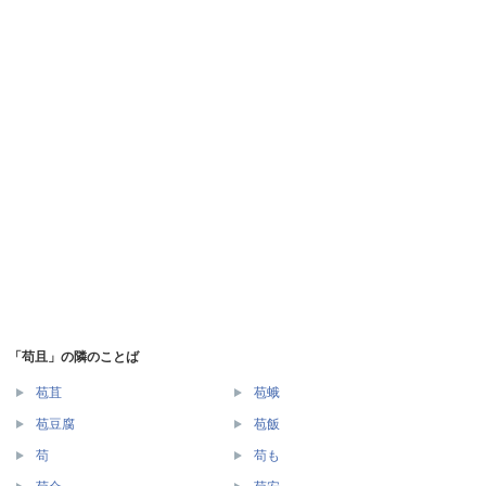
「苟且」の隣のことば
苞苴
苞蛾
苞豆腐
苞飯
苟
苟も