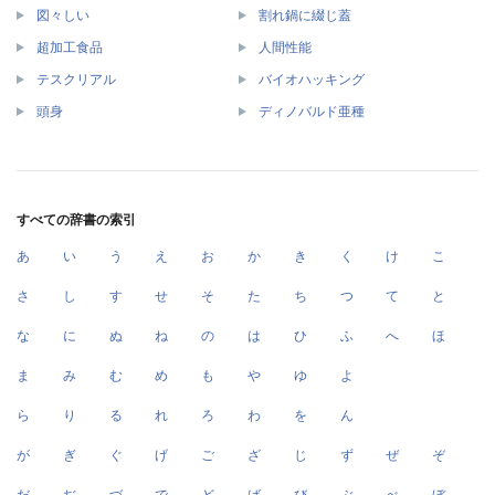
図々しい
割れ鍋に綴じ蓋
超加工食品
人間性能
テスクリアル
バイオハッキング
頭身
ディノバルド亜種
すべての辞書の索引
あ
い
う
え
お
か
き
く
け
こ
さ
し
す
せ
そ
た
ち
つ
て
と
な
に
ぬ
ね
の
は
ひ
ふ
へ
ほ
ま
み
む
め
も
や
ゆ
よ
ら
り
る
れ
ろ
わ
を
ん
が
ぎ
ぐ
げ
ご
ざ
じ
ず
ぜ
ぞ
だ
ぢ
づ
で
ど
ば
び
ぶ
べ
ぼ