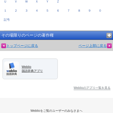
Ｕ
Ｖ
Ｗ
Ｘ
Ｙ
Ｚ
１
２
３
４
５
６
７
８
９
０
記号
その場限りのページの著作権
トップページに戻る
ページ上部に戻る
Weblio
国語辞典アプリ
Weblioのアプリ一覧を見る
Weblioをご覧のユーザーのみなさまへ