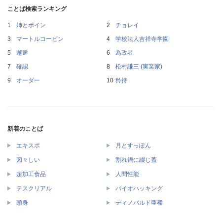
ことば検索ランキング
姉とボイン
チョレイ
マートルコービン
学校法人吉祥寺学園
邂逅
為政者
確認
松村謙三 (実業家)
オーダー
矜持
新着のことば
エキスポ
月とすっぽん
図々しい
割れ鍋に綴じ蓋
超加工食品
人間性能
テスクリアル
バイオハッキング
頭身
ディノバルド亜種