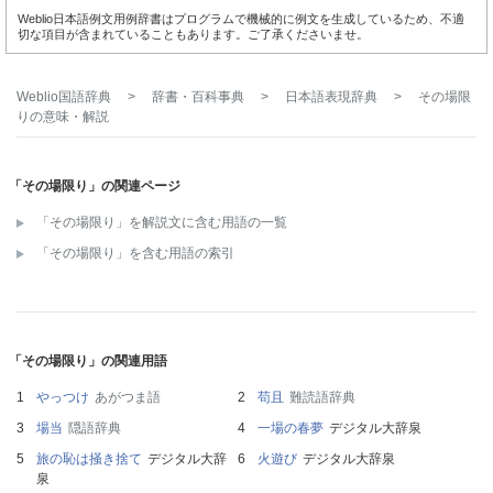
Weblio日本語例文用例辞書はプログラムで機械的に例文を生成しているため、不適
切な項目が含まれていることもあります。ご了承くださいませ。
Weblio国語辞典
>
辞書・百科事典
>
日本語表現辞典
>
その場限
り
の意味・解説
「その場限り」の関連ページ
「その場限り」を解説文に含む用語の一覧
「その場限り」を含む用語の索引
「その場限り」の関連用語
やっつけ
あがつま語
苟且
難読語辞典
場当
隠語辞典
一場の春夢
デジタル大辞泉
旅の恥は掻き捨て
デジタル大辞
火遊び
デジタル大辞泉
泉