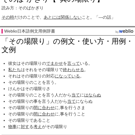
読み方：そのばかぎり
その時
だけのことで、
あとには
関係しない
こと。「―の話」
Weblio日本語例文用例辞書
「その場限り」の例文・使い方・用例・
文例
彼女はその場限りの
でまかせ
を
言って
いる。
私たち
はそれをその場限りで
終わらせる
。
それはその場限りの対応
になっている
。
その場限りのことを言う。
けんかはその場限りさ
その場限りのことを言う人だから
当て
に
はならぬ
その場限りの事を言う人だから
当て
にならぬ
その場限りの
間に合わせ
に,事を行うさま
その場限りの
間に合わせ
に,事を行うこと
その場限りであること
物事
に
対す
る
考え
がその場限り