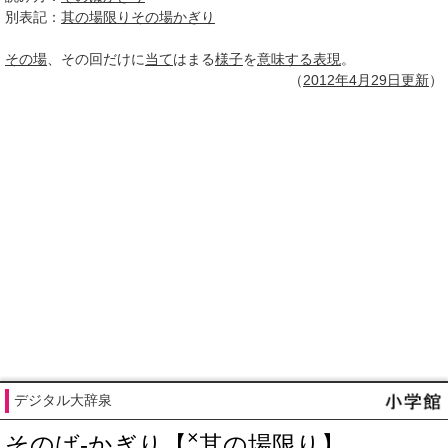
別表記：
其の場限りその場かぎり
その場
、その回だけに
当て
はまる
様子
を
意味する
表現
。
（
2012年4月
29日
更新
）
デジタル大辞泉
×
そのば‐かぎり【
其の場限り】