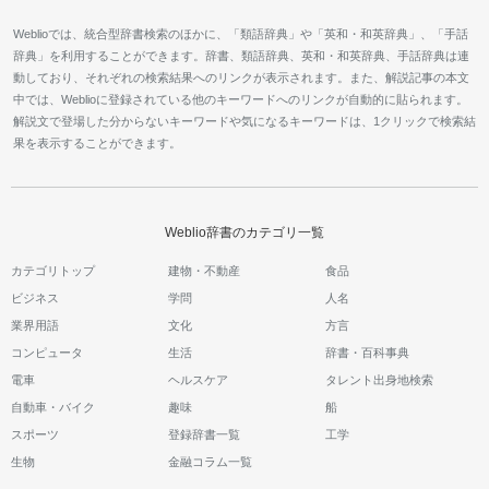
Weblioでは、統合型辞書検索のほかに、「類語辞典」や「英和・和英辞典」、「手話
辞典」を利用することができます。辞書、類語辞典、英和・和英辞典、手話辞典は連
動しており、それぞれの検索結果へのリンクが表示されます。また、解説記事の本文
中では、Weblioに登録されている他のキーワードへのリンクが自動的に貼られます。
解説文で登場した分からないキーワードや気になるキーワードは、1クリックで検索結
果を表示することができます。
Weblio辞書のカテゴリ一覧
カテゴリトップ
建物・不動産
食品
ビジネス
学問
人名
業界用語
文化
方言
コンピュータ
生活
辞書・百科事典
電車
ヘルスケア
タレント出身地検索
自動車・バイク
趣味
船
スポーツ
登録辞書一覧
工学
生物
金融コラム一覧