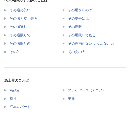
「その場限り」の隣のことば
その場の勢い
その場をしのぐ
その場を立ち去る
その場合には
その場逃れ
その場限
その場限りで
その場限りである
その場限りの
その声消えないよ feat. Sunya
その外
その女の人
急上昇のことば
為政者
スレイヤーズ_(アニメ)
堅持
実践
河本ロバート