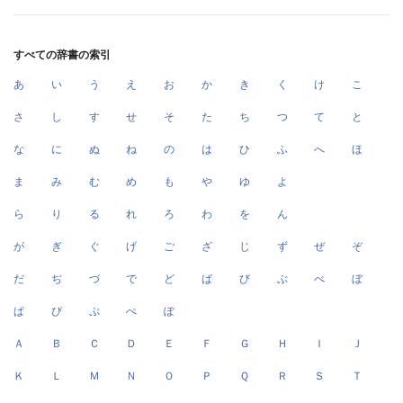
すべての辞書の索引
あ
い
う
え
お
か
き
く
け
こ
さ
し
す
せ
そ
た
ち
つ
て
と
な
に
ぬ
ね
の
は
ひ
ふ
へ
ほ
ま
み
む
め
も
や
ゆ
よ
ら
り
る
れ
ろ
わ
を
ん
が
ぎ
ぐ
げ
ご
ざ
じ
ず
ぜ
ぞ
だ
ぢ
づ
で
ど
ば
び
ぶ
べ
ぼ
ぱ
ぴ
ぷ
ぺ
ぽ
Ａ
Ｂ
Ｃ
Ｄ
Ｅ
Ｆ
Ｇ
Ｈ
Ｉ
Ｊ
Ｋ
Ｌ
Ｍ
Ｎ
Ｏ
Ｐ
Ｑ
Ｒ
Ｓ
Ｔ