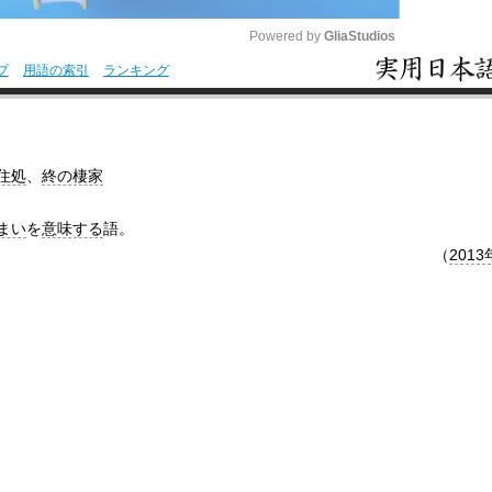
Powered by 
GliaStudios
プ
用語の索引
ランキング
M
u
t
住処
、
終の棲家
e
まい
を
意味する
語。
（
2013