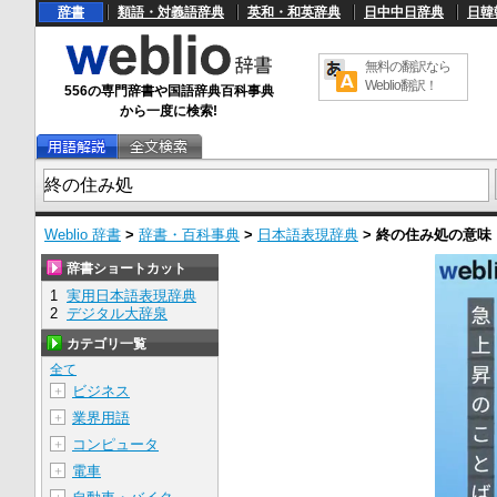
辞書
類語・対義語辞典
英和・和英辞典
日中中日辞典
日韓
無料の翻訳なら
Weblio翻訳！
556の専門辞書や国語辞典百科事典
から一度に検索!
Weblio 辞書
>
辞書・百科事典
>
日本語表現辞典
>
終の住み処
の意味
辞書ショートカット
1
実用日本語表現辞典
2
デジタル大辞泉
カテゴリ一覧
全て
ビジネス
＋
業界用語
＋
コンピュータ
＋
電車
＋