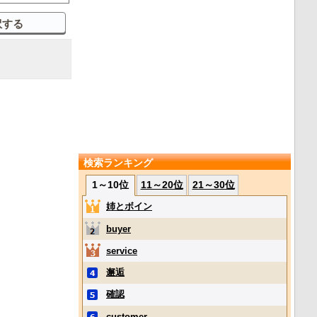
検索ランキング
1～10位
11～20位
21～30位
姉とボイン
buyer
service
邂逅
確認
customer