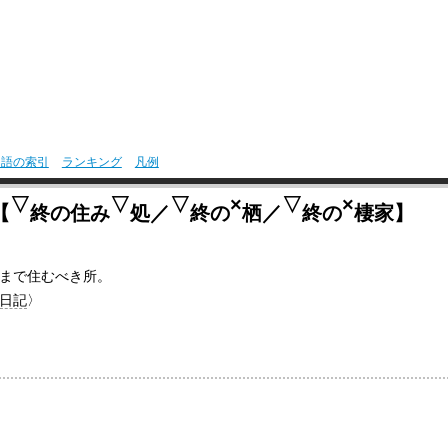
用語の索引
ランキング
凡例
▽
▽
▽
×
▽
×
【
終の住み
処／
終の
栖／
終の
棲家】
まで住むべき所。
日記
〉