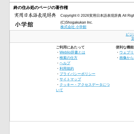
終の住み処のページの著作権
Copyright © 2026実用日本語表現辞典 All Right
(C)Shogakukan Inc.
株式会社 小学館
ビジ
ご利用にあたって
便利な機能
・
Weblio辞書とは
・
ウェブリ
・
検索の仕方
・
画像から
・
ヘルプ
・
利用規約
・
プライバシーポリシー
・
サイトマップ
・
クッキー・アクセスデータにつ
いて