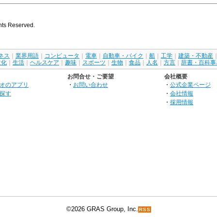
s Reserved.
ネス
｜
業界用語
｜
コンピュータ
｜
電車
｜
自動車・バイク
｜
船
｜
工学
｜
建築・不動産
文化
｜
生活
｜
ヘルスケア
｜
趣味
｜
スポーツ
｜
生物
｜
食品
｜
人名
｜
方言
｜
辞書・百科事
お問合せ・ご要望
会社概要
オのアプリ
・
お問い合わせ
・
公式企業ページ
探す
・
会社情報
・
採用情報
©2026 GRAS Group, Inc.
RSS