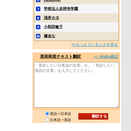
学校法人吉祥寺学園
浅井カヨ
小和田敏子
健全な
>>もっとランキングを見る
英和和英テキスト翻訳
>> Weblio翻訳
英語⇒日本語
日本語⇒英語