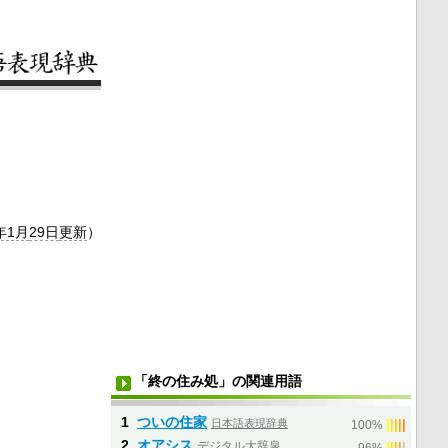
年1月
29日
更新
）
「終の住み処」の関連用語
1
ついの住家
日本語表現辞典
|
|
|
|
|
100%
2
オアシス
デジタル大辞泉
|
|
|
|
|