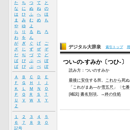
た
ち
つ
て
と
な
に
ぬ
ね
の
は
ひ
ふ
へ
ほ
ま
み
む
め
も
や
ゆ
よ
ら
り
る
れ
ろ
わ
を
ん
が
ぎ
ぐ
げ
ご
デジタル大辞泉
索引トップ
ざ
じ
ず
ぜ
ぞ
だ
ぢ
づ
で
ど
ば
び
ぶ
べ
ぼ
つい‐の‐すみか〔つひ‐〕
ぱ
ぴ
ぷ
ぺ
ぽ
読み方：ついのすみか
Ａ
Ｂ
Ｃ
Ｄ
Ｅ
最後に
安住
する所。
これから
死ぬ
Ｆ
Ｇ
Ｈ
Ｉ
Ｊ
「これがまあ―か
雪
五尺
」〈
七番
Ｋ
Ｌ
Ｍ
Ｎ
Ｏ
[補説]
書名
別項
。→
終の住処
Ｐ
Ｑ
Ｒ
Ｓ
Ｔ
Ｕ
Ｖ
Ｗ
Ｘ
Ｙ
Ｚ
１
２
３
４
５
６
７
８
９
０
記号