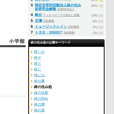
96%
3
特定非営利活動法人終の住み
|
|
|
|
|
34%
処研究会解散
全国NPO法人
4
略伝
ウィキペディア小見出し辞書
|
|
|
|
|
14%
5
石濤
百科事典
|
|
|
|
|
8%
6
ミュージックレイン
百科事典
|
|
|
|
|
6%
7
トヨタ・2000GT
百科事典
|
|
|
|
|
2%
終の住み処のお隣キーワード
終しか
終ぞ
終ど
終に
終には
終の事
終の住み処
終の住処
終の別れ
終の煙
終の道