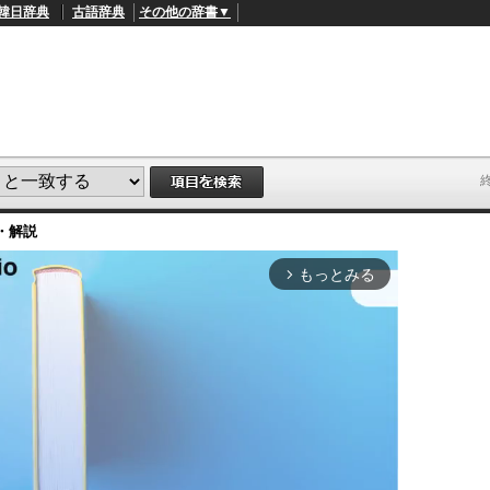
韓日辞典
古語辞典
その他の辞書▼
・解説
もっとみる
arrow_forward_ios