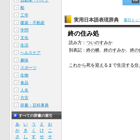
自動車・バイク
＋
船
＋
工学
＋
実用日本語表現辞典
索引トッ
建築・不動産
＋
学問
＋
終の住み処
文化
＋
読み方：
ついのすみか
生活
＋
別表記：
終の栖
、
終のすみか
、
終の
ヘルスケア
＋
趣味
＋
これから
死を
迎え
るまで
生活する
住
スポーツ
＋
生物
＋
食品
＋
人名
＋
方言
＋
辞書・百科事典
＋
すべての辞書の索引
あ
い
う
え
お
か
き
く
け
こ
さ
し
す
せ
そ