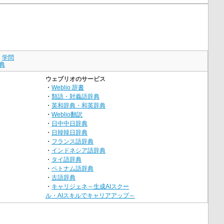
｜
学問
典
ウェブリオのサービス
・
Weblio 辞書
・
類語・対義語辞典
・
英和辞典・和英辞典
・
Weblio翻訳
・
日中中日辞典
・
日韓韓日辞典
・
フランス語辞典
・
インドネシア語辞典
・
タイ語辞典
・
ベトナム語辞典
・
古語辞典
・
キャリジェネ～生成AIスクー
ル・AIスキルでキャリアアップ～