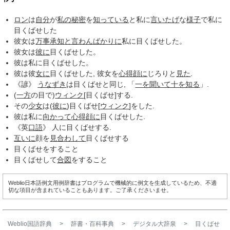
ロン
は
自分
が
私の秘密
を
知っている
と私に
言いたげ
な
様子
で私に
目くばせした
彼女は
万事
承知
と言わんばかりに
私に目くばせした。
彼女は
彼に
目くばせした。
彼は私に目くばせした。
彼は彼
女に
目くばせした, 彼女を
心得顔に
じろりと
見た
.
《諺》
うなずき
は目くばせと同じ, 「
一を聞いて十を知る
」.
(
一方
の目で)
ウィンク
[目くばせ]する.
その
少女
は(
彼に
)目くばせ[
ウィンク
]をした.
彼は私に
向かって
心得顔に
目くばせした.
《英
口語
》 人に目くばせする.
互いに
顔を
見合わして
目くばせする
目くばせをすること
目くばせして
合図
をすること
Weblio日本語例文用例辞書はプログラムで機械的に例文を生成しているため、不適
切な項目が含まれていることもあります。ご了承くださいませ。
Weblio国語辞典
>
辞書・百科事典
>
デジタル大辞泉
>
目くばせ