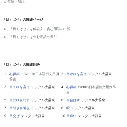
の意味・解説
「目くばせ」の関連ページ
「目くばせ」を解説文に含む用語の一覧
「目くばせ」を含む用語の索引
「目くばせ」の関連用語
心得顔に
Weblio日本語例文用例
目が物を言う
デジタル大辞泉
辞書
目で物を言う
デジタル大辞泉
心得顔
Weblio日本語例文用例辞
書
目に物言わす
デジタル大辞泉
目合はす
デジタル大辞泉
目引き鼻引き
デジタル大辞泉
瞬
デジタル大辞泉
目交ぜ
デジタル大辞泉
目遣い
デジタル大辞泉