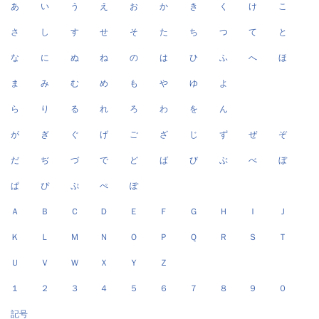
あ
い
う
え
お
か
き
く
け
こ
さ
し
す
せ
そ
た
ち
つ
て
と
な
に
ぬ
ね
の
は
ひ
ふ
へ
ほ
ま
み
む
め
も
や
ゆ
よ
ら
り
る
れ
ろ
わ
を
ん
が
ぎ
ぐ
げ
ご
ざ
じ
ず
ぜ
ぞ
だ
ぢ
づ
で
ど
ば
び
ぶ
べ
ぼ
ぱ
ぴ
ぷ
ぺ
ぽ
Ａ
Ｂ
Ｃ
Ｄ
Ｅ
Ｆ
Ｇ
Ｈ
Ｉ
Ｊ
Ｋ
Ｌ
Ｍ
Ｎ
Ｏ
Ｐ
Ｑ
Ｒ
Ｓ
Ｔ
Ｕ
Ｖ
Ｗ
Ｘ
Ｙ
Ｚ
１
２
３
４
５
６
７
８
９
０
記号