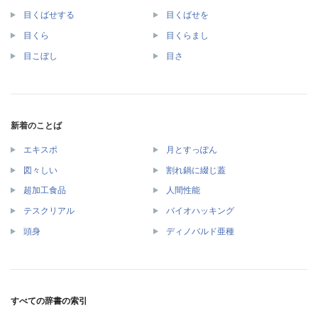
目くばせする
目くばせを
目くら
目くらまし
目こぼし
目さ
新着のことば
エキスポ
月とすっぽん
図々しい
割れ鍋に綴じ蓋
超加工食品
人間性能
テスクリアル
バイオハッキング
頭身
ディノバルド亜種
すべての辞書の索引