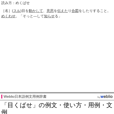
読み方：めくばせ
［名］
(
スル
)
目を
動かして
、
意思
を
伝えた
り
合図
をしたりすること。
めくわせ
。「そっと―して
知らせ
る」
Weblio日本語例文用例辞書
「目くばせ」の例文・使い方・用例・文
例