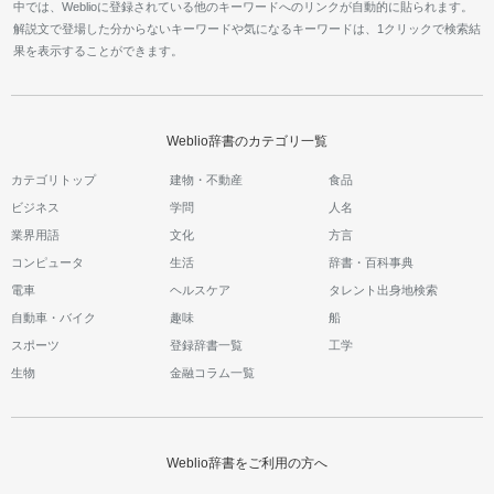
中では、Weblioに登録されている他のキーワードへのリンクが自動的に貼られます。
解説文で登場した分からないキーワードや気になるキーワードは、1クリックで検索結
果を表示することができます。
Weblio辞書のカテゴリ一覧
カテゴリトップ
建物・不動産
食品
ビジネス
学問
人名
業界用語
文化
方言
コンピュータ
生活
辞書・百科事典
電車
ヘルスケア
タレント出身地検索
自動車・バイク
趣味
船
スポーツ
登録辞書一覧
工学
生物
金融コラム一覧
Weblio辞書をご利用の方へ