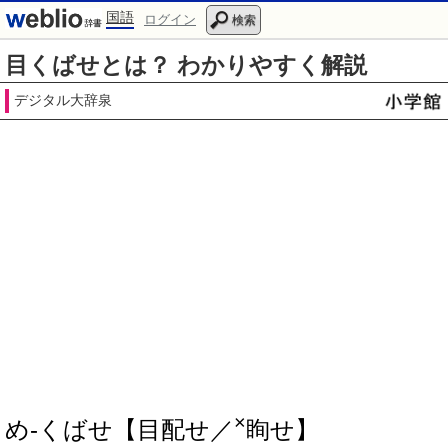
国語
ログイン
検索
目くばせとは？ わかりやすく解説
デジタル大辞泉
×
め‐くばせ【目配せ／
眴せ】