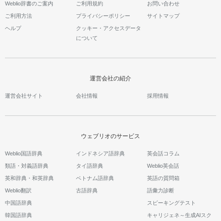
Weblio辞書のご案内
ご利用規約
お問い合わせ
ご利用方法
プライバシーポリシー
サイトマップ
ヘルプ
クッキー・アクセスデータ
について
運営会社の紹介
運営会社サイト
会社情報
採用情報
ウェブリオのサービス
Weblio国語辞典
インドネシア語辞典
英会話コラム
類語・対義語辞典
タイ語辞典
Weblio英会話
英和辞典・和英辞典
ベトナム語辞典
英語の質問箱
Weblio翻訳
古語辞典
語彙力診断
中国語辞典
スピーキングテスト
韓国語辞典
キャリジェネ～生成AIスク