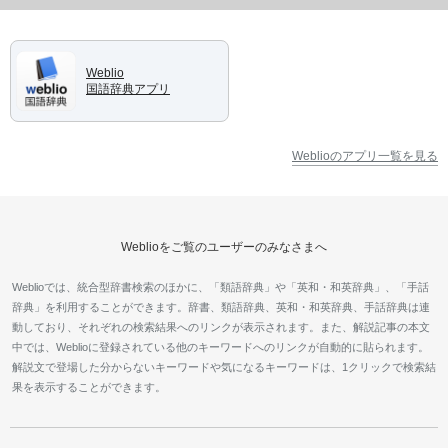
Weblio
国語辞典アプリ
Weblioのアプリ一覧を見る
Weblioをご覧のユーザーのみなさまへ
Weblioでは、統合型辞書検索のほかに、「類語辞典」や「英和・和英辞典」、「手話
辞典」を利用することができます。辞書、類語辞典、英和・和英辞典、手話辞典は連
動しており、それぞれの検索結果へのリンクが表示されます。また、解説記事の本文
中では、Weblioに登録されている他のキーワードへのリンクが自動的に貼られます。
解説文で登場した分からないキーワードや気になるキーワードは、1クリックで検索結
果を表示することができます。