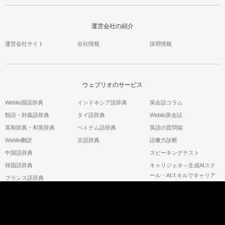
運営会社の紹介
運営会社サイト
会社情報
採用情報
ウェブリオのサービス
Weblio国語辞典
インドネシア語辞典
英会話コラム
類語・対義語辞典
タイ語辞典
Weblio英会話
英和辞典・和英辞典
ベトナム語辞典
英語の質問箱
Weblio翻訳
古語辞典
語彙力診断
中国語辞典
スピーキングテスト
韓国語辞典
キャリジェネ～生成AIスク
ール・AIスキルでキャリア
フランス語辞典
アップ～
©2026 GRAS Group, Inc.