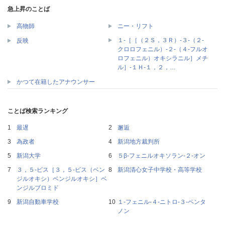
急上昇のことば
高物師
ニー・リフト
１‐［［（２Ｓ，３Ｒ）‐３‐（２‐
反映
クロロフェニル）‐２‐（４‐フルオ
ロフェニル）オキシラニル］メチ
ル］‐１Ｈ‐１，２，…
かつて在籍したアナウンサー
ことば検索ランキング
最遅
邂逅
為政者
新潟地方裁判所
新潟大学
５β‐フェニルオキソラン‐２‐オン
３，５‐ビス［３，５‐ビス（ベン
新潟清心女子中学校・高等学校
ジルオキシ）ベンジルオキシ］ベ
ンジルブロミド
新潟自動車学校
１‐フェニル‐４‐ニトロ‐３‐ペンタ
ノン