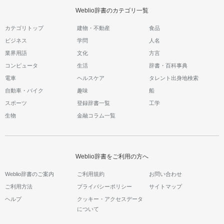
Weblio辞書のカテゴリ一覧
カテゴリトップ
建物・不動産
食品
ビジネス
学問
人名
業界用語
文化
方言
コンピュータ
生活
辞書・百科事典
電車
ヘルスケア
タレント出身地検索
自動車・バイク
趣味
船
スポーツ
登録辞書一覧
工学
生物
金融コラム一覧
Weblio辞書をご利用の方へ
Weblio辞書のご案内
ご利用規約
お問い合わせ
ご利用方法
プライバシーポリシー
サイトマップ
ヘルプ
クッキー・アクセスデータ
について