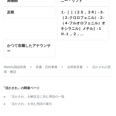
高物師
ニー・リフト
反映
１‐［［（２Ｓ，３Ｒ）‐３‐
（２‐クロロフェニル）‐２‐
（４‐フルオロフェニル）オ
キシラニル］メチル］‐１
Ｈ‐１，２，…
かつて在籍したアナウンサ
ー
Weblio国語辞典
>
辞書・百科事典
>
活用形辞書
>
活かされ
の意
味・解説
「活かされ」の関連ページ
「活かされ」を解説文に含む用語の一覧
「活かされ」を含む用語の索引