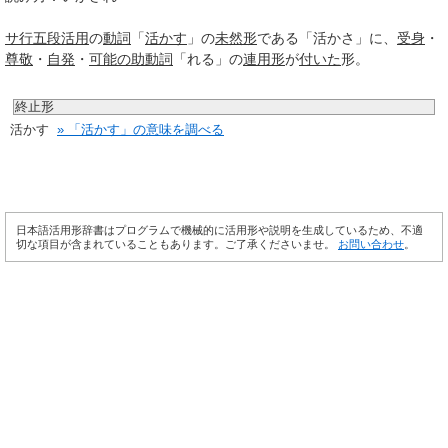
サ行
五段活用
の
動詞
「
活かす
」の
未然形
である「活かさ」に、
受身
・
尊敬
・
自発
・
可能の助動詞
「れる」の
連用形
が
付いた
形。
終止形
活かす
» 「活かす」の意味を調べる
日本語活用形辞書はプログラムで機械的に活用形や説明を生成しているため、不適
切な項目が含まれていることもあります。ご了承くださいませ。
お問い合わせ
。