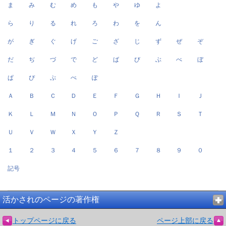
ま
み
む
め
も
や
ゆ
よ
ら
り
る
れ
ろ
わ
を
ん
が
ぎ
ぐ
げ
ご
ざ
じ
ず
ぜ
ぞ
だ
ぢ
づ
で
ど
ば
び
ぶ
べ
ぼ
ぱ
ぴ
ぷ
ぺ
ぽ
Ａ
Ｂ
Ｃ
Ｄ
Ｅ
Ｆ
Ｇ
Ｈ
Ｉ
Ｊ
Ｋ
Ｌ
Ｍ
Ｎ
Ｏ
Ｐ
Ｑ
Ｒ
Ｓ
Ｔ
Ｕ
Ｖ
Ｗ
Ｘ
Ｙ
Ｚ
１
２
３
４
５
６
７
８
９
０
記号
活かされのページの著作権
トップページに戻る
ページ上部に戻る