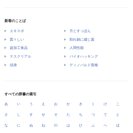
新着のことば
エキスポ
月とすっぽん
図々しい
割れ鍋に綴じ蓋
超加工食品
人間性能
テスクリアル
バイオハッキング
頭身
ディノバルド亜種
すべての辞書の索引
あ
い
う
え
お
か
き
く
け
こ
さ
し
す
せ
そ
た
ち
つ
て
と
な
に
ぬ
ね
の
は
ひ
ふ
へ
ほ