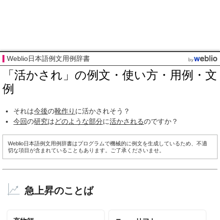
Weblio日本語例文用例辞書
「活かされ」の例文・使い方・用例・文
例
それは
今後
の
靴作り
に活かされそう？
今回
の
研究
は
どのような
部分
に
活かされる
のですか？
Weblio日本語例文用例辞書はプログラムで機械的に例文を生成しているため、不適
切な項目が含まれていることもあります。ご了承くださいませ。
急上昇のことば