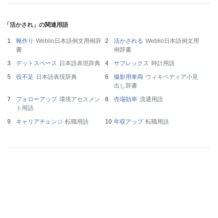
「活かされ」の関連用語
靴作り
Weblio日本語例文用例辞
活かされる
Weblio日本語例文用
書
例辞書
デットスペース
日本語表現辞典
サフレックス
時計用語
役不足
日本語表現辞典
撮影用車両
ウィキペディア小見
出し辞書
フォローアップ
環境アセスメン
売場効率
流通用語
ト用語
キャリアチェンジ
転職用語
年収アップ
転職用語