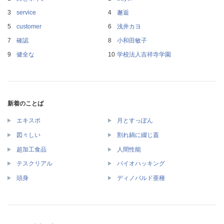
service
邂逅
customer
浅井カヨ
確認
小和田敏子
健全な
学校法人吉祥寺学園
新着のことば
エキスポ
月とすっぽん
図々しい
割れ鍋に綴じ蓋
超加工食品
人間性能
テスクリアル
バイオハッキング
頭身
ディノバルド亜種