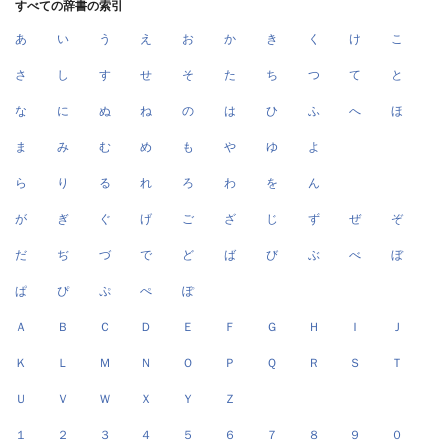
すべての辞書の索引
あ
い
う
え
お
か
き
く
け
こ
さ
し
す
せ
そ
た
ち
つ
て
と
な
に
ぬ
ね
の
は
ひ
ふ
へ
ほ
ま
み
む
め
も
や
ゆ
よ
ら
り
る
れ
ろ
わ
を
ん
が
ぎ
ぐ
げ
ご
ざ
じ
ず
ぜ
ぞ
だ
ぢ
づ
で
ど
ば
び
ぶ
べ
ぼ
ぱ
ぴ
ぷ
ぺ
ぽ
Ａ
Ｂ
Ｃ
Ｄ
Ｅ
Ｆ
Ｇ
Ｈ
Ｉ
Ｊ
Ｋ
Ｌ
Ｍ
Ｎ
Ｏ
Ｐ
Ｑ
Ｒ
Ｓ
Ｔ
Ｕ
Ｖ
Ｗ
Ｘ
Ｙ
Ｚ
１
２
３
４
５
６
７
８
９
０