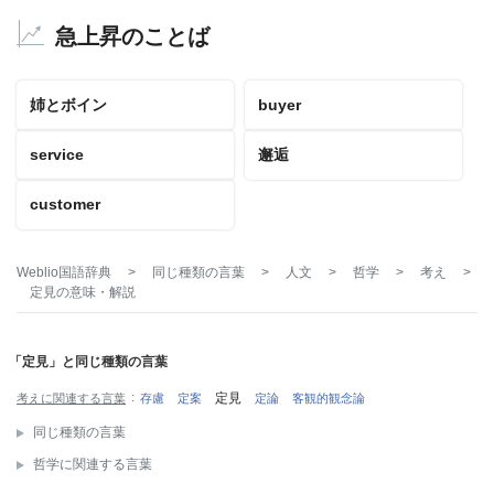
急上昇のことば
姉とボイン
buyer
service
邂逅
customer
Weblio国語辞典
>
同じ種類の言葉
>
人文
>
哲学
>
考え
>
定見
の意味・解説
「定見」と同じ種類の言葉
定見
考えに関連する言葉
存慮
定案
定論
客観的観念論
同じ種類の言葉
哲学に関連する言葉