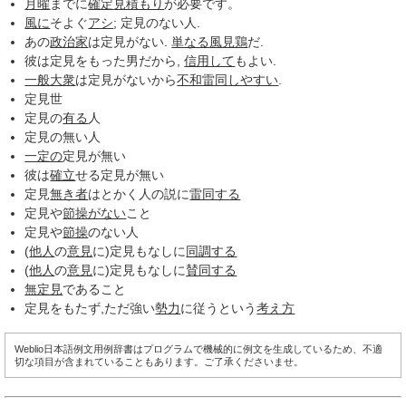
月曜
までに
確定
見積もり
が必要です。
風に
そよぐ
アシ
; 定見のない人.
あの
政治家
は定見がない.
単なる
風見鶏
だ.
彼は定見をもった男だから,
信用して
もよい.
一般大衆
は定見がないから
不和雷同
しやすい
.
定見世
定見の
有る
人
定見の無い人
一定の
定見が無い
彼は
確立
せる定見が無い
定見
無き者
はとかく人の説に
雷同する
定見や
節操がない
こと
定見や
節操
のない人
(
他人
の
意見
に)定見もなしに
同調する
(
他人
の
意見
に)定見もなしに
賛同する
無定見
であること
定見をもたず,ただ強い
勢力
に従うという
考え方
Weblio日本語例文用例辞書はプログラムで機械的に例文を生成しているため、不適
切な項目が含まれていることもあります。ご了承くださいませ。