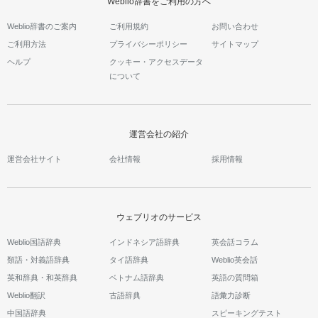
Weblio辞書をご利用の方へ
Weblio辞書のご案内
ご利用規約
お問い合わせ
ご利用方法
プライバシーポリシー
サイトマップ
ヘルプ
クッキー・アクセスデータ
について
運営会社の紹介
運営会社サイト
会社情報
採用情報
ウェブリオのサービス
Weblio国語辞典
インドネシア語辞典
英会話コラム
類語・対義語辞典
タイ語辞典
Weblio英会話
英和辞典・和英辞典
ベトナム語辞典
英語の質問箱
Weblio翻訳
古語辞典
語彙力診断
中国語辞典
スピーキングテスト