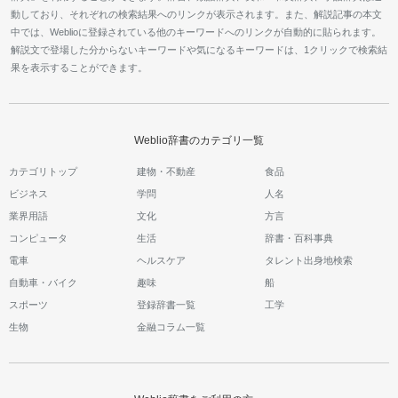
動しており、それぞれの検索結果へのリンクが表示されます。また、解説記事の本文
中では、Weblioに登録されている他のキーワードへのリンクが自動的に貼られます。
解説文で登場した分からないキーワードや気になるキーワードは、1クリックで検索結
果を表示することができます。
Weblio辞書のカテゴリ一覧
カテゴリトップ
建物・不動産
食品
ビジネス
学問
人名
業界用語
文化
方言
コンピュータ
生活
辞書・百科事典
電車
ヘルスケア
タレント出身地検索
自動車・バイク
趣味
船
スポーツ
登録辞書一覧
工学
生物
金融コラム一覧