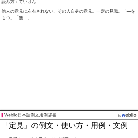
読み方：ていけん
他人
の
意見
に
左右されない
、
その人
自身
の
意見
。
一定の
見識
。「―を
もつ」「無―」
Weblio日本語例文用例辞書
「定見」の例文・使い方・用例・文例