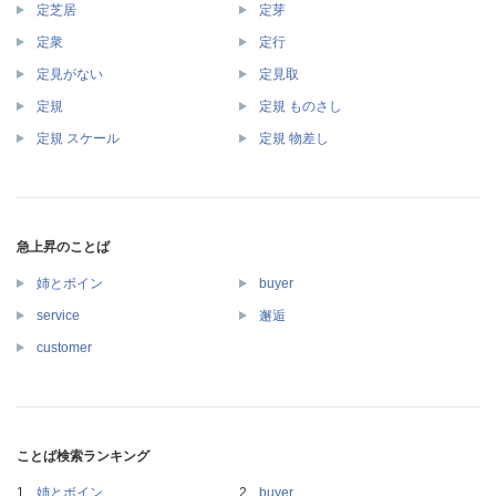
定芝居
定芽
定衆
定行
定見がない
定見取
定規
定規 ものさし
定規 スケール
定規 物差し
急上昇のことば
姉とボイン
buyer
service
邂逅
customer
ことば検索ランキング
姉とボイン
buyer