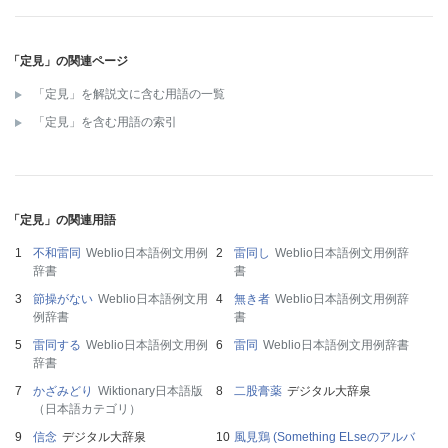
「定見」の関連ページ
「定見」を解説文に含む用語の一覧
「定見」を含む用語の索引
「定見」の関連用語
不和雷同
Weblio日本語例文用例
雷同し
Weblio日本語例文用例辞
辞書
書
節操がない
Weblio日本語例文用
無き者
Weblio日本語例文用例辞
例辞書
書
雷同する
Weblio日本語例文用例
雷同
Weblio日本語例文用例辞書
辞書
かざみどり
Wiktionary日本語版
二股膏薬
デジタル大辞泉
（日本語カテゴリ）
信念
デジタル大辞泉
風見鶏 (Something ELseのアルバ