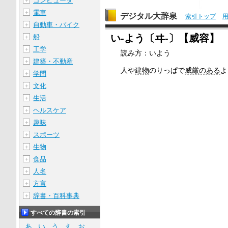
コンピュータ
＋
電車
＋
デジタル大辞泉
索引トップ
自動車・バイク
＋
い‐よう〔ヰ‐〕【威容】
船
＋
工学
＋
読み方：いよう
建築・不動産
＋
人や
建物
のりっぱで
威厳のある
よ
学問
＋
文化
＋
生活
＋
ヘルスケア
＋
趣味
＋
スポーツ
＋
生物
＋
食品
＋
人名
＋
方言
＋
辞書・百科事典
＋
すべての辞書の索引
あ
い
う
え
お