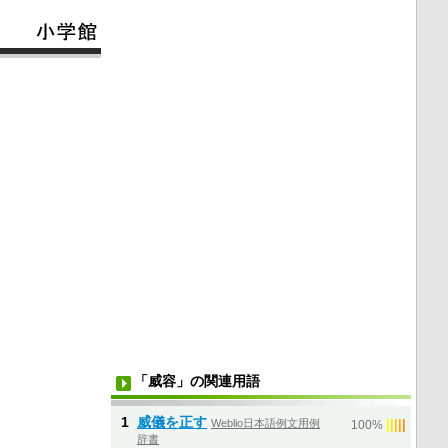
「威容」の関連用語
1
威儀を正す
Weblio日本語例文用例
|
|
|
|
|
100%
辞書