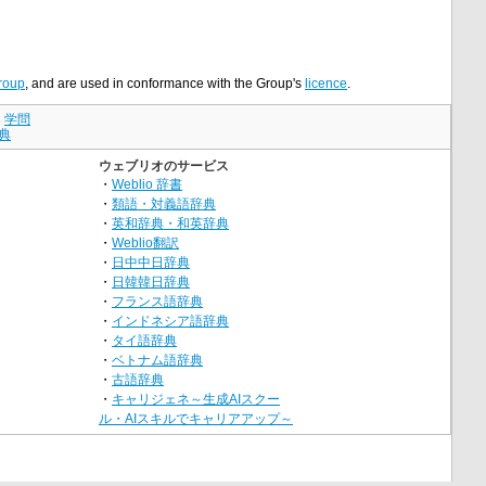
roup
, and are used in conformance with the Group's
licence
.
｜
学問
典
ウェブリオのサービス
・
Weblio 辞書
・
類語・対義語辞典
・
英和辞典・和英辞典
・
Weblio翻訳
・
日中中日辞典
・
日韓韓日辞典
・
フランス語辞典
・
インドネシア語辞典
・
タイ語辞典
・
ベトナム語辞典
・
古語辞典
・
キャリジェネ～生成AIスクー
ル・AIスキルでキャリアアップ～