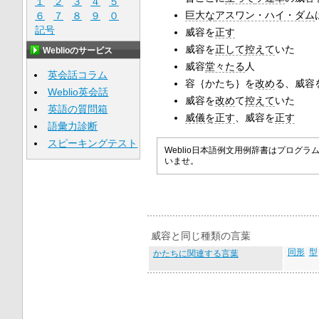
１
２
３
４
５
巨大な
アスワン・ハイ・ダム
６
７
８
９
０
記号
威容を
正す
威容を
正して
控えて
いた
Weblioのサービス
威容
堂々たる
人
英会話コラム
容｛かたち｝を
改め
る、威容
Weblio英会話
威容を
改め
て
控えて
いた
英語の質問箱
威儀を正す
、威容を
正す
語彙力診断
スピーキングテスト
Weblio日本語例文用例辞書はプロ
いませ。
威容と同じ種類の言葉
同形
型
かたちに関連する言葉