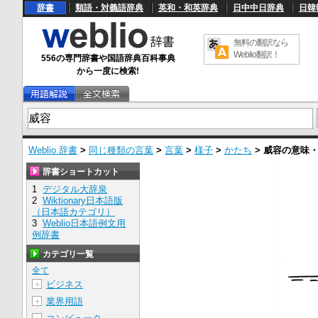
辞書
類語・対義語辞典
英和・和英辞典
日中中日辞典
日韓
無料の翻訳なら
Weblio翻訳！
556の専門辞書や国語辞典百科事典
から一度に検索!
Weblio 辞書
>
同じ種類の言葉
>
言葉
>
様子
>
かたち
>
威容
の意味
辞書ショートカット
1
デジタル大辞泉
2
Wiktionary日本語版
（日本語カテゴリ）
3
Weblio日本語例文用
例辞書
カテゴリ一覧
全て
ビジネス
＋
業界用語
＋