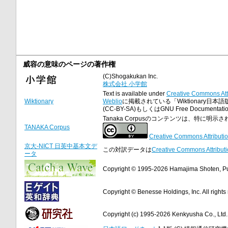
威容の意味のページの著作権
(C)Shogakukan Inc.
株式会社 小学館
Text is available under
Creative Commons Att
Wiktionary
Weblio
に掲載されている「Wiktionary日本語
(CC-BY-SA)もしくはGNU Free Docume
Tanaka Corpusのコンテンツは、特に
TANAKA Corpus
Creative Commons Attributio
京大-NICT 日英中基本文デ
この対訳データは
Creative Commons Attributi
ータ
Copyright © 1995-2026 Hamajima Shoten, Publ
Copyright © Benesse Holdings, Inc. All rights
Copyright (c) 1995-2026 Kenkyusha Co., Ltd. A