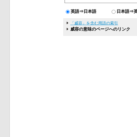
英語⇒日本語
日本語⇒
「威容」を含む用語の索引
威容の意味のページへのリンク