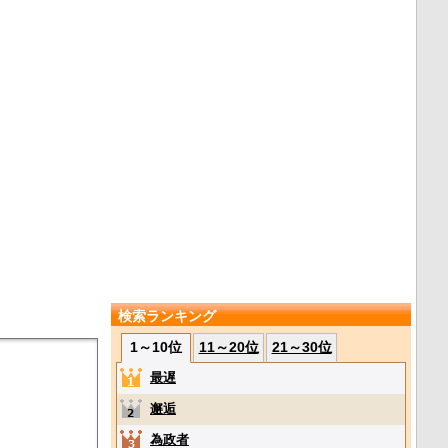
検索ランキング
1～10位
11～20位
21～30位
最遅
邂逅
為政者