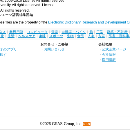
, 2009-2010
License
All rights reserved.
rsity. All rights reserved.
License
All rights reserved.
シエーツ辞書編集部編
ese files are the property of the
Electronic Dictionary Research and Development G
ネス
｜
業界用語
｜
コンピュータ
｜
電車
｜
自動車・バイク
｜
船
｜
工学
｜
建築・不動産
文化
｜
生活
｜
ヘルスケア
｜
趣味
｜
スポーツ
｜
生物
｜
食品
｜
人名
｜
方言
｜
辞書・百科事
お問合せ・ご要望
会社概要
オのアプリ
・
お問い合わせ
・
公式企業ページ
探す
・
会社情報
・
採用情報
©2026 GRAS Group, Inc.
RSS