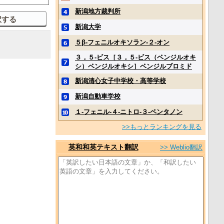
新潟地方裁判所
新潟大学
５β‐フェニルオキソラン‐２‐オン
３，５‐ビス［３，５‐ビス（ベンジルオキ
シ）ベンジルオキシ］ベンジルブロミド
新潟清心女子中学校・高等学校
新潟自動車学校
１‐フェニル‐４‐ニトロ‐３‐ペンタノン
>>もっとランキングを見る
英和和英テキスト翻訳
>> Weblio翻訳