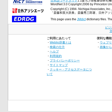
日本語ワードネット
1.1版 (C) 情報通信研究機構
WordNet 3.0 Copyright 2006 by Princeton Unive
Copyright (C) 1994- Nichigai Associates, Inc., 
「斎藤和英大辞典」斎藤秀三郎著、日外アソ
This page uses the
JMdict
dictionary files. Th
ビジ
ご利用にあたって
便利な機能
・
Weblio辞書とは
・
ウェブリ
・
検索の仕方
・
画像から
・
ヘルプ
・
利用規約
・
プライバシーポリシー
・
サイトマップ
・
クッキー・アクセスデータにつ
いて