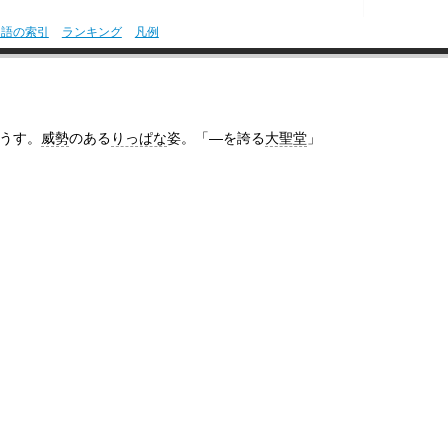
用語の索引
ランキング
凡例
うす。
威勢
のある
りっぱな
姿。「―を誇る
大聖堂
」