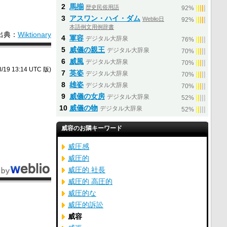
2
馬揃
歴史民俗用語
|
|
|
|
|
92%
3
アスワン・ハイ・ダム
Weblio日
|
|
|
|
|
92%
本語例文用例辞書
出典：
Wiktionary
4
軍容
デジタル大辞泉
|
|
|
|
|
76%
5
威儀の親王
デジタル大辞泉
|
|
|
|
|
70%
6
威風
デジタル大辞泉
|
|
|
|
|
70%
/19 13:14 UTC 版)
7
英姿
デジタル大辞泉
|
|
|
|
|
70%
8
雄姿
デジタル大辞泉
|
|
|
|
|
70%
9
威儀の女房
デジタル大辞泉
|
|
|
|
|
52%
10
威儀の物
デジタル大辞泉
|
|
|
|
|
52%
威容のお隣キーワード
威圧感
威圧的
威圧的 社長
威圧的 高圧的
威圧的な
威圧的訴訟
威容