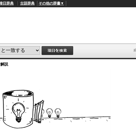
韓日辞典
古語辞典
その他の辞書▼
・解説