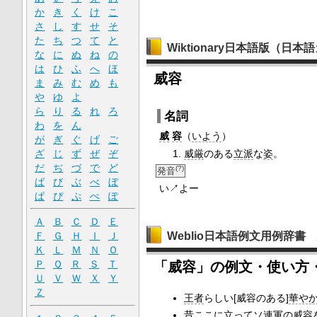
か
き
く
け
こ
さ
し
す
せ
そ
た
ち
つ
て
と
Wiktionary日本語版（日
な
に
ぬ
ね
の
は
ひ
ふ
へ
ほ
威容
ま
み
む
め
も
や
ゆ
よ
ら
り
る
れ
ろ
名詞
わ
を
ん
威
容
（
いよう
）
が
ぎ
ぐ
げ
ご
威厳
のある
立派
な
姿
。
ざ
じ
ず
ぜ
ぞ
だ
ぢ
づ
で
ど
(?)
発音
ば
び
ぶ
べ
ぼ
い↗よー
ぱ
ぴ
ぷ
ぺ
ぽ
Ａ
Ｂ
Ｃ
Ｄ
Ｅ
Weblio日本語例文用例辞書
Ｆ
Ｇ
Ｈ
Ｉ
Ｊ
Ｋ
Ｌ
Ｍ
Ｎ
Ｏ
Ｐ
Ｑ
Ｒ
Ｓ
Ｔ
「威容」の例文・使い方
Ｕ
Ｖ
Ｗ
Ｘ
Ｙ
Ｚ
王者
らしい[威容のある]
華や
昔ここに
立って
ソ連軍
の威容