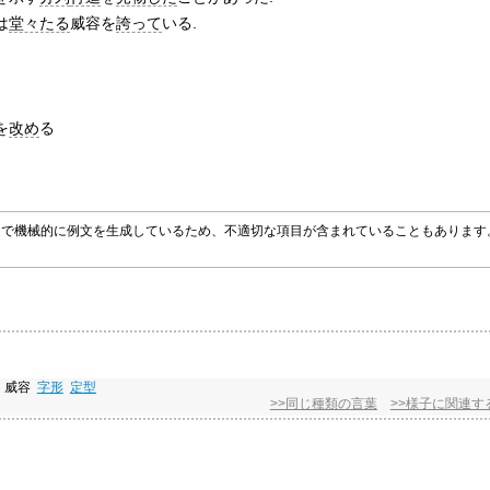
は
堂々たる
威容を
誇って
いる.
を
改め
る
グラムで機械的に例文を生成しているため、不適切な項目が含まれていることもありま
威容
字形
定型
>>同じ種類の言葉
>>様子に関連す