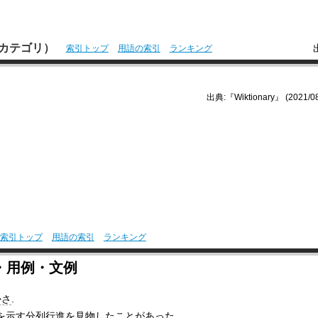
本語カテゴリ）
索引トップ
用語の索引
ランキング
出典:『Wiktionary』 (2021/08
索引トップ
用語の索引
ランキング
・用例・文例
かさ
.
を示す
分列
行進
を
見物した
ことがあった.