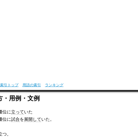
索引トップ
用語の索引
ランキング
方・用例・文例
優位に
立って
いた
優位に
試合
を
展開して
いた。
立つ。