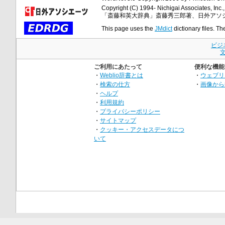
Copyright (C) 1994- Nichigai Associates, Inc., 
「斎藤和英大辞典」斎藤秀三郎著、日外アソ
This page uses the
JMdict
dictionary files. Th
ビジ
ご利用にあたって
便利な機能
・
Weblio辞書とは
・
ウェブリ
・
検索の仕方
・
画像から
・
ヘルプ
・
利用規約
・
プライバシーポリシー
・
サイトマップ
・
クッキー・アクセスデータにつ
いて