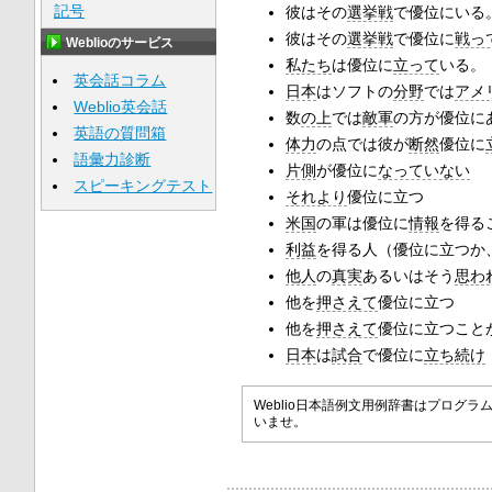
記号
彼はその
選挙戦
で優位にいる
彼はその
選挙戦
で優位に
戦っ
Weblioのサービス
私たち
は優位に
立って
いる。
英会話コラム
日本
はソフトの
分野
では
アメ
Weblio英会話
数
の上
では
敵軍
の方が優位に
英語の質問箱
体力
の点では彼が
断然
優位に
語彙力診断
片側
が優位に
なっていない
スピーキングテスト
それより
優位に立つ
米国
の軍は優位に
情報
を得る
利益
を得る人（優位に立つか
他人
の
真実
あるいはそう
思わ
他を
押さえて
優位に立つ
他を
押さえて
優位に立つこと
日本
は
試合
で優位に
立ち続け
Weblio日本語例文用例辞書はプロ
いませ。