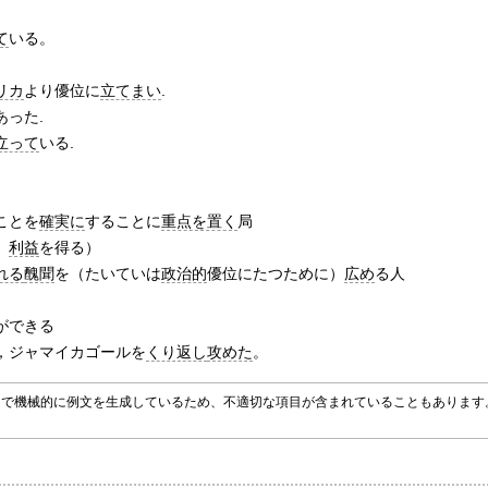
。
て
いる。
リカ
より優位に
立てまい
.
あった.
立って
いる.
ことを
確実に
することに
重点を置く
局
、
利益
を得る）
れる
醜聞
を（たいていは
政治的
優位にたつために）
広め
る人
ができる
，ジャマイカゴールを
くり返し
攻めた
。
グラムで機械的に例文を生成しているため、不適切な項目が含まれていることもありま