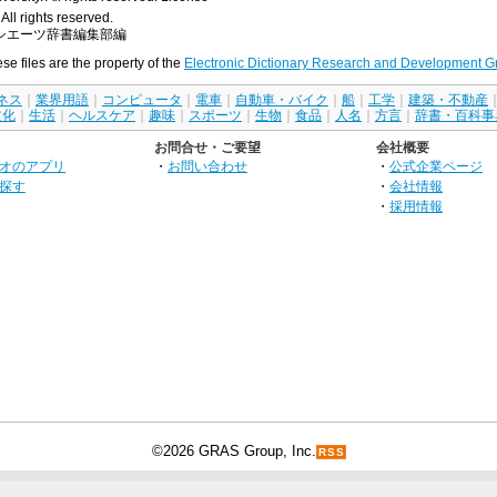
All rights reserved.
シエーツ辞書編集部編
ese files are the property of the
Electronic Dictionary Research and Development G
ネス
｜
業界用語
｜
コンピュータ
｜
電車
｜
自動車・バイク
｜
船
｜
工学
｜
建築・不動産
文化
｜
生活
｜
ヘルスケア
｜
趣味
｜
スポーツ
｜
生物
｜
食品
｜
人名
｜
方言
｜
辞書・百科事
お問合せ・ご要望
会社概要
オのアプリ
・
お問い合わせ
・
公式企業ページ
探す
・
会社情報
・
採用情報
©2026 GRAS Group, Inc.
RSS