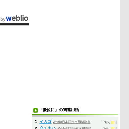
「優位に」の関連用語
1
イカゴ
Weblio日本語例文用例辞書
|
|
|
|
|
76%
2
立てまい
Weblio日本語例文用例辞
|
|
|
|
|