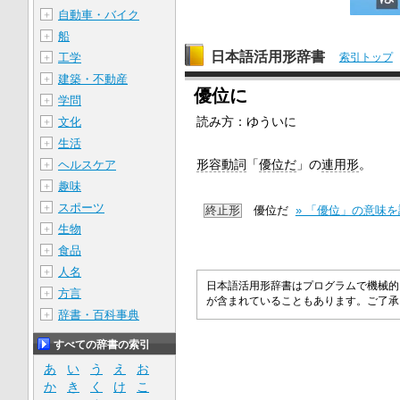
自動車・バイク
＋
船
＋
日本語活用形辞書
工学
索引トップ
＋
建築・不動産
＋
優位に
学問
＋
読み方：ゆういに
文化
＋
生活
＋
形容動詞
「
優位だ
」の
連用形
。
ヘルスケア
＋
趣味
＋
スポーツ
＋
終止形
優位だ
» 「優位」の意味
生物
＋
食品
＋
人名
＋
日本語活用形辞書はプログラムで機械的
方言
＋
が含まれていることもあります。ご了
辞書・百科事典
＋
すべての辞書の索引
あ
い
う
え
お
か
き
く
け
こ