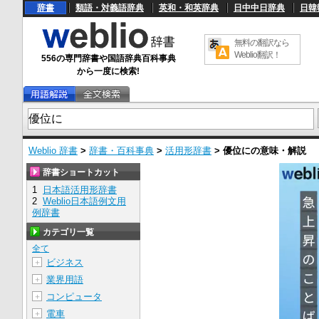
辞書
類語・対義語辞典
英和・和英辞典
日中中日辞典
日韓
無料の翻訳なら
Weblio翻訳！
556の専門辞書や国語辞典百科事典
から一度に検索!
Weblio 辞書
>
辞書・百科事典
>
活用形辞書
>
優位に
の意味・解説
辞書ショートカット
1
日本語活用形辞書
2
Weblio日本語例文用
例辞書
カテゴリ一覧
全て
ビジネス
＋
業界用語
＋
コンピュータ
＋
電車
＋