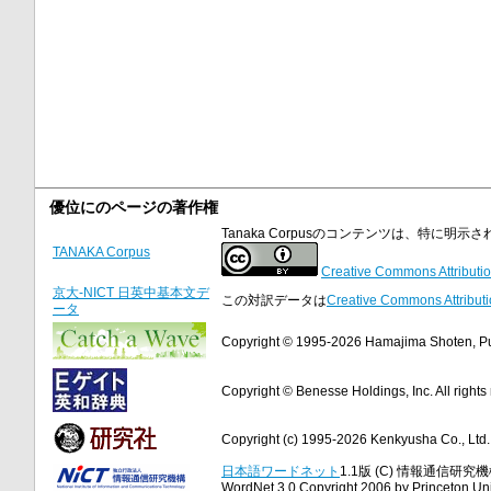
優位にのページの著作権
Tanaka Corpusのコンテンツは、特に
TANAKA Corpus
Creative Commons Attributio
京大-NICT 日英中基本文デ
この対訳データは
Creative Commons Attributi
ータ
Copyright © 1995-2026 Hamajima Shoten, Publ
Copyright © Benesse Holdings, Inc. All rights
Copyright (c) 1995-2026 Kenkyusha Co., Ltd. A
日本語ワードネット
1.1版 (C) 情報通信研究機構
WordNet 3.0 Copyright 2006 by Princeton Unive