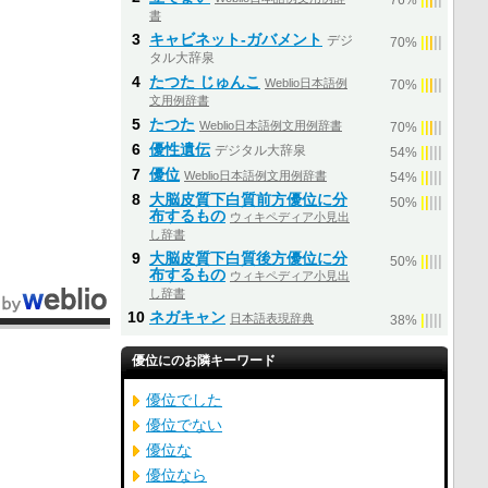
76%
書
3
キャビネット‐ガバメント
デジ
|
|
|
|
|
70%
タル大辞泉
4
たつた じゅんこ
Weblio日本語例
|
|
|
|
|
70%
文用例辞書
5
たつた
Weblio日本語例文用例辞書
|
|
|
|
|
70%
6
優性遺伝
デジタル大辞泉
|
|
|
|
|
54%
7
優位
Weblio日本語例文用例辞書
|
|
|
|
|
54%
8
大脳皮質下白質前方優位に分
|
|
|
|
|
50%
布するもの
ウィキペディア小見出
し辞書
9
大脳皮質下白質後方優位に分
|
|
|
|
|
50%
布するもの
ウィキペディア小見出
し辞書
10
ネガキャン
日本語表現辞典
|
|
|
|
|
38%
優位にのお隣キーワード
優位でした
優位でない
優位な
優位なら