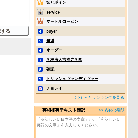
姉とボイン
service
マートルコービン
buyer
邂逅
オーダー
学校法人吉祥寺学園
確認
トリッシュヴァンディヴァー
チョレイ
>>もっとランキングを見る
英和和英テキスト翻訳
>> Weblio翻訳