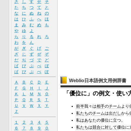
さ
し
す
せ
そ
た
ち
つ
て
と
な
に
ぬ
ね
の
は
ひ
ふ
へ
ほ
ま
み
む
め
も
や
ゆ
よ
ら
り
る
れ
ろ
わ
を
ん
が
ぎ
ぐ
げ
ご
ざ
じ
ず
ぜ
ぞ
だ
ぢ
づ
で
ど
ば
び
ぶ
べ
ぼ
ぱ
ぴ
ぷ
ぺ
ぽ
Weblio日本語例文用例辞書
Ａ
Ｂ
Ｃ
Ｄ
Ｅ
Ｆ
Ｇ
Ｈ
Ｉ
Ｊ
「優位に」の例文・使い
Ｋ
Ｌ
Ｍ
Ｎ
Ｏ
Ｐ
Ｑ
Ｒ
Ｓ
Ｔ
Ｕ
Ｖ
Ｗ
Ｘ
Ｙ
前半
我々は
相手
の
チーム
より
Ｚ
私たち
の
チーム
は
出だし
から
私はあなたの優位に立つ。
１
２
３
４
５
私たち
は
競合
に対して
優位に
６
７
８
９
０