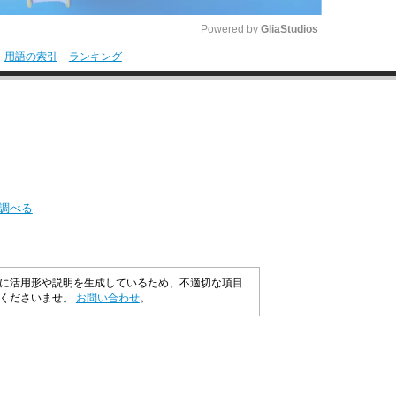
Powered by 
GliaStudios
用語の索引
ランキング
M
u
t
e
を調べる
に活用形や説明を生成しているため、不適切な項目
承くださいませ。
お問い合わせ
。