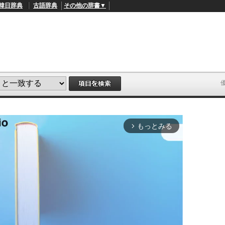
韓日辞典
古語辞典
その他の辞書▼
もっとみる
arrow_forward_ios