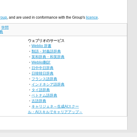
roup
, and are used in conformance with the Group's
licence
.
｜
学問
典
ウェブリオのサービス
・
Weblio 辞書
・
類語・対義語辞典
・
英和辞典・和英辞典
・
Weblio翻訳
・
日中中日辞典
・
日韓韓日辞典
・
フランス語辞典
・
インドネシア語辞典
・
タイ語辞典
・
ベトナム語辞典
・
古語辞典
・
キャリジェネ～生成AIスクー
ル・AIスキルでキャリアアップ～