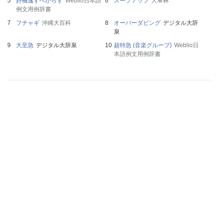
好機逸すべからず
Weblio日本語
スープアップ
大車林
例文用例辞書
フチャギ
沖縄大百科
オーバーダビング
デジタル大辞
泉
大至急
デジタル大辞泉
超特急 (音楽グループ)
Weblio日
本語例文用例辞書