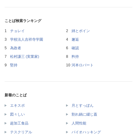
ことば検索ランキング
チョレイ
姉とボイン
学校法人吉祥寺学園
邂逅
為政者
確認
松村謙三 (実業家)
矜持
堅持
河本ロバート
新着のことば
エキスポ
月とすっぽん
図々しい
割れ鍋に綴じ蓋
超加工食品
人間性能
テスクリアル
バイオハッキング