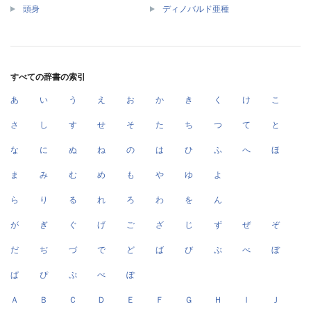
頭身
ディノバルド亜種
すべての辞書の索引
あ
い
う
え
お
か
き
く
け
こ
さ
し
す
せ
そ
た
ち
つ
て
と
な
に
ぬ
ね
の
は
ひ
ふ
へ
ほ
ま
み
む
め
も
や
ゆ
よ
ら
り
る
れ
ろ
わ
を
ん
が
ぎ
ぐ
げ
ご
ざ
じ
ず
ぜ
ぞ
だ
ぢ
づ
で
ど
ば
び
ぶ
べ
ぼ
ぱ
ぴ
ぷ
ぺ
ぽ
Ａ
Ｂ
Ｃ
Ｄ
Ｅ
Ｆ
Ｇ
Ｈ
Ｉ
Ｊ