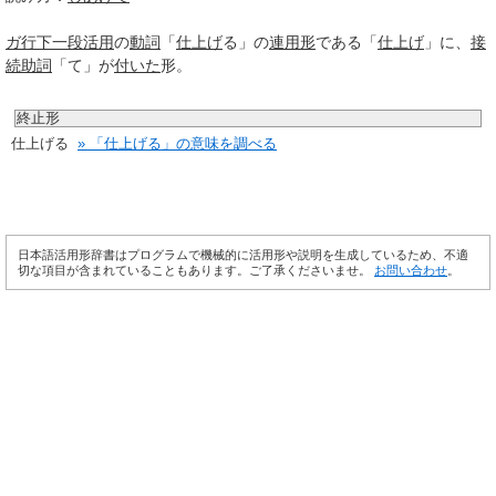
ガ行
下一段活用
の
動詞
「
仕上げ
る」の
連用形
である「
仕上げ
」に、
接
続助詞
「て」が
付いた
形。
終止形
仕上げる
» 「仕上げる」の意味を調べる
日本語活用形辞書はプログラムで機械的に活用形や説明を生成しているため、不適
切な項目が含まれていることもあります。ご了承くださいませ。
お問い合わせ
。