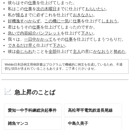
彼らはその
仕事
を仕上げてしまった。
私はこの
仕事
を
次の
木曜日
までに仕上げて
もらいたい
。
私が
帰る
までに必ずこれを仕上げて
おきなさい
。
好機逸すべからず
。
この機に
一気
に
仕事
を仕上げて
しまおう
。
君はもうその
仕事
を仕上げてしまったのですか。
急いで
内容紹介
パンフレット
を仕上げて
下さい
。
我々は、
一日中
かかって
もその
仕事
を仕上げてしまうつもりだ。
できるだけ
早く
仕上げて
下さい
。
彼は
命じられ
たことを
全部
仕上げて
主人
の意に
かなおう
と
努めた
.
Weblio日本語例文用例辞書はプログラムで機械的に例文を生成しているため、不適
切な項目が含まれていることもあります。ご了承くださいませ。
急上昇のことば
愛知一中予科練総決起事件
高松琴平電気鉄道長尾線
雑魚マンコ
中島久美子