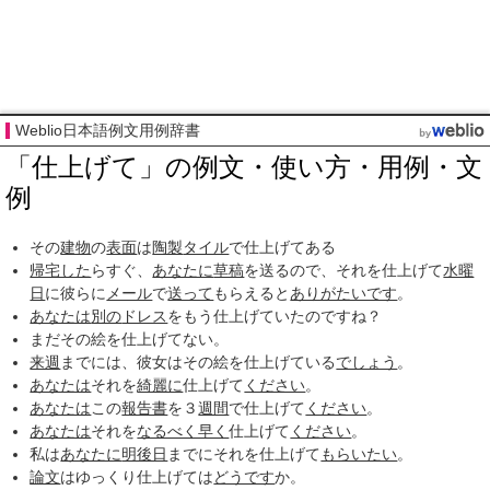
Weblio日本語例文用例辞書
「仕上げて」の例文・使い方・用例・文
例
その
建物
の
表面
は
陶製
タイル
で仕上げてある
帰宅した
らすぐ、
あなたに
草稿
を送るので、それを仕上げて
水曜
日
に彼らに
メール
で
送って
もらえると
ありがたいです
。
あなたは
別の
ドレス
をもう仕上げていたのですね？
まだその絵を仕上げてない。
来週
までには、彼女はその絵を仕上げている
でしょう
。
あなたは
それを
綺麗に
仕上げて
ください
。
あなたは
この
報告書
を３
週間
で仕上げて
ください
。
あなたは
それを
なるべく早く
仕上げて
ください
。
私は
あなたに
明後日
までにそれを仕上げて
もらいたい
。
論文
はゆっくり仕上げては
どうです
か。