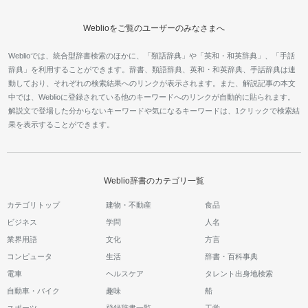
Weblioをご覧のユーザーのみなさまへ
Weblioでは、統合型辞書検索のほかに、「類語辞典」や「英和・和英辞典」、「手話
辞典」を利用することができます。辞書、類語辞典、英和・和英辞典、手話辞典は連
動しており、それぞれの検索結果へのリンクが表示されます。また、解説記事の本文
中では、Weblioに登録されている他のキーワードへのリンクが自動的に貼られます。
解説文で登場した分からないキーワードや気になるキーワードは、1クリックで検索結
果を表示することができます。
Weblio辞書のカテゴリ一覧
カテゴリトップ
建物・不動産
食品
ビジネス
学問
人名
業界用語
文化
方言
コンピュータ
生活
辞書・百科事典
電車
ヘルスケア
タレント出身地検索
自動車・バイク
趣味
船
スポーツ
登録辞書一覧
工学