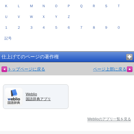
Ｋ
Ｌ
Ｍ
Ｎ
Ｏ
Ｐ
Ｑ
Ｒ
Ｓ
Ｔ
Ｕ
Ｖ
Ｗ
Ｘ
Ｙ
Ｚ
１
２
３
４
５
６
７
８
９
０
記号
仕上げてのページの著作権
トップページに戻る
ページ上部に戻る
Weblio
国語辞典アプリ
Weblioのアプリ一覧を見る