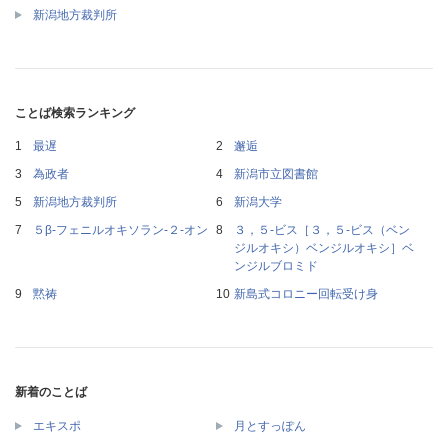
新潟地方裁判所
ことば検索ランキング
最遅
邂逅
為政者
新潟市立図書館
新潟地方裁判所
新潟大学
５β‐フェニルオキソラン‐２‐オン
３，５‐ビス［３，５‐ビス（ベン
ジルオキシ）ベンジルオキシ］ベ
ンジルブロミド
黙祷
新島式コロニー回転受け身
新着のことば
エキスポ
月とすっぽん