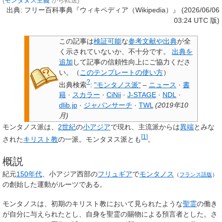
(
モンタヌス主義
から転送)
出典: フリー百科事典『ウィキペディア（Wikipedia）』 (2026/06/06
03:24 UTC 版)
この記事は
検証可能
な
参考文献や出典
が全
く示されていないか、不十分です。
出典を
追加
して記事の信頼性向上にご協力くださ
い。
（
このテンプレートの使い方
）
?
出典検索
:
"モンタノス派"
–
ニュース
·
書
籍
·
スカラー
·
CiNii
·
J-STAGE
·
NDL
·
dlib.jp
·
ジャパンサーチ
·
TWL
(
2019年10
月
)
モンタノス派
は、
2世紀
の
小アジア
で現れ、主流派からは
異端
とみな
[
1
]
された
キリスト教
の一派。
モンタヌス派
とも
。
概説
紀元
150年代
、小アジア西部の
フリュギア
で
モンタノス
（
フランス語版
）
の創始した運動がルーツである。
モンタノスは、初期のキリスト教において見られたような
聖霊
の働き
が自分に与えられたとし、自身を聖霊の賜物による預言者とした。さ