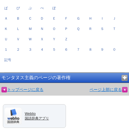
ぱ
ぴ
ぷ
ぺ
ぽ
Ａ
Ｂ
Ｃ
Ｄ
Ｅ
Ｆ
Ｇ
Ｈ
Ｉ
Ｊ
Ｋ
Ｌ
Ｍ
Ｎ
Ｏ
Ｐ
Ｑ
Ｒ
Ｓ
Ｔ
Ｕ
Ｖ
Ｗ
Ｘ
Ｙ
Ｚ
１
２
３
４
５
６
７
８
９
０
記号
モンタヌス主義のページの著作権
トップページに戻る
ページ上部に戻る
Weblio
国語辞典アプリ