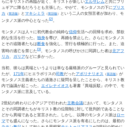
らにキリストの再臨が近く、キリストが新しい
エルサレム
と共にフリ
ュギアに降るだろうとも主張した。やがて、モンタノスの下に
プリス
カ
と
マキシミラ
という二人の女預言者が加わり、モ
（
英語版
）
（
英語版
）
[
2
]
ンタノス派の中心となった
。
モンタノスは人々に初代教会の純粋な
信仰
生活への回帰を求め、禁欲
的な生活を行った。
独身
を尊び、再婚を禁止した。さらにモンタノス
とその追随者たちは
断食
を強化し、苦行を積極的に行った。また、迫
[
3
]
害時の逃亡を禁じた
。モンタノスの呼びかけに同調した者は
北アフ
リカ
、
ガリア
などに多かった。
当初、彼らは異端というよりは単なる厳格派のグループと見られてい
たが、
171年
にヒエラポリスの
司教
だった
アポリナリオス
が
（
英語版
）
モンタノス主義者たちの過激さに疑問を呈したことから、キリスト教
内で論議が起こった。
エイレナイオス
も著書『異端反駁』の中で、モ
ンタノス派に言及している。
2世紀の終わりに小アジアで行われた
主教会議
において、モンタノス
とその同調者たちがキリスト教の位階制に対して批判的であることな
どから異端であると宣言された。しかし、以降のモンタノス派は
ロー
マ
でも盛んになった。さらにモンタノス派を有名にしたのは、最初の
ラテン教父
として知られる思想家
テルトゥリアヌス
が3世紀の初めに