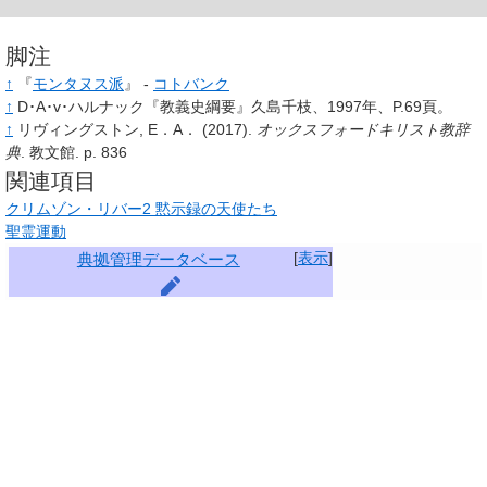
脚注
↑
『
モンタヌス派
』 -
コトバンク
↑
D･A･v･ハルナック『教義史綱要』久島千枝、1997年、P.69頁。
↑
リヴィングストン,
E．A．
(2017).
オックスフォードキリスト教辞
典
.
教文館.
p.
836
関連項目
クリムゾン・リバー2 黙示録の天使たち
聖霊運動
[
表示
]
典拠管理データベース