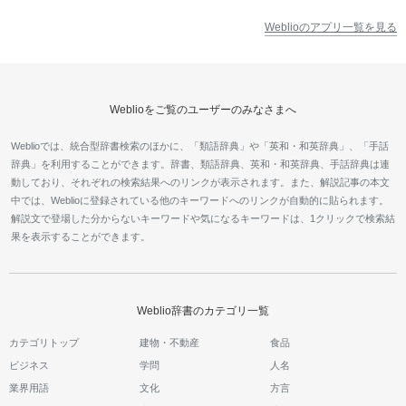
Weblioのアプリ一覧を見る
Weblioをご覧のユーザーのみなさまへ
Weblioでは、統合型辞書検索のほかに、「類語辞典」や「英和・和英辞典」、「手話
辞典」を利用することができます。辞書、類語辞典、英和・和英辞典、手話辞典は連
動しており、それぞれの検索結果へのリンクが表示されます。また、解説記事の本文
中では、Weblioに登録されている他のキーワードへのリンクが自動的に貼られます。
解説文で登場した分からないキーワードや気になるキーワードは、1クリックで検索結
果を表示することができます。
Weblio辞書のカテゴリ一覧
カテゴリトップ
建物・不動産
食品
ビジネス
学問
人名
業界用語
文化
方言