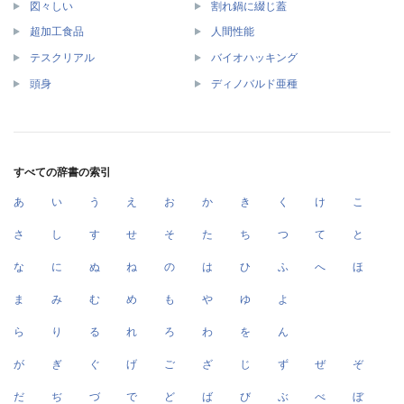
図々しい
割れ鍋に綴じ蓋
超加工食品
人間性能
テスクリアル
バイオハッキング
頭身
ディノバルド亜種
すべての辞書の索引
あ
い
う
え
お
か
き
く
け
こ
さ
し
す
せ
そ
た
ち
つ
て
と
な
に
ぬ
ね
の
は
ひ
ふ
へ
ほ
ま
み
む
め
も
や
ゆ
よ
ら
り
る
れ
ろ
わ
を
ん
が
ぎ
ぐ
げ
ご
ざ
じ
ず
ぜ
ぞ
だ
ぢ
づ
で
ど
ば
び
ぶ
べ
ぼ