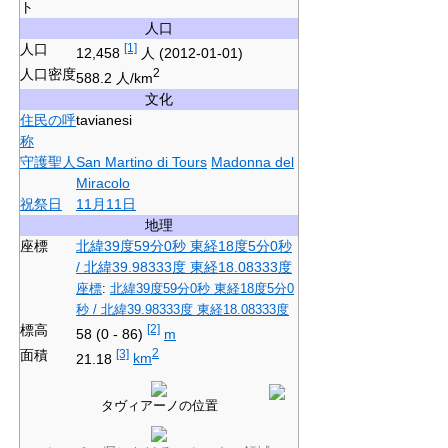
ト
人口
人口
[1]
12,458
人
(2012-01-01)
人口密度
2
588.2 人/km
文化
住民の呼
tavianesi
称
守護聖人
San Martino di Tours
Madonna del
Miracolo
祝祭日
11月11日
地理
座標
北緯39度59分0秒
東経18度5分0秒
/
北緯39.98333度
東経18.08333度
座標
:
北緯39度59分0秒
東経18度5分0
秒
/
北緯39.98333度
東経18.08333度
標高
[2]
58 (0 - 86)
m
面積
[3]
2
21.18
km
タヴィアーノの位置