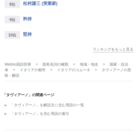
松村謙三 (実業家)
8位
矜持
9位
堅持
10位
ランキングをもっと見る
Weblio国語辞典
>
固有名詞の種類
>
地域・地名
>
国家・自治
体
>
イタリアの都市
>
イタリアのコムーネ
>
タヴィアーノ
の意
味・解説
「タヴィアーノ」の関連ページ
「タヴィアーノ」を解説文に含む用語の一覧
「タヴィアーノ」を含む用語の索引