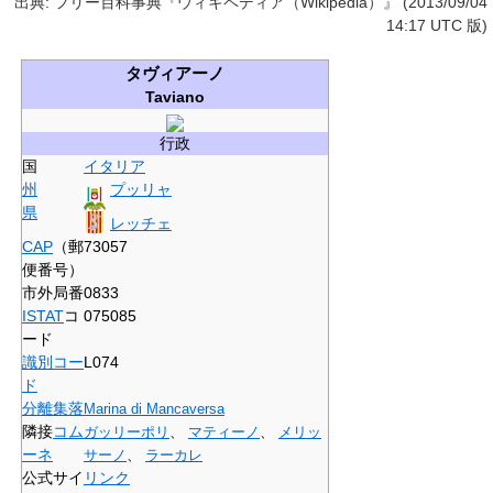
出典: フリー百科事典『ウィキペディア（Wikipedia）』 (2013/09/04
14:17 UTC 版)
タヴィアーノ
Taviano
行政
国
イタリア
州
プッリャ
県
レッチェ
CAP
（郵
73057
便番号）
市外局番
0833
ISTAT
コ
075085
ード
識別コー
L074
ド
分離集落
Marina di Mancaversa
隣接
コム
ガッリーポリ
、
マティーノ
、
メリッ
ーネ
サーノ
、
ラーカレ
公式サイ
リンク