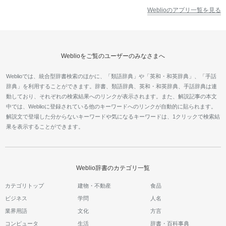
Weblioのアプリ一覧を見る
Weblioをご覧のユーザーのみなさまへ
Weblioでは、統合型辞書検索のほかに、「類語辞典」や「英和・和英辞典」、「手話
辞典」を利用することができます。辞書、類語辞典、英和・和英辞典、手話辞典は連
動しており、それぞれの検索結果へのリンクが表示されます。また、解説記事の本文
中では、Weblioに登録されている他のキーワードへのリンクが自動的に貼られます。
解説文で登場した分からないキーワードや気になるキーワードは、1クリックで検索結
果を表示することができます。
Weblio辞書のカテゴリ一覧
カテゴリトップ
建物・不動産
食品
ビジネス
学問
人名
業界用語
文化
方言
コンピュータ
生活
辞書・百科事典