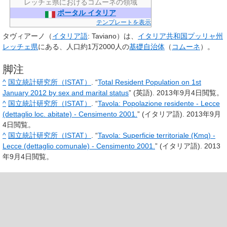
レッチェ県におけるコムーネの領域
ポータル イタリア
テンプレートを表示
タヴィアーノ
（
イタリア語
:
Taviano
）は、
イタリア共和国
プッリャ州
レッチェ県
にある、人口約1万2000人の
基礎自治体
（
コムーネ
）。
脚注
^
国立統計研究所（ISTAT）
. “
Total Resident Population on 1st
January 2012 by sex and marital status
” (英語).
2013年9月4日
閲覧。
^
国立統計研究所（ISTAT）
. “
Tavola: Popolazione residente - Lecce
(dettaglio loc. abitate) - Censimento 2001.
” (イタリア語).
2013年9月
4日
閲覧。
^
国立統計研究所（ISTAT）
. “
Tavola: Superficie territoriale (Kmq) -
Lecce (dettaglio comunale) - Censimento 2001.
” (イタリア語).
2013
年9月4日
閲覧。