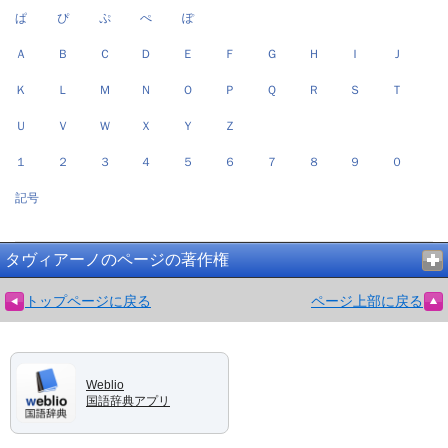
ぱ
ぴ
ぷ
ぺ
ぽ
Ａ
Ｂ
Ｃ
Ｄ
Ｅ
Ｆ
Ｇ
Ｈ
Ｉ
Ｊ
Ｋ
Ｌ
Ｍ
Ｎ
Ｏ
Ｐ
Ｑ
Ｒ
Ｓ
Ｔ
Ｕ
Ｖ
Ｗ
Ｘ
Ｙ
Ｚ
１
２
３
４
５
６
７
８
９
０
記号
タヴィアーノのページの著作権
トップページに戻る
ページ上部に戻る
Weblio
国語辞典アプリ