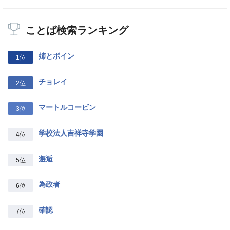
ことば検索ランキング
姉とボイン
1位
チョレイ
2位
マートルコービン
3位
学校法人吉祥寺学園
4位
邂逅
5位
為政者
6位
確認
7位