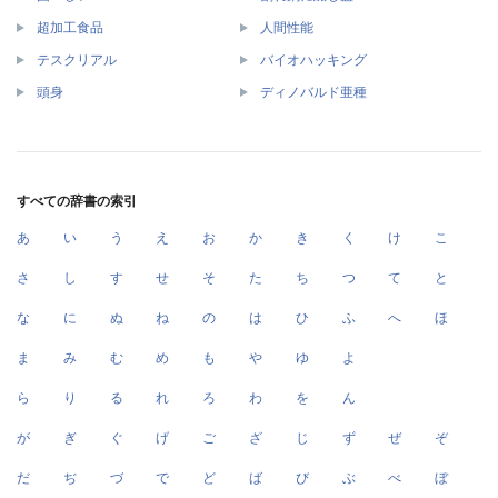
超加工食品
人間性能
テスクリアル
バイオハッキング
頭身
ディノバルド亜種
すべての辞書の索引
あ
い
う
え
お
か
き
く
け
こ
さ
し
す
せ
そ
た
ち
つ
て
と
な
に
ぬ
ね
の
は
ひ
ふ
へ
ほ
ま
み
む
め
も
や
ゆ
よ
ら
り
る
れ
ろ
わ
を
ん
が
ぎ
ぐ
げ
ご
ざ
じ
ず
ぜ
ぞ
だ
ぢ
づ
で
ど
ば
び
ぶ
べ
ぼ