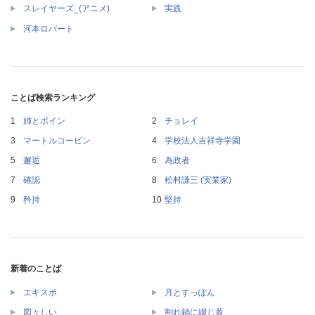
スレイヤーズ_(アニメ)
実践
河本ロバート
ことば検索ランキング
姉とボイン
チョレイ
マートルコービン
学校法人吉祥寺学園
邂逅
為政者
確認
松村謙三 (実業家)
矜持
堅持
新着のことば
エキスポ
月とすっぽん
図々しい
割れ鍋に綴じ蓋