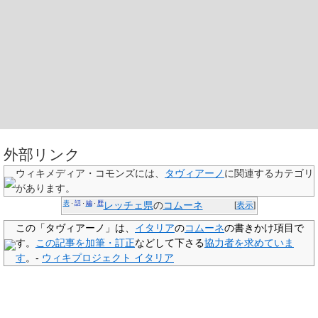
外部リンク
ウィキメディア・コモンズには、
タヴィアーノ
に関連するカテゴリ
があります。
表
話
編
歴
・
・
・
レッチェ県
の
コムーネ
[
表示
]
この「
タヴィアーノ
」は、
イタリア
の
コムーネ
の
書きかけ項目
で
す。
この記事を加筆・訂正
などして下さる
協力者を求めていま
す
。-
ウィキプロジェクト イタリア