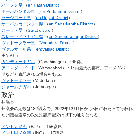
パータン県
（
en:Patan District
）
ポールバンダル県
（
en:Porbandar District
）
ラージコート県
（
en:Rajkot District
）
サーバルカーンター県
（
en:Sabarkantha District
）
スーラト県
（
Surat district
）
スレーンドラナガル県
（
en:Surendranagar District
）
ヴァドーダラー県
（
Vadodara District
）
ヴァルサール県
（
en:Valsad District
）
主要都市
ガンディーナガル
（Gandhinagar）：州都。
アフマダーバード
（Ahmadabad）：州内最大の都市。アーメダバー
ドなどと表記される場合もある。
ヴァドーダラー
（Vadodara）
ジャームナガル
（Jamnagar）
政治
州議会
州議会の定数は182議席で、2022年12月1日から5日にわたって行われ
た州議会選挙の政党別議席配分は以下の通りとなる。
インド人民党
（BJP） - 156議席
インド国民会議
（INC） - 17議席