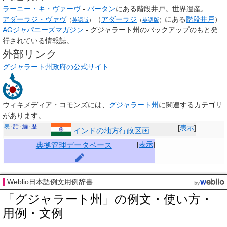
ラーニー・キ・ヴァーヴ
-
パータン
にある階段井戸。世界遺産。
アダーラジ・ヴァヴ
（
アダーラジ
にある
階段井戸
）
（
英語版
）
（
英語版
）
AGジャパニーズマガジン
- グジャラート州のバックアップのもと発
行されている情報誌。
外部リンク
グジャラート州政府の公式サイト
ウィキメディア・コモンズには、
グジャラート州
に関連するカテゴリ
があります。
表
話
編
歴
[
表示
]
インドの地方行政区画
[
表示
]
典拠管理データベース
Weblio日本語例文用例辞書
「グジャラート州」の例文・使い方・
用例・文例