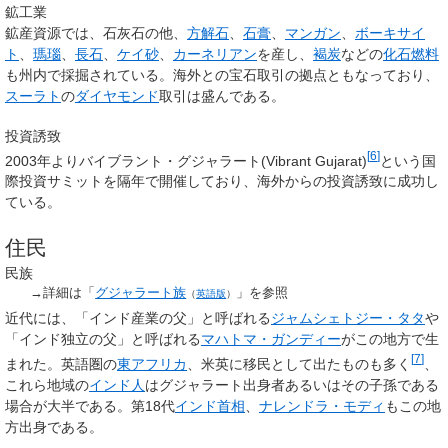
鉱工業
鉱産資源では、石灰石の他、
方解石
、
石膏
、
マンガン
、
ボーキサイ
ト
、
瑪瑙
、
長石
、
ケイ砂
、
カーネリアン
を産し、
褐炭
などの
化石燃料
も州内で採掘されている。海外との宝石取引の拠点ともなっており、
スーラト
の
ダイヤモンド
取引は盛んである。
投資誘致
[
6
]
2003年よりバイブラント・グジャラート(Vibrant Gujarat)
という国
際投資サミットを隔年で開催しており、海外からの投資誘致に成功し
ている。
住民
民族
→詳細は「
グジャラート族
」を参照
（
英語版
）
近代には、「インド産業の父」と呼ばれる
ジャムシェトジー・タタ
や
「インド独立の父」と呼ばれる
マハトマ・ガンディー
がこの地方で生
[
7
]
まれた。英語圏の
東アフリカ
、米英に移民として出たものも多く
、
これら地域の
インド人
はグジャラート出身者あるいはその子孫である
場合が大半である。第18代
インド首相
、
ナレンドラ・モディ
もこの地
方出身である。