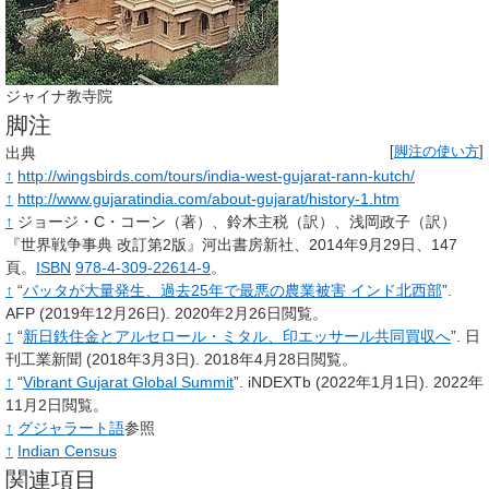
ジャイナ教寺院
脚注
出典
[
脚注の使い方
]
↑
http://wingsbirds.com/tours/india-west-gujarat-rann-kutch/
↑
http://www.gujaratindia.com/about-gujarat/history-1.htm
↑
ジョージ・C・コーン（著）、鈴木主税（訳）、浅岡政子（訳）
『世界戦争事典 改訂第2版』河出書房新社、2014年9月29日、147
頁。
ISBN
978-4-309-22614-9
。
↑
“
バッタが大量発生、過去25年で最悪の農業被害 インド北西部
”.
AFP
(2019年12月26日).
2020年2月26日閲覧。
↑
“
新日鉄住金とアルセロール・ミタル、印エッサール共同買収へ
”.
日
刊工業新聞
(2018年3月3日).
2018年4月28日閲覧。
↑
“
Vibrant Gujarat Global Summit
”.
iNDEXTb
(2022年1月1日).
2022年
11月2日閲覧。
↑
グジャラート語
参照
↑
Indian Census
関連項目