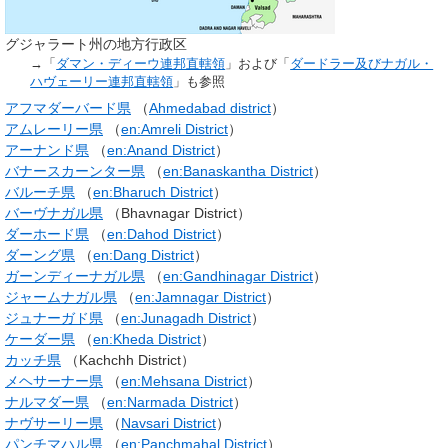
グジャラート州の地方行政区
→「
ダマン・ディーウ連邦直轄領
」および「
ダードラー及びナガル・
ハヴェーリー連邦直轄領
」も参照
アフマダーバード県
（
Ahmedabad district
）
アムレーリー県
（
en:Amreli District
）
アーナンド県
（
en:Anand District
）
バナースカーンター県
（
en:Banaskantha District
）
バルーチ県
（
en:Bharuch District
）
バーヴナガル県
（Bhavnagar District）
ダーホード県
（
en:Dahod District
）
ダーング県
（
en:Dang District
）
ガーンディーナガル県
（
en:Gandhinagar District
）
ジャームナガル県
（
en:Jamnagar District
）
ジュナーガド県
（
en:Junagadh District
）
ケーダー県
（
en:Kheda District
）
カッチ県
（
Kachchh District
）
メヘサーナー県
（
en:Mehsana District
）
ナルマダー県
（
en:Narmada District
）
ナヴサーリー県
（
Navsari District
）
パンチマハル県
（
en:Panchmahal District
）