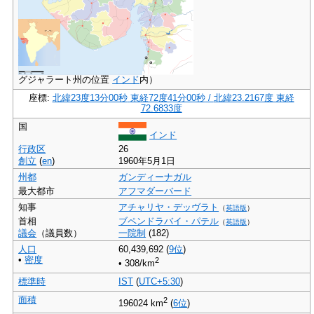
グジャラート州の位置
インド
内）
座標:
北緯23度13分00秒
東経72度41分00秒
/
北緯23.2167度 東経
72.6833度
国
インド
行政区
26
創立
(
en
)
1960年5月1日
州都
ガンディーナガル
最大都市
アフマダーバード
知事
アチャリヤ・デッヴラト
（
英語版
）
首相
ブペンドラバイ・パテル
（
英語版
）
議会
（議員数）
一院制
(182)
人口
60,439,692
(
9位
)
•
密度
2
•
308/km
標準時
IST
(
UTC+5:30
)
面積
2
196024 km
(
6位
)