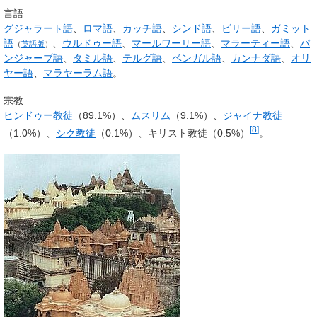
言語
グジャラート語
、
ロマ語
、
カッチ語
、
シンド語
、
ビリー語
、
ガミット
語
、
ウルドゥー語
、
マールワーリー語
、
マラーティー語
、
パ
（
英語版
）
ンジャーブ語
、
タミル語
、
テルグ語
、
ベンガル語
、
カンナダ語
、
オリ
ヤー語
、
マラヤーラム語
。
宗教
ヒンドゥー教徒
（89.1%）、
ムスリム
（9.1%）、
ジャイナ教徒
[
8
]
（1.0%）、
シク教徒
（0.1%）、キリスト教徒（0.5%）
。