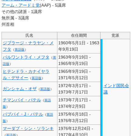
アーム・アードミ党
(AAP) - 5議席
その他の諸派 - 1議席
無所属 - 3議席
州首相
氏名
在任期間
党派
ジブラージ・ナラヤン・メ
1960年5月1日 - 1963
フタ
年9月19日
（
英語版
）
バルワントライ・メフタ
1963年9月19日 -
（
英
1965年9月19日
語版
）
ヒテンドラ・カナイヤラ
1965年9月19日 -
ル・デサイー
1971年5月12日
（
英語版
）
1972年3月17日 -
インド国民会
ガンシャム・オザ
（
英語版
）
1973年7月17日
議
チマンバイ・パテル
1973年7月17日 -
（
英語
1974年2月9日
版
）
バブバイ・J・パテル
1975年6月18日 -
（
英語
1976年3月12日
版
）
マーダブ・シン・ソランキ
1976年12月24日 -
1977年4月10日
（
英語版
）