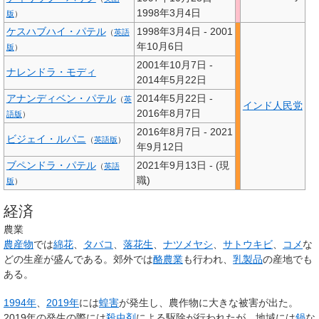
1998年3月4日
版
）
ケスハブハイ・パテル
1998年3月4日 - 2001
（
英語
年10月6日
版
）
2001年10月7日 -
ナレンドラ・モディ
2014年5月22日
アナンディベン・パテル
2014年5月22日 -
（
英
インド人民党
2016年8月7日
語版
）
2016年8月7日 - 2021
ビジェイ・ルパニ
（
英語版
）
年9月12日
ブペンドラ・パテル
2021年9月13日 - (現
（
英語
職)
版
）
経済
農業
農産物
では
綿花
、
タバコ
、
落花生
、
ナツメヤシ
、
サトウキビ
、
コメ
な
どの生産が盛んである。郊外では
酪農業
も行われ、
乳製品
の産地でも
ある。
1994年
、
2019年
には
蝗害
が発生し、農作物に大きな被害が出た。
2019年の発生の際には
殺虫剤
による駆除が行われたが、地域には
鍋
な