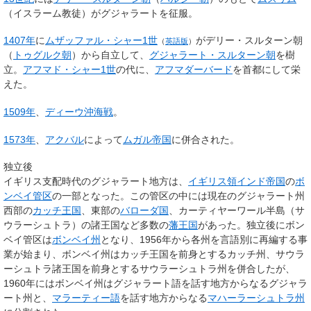
（イスラーム教徒）がグジャラートを征服。
1407年
に
ムザッファル・シャー1世
がデリー・スルターン朝
（
英語版
）
（
トゥグルク朝
）から自立して、
グジャラート・スルターン朝
を樹
立。
アフマド・シャー1世
の代に、
アフマダーバード
を首都にして栄
えた。
1509年
、
ディーウ沖海戦
。
1573年
、
アクバル
によって
ムガル帝国
に併合された。
独立後
イギリス支配時代のグジャラート地方は、
イギリス領インド帝国
の
ボ
ンベイ管区
の一部となった。この管区の中には現在のグジャラート州
西部の
カッチ王国
、東部の
バローダ国
、カーティヤーワール半島（サ
ウラーシュトラ）の諸王国など多数の
藩王国
があった。独立後にボン
ベイ管区は
ボンベイ州
となり、1956年から各州を言語別に再編する事
業が始まり、ボンベイ州はカッチ王国を前身とするカッチ州、サウラ
ーシュトラ諸王国を前身とするサウラーシュトラ州を併合したが、
1960年にはボンベイ州はグジャラート語を話す地方からなるグジャラ
ート州と、
マラーティー語
を話す地方からなる
マハーラーシュトラ州