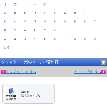
ぱ
ぴ
ぷ
ぺ
ぽ
Ａ
Ｂ
Ｃ
Ｄ
Ｅ
Ｆ
Ｇ
Ｈ
Ｉ
Ｊ
Ｋ
Ｌ
Ｍ
Ｎ
Ｏ
Ｐ
Ｑ
Ｒ
Ｓ
Ｔ
Ｕ
Ｖ
Ｗ
Ｘ
Ｙ
Ｚ
１
２
３
４
５
６
７
８
９
０
記号
グジャラート州のページの著作権
トップページに戻る
ページ上部に戻る
Weblio
国語辞典アプリ