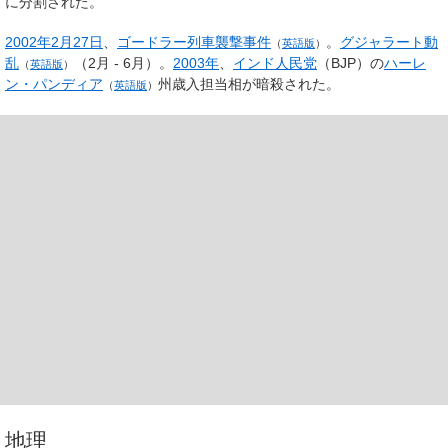
に分割された。
2002年
2月27日
、
ゴードラー列車襲撃事件
。
グジャラート動
（
英語版
）
乱
（2月 - 6月）。
2003年
、
インド人民党
（BJP）の
ハーレ
（
英語版
）
ン・パンディア
州歳入担当相が暗殺された。
（
英語版
）
地理