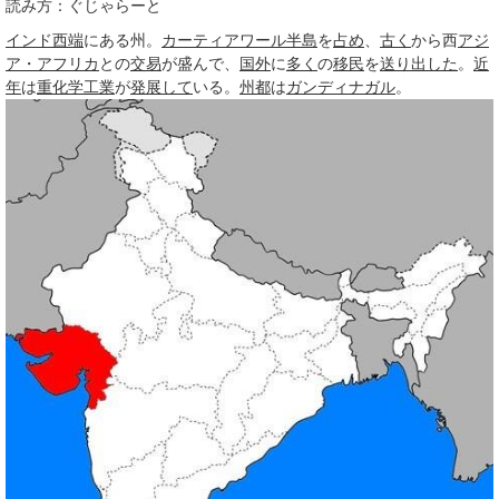
読み方：ぐじゃらーと
インド
西端
にある州。
カーティアワール半島
を
占め
、
古く
から西
アジ
ア・アフリカ
との
交易
が盛んで、
国外
に
多く
の
移民
を
送り出した
。
近
年
は
重化学工業
が
発展して
いる。
州都
は
ガンディナガル
。