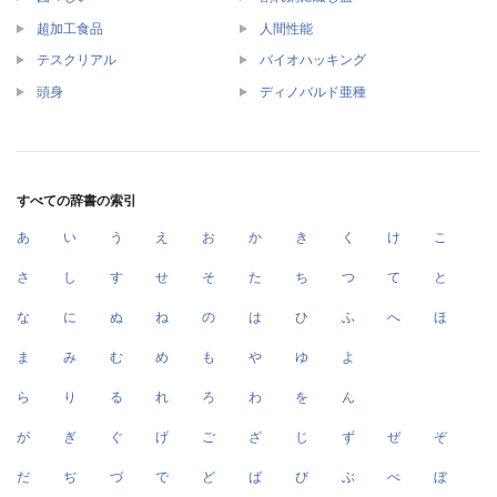
超加工食品
人間性能
テスクリアル
バイオハッキング
頭身
ディノバルド亜種
すべての辞書の索引
あ
い
う
え
お
か
き
く
け
こ
さ
し
す
せ
そ
た
ち
つ
て
と
な
に
ぬ
ね
の
は
ひ
ふ
へ
ほ
ま
み
む
め
も
や
ゆ
よ
ら
り
る
れ
ろ
わ
を
ん
が
ぎ
ぐ
げ
ご
ざ
じ
ず
ぜ
ぞ
だ
ぢ
づ
で
ど
ば
び
ぶ
べ
ぼ