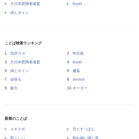
大日本肥満者連盟
buyer
姉とボイン
ことば検索ランキング
浅井カヨ
申在範
大日本肥満者連盟
buyer
姉とボイン
邂逅
頑張る
service
最大
オーダー
新着のことば
エキスポ
月とすっぽん
図々しい
割れ鍋に綴じ蓋