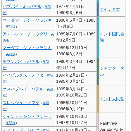
バブバイ・J・パテル
1977年4月11日 -
（
英語
ジャナタ党
1980年6月6日
版
）
マーダブ・シン・ソランキ
1980年6月7日 - 1985
年7月6日
（
英語版
）
アマルシン・チャウダリ
1985年7月6日 - 1989
インド国民会
（
英
年12月9日
議
語版
）
マーダブ・シン・ソランキ
1989年12月10日 -
1990年3月3日
（
英語版
）
チマンバイ・パテル
1990年3月4日 - 1994
（
英語
年2月17日
ジャナタ・ダ
版
）
ル
ハハビルダス・メフタ
1994年2月17日 -
（
英語
1995年3月14日
版
）
ケスハブハイ・パテル
1995年3月14日 -
（
英語
1995年10月21日
版
）
インド人民党
スレッシュ・メフタ
1995年10月21日 -
（
英語
1996年9月19日
版
）
シャンカルシン・ワゲーラ
1996年10月23日 -
1997年10月27日
Rashtriya
（
英語版
）
Janata Party
ディリップ・パリク
1997年10月28日 -
（
英語