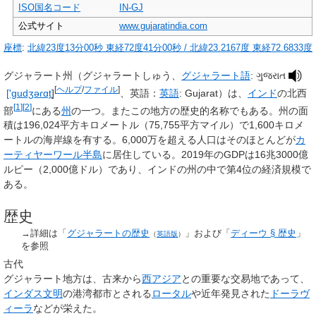
ISO国名コード
IN-GJ
公式サイト
www.gujaratindia.com
座標
:
北緯23度13分00秒
東経72度41分00秒
/
北緯23.2167度 東経72.6833度
グジャラート州
（グジャラートしゅう、
グジャラート語
:
ગુજરાત
[
ヘルプ
/
ファイル
]
['gudʒəɾɑt̪
]
、英語：
英語
:
Gujarat
）は、
インド
の北西
[
1
]
[
2
]
部
にある
州
の一つ。またこの地方の歴史的名称でもある。州の面
積は196,024平方キロメートル（75,755平方マイル）で1,600キロメ
ートルの海岸線を有する。6,000万を超える人口はそのほとんどが
カ
ーティヤーワール半島
に居住している。2019年のGDPは16兆3000億
ルピー（2,000億ドル）であり、インドの州の中で第4位の経済規模で
ある。
歴史
→詳細は「
グジャラートの歴史
」および「
ディーウ §
歴史
」
（
英語版
）
を参照
古代
グジャラート地方は、古来から
西アジア
との重要な交易地であって、
インダス文明
の港湾都市とされる
ロータル
や近年発見された
ドーラヴ
ィーラ
などが栄えた。