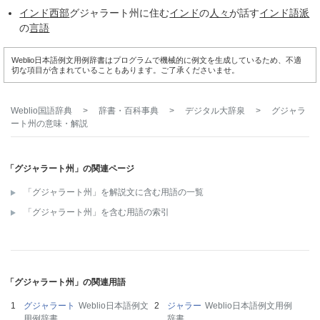
インド
西部
グジャラート州に住む
インド
の
人々
が話す
インド語派
の
言語
Weblio日本語例文用例辞書はプログラムで機械的に例文を生成しているため、不適
切な項目が含まれていることもあります。ご了承くださいませ。
Weblio国語辞典
>
辞書・百科事典
>
デジタル大辞泉
>
グジャラ
ート州
の意味・解説
「グジャラート州」の関連ページ
「グジャラート州」を解説文に含む用語の一覧
「グジャラート州」を含む用語の索引
「グジャラート州」の関連用語
グジャラート
Weblio日本語例文
ジャラー
Weblio日本語例文用例
用例辞書
辞書