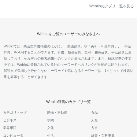
Weblioのアプリ一覧を見る
Weblioをご覧のユーザーのみなさまへ
Weblioでは、統合型辞書検索のほかに、「類語辞典」や「英和・和英辞典」、「手話
辞典」を利用することができます。辞書、類語辞典、英和・和英辞典、手話辞典は連
動しており、それぞれの検索結果へのリンクが表示されます。また、解説記事の本文
中では、Weblioに登録されている他のキーワードへのリンクが自動的に貼られます。
解説文で登場した分からないキーワードや気になるキーワードは、1クリックで検索結
果を表示することができます。
Weblio辞書のカテゴリ一覧
カテゴリトップ
建物・不動産
食品
ビジネス
学問
人名
業界用語
文化
方言
コンピュータ
生活
辞書・百科事典