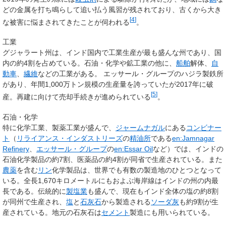
どの金属を打ち鳴らして追い払う風習が残されており、古くから大き
[
4
]
な被害に悩まされてきたことが伺われる
。
工業
グジャラート州は、インド国内で工業生産が最も盛んな州であり、国
内の約4割を占めている。石油・化学や鉱工業の他に、
船舶
解体、
自
動車
、
繊維
などの工業がある。 エッサール・グループのハジラ製鉄所
があり、年間1,000万トン規模の生産量を誇っていたが2017年に破
[
5
]
産。再建に向けて売却手続きが進められている
。
石油・化学
特に化学工業、製薬工業が盛んで、
ジャームナガル
にある
コンビナー
ト
（
リライアンス・インダストリーズ
の
精油所
である
en:Jamnagar
Refinery
、
エッサール・グループ
の
en:Essar Oil
など）では、インドの
石油化学製品の約7割、医薬品の約4割が同省で生産されている。また
農薬
を含む
リン
化学製品は、世界でも有数の製造地のひとつとなって
いる。全長1,670キロメートルにもおよぶ海岸線はインドの州の内最
長である。伝統的に
製塩業
も盛んで、現在もインド全体の塩の約8割
が同州で生産され、
塩
と
石灰石
から製造される
ソーダ灰
も約9割が生
産されている。地元の石灰石は
セメント
製造にも用いられている。