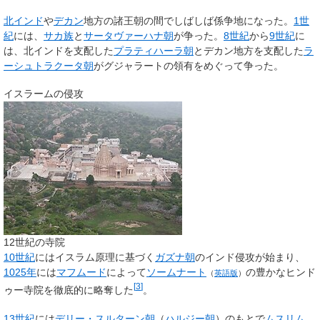
北インド
や
デカン
地方の諸王朝の間でしばしば係争地になった。
1世
紀
には、
サカ族
と
サータヴァーハナ朝
が争った。
8世紀
から
9世紀
に
は、北インドを支配した
プラティハーラ朝
とデカン地方を支配した
ラ
ーシュトラクータ朝
がグジャラートの領有をめぐって争った。
イスラームの侵攻
12世紀の寺院
10世紀
にはイスラム原理に基づく
ガズナ朝
のインド侵攻が始まり、
1025年
には
マフムード
によって
ソームナート
の豊かなヒンド
（
英語版
）
[
3
]
ゥー寺院を徹底的に略奪した
。
13世紀
には
デリー・スルターン朝
（
ハルジー朝
）のもとで
ムスリム