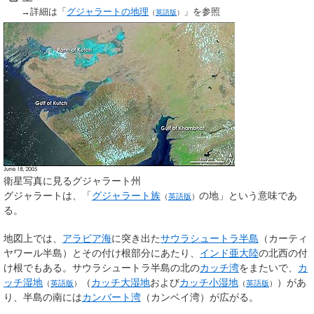
→詳細は「
グジャラートの地理
」を参照
（
英語版
）
衛星写真に見るグジャラート州
グジャラートは、「
グジャラート族
の地」という意味であ
（
英語版
）
る。
地図上では、
アラビア海
に突き出た
サウラシュートラ半島
（カーティ
ヤワール半島）とその付け根部分にあたり、
インド亜大陸
の北西の付
け根でもある。サウラシュートラ半島の北の
カッチ湾
をまたいで、
カ
ッチ湿地
（
カッチ大湿地
および
カッチ小湿地
）があ
（
英語版
）
（
英語版
）
り、半島の南には
カンバート湾
（カンベイ湾）が広がる。