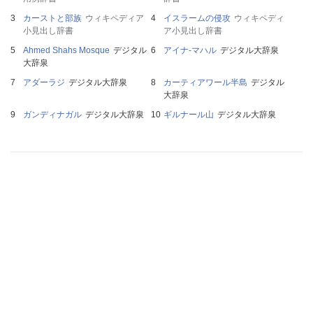
カーストと部族
ウィキペディア
イスラームの侵攻
ウィキペディ
小見出し辞書
ア小見出し辞書
Ahmed Shahs Mosque
デジタル
アイナ‐マハル
デジタル大辞泉
大辞泉
アダーラジ
デジタル大辞泉
カーティアワール半島
デジタル
大辞泉
ガンディナガル
デジタル大辞泉
ギルナール山
デジタル大辞泉