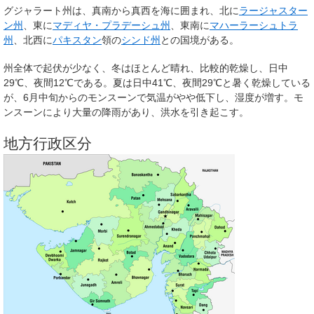
グジャラート州は、真南から真西を海に囲まれ、北に
ラージャスター
ン州
、東に
マディヤ・プラデーシュ州
、東南に
マハーラーシュトラ
州
、北西に
パキスタン
領の
シンド州
との国境がある。
州全体で起伏が少なく、冬はほとんど晴れ、比較的乾燥し、日中
29℃、夜間12℃である。夏は日中41℃、夜間29℃と暑く乾燥している
が、6月中旬からのモンスーンで気温がやや低下し、湿度が増す。モ
ンスーンにより大量の降雨があり、洪水を引き起こす。
地方行政区分