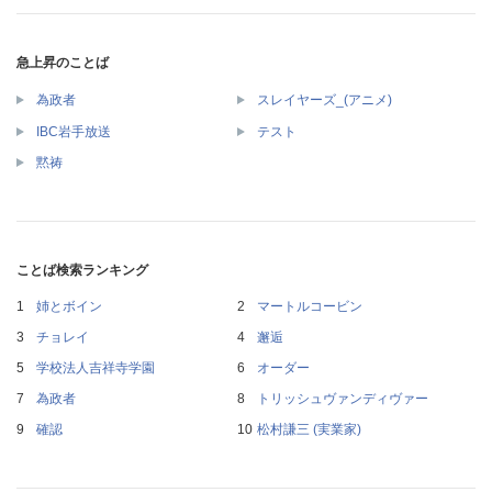
急上昇のことば
為政者
スレイヤーズ_(アニメ)
IBC岩手放送
テスト
黙祷
ことば検索ランキング
姉とボイン
マートルコービン
チョレイ
邂逅
学校法人吉祥寺学園
オーダー
為政者
トリッシュヴァンディヴァー
確認
松村謙三 (実業家)