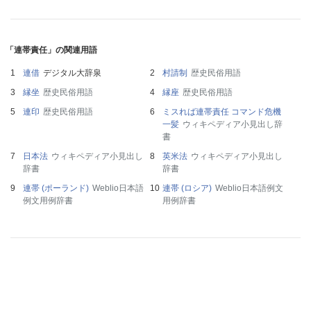
「連帯責任」の関連用語
連借
デジタル大辞泉
村請制
歴史民俗用語
縁坐
歴史民俗用語
縁座
歴史民俗用語
連印
歴史民俗用語
ミスれば連帯責任 コマンド危機
一髪
ウィキペディア小見出し辞
書
日本法
ウィキペディア小見出し
英米法
ウィキペディア小見出し
辞書
辞書
連帯 (ポーランド)
Weblio日本語
連帯 (ロシア)
Weblio日本語例文
例文用例辞書
用例辞書