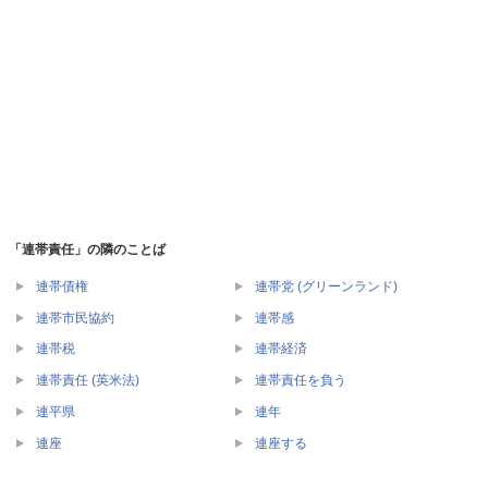
「連帯責任」の隣のことば
連帯債権
連帯党 (グリーンランド)
連帯市民協約
連帯感
連帯税
連帯経済
連帯責任 (英米法)
連帯責任を負う
連平県
連年
連座
連座する