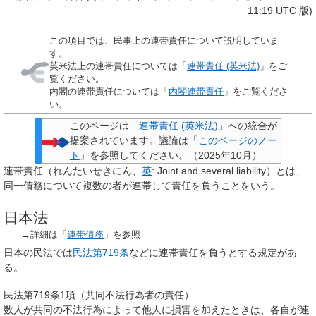
11:19 UTC 版)
この項目では、民事上の連帯責任について説明していま
す。
英米法上の連帯責任については「
連帯責任 (英米法)
」をご
覧ください。
内閣の連帯責任については「
内閣連帯責任
」をご覧くださ
い。
このページは「
連帯責任 (英米法)
」への
統合
が
提案されています。議論は「
このページのノー
ト
」を参照してください。
（
2025年10月
）
連帯責任
（れんたいせきにん、
英
:
Joint and several liability
）とは、
同一債務について複数の者が連帯して責任を負うことをいう。
日本法
→詳細は「
連帯債務
」を参照
日本の民法では
民法第719条
などに連帯責任を負うとする規定があ
る。
民法第719条1項（共同不法行為者の責任）
数人が共同の不法行為によって他人に損害を加えたときは、各自が連