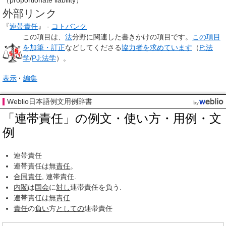
（proportionate liability）
外部リンク
『
連帯責任
』 -
コトバンク
この項目は、
法
分野に関連した
書きかけの項目
です。
この項目
を加筆・訂正
などしてくださる
協力者を求めています
（
P:法
学
/
PJ:法学
）。
表示
編集
Weblio日本語例文用例辞書
「連帯責任」の例文・使い方・用例・文
例
連帯責任
連帯責任は無
責任
。
合同
責任
, 連帯責任.
内閣
は
国会
に
対し
連帯責任を負う.
連帯責任は無
責任
責任
の
負い
方
としての
連帯責任