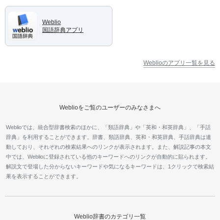
Weblio
国語辞典アプリ
Weblioのアプリ一覧を見る
Weblioをご覧のユーザーのみなさまへ
Weblioでは、統合型辞書検索のほかに、「類語辞典」や「英和・和英辞典」、「手話
辞典」を利用することができます。辞書、類語辞典、英和・和英辞典、手話辞典は連
動しており、それぞれの検索結果へのリンクが表示されます。また、解説記事の本文
中では、Weblioに登録されている他のキーワードへのリンクが自動的に貼られます。
解説文で登場した分からないキーワードや気になるキーワードは、1クリックで検索結
果を表示することができます。
Weblio辞書のカテゴリ一覧