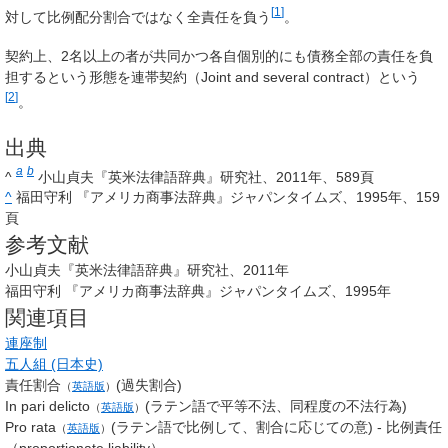
[
1
]
対して比例配分割合ではなく全責任を負う
。
契約上、2名以上の者が共同かつ各自個別的にも債務全部の責任を負
担するという形態を連帯契約（Joint and several contract）という
[
2
]
。
出典
a
b
^
小山貞夫『英米法律語辞典』研究社、2011年、589頁
^
福田守利 『アメリカ商事法辞典』ジャパンタイムズ、1995年、159
頁
参考文献
小山貞夫『英米法律語辞典』研究社、2011年
福田守利 『アメリカ商事法辞典』ジャパンタイムズ、1995年
関連項目
連座制
五人組 (日本史)
責任割合
(過失割合)
（
英語版
）
In pari delicto
(ラテン語で平等不法、同程度の不法行為)
（
英語版
）
Pro rata
(ラテン語で比例して、割合に応じての意) ‐ 比例責任
（
英語版
）