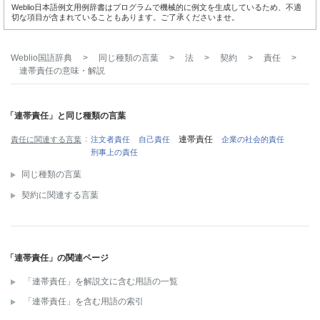
Weblio日本語例文用例辞書はプログラムで機械的に例文を生成しているため、不適
切な項目が含まれていることもあります。ご了承くださいませ。
Weblio国語辞典
>
同じ種類の言葉
>
法
>
契約
>
責任
>
連帯責任
の意味・解説
「連帯責任」と同じ種類の言葉
連帯責任
責任に関連する言葉
注文者責任
自己責任
企業の社会的責任
刑事上の責任
同じ種類の言葉
契約に関連する言葉
「連帯責任」の関連ページ
「連帯責任」を解説文に含む用語の一覧
「連帯責任」を含む用語の索引