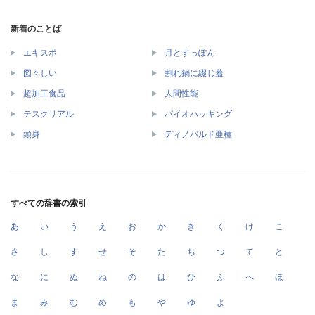
新着のことば
エキスポ
月とすっぽん
図々しい
割れ鍋に綴じ蓋
超加工食品
人間性能
テスクリアル
バイオハッキング
頭身
ディノバルド亜種
すべての辞書の索引
あ
い
う
え
お
か
き
く
け
こ
さ
し
す
せ
そ
た
ち
つ
て
と
な
に
ぬ
ね
の
は
ひ
ふ
へ
ほ
ま
み
む
め
も
や
ゆ
よ