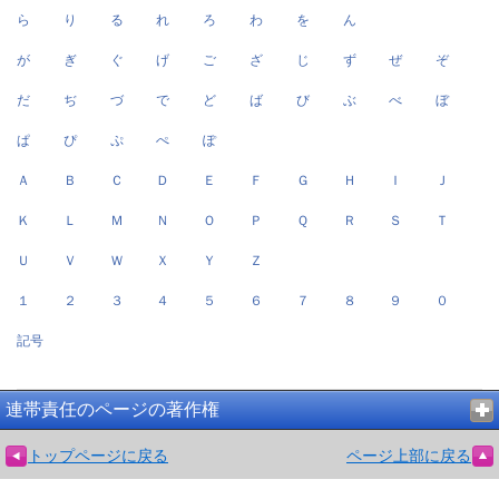
ら
り
る
れ
ろ
わ
を
ん
が
ぎ
ぐ
げ
ご
ざ
じ
ず
ぜ
ぞ
だ
ぢ
づ
で
ど
ば
び
ぶ
べ
ぼ
ぱ
ぴ
ぷ
ぺ
ぽ
Ａ
Ｂ
Ｃ
Ｄ
Ｅ
Ｆ
Ｇ
Ｈ
Ｉ
Ｊ
Ｋ
Ｌ
Ｍ
Ｎ
Ｏ
Ｐ
Ｑ
Ｒ
Ｓ
Ｔ
Ｕ
Ｖ
Ｗ
Ｘ
Ｙ
Ｚ
１
２
３
４
５
６
７
８
９
０
記号
連帯責任のページの著作権
トップページに戻る
ページ上部に戻る