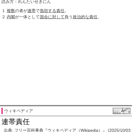
読み方：れんたいせきにん
１
複数
の者が
連帯
で
負担する
責任
。
２
内閣
が一体として
国会
に対して
負う
政治的な
責任
。
ウィキペディア
連帯責任
出典: フリー百科事典『ウィキペディア（Wikipedia）』 (2025/10/03