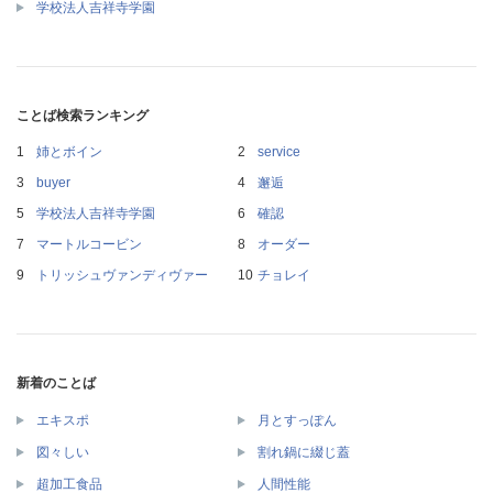
学校法人吉祥寺学園
ことば検索ランキング
姉とボイン
service
buyer
邂逅
学校法人吉祥寺学園
確認
マートルコービン
オーダー
トリッシュヴァンディヴァー
チョレイ
新着のことば
エキスポ
月とすっぽん
図々しい
割れ鍋に綴じ蓋
超加工食品
人間性能