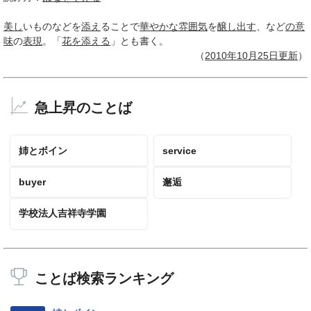
美し
いものなどを
添え
ることで
華やかな
雰囲気
を
醸し出す
、など
の意
味
の
表現
。「
花を添える
」とも書く。
（
2010年10月
25日
更新
）
急上昇のことば
姉とボイン
service
buyer
邂逅
学校法人吉祥寺学園
ことば検索ランキング