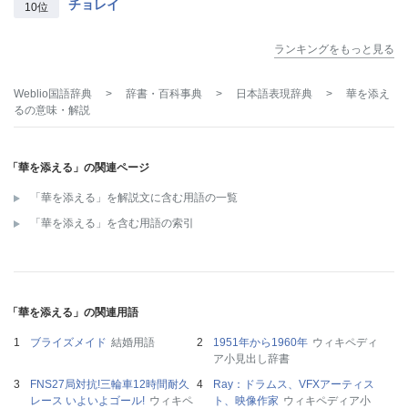
チョレイ
10位
ランキングをもっと見る
Weblio国語辞典
>
辞書・百科事典
>
日本語表現辞典
>
華を添え
る
の意味・解説
「華を添える」の関連ページ
「華を添える」を解説文に含む用語の一覧
「華を添える」を含む用語の索引
「華を添える」の関連用語
ブライズメイド
結婚用語
1951年から1960年
ウィキペディ
ア小見出し辞書
FNS27局対抗!三輪車12時間耐久
Ray：ドラムス、VFXアーティス
レース いよいよゴール!
ウィキペ
ト、映像作家
ウィキペディア小