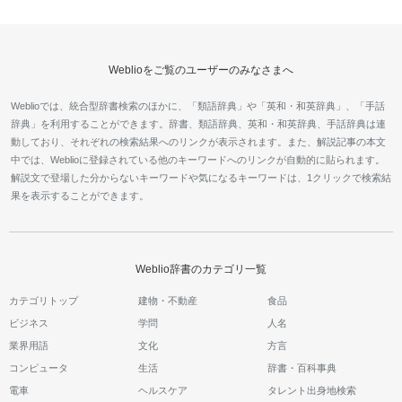
Weblioをご覧のユーザーのみなさまへ
Weblioでは、統合型辞書検索のほかに、「類語辞典」や「英和・和英辞典」、「手話
辞典」を利用することができます。辞書、類語辞典、英和・和英辞典、手話辞典は連
動しており、それぞれの検索結果へのリンクが表示されます。また、解説記事の本文
中では、Weblioに登録されている他のキーワードへのリンクが自動的に貼られます。
解説文で登場した分からないキーワードや気になるキーワードは、1クリックで検索結
果を表示することができます。
Weblio辞書のカテゴリ一覧
カテゴリトップ
建物・不動産
食品
ビジネス
学問
人名
業界用語
文化
方言
コンピュータ
生活
辞書・百科事典
電車
ヘルスケア
タレント出身地検索