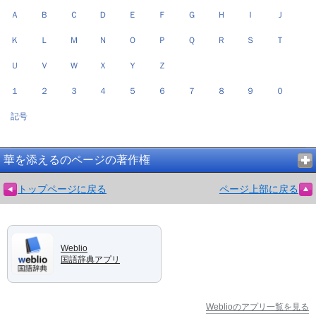
Ａ
Ｂ
Ｃ
Ｄ
Ｅ
Ｆ
Ｇ
Ｈ
Ｉ
Ｊ
Ｋ
Ｌ
Ｍ
Ｎ
Ｏ
Ｐ
Ｑ
Ｒ
Ｓ
Ｔ
Ｕ
Ｖ
Ｗ
Ｘ
Ｙ
Ｚ
１
２
３
４
５
６
７
８
９
０
記号
華を添えるのページの著作権
トップページに戻る
ページ上部に戻る
Weblio
国語辞典アプリ
Weblioのアプリ一覧を見る