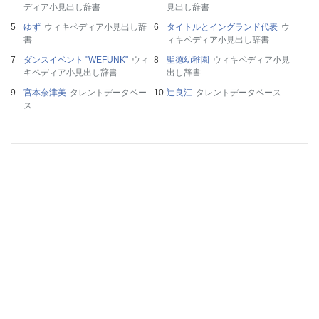
ディア小見出し辞書
見出し辞書
ゆず
ウィキペディア小見出し辞
タイトルとイングランド代表
ウ
書
ィキペディア小見出し辞書
ダンスイベント "WEFUNK"
ウィ
聖徳幼稚園
ウィキペディア小見
キペディア小見出し辞書
出し辞書
宮本奈津美
タレントデータベー
辻良江
タレントデータベース
ス