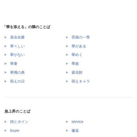
「華を添える」の隣のことば
菜虫化蝶
菩薩の一尊
華々しい
華がある
華がない
華めく
華奢
華族
華燭の典
菱花餅
萌えの日
萌えキャラ
急上昇のことば
姉とボイン
service
buyer
邂逅