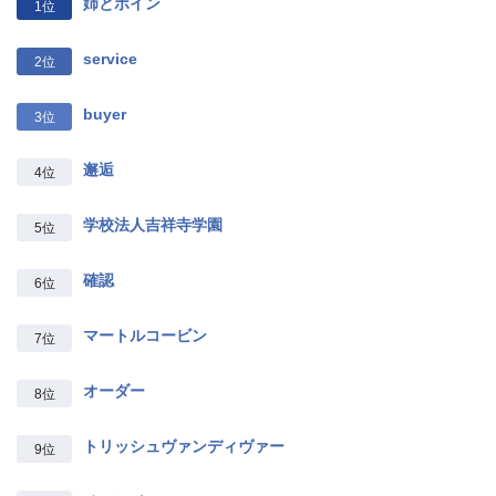
姉とボイン
1位
service
2位
buyer
3位
邂逅
4位
学校法人吉祥寺学園
5位
確認
6位
マートルコービン
7位
オーダー
8位
トリッシュヴァンディヴァー
9位