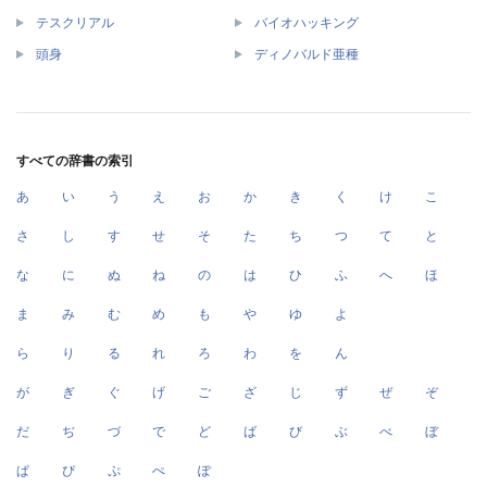
テスクリアル
バイオハッキング
頭身
ディノバルド亜種
すべての辞書の索引
あ
い
う
え
お
か
き
く
け
こ
さ
し
す
せ
そ
た
ち
つ
て
と
な
に
ぬ
ね
の
は
ひ
ふ
へ
ほ
ま
み
む
め
も
や
ゆ
よ
ら
り
る
れ
ろ
わ
を
ん
が
ぎ
ぐ
げ
ご
ざ
じ
ず
ぜ
ぞ
だ
ぢ
づ
で
ど
ば
び
ぶ
べ
ぼ
ぱ
ぴ
ぷ
ぺ
ぽ