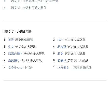
「若くて」を解説文に含む用語の一覧
「若くて」を含む用語の索引
「若くて」の関連用語
黄舌
歴史民俗用語
少壮
デジタル大辞泉
少艾
デジタル大辞泉
若後家
デジタル大辞泉
若気の過ち
デジタル大辞泉
若魚
デジタル大辞泉
血気盛り
デジタル大辞泉
若盛り
デジタル大辞泉
ごろらっと
下北弁
うら若き
日本語表現辞典