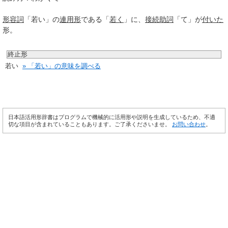
形容詞
「若い」の
連用形
である「
若く
」に、
接続助詞
「て」が
付いた
形。
終止形
若い
» 「若い」の意味を調べる
日本語活用形辞書はプログラムで機械的に活用形や説明を生成しているため、不適
切な項目が含まれていることもあります。ご了承くださいませ。
お問い合わせ
。