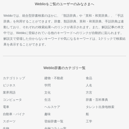
Weblioをご覧のユーザーのみなさまへ
Weblioでは、統合型辞書検索のほかに、「類語辞典」や「英和・和英辞典」、「手話
辞典」を利用することができます。辞書、類語辞典、英和・和英辞典、手話辞典は連
動しており、それぞれの検索結果へのリンクが表示されます。また、解説記事の本文
中では、Weblioに登録されている他のキーワードへのリンクが自動的に貼られます。
解説文で登場した分からないキーワードや気になるキーワードは、1クリックで検索結
果を表示することができます。
Weblio辞書のカテゴリ一覧
カテゴリトップ
建物・不動産
食品
ビジネス
学問
人名
業界用語
文化
方言
コンピュータ
生活
辞書・百科事典
電車
ヘルスケア
タレント出身地検索
自動車・バイク
趣味
船
スポーツ
登録辞書一覧
工学
生物
金融コラム一覧