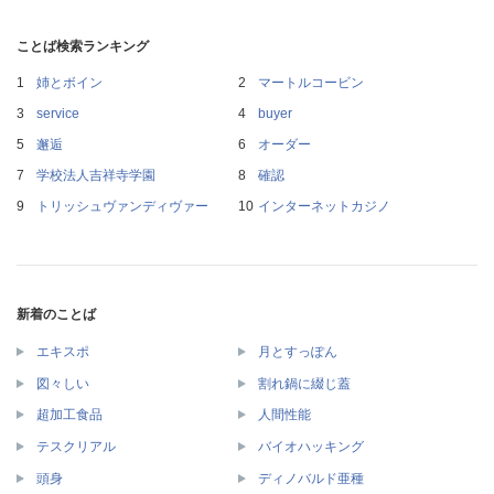
ことば検索ランキング
姉とボイン
マートルコービン
service
buyer
邂逅
オーダー
学校法人吉祥寺学園
確認
トリッシュヴァンディヴァー
インターネットカジノ
新着のことば
エキスポ
月とすっぽん
図々しい
割れ鍋に綴じ蓋
超加工食品
人間性能
テスクリアル
バイオハッキング
頭身
ディノバルド亜種