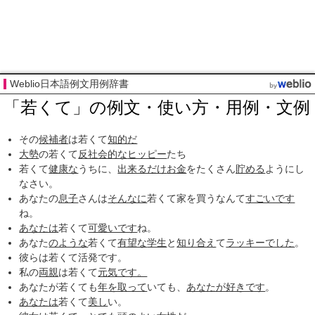
Weblio日本語例文用例辞書
「若くて」の例文・使い方・用例・文例
その
候補者
は若くて
知的だ
大勢
の若くて
反社会的な
ヒッピー
たち
若くて
健康な
うちに、
出来るだけ
お金
をたくさん
貯める
ようにし
なさい。
あなたの
息子
さんは
そんなに
若くて家を買うなんて
すごいです
ね。
あなたは
若くて
可愛いです
ね。
あなた
のような
若くて
有望な
学生
と
知り合え
て
ラッキーでした
。
彼らは若くて活発です。
私の
両親
は若くて
元気です。
あなたが若くても
年を取って
いても、
あなたが好きです
。
あなたは
若くて
美し
い。