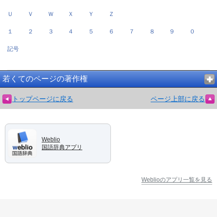
Ｕ
Ｖ
Ｗ
Ｘ
Ｙ
Ｚ
１
２
３
４
５
６
７
８
９
０
記号
若くてのページの著作権
トップページに戻る
ページ上部に戻る
Weblio
国語辞典アプリ
Weblioのアプリ一覧を見る