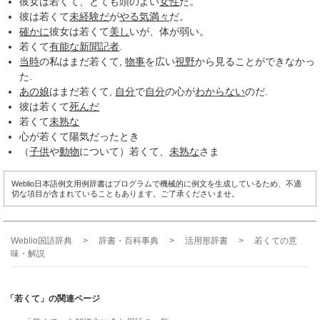
彼女は若くて、とても頭のよい
女性
だ。
彼は若くて
未経験だ
が
やる気満々
だ。
確かに
彼女は若くて
美し
いが、体が弱い。
若くて
有能な
新聞記者
.
当時
の私はまだ若くて,
物事
を広い
視野
から見ることができなかっ
た.
あの娘
はまだ若くて,
自分
で
自分
の心が
わからない
のだ.
彼は若くて
死んだ
若くて
未熟な
心が若くて陽気だったとき
（
子供
や
動物
について）若くて、
未熟な
さま
Weblio日本語例文用例辞書はプログラムで機械的に例文を生成しているため、不適
切な項目が含まれていることもあります。ご了承くださいませ。
Weblio国語辞典
>
辞書・百科事典
>
活用形辞書
>
若くて
の意
味・解説
「若くて」の関連ページ