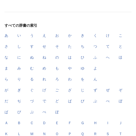
すべての辞書の索引
あ
い
う
え
お
か
き
く
け
こ
さ
し
す
せ
そ
た
ち
つ
て
と
な
に
ぬ
ね
の
は
ひ
ふ
へ
ほ
ま
み
む
め
も
や
ゆ
よ
ら
り
る
れ
ろ
わ
を
ん
が
ぎ
ぐ
げ
ご
ざ
じ
ず
ぜ
ぞ
だ
ぢ
づ
で
ど
ば
び
ぶ
べ
ぼ
ぱ
ぴ
ぷ
ぺ
ぽ
Ａ
Ｂ
Ｃ
Ｄ
Ｅ
Ｆ
Ｇ
Ｈ
Ｉ
Ｊ
Ｋ
Ｌ
Ｍ
Ｎ
Ｏ
Ｐ
Ｑ
Ｒ
Ｓ
Ｔ