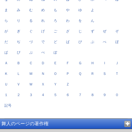
ま
み
む
め
も
や
ゆ
よ
ら
り
る
れ
ろ
わ
を
ん
が
ぎ
ぐ
げ
ご
ざ
じ
ず
ぜ
ぞ
だ
ぢ
づ
で
ど
ば
び
ぶ
べ
ぼ
ぱ
ぴ
ぷ
ぺ
ぽ
Ａ
Ｂ
Ｃ
Ｄ
Ｅ
Ｆ
Ｇ
Ｈ
Ｉ
Ｊ
Ｋ
Ｌ
Ｍ
Ｎ
Ｏ
Ｐ
Ｑ
Ｒ
Ｓ
Ｔ
Ｕ
Ｖ
Ｗ
Ｘ
Ｙ
Ｚ
１
２
３
４
５
６
７
８
９
０
記号
舞人のページの著作権