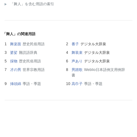
「舞人」を含む用語の索引
「舞人」の関連用語
舞楽面
歴史民俗用語
番子
デジタル大辞泉
婆娑
難読語辞典
舞装束
デジタル大辞泉
採物
歴史民俗用語
声あり
デジタル大辞泉
才の男
世界宗教用語
男踏歌
Weblio日本語例文用例辞
書
挿頭綿
季語・季題
高巾子
季語・季題