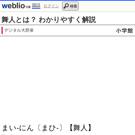
国語
ログイン
検索
舞人とは？ わかりやすく解説
デジタル大辞泉
まい‐にん〔まひ‐〕【舞人】