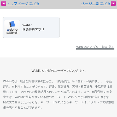
トップページに戻る
ページ上部に戻る
Weblio
国語辞典アプリ
Weblioのアプリ一覧を見る
Weblioをご覧のユーザーのみなさまへ
Weblioでは、統合型辞書検索のほかに、「類語辞典」や「英和・和英辞典」、「手話
辞典」を利用することができます。辞書、類語辞典、英和・和英辞典、手話辞典は連
動しており、それぞれの検索結果へのリンクが表示されます。また、解説記事の本文
中では、Weblioに登録されている他のキーワードへのリンクが自動的に貼られます。
解説文で登場した分からないキーワードや気になるキーワードは、1クリックで検索結
果を表示することができます。