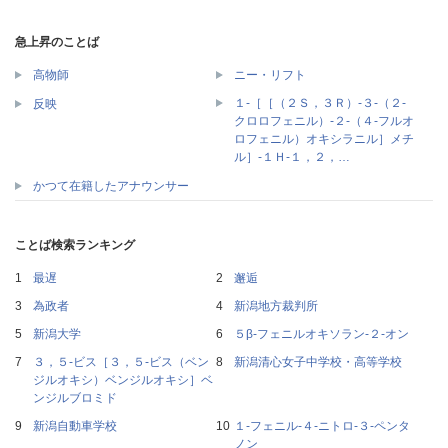
急上昇のことば
高物師
ニー・リフト
１‐［［（２Ｓ，３Ｒ）‐３‐（２‐
反映
クロロフェニル）‐２‐（４‐フルオ
ロフェニル）オキシラニル］メチ
ル］‐１Ｈ‐１，２，…
かつて在籍したアナウンサー
ことば検索ランキング
最遅
邂逅
為政者
新潟地方裁判所
新潟大学
５β‐フェニルオキソラン‐２‐オン
３，５‐ビス［３，５‐ビス（ベン
新潟清心女子中学校・高等学校
ジルオキシ）ベンジルオキシ］ベ
ンジルブロミド
新潟自動車学校
１‐フェニル‐４‐ニトロ‐３‐ペンタ
ノン