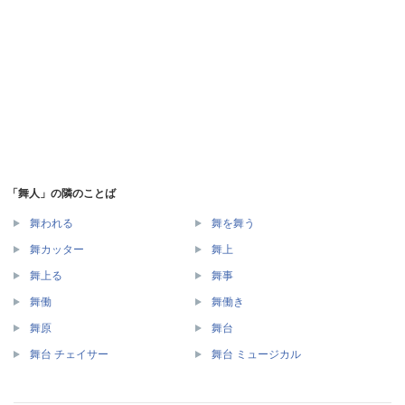
「舞人」の隣のことば
舞われる
舞を舞う
舞カッター
舞上
舞上る
舞事
舞働
舞働き
舞原
舞台
舞台 チェイサー
舞台 ミュージカル