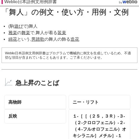
Weblio日本語例文用例辞書
「舞人」の例文・使い方・用例・文例
(駒
遊び
で)舞人
雅楽
の
舞楽
で,舞人が着る
装束
綿花
という,
男踏歌
の舞人の飾る
造花
Weblio日本語例文用例辞書はプログラムで機械的に例文を生成しているため、不適
切な項目が含まれていることもあります。ご了承くださいませ。
急上昇のことば
高物師
ニー・リフト
反映
１‐［［（２Ｓ，３Ｒ）‐３‐
（２‐クロロフェニル）‐２‐
（４‐フルオロフェニル）オ
キシラニル］メチル］‐１