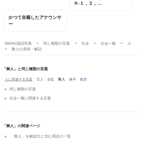
Ｈ‐１，２，…
かつて在籍したアナウンサ
ー
Weblio国語辞典
>
同じ種類の言葉
>
社会
>
社会一般
>
人
>
舞人
の意味・解説
「舞人」と同じ種類の言葉
舞人
人に関連する言葉
舌人
舎監
舞手
船君
同じ種類の言葉
社会一般に関連する言葉
「舞人」の関連ページ
「舞人」を解説文に含む用語の一覧