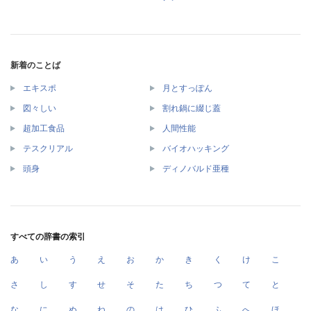
新着のことば
エキスポ
月とすっぽん
図々しい
割れ鍋に綴じ蓋
超加工食品
人間性能
テスクリアル
バイオハッキング
頭身
ディノバルド亜種
すべての辞書の索引
あ
い
う
え
お
か
き
く
け
こ
さ
し
す
せ
そ
た
ち
つ
て
と
な
に
ぬ
ね
の
は
ひ
ふ
へ
ほ