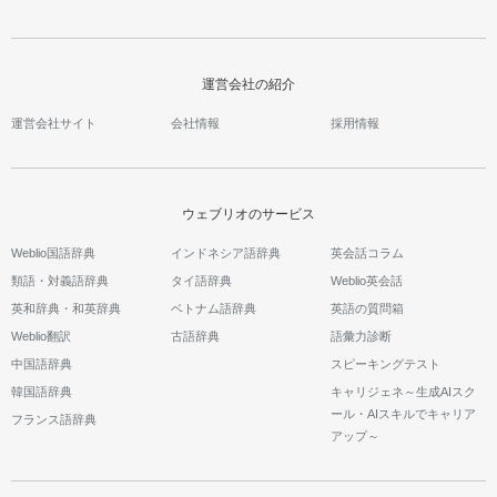
運営会社の紹介
運営会社サイト
会社情報
採用情報
ウェブリオのサービス
Weblio国語辞典
インドネシア語辞典
英会話コラム
類語・対義語辞典
タイ語辞典
Weblio英会話
英和辞典・和英辞典
ベトナム語辞典
英語の質問箱
Weblio翻訳
古語辞典
語彙力診断
中国語辞典
スピーキングテスト
韓国語辞典
キャリジェネ～生成AIスク
ール・AIスキルでキャリア
フランス語辞典
アップ～