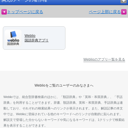
トップページに戻る
ページ上部に戻る
Weblio
国語辞典アプリ
Weblioのアプリ一覧を見る
Weblioをご覧のユーザーのみなさまへ
Weblioでは、統合型辞書検索のほかに、「類語辞典」や「英和・和英辞典」、「手話
辞典」を利用することができます。辞書、類語辞典、英和・和英辞典、手話辞典は連
動しており、それぞれの検索結果へのリンクが表示されます。また、解説記事の本文
中では、Weblioに登録されている他のキーワードへのリンクが自動的に貼られます。
解説文で登場した分からないキーワードや気になるキーワードは、1クリックで検索結
果を表示することができます。