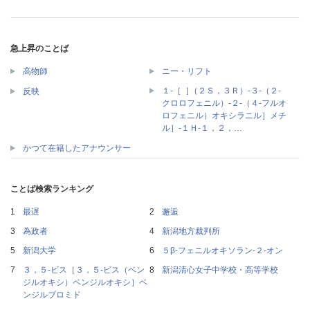
急上昇のことば
高物師
ニー・リフト
１‐［［（２Ｓ，３Ｒ）‐３‐（２‐
反映
クロロフェニル）‐２‐（４‐フルオ
ロフェニル）オキシラニル］メチ
ル］‐１Ｈ‐１，２，…
かつて在籍したアナウンサー
ことば検索ランキング
最遅
邂逅
為政者
新潟地方裁判所
新潟大学
５β‐フェニルオキソラン‐２‐オン
３，５‐ビス［３，５‐ビス（ベン
新潟清心女子中学校・高等学校
ジルオキシ）ベンジルオキシ］ベ
ンジルブロミド