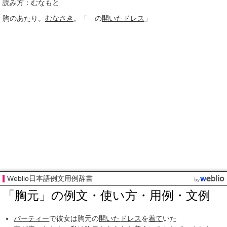
読み方：むなもと
胸のあたり。
むなさき
。「―の
開いた
ドレス
」
Weblio日本語例文用例辞書
「胸元」の例文・使い方・用例・文例
パーティー
で彼女は胸元の
開いた
ドレス
を
着て
いた