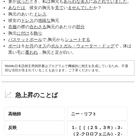
妻が
戻った
とき、私は胸元も
あらわな
美人
に
みとれて
いました
。
あなたは
、彼女の胸元を
見て
い
ませんでした
か？
胸元のあいた
ドレス
.
彼女の
ドレス
の
地味な
胸元
衣服
の襟の
合わさる
胸元のあたりの
部分
胸元
に付け
る
飾り
バスケットボール
で,胸元から
シュートする
ボー
は６
か月
の
オス
の
ポルトガル・ウォーター・ドッグ
で，体は
黒い毛に
覆われ
，胸元と足が白い。
Weblio日本語例文用例辞書はプログラムで機械的に例文を生成しているため、不適
切な項目が含まれていることもあります。ご了承くださいませ。
急上昇のことば
高物師
ニー・リフト
反映
１‐［［（２Ｓ，３Ｒ）‐３‐
（２‐クロロフェニル）‐２‐