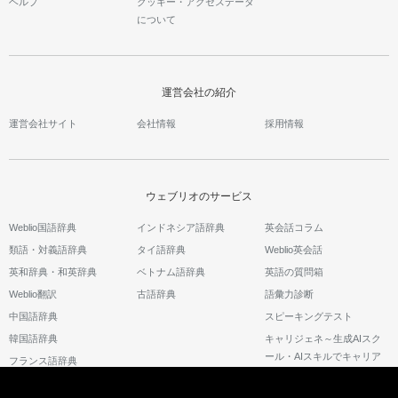
ヘルプ
クッキー・アクセスデータ
について
運営会社の紹介
運営会社サイト
会社情報
採用情報
ウェブリオのサービス
Weblio国語辞典
インドネシア語辞典
英会話コラム
類語・対義語辞典
タイ語辞典
Weblio英会話
英和辞典・和英辞典
ベトナム語辞典
英語の質問箱
Weblio翻訳
古語辞典
語彙力診断
中国語辞典
スピーキングテスト
韓国語辞典
キャリジェネ～生成AIスク
ール・AIスキルでキャリア
フランス語辞典
アップ～