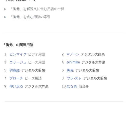
「胸元」を解説文に含む用語の一覧
「胸元」を含む用語の索引
「胸元」の関連用語
ピンマイク
ビデオ用語
Vゾーン
デジタル大辞泉
コサージュ
ビーズ用語
pin mike
デジタル大辞泉
羽織紐
デジタル大辞泉
胸先
デジタル大辞泉
ブローチ
ビーズ用語
ブレ‐スト
デジタル大辞泉
仰け反る
デジタル大辞泉
むなめ
仙台弁