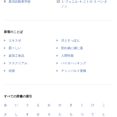
新潟自動車学校
１‐フェニル‐４‐ニトロ‐３‐ペンタ
ノン
新着のことば
エキスポ
月とすっぽん
図々しい
割れ鍋に綴じ蓋
超加工食品
人間性能
テスクリアル
バイオハッキング
頭身
ディノバルド亜種
すべての辞書の索引
あ
い
う
え
お
か
き
く
け
こ
さ
し
す
せ
そ
た
ち
つ
て
と