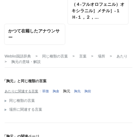
（４‐フルオロフェニル）オ
キシラニル］メチル］‐１
Ｈ‐１，２，…
かつて在籍したアナウンサ
ー
Weblio国語辞典
>
同じ種類の言葉
>
言葉
>
場所
>
あたり
>
胸元
の意味・解説
「胸元」と同じ種類の言葉
胸元
あたりに関連する言葉
翠微
胸倉
胸先
胸前
同じ種類の言葉
場所に関連する言葉
「胸元」の関連ページ