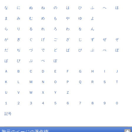
な
に
ぬ
ね
の
は
ひ
ふ
へ
ほ
ま
み
む
め
も
や
ゆ
よ
ら
り
る
れ
ろ
わ
を
ん
が
ぎ
ぐ
げ
ご
ざ
じ
ず
ぜ
ぞ
だ
ぢ
づ
で
ど
ば
び
ぶ
べ
ぼ
ぱ
ぴ
ぷ
ぺ
ぽ
Ａ
Ｂ
Ｃ
Ｄ
Ｅ
Ｆ
Ｇ
Ｈ
Ｉ
Ｊ
Ｋ
Ｌ
Ｍ
Ｎ
Ｏ
Ｐ
Ｑ
Ｒ
Ｓ
Ｔ
Ｕ
Ｖ
Ｗ
Ｘ
Ｙ
Ｚ
１
２
３
４
５
６
７
８
９
０
記号
胸元のページの著作権