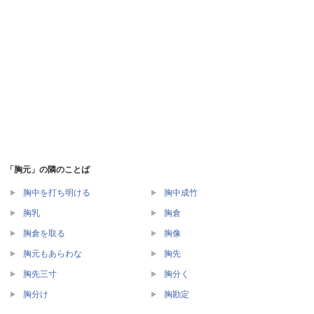
「胸元」の隣のことば
胸中を打ち明ける
胸中成竹
胸乳
胸倉
胸倉を取る
胸像
胸元もあらわな
胸先
胸先三寸
胸分く
胸分け
胸勘定