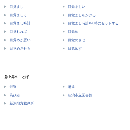
目覚まし
目覚ましい
目覚ましく
目覚ましをかける
目覚まし時計
目覚まし時計を6時にセットする
目覚むれば
目覚め
目覚めが悪い
目覚めさせ
目覚めさせる
目覚めず
急上昇のことば
最遅
邂逅
為政者
新潟市立図書館
新潟地方裁判所