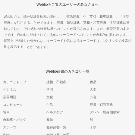
Weblioをご覧のユーザーのみなさまへ
Weblioでは、統合型辞書検索のほかに、「類語辞典」や「英和・和英辞典」、「手話
辞典」を利用することができます。辞書、類語辞典、英和・和英辞典、手話辞典は連
動しており、それぞれの検索結果へのリンクが表示されます。また、解説記事の本文
中では、Weblioに登録されている他のキーワードへのリンクが自動的に貼られます。
解説文で登場した分からないキーワードや気になるキーワードは、1クリックで検索結
果を表示することができます。
Weblio辞書のカテゴリ一覧
カテゴリトップ
建物・不動産
食品
ビジネス
学問
人名
業界用語
文化
方言
コンピュータ
生活
辞書・百科事典
電車
ヘルスケア
タレント出身地検索
自動車・バイク
趣味
船
スポーツ
登録辞書一覧
工学
生物
金融コラム一覧