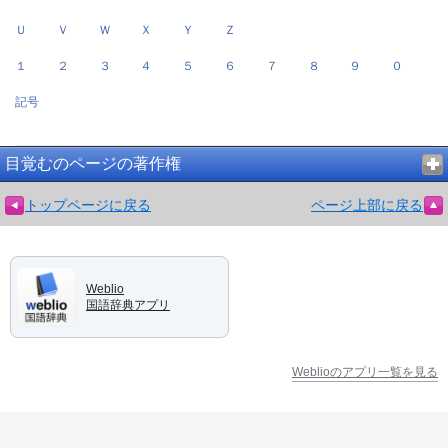
Ｕ
Ｖ
Ｗ
Ｘ
Ｙ
Ｚ
１
２
３
４
５
６
７
８
９
０
記号
目覚むのページの著作権
トップページに戻る
ページ上部に戻る
Weblio
国語辞典アプリ
Weblioのアプリ一覧を見る