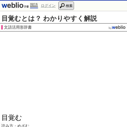
国語
ログイン
検索
目覚むとは？ わかりやすく解説
文語活用形辞書
目覚む
読み方
：めざむ