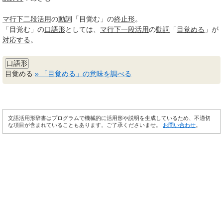
マ行
下二段活用
の
動詞
「目覚む」の
終止形
。
「目覚む」の
口語形
としては、
マ行
下一段活用
の
動詞
「
目覚める
」が
対応する
。
口語形
目覚める
» 「目覚める」の意味を調べる
文語活用形辞書はプログラムで機械的に活用形や説明を生成しているため、不適切
な項目が含まれていることもあります。ご了承くださいませ。
お問い合わせ
。