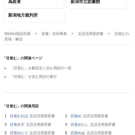
為政者
新潟市立図書館
新潟地方裁判所
Weblio国語辞典
>
辞書・百科事典
>
文語活用形辞書
>
目覚む
の
意味・解説
「目覚む」の関連ページ
「目覚む」を解説文に含む用語の一覧
「目覚む」を含む用語の索引
「目覚む」の関連用語
目覚むれば
文語活用形辞書
目覚め
文語活用形辞書
目覚めず
文語活用形辞書
目覚めたし
文語活用形辞書
目覚めたり
文語活用形辞書
目覚めぬ
文語活用形辞書