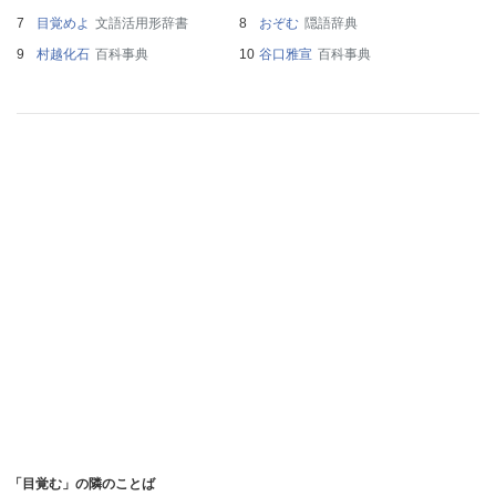
目覚めよ
文語活用形辞書
おぞむ
隠語辞典
村越化石
百科事典
谷口雅宣
百科事典
「目覚む」の隣のことば