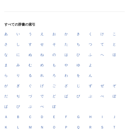
すべての辞書の索引
あ
い
う
え
お
か
き
く
け
こ
さ
し
す
せ
そ
た
ち
つ
て
と
な
に
ぬ
ね
の
は
ひ
ふ
へ
ほ
ま
み
む
め
も
や
ゆ
よ
ら
り
る
れ
ろ
わ
を
ん
が
ぎ
ぐ
げ
ご
ざ
じ
ず
ぜ
ぞ
だ
ぢ
づ
で
ど
ば
び
ぶ
べ
ぼ
ぱ
ぴ
ぷ
ぺ
ぽ
Ａ
Ｂ
Ｃ
Ｄ
Ｅ
Ｆ
Ｇ
Ｈ
Ｉ
Ｊ
Ｋ
Ｌ
Ｍ
Ｎ
Ｏ
Ｐ
Ｑ
Ｒ
Ｓ
Ｔ