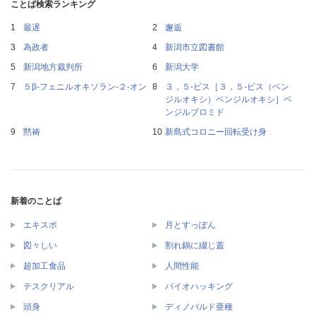
ことば検索ランキング
最遅
邂逅
為政者
新潟市立図書館
新潟地方裁判所
新潟大学
５β‐フェニルオキソラン‐２‐オン
３，５‐ビス［３，５‐ビス（ベン
ジルオキシ）ベンジルオキシ］ベ
ンジルブロミド
黙祷
新島式コロニー回転受け身
新着のことば
エキスポ
月とすっぽん
図々しい
割れ鍋に綴じ蓋
超加工食品
人間性能
テスクリアル
バイオハッキング
頭身
ディノバルド亜種