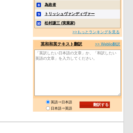
為政者
トリッシュヴァンディヴァー
松村謙三 (実業家)
>>もっとランキングを見る
英和和英テキスト翻訳
>> Weblio翻訳
英語⇒日本語
日本語⇒英語