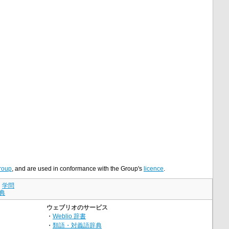
roup
, and are used in conformance with the Group's
licence
.
｜
学問
典
ウェブリオのサービス
・
Weblio 辞書
・
類語・対義語辞典