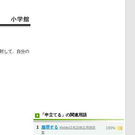
対して
、
自分
の
「申立てる」の関連用語
1
服罪する
Weblio日本語例文用例辞
|
|
|
|
|
100%
書