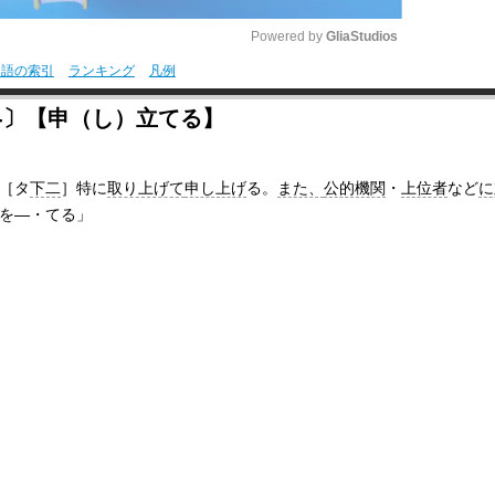
Powered by 
GliaStudios
用語の索引
ランキング
凡例
M
‐〕【申（し）立てる】
u
t
［タ
下二
］
特に
取り上げて
申し上げ
る。
また、
公的機関
・
上位者
など
に
e
を―・てる」