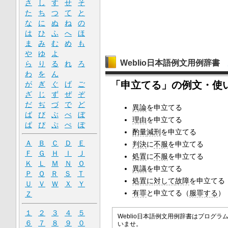
さ
し
す
せ
そ
た
ち
つ
て
と
な
に
ぬ
ね
の
は
ひ
ふ
へ
ほ
ま
み
む
め
も
や
ゆ
よ
Weblio日本語例文用例辞書
ら
り
る
れ
ろ
わ
を
ん
「申立てる」の例文・使
が
ぎ
ぐ
げ
ご
ざ
じ
ず
ぜ
ぞ
だ
ぢ
づ
で
ど
異論
を申立てる
ば
び
ぶ
べ
ぼ
理由
を申立てる
ぱ
ぴ
ぷ
ぺ
ぽ
酌量
減刑
を申立てる
Ａ
Ｂ
Ｃ
Ｄ
Ｅ
判決
に
不服
を申立てる
Ｆ
Ｇ
Ｈ
Ｉ
Ｊ
処置
に
不服
を申立てる
Ｋ
Ｌ
Ｍ
Ｎ
Ｏ
異議
を申立てる
Ｐ
Ｑ
Ｒ
Ｓ
Ｔ
処置
に対して
故障
を申立てる
Ｕ
Ｖ
Ｗ
Ｘ
Ｙ
有罪
と申立てる（
服罪する
）
Ｚ
１
２
３
４
５
Weblio日本語例文用例辞書はプロ
６
７
８
９
０
いませ。