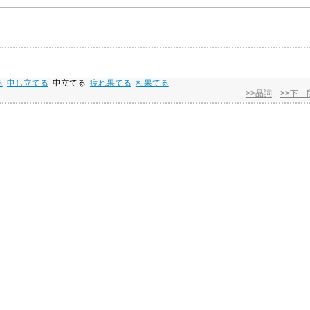
る
申し立てる
申立てる
疲れ果てる
相果てる
>>品詞
>>下一