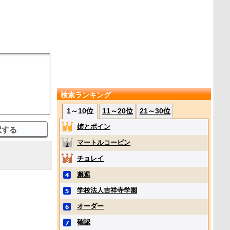
検索ランキング
1～10位
11～20位
21～30位
姉とボイン
マートルコービン
チョレイ
邂逅
学校法人吉祥寺学園
オーダー
確認