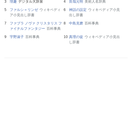
理趣
デジタル大辞泉
良哉元明
美術人名辞典
ファルシ＝リンゼ
ウィキペディ
神話の設定
ウィキペディア小見
ア小見出し辞書
出し辞書
ファブラ ノヴァ クリスタリス フ
中島克磨
百科事典
ァイナルファンタジー
百科事典
宇野淑子
百科事典
真理の徒
ウィキペディア小見出
し辞書