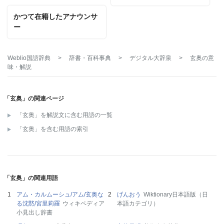
かつて在籍したアナウンサ
ー
Weblio国語辞典
>
辞書・百科事典
>
デジタル大辞泉
>
玄奥
の意
味・解説
「玄奥」の関連ページ
「玄奥」を解説文に含む用語の一覧
「玄奥」を含む用語の索引
「玄奥」の関連用語
アム・カルムーシュ/アム/玄奥な
げんおう
Wiktionary日本語版（日
る沈黙/宮里莉羅
ウィキペディア
本語カテゴリ）
小見出し辞書