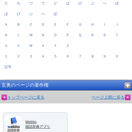
だ
ぢ
づ
で
ど
ば
び
ぶ
べ
ぼ
ぱ
ぴ
ぷ
ぺ
ぽ
Ａ
Ｂ
Ｃ
Ｄ
Ｅ
Ｆ
Ｇ
Ｈ
Ｉ
Ｊ
Ｋ
Ｌ
Ｍ
Ｎ
Ｏ
Ｐ
Ｑ
Ｒ
Ｓ
Ｔ
Ｕ
Ｖ
Ｗ
Ｘ
Ｙ
Ｚ
１
２
３
４
５
６
７
８
９
０
記号
玄奥のページの著作権
トップページに戻る
ページ上部に戻る
Weblio
国語辞典アプリ