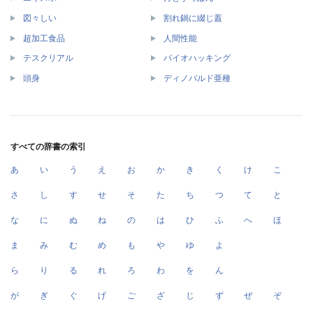
図々しい
割れ鍋に綴じ蓋
超加工食品
人間性能
テスクリアル
バイオハッキング
頭身
ディノバルド亜種
すべての辞書の索引
あ
い
う
え
お
か
き
く
け
こ
さ
し
す
せ
そ
た
ち
つ
て
と
な
に
ぬ
ね
の
は
ひ
ふ
へ
ほ
ま
み
む
め
も
や
ゆ
よ
ら
り
る
れ
ろ
わ
を
ん
が
ぎ
ぐ
げ
ご
ざ
じ
ず
ぜ
ぞ