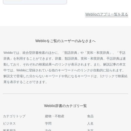
Weblioのアプリ一覧を見る
Weblioをご覧のユーザーのみなさまへ
Weblioでは、統合型辞書検索のほかに、「類語辞典」や「英和・和英辞典」、「手話
辞典」を利用することができます。辞書、類語辞典、英和・和英辞典、手話辞典は連
動しており、それぞれの検索結果へのリンクが表示されます。また、解説記事の本文
中では、Weblioに登録されている他のキーワードへのリンクが自動的に貼られます。
解説文で登場した分からないキーワードや気になるキーワードは、1クリックで検索結
果を表示することができます。
Weblio辞書のカテゴリ一覧
カテゴリトップ
建物・不動産
食品
ビジネス
学問
人名
業界用語
文化
方言