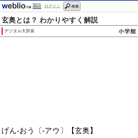
国語
ログイン
検索
玄奥とは？ わかりやすく解説
デジタル大辞泉
げん‐おう〔‐アウ〕【玄奥】