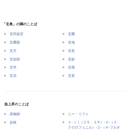
「玄奥」の隣のことば
玄同放言
玄圃
玄圃梨
玄地
玄天
玄奘
玄如節
玄妙
玄学
玄孫
玄宗
玄室
急上昇のことば
高物師
ニー・リフト
１‐［［（２Ｓ，３Ｒ）‐３‐（２‐
反映
クロロフェニル）‐２‐（４‐フルオ