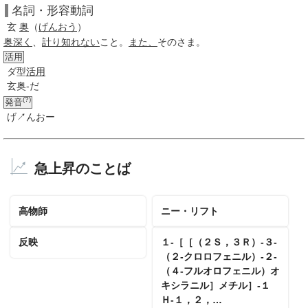
名詞・形容動詞
玄
奥
（
げんおう
）
奥深く
、
計り知れない
こと。
また、
そのさま。
活用
ダ型
活用
玄奥-だ
(?)
発音
げ↗んおー
急上昇のことば
高物師
ニー・リフト
反映
１‐［［（２Ｓ，３Ｒ）‐３‐
（２‐クロロフェニル）‐２‐
（４‐フルオロフェニル）オ
キシラニル］メチル］‐１
Ｈ‐１，２，…