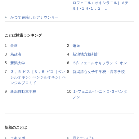
ロフェニル）オキシラニル］メチ
ル］‐１Ｈ‐１，２，…
かつて在籍したアナウンサー
ことば検索ランキング
最遅
邂逅
為政者
新潟地方裁判所
新潟大学
５β‐フェニルオキソラン‐２‐オン
３，５‐ビス［３，５‐ビス（ベン
新潟清心女子中学校・高等学校
ジルオキシ）ベンジルオキシ］ベ
ンジルブロミド
新潟自動車学校
１‐フェニル‐４‐ニトロ‐３‐ペンタ
ノン
新着のことば
エキスポ
月とすっぽん