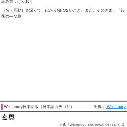
読み方：げんおう
［名・
形動
］
奥深くて
、
はかり知れない
こと。
また、
そのさま。「
芸
術
の―な趣」
Wiktionary日本語版（日本語カテゴリ）
出典：
Wiktionary
玄奥
出典:『Wiktionary』 (2021/08/21 04:41 UTC 版)