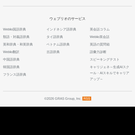
ウェブリオのサービス
Weblio国語辞典
インドネシア語辞典
英会話コラム
類語・対義語辞典
タイ語辞典
Weblio英会話
英和辞典・和英辞典
ベトナム語辞典
英語の質問箱
Weblio翻訳
古語辞典
語彙力診断
中国語辞典
スピーキングテスト
韓国語辞典
キャリジェネ～生成AIスク
ール・AIスキルでキャリア
フランス語辞典
アップ～
©2026 GRAS Group, Inc.