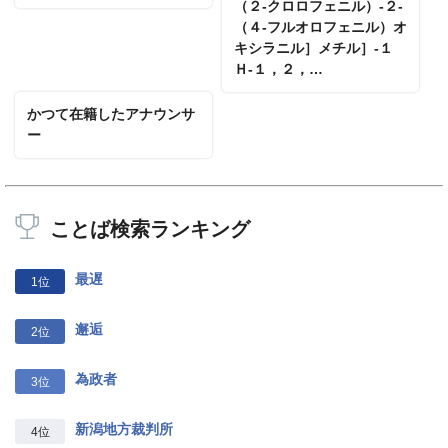
（２‐クロロフェニル）‐２‐
（４‐フルオロフェニル）オ
キシラニル］メチル］‐１
Ｈ‐１，２，…
かつて在籍したアナウンサ
ー
ことば検索ランキング
最遅
1位
邂逅
2位
為政者
3位
新潟地方裁判所
4位