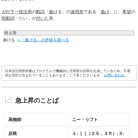
ガ行
下一段活用
の
動詞
「
曲げ
る」の
連用形
である「
曲げ
」に、
希望
の
助動詞
「たい」が
付いた
形。
終止形
曲げる
» 「曲げる」の意味を調べる
日本語活用形辞書はプログラムで機械的に活用形や説明を生成しているため、不適
切な項目が含まれていることもあります。ご了承くださいませ。
お問い合わせ
。
急上昇のことば
高物師
ニー・リフト
反映
１‐［［（２Ｓ，３Ｒ）‐３‐