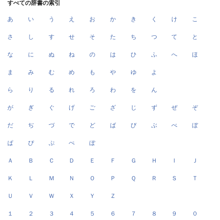
すべての辞書の索引
あ
い
う
え
お
か
き
く
け
こ
さ
し
す
せ
そ
た
ち
つ
て
と
な
に
ぬ
ね
の
は
ひ
ふ
へ
ほ
ま
み
む
め
も
や
ゆ
よ
ら
り
る
れ
ろ
わ
を
ん
が
ぎ
ぐ
げ
ご
ざ
じ
ず
ぜ
ぞ
だ
ぢ
づ
で
ど
ば
び
ぶ
べ
ぼ
ぱ
ぴ
ぷ
ぺ
ぽ
Ａ
Ｂ
Ｃ
Ｄ
Ｅ
Ｆ
Ｇ
Ｈ
Ｉ
Ｊ
Ｋ
Ｌ
Ｍ
Ｎ
Ｏ
Ｐ
Ｑ
Ｒ
Ｓ
Ｔ
Ｕ
Ｖ
Ｗ
Ｘ
Ｙ
Ｚ
１
２
３
４
５
６
７
８
９
０