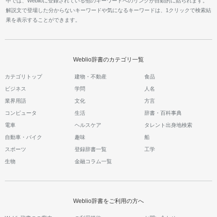
中では、Weblioに登録されている他のキーワードへのリンクが自動的に貼られます。
解説文で登場した分からないキーワードや気になるキーワードは、1クリックで検索結
果を表示することができます。
Weblio辞書のカテゴリ一覧
カテゴリトップ
建物・不動産
食品
ビジネス
学問
人名
業界用語
文化
方言
コンピュータ
生活
辞書・百科事典
電車
ヘルスケア
タレント出身地検索
自動車・バイク
趣味
船
スポーツ
登録辞書一覧
工学
生物
金融コラム一覧
Weblio辞書をご利用の方へ