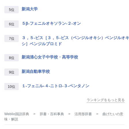
新潟大学
5位
５β‐フェニルオキソラン‐２‐オン
6位
３，５‐ビス［３，５‐ビス（ベンジルオキシ）ベンジルオ
7位
シ］ベンジルブロミド
新潟清心女子中学校・高等学校
8位
新潟自動車学校
9位
１‐フェニル‐４‐ニトロ‐３‐ペンタノン
10位
ランキングをもっと見る
Weblio国語辞典
>
辞書・百科事典
>
活用形辞書
>
曲げたい
の意
味・解説