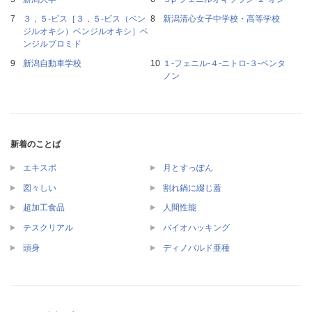
３，５‐ビス［３，５‐ビス（ベン
新潟清心女子中学校・高等学校
ジルオキシ）ベンジルオキシ］ベ
ンジルブロミド
新潟自動車学校
１‐フェニル‐４‐ニトロ‐３‐ペンタ
ノン
新着のことば
エキスポ
月とすっぽん
図々しい
割れ鍋に綴じ蓋
超加工食品
人間性能
テスクリアル
バイオハッキング
頭身
ディノバルド亜種