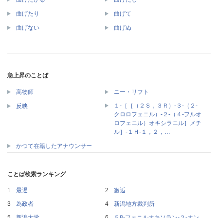
曲げたり
曲げて
曲げない
曲げぬ
急上昇のことば
高物師
ニー・リフト
１‐［［（２Ｓ，３Ｒ）‐３‐（２‐
反映
クロロフェニル）‐２‐（４‐フルオ
ロフェニル）オキシラニル］メチ
ル］‐１Ｈ‐１，２，…
かつて在籍したアナウンサー
ことば検索ランキング
最遅
邂逅
為政者
新潟地方裁判所
新潟大学
５β‐フェニルオキソラン‐２‐オン