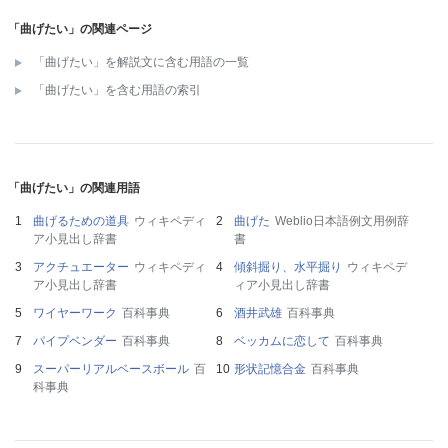
「曲げたい」の関連ページ
「曲げたい」を解説文に含む用語の一覧
「曲げたい」を含む用語の索引
「曲げたい」の関連用語
曲げるための道具
ウィキペディ
曲げた
Weblio日本語例文用例辞
ア小見出し辞書
書
アクチュエーター
ウィキペディ
傾斜掘り、水平掘り
ウィキペデ
ア小見出し辞書
ィア小見出し辞書
ワイヤーワーク
百科事典
酒井武雄
百科事典
パイプベンダー
百科事典
ベッカムに恋して
百科事典
スーパーリアルベースボール
百
形状記憶合金
百科事典
科事典