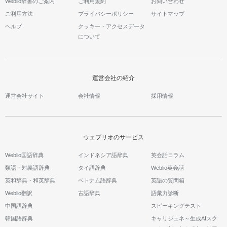
Weblio辞書のご案内
ご利用規約
お問い合わせ
ご利用方法
プライバシーポリシー
サイトマップ
ヘルプ
クッキー・アクセスデータ
について
運営会社の紹介
運営会社サイト
会社情報
採用情報
ウェブリオのサービス
Weblio国語辞典
インドネシア語辞典
英会話コラム
類語・対義語辞典
タイ語辞典
Weblio英会話
英和辞典・和英辞典
ベトナム語辞典
英語の質問箱
Weblio翻訳
古語辞典
語彙力診断
中国語辞典
スピーキングテスト
韓国語辞典
キャリジェネ～生成AIスク