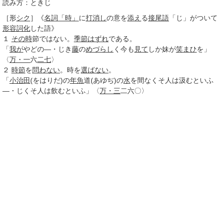
読み方：ときじ
［形
シク
］
《
名詞
「時」
に
打消し
の意を
添え
る
接尾語
「じ」がついて
形容詞化
した語》
１
その時
節ではない。
季節はずれ
である。
「
我が
やどの―・じき
藤
の
めづらし
く今も
見て
しか妹が
笑まひ
を」
〈
万・一
六
二七
〉
２
時節
を
問わない
。時を
選ばない
。
「
小治田
(をはりだ)の
年魚
道(あゆぢ)の
水
を間なくそ人は汲むといふ
―・じくそ人は飲むといふ」〈
万・三
二六〇〉