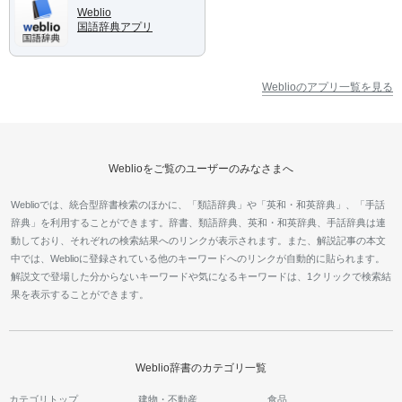
Weblio
国語辞典アプリ
Weblioのアプリ一覧を見る
Weblioをご覧のユーザーのみなさまへ
Weblioでは、統合型辞書検索のほかに、「類語辞典」や「英和・和英辞典」、「手話
辞典」を利用することができます。辞書、類語辞典、英和・和英辞典、手話辞典は連
動しており、それぞれの検索結果へのリンクが表示されます。また、解説記事の本文
中では、Weblioに登録されている他のキーワードへのリンクが自動的に貼られます。
解説文で登場した分からないキーワードや気になるキーワードは、1クリックで検索結
果を表示することができます。
Weblio辞書のカテゴリ一覧
カテゴリトップ
建物・不動産
食品