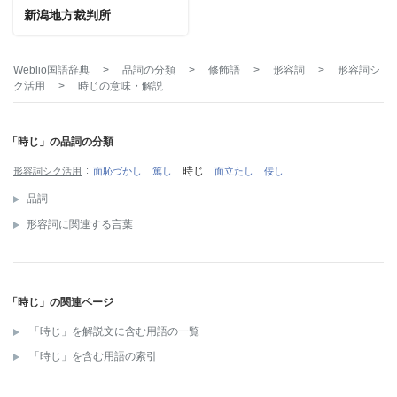
新潟地方裁判所
Weblio国語辞典
>
品詞の分類
>
修飾語
>
形容詞
>
形容詞シ
ク活用
>
時じ
の意味・解説
「時じ」の品詞の分類
時じ
形容詞シク活用
面恥づかし
篤し
面立たし
佞し
品詞
形容詞に関連する言葉
「時じ」の関連ページ
「時じ」を解説文に含む用語の一覧
「時じ」を含む用語の索引