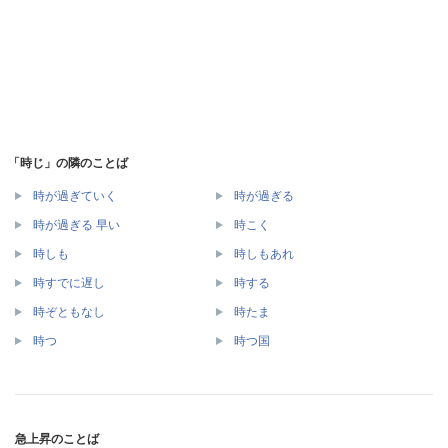
「時じ」の隣のことば
時が過ぎていく
時が過ぎる
時が過ぎる 早い
時こく
時しも
時しもあれ
時すでに遅し
時する
時ぞともなし
時たま
時つ
時つ国
急上昇のことば