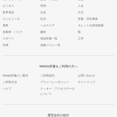
ビジネス
学問
人名
業界用語
文化
方言
コンピュータ
生活
辞書・百科事典
電車
ヘルスケア
タレント出身地検索
自動車・バイク
趣味
船
スポーツ
登録辞書一覧
工学
生物
金融コラム一覧
Weblio辞書をご利用の方へ
Weblio辞書のご案内
ご利用規約
お問い合わせ
ご利用方法
プライバシーポリシー
サイトマップ
ヘルプ
クッキー・アクセスデータ
について
運営会社の紹介