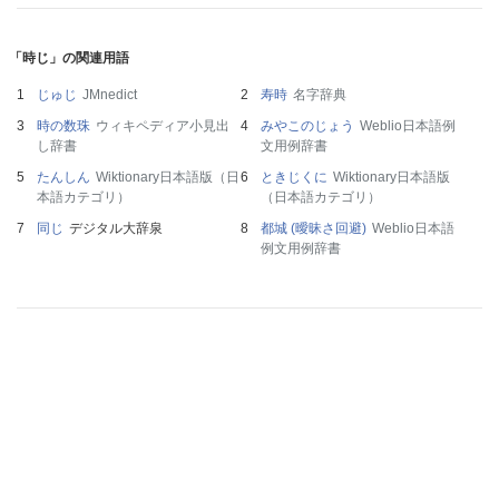
「時じ」の関連用語
じゅじ
JMnedict
寿時
名字辞典
時の数珠
ウィキペディア小見出
みやこのじょう
Weblio日本語例
し辞書
文用例辞書
たんしん
Wiktionary日本語版（日
ときじくに
Wiktionary日本語版
本語カテゴリ）
（日本語カテゴリ）
同じ
デジタル大辞泉
都城 (曖昧さ回避)
Weblio日本語
例文用例辞書