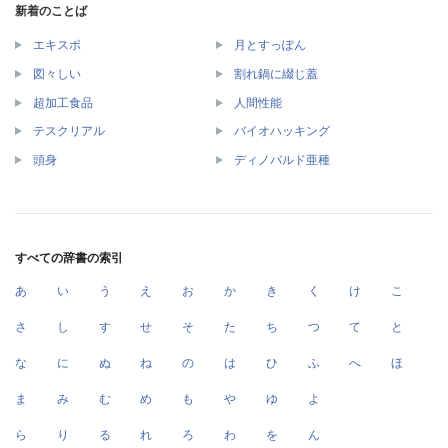
新着のことば
エキスポ
月とすっぽん
図々しい
割れ鍋に綴じ蓋
超加工食品
人間性能
テスクリアル
バイオハッキング
頭身
ディノバルド亜種
すべての辞書の索引
あ
い
う
え
お
か
き
く
け
こ
さ
し
す
せ
そ
た
ち
つ
て
と
な
に
ぬ
ね
の
は
ひ
ふ
へ
ほ
ま
み
む
め
も
や
ゆ
よ
ら
り
る
れ
ろ
わ
を
ん