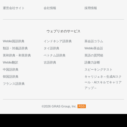
運営会社サイト
会社情報
採用情報
ウェブリオのサービス
Weblio国語辞典
インドネシア語辞典
英会話コラム
類語・対義語辞典
タイ語辞典
Weblio英会話
英和辞典・和英辞典
ベトナム語辞典
英語の質問箱
Weblio翻訳
古語辞典
語彙力診断
中国語辞典
スピーキングテスト
韓国語辞典
キャリジェネ～生成AIスク
ール・AIスキルでキャリア
フランス語辞典
アップ～
©2026 GRAS Group, Inc.