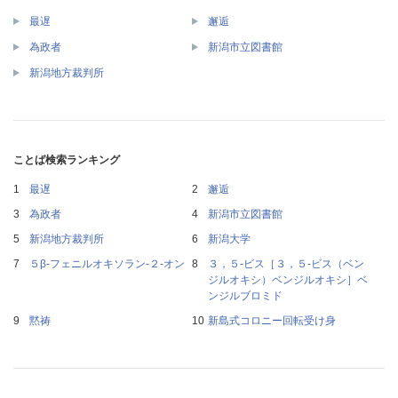
最遅
邂逅
為政者
新潟市立図書館
新潟地方裁判所
ことば検索ランキング
最遅
邂逅
為政者
新潟市立図書館
新潟地方裁判所
新潟大学
５β‐フェニルオキソラン‐２‐オン
３，５‐ビス［３，５‐ビス（ベン
ジルオキシ）ベンジルオキシ］ベ
ンジルブロミド
黙祷
新島式コロニー回転受け身