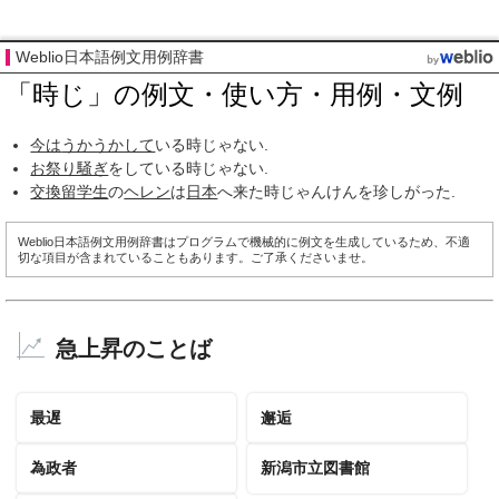
Weblio日本語例文用例辞書
「時じ」の例文・使い方・用例・文例
今は
うかうかして
いる時じゃない.
お祭り騒ぎ
をしている時じゃない.
交換留学生
の
ヘレン
は
日本
へ来た時じゃんけんを珍しがった.
Weblio日本語例文用例辞書はプログラムで機械的に例文を生成しているため、不適
切な項目が含まれていることもあります。ご了承くださいませ。
急上昇のことば
最遅
邂逅
為政者
新潟市立図書館