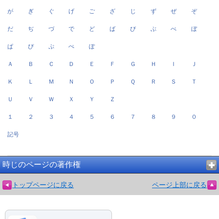
が
ぎ
ぐ
げ
ご
ざ
じ
ず
ぜ
ぞ
だ
ぢ
づ
で
ど
ば
び
ぶ
べ
ぼ
ぱ
ぴ
ぷ
ぺ
ぽ
Ａ
Ｂ
Ｃ
Ｄ
Ｅ
Ｆ
Ｇ
Ｈ
Ｉ
Ｊ
Ｋ
Ｌ
Ｍ
Ｎ
Ｏ
Ｐ
Ｑ
Ｒ
Ｓ
Ｔ
Ｕ
Ｖ
Ｗ
Ｘ
Ｙ
Ｚ
１
２
３
４
５
６
７
８
９
０
記号
時じのページの著作権
トップページに戻る
ページ上部に戻る