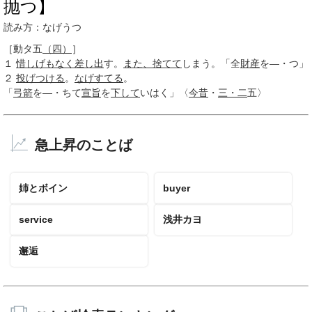
抛つ】
読み方：なげうつ
［動タ五
（四）
］
１
惜しげもなく
差し出
す。
また、
捨てて
しまう。「全
財産
を―・つ」
２
投げつける
。
なげすてる
。
「
弓箭
を―・ちて
宣旨
を
下して
いはく」〈
今昔
・
三・二
五〉
急上昇のことば
姉とボイン
buyer
service
浅井カヨ
邂逅