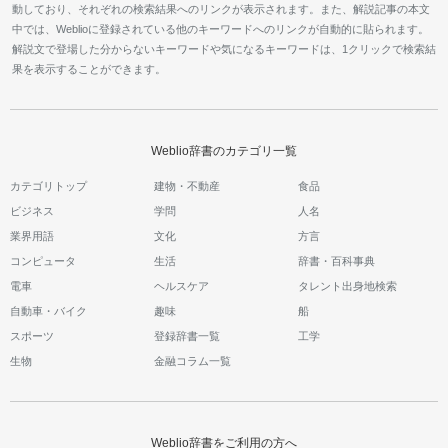
動しており、それぞれの検索結果へのリンクが表示されます。また、解説記事の本文
中では、Weblioに登録されている他のキーワードへのリンクが自動的に貼られます。
解説文で登場した分からないキーワードや気になるキーワードは、1クリックで検索結
果を表示することができます。
Weblio辞書のカテゴリ一覧
カテゴリトップ
建物・不動産
食品
ビジネス
学問
人名
業界用語
文化
方言
コンピュータ
生活
辞書・百科事典
電車
ヘルスケア
タレント出身地検索
自動車・バイク
趣味
船
スポーツ
登録辞書一覧
工学
生物
金融コラム一覧
Weblio辞書をご利用の方へ