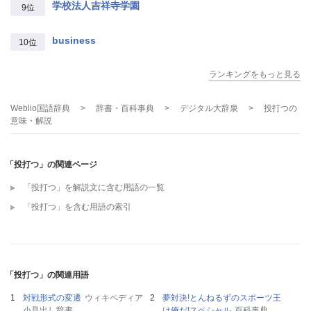
学校法人吉祥寺学園
9位
business
10位
ランキングをもっと見る
Weblio国語辞典
>
辞書・百科事典
>
デジタル大辞泉
>
投打つ
の
意味・解説
「投打つ」の関連ページ
「投打つ」を解説文に含む用語の一覧
「投打つ」を含む用語の索引
「投打つ」の関連用語
対戦形式の変遷
ウィキペディア
夢対決!とんねるずのスポーツ王
小見出し辞書
は俺だ!スペシャル
百科事典