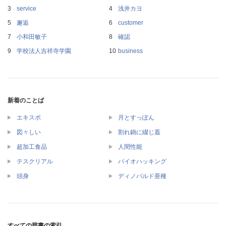
service
浅井カヨ
邂逅
customer
小和田敏子
確認
学校法人吉祥寺学園
business
新着のことば
エキスポ
月とすっぽん
図々しい
割れ鍋に綴じ蓋
超加工食品
人間性能
テスクリアル
バイオハッキング
頭身
ディノバルド亜種
すべての辞書の索引