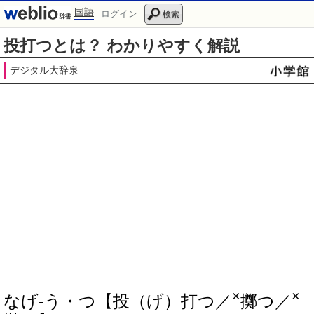
国語
ログイン
検索
投打つとは？ わかりやすく解説
デジタル大辞泉
×
×
なげ‐う・つ【投（げ）打つ／
擲つ／