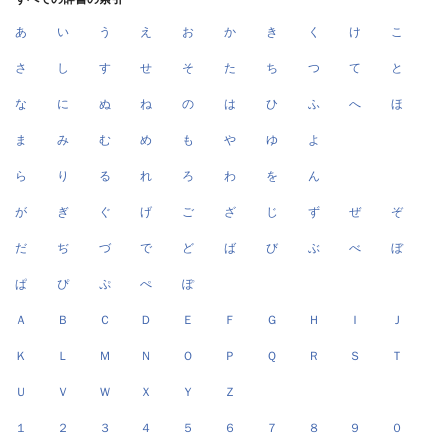
あ
い
う
え
お
か
き
く
け
こ
さ
し
す
せ
そ
た
ち
つ
て
と
な
に
ぬ
ね
の
は
ひ
ふ
へ
ほ
ま
み
む
め
も
や
ゆ
よ
ら
り
る
れ
ろ
わ
を
ん
が
ぎ
ぐ
げ
ご
ざ
じ
ず
ぜ
ぞ
だ
ぢ
づ
で
ど
ば
び
ぶ
べ
ぼ
ぱ
ぴ
ぷ
ぺ
ぽ
Ａ
Ｂ
Ｃ
Ｄ
Ｅ
Ｆ
Ｇ
Ｈ
Ｉ
Ｊ
Ｋ
Ｌ
Ｍ
Ｎ
Ｏ
Ｐ
Ｑ
Ｒ
Ｓ
Ｔ
Ｕ
Ｖ
Ｗ
Ｘ
Ｙ
Ｚ
１
２
３
４
５
６
７
８
９
０