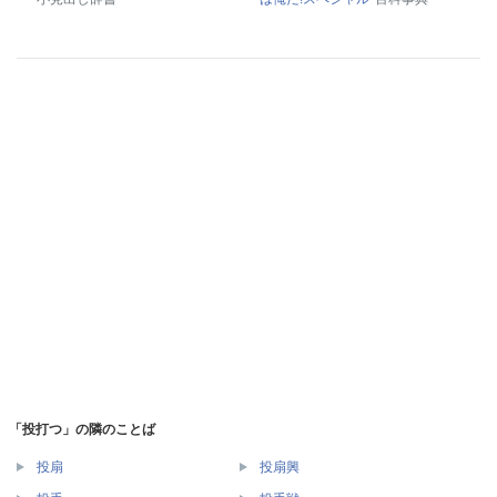
「投打つ」の隣のことば
投扇
投扇興