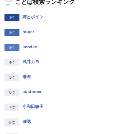
ことば検索ランキング
姉とボイン
1位
buyer
2位
service
3位
浅井カヨ
4位
邂逅
5位
customer
6位
小和田敏子
7位
確認
8位