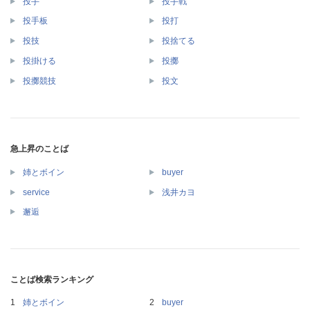
投手
投手戦
投手板
投打
投技
投捨てる
投掛ける
投擲
投擲競技
投文
急上昇のことば
姉とボイン
buyer
service
浅井カヨ
邂逅
ことば検索ランキング
姉とボイン
buyer