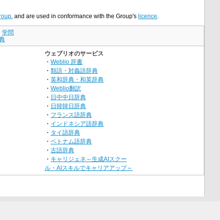
roup
, and are used in conformance with the Group's
licence
.
｜
学問
典
ウェブリオのサービス
・
Weblio 辞書
・
類語・対義語辞典
・
英和辞典・和英辞典
・
Weblio翻訳
・
日中中日辞典
・
日韓韓日辞典
・
フランス語辞典
・
インドネシア語辞典
・
タイ語辞典
・
ベトナム語辞典
・
古語辞典
・
キャリジェネ～生成AIスクー
ル・AIスキルでキャリアアップ～