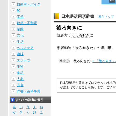
自動車・バイク
＋
船
＋
日本語活用形辞書
工学
索引トップ
＋
建築・不動産
＋
後ろ向きに
学問
＋
読み方：
うしろむき
に
文化
＋
生活
＋
形容動詞
「
後ろ向き
だ」の
連用形
。
ヘルスケア
＋
趣味
＋
スポーツ
＋
終止形
後ろ向きだ
» 「後ろ向き
生物
＋
食品
＋
人名
＋
日本語活用形辞書はプログラムで機械的
方言
＋
が含まれていることもあります。ご了
辞書・百科事典
＋
すべての辞書の索引
あ
い
う
え
お
か
き
く
け
こ