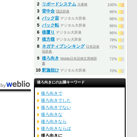
2
リボードシステム
大車林
|
|
|
|
|
100%
3
背中合
隠語辞典
|
|
|
|
|
96%
4
バック宙
デジタル大辞泉
|
|
|
|
|
96%
5
バック転
デジタル大辞泉
|
|
|
|
|
96%
6
後覆り
デジタル大辞泉
|
|
|
|
|
96%
7
後方様
デジタル大辞泉
|
|
|
|
|
78%
8
ネガティブシンキング
日本語表
|
|
|
|
|
72%
現辞典
9
後ろ向き
Weblio日本語例文用例辞
|
|
|
|
|
72%
書
10
釈迦担ひ
デジタル大辞泉
|
|
|
|
|
70%
後ろ向きにのお隣キーワード
後ろ向きで
後ろ向きでした
後ろ向きでない
後ろ向きな
後ろ向きなら
後ろ向きならば
後ろ向きに