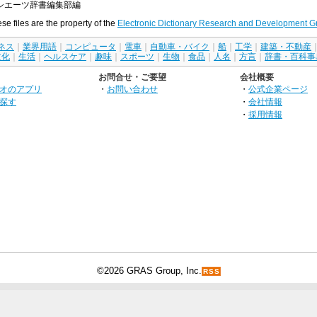
シエーツ辞書編集部編
ese files are the property of the
Electronic Dictionary Research and Development G
ネス
｜
業界用語
｜
コンピュータ
｜
電車
｜
自動車・バイク
｜
船
｜
工学
｜
建築・不動産
文化
｜
生活
｜
ヘルスケア
｜
趣味
｜
スポーツ
｜
生物
｜
食品
｜
人名
｜
方言
｜
辞書・百科事
お問合せ・ご要望
会社概要
オのアプリ
・
お問い合わせ
・
公式企業ページ
探す
・
会社情報
・
採用情報
©2026 GRAS Group, Inc.
RSS