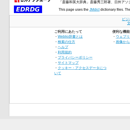
「斎藤和英大辞典」斎藤秀三郎著、日外アソ
This page uses the
JMdict
dictionary files. Th
ビジ
ご利用にあたって
便利な機能
・
Weblio辞書とは
・
ウェブリ
・
検索の仕方
・
画像から
・
ヘルプ
・
利用規約
・
プライバシーポリシー
・
サイトマップ
・
クッキー・アクセスデータにつ
いて