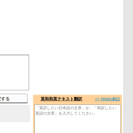
英和和英テキスト翻訳
>> Weblio翻訳