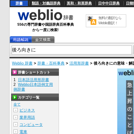
辞書
類語・対義語辞典
英和・和英辞典
日中中日辞典
日韓
無料の翻訳なら
Weblio翻訳！
556の専門辞書や国語辞典百科事典
から一度に検索!
Weblio 辞書
>
辞書・百科事典
>
活用形辞書
>
後ろ向きに
の意味・解
辞書ショートカット
1
日本語活用形辞書
2
Weblio日本語例文用
例辞書
カテゴリ一覧
全て
ビジネス
＋
業界用語
＋
コンピュータ
＋
電車
＋