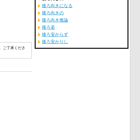
後ろ向きになる
後ろ向きの
後ろ向き推論
後ろ姿
後ろ安からず
後ろ安かりし
す。ご了承くださ