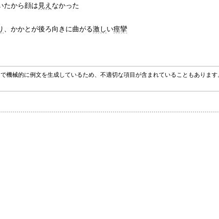
いたから顔は
見え
なかった
り
、かかとが後ろ向きに曲がる
激し
い
痙攣
グラムで機械的に例文を生成しているため、不適切な項目が含まれていることもありま