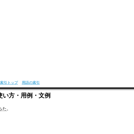
索引トップ
用語の索引
使い方・用例・文例
ちた
。