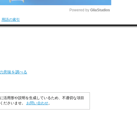
Powered by 
GliaStudios
用語の索引
M
u
t
e
」の意味を調べる
に活用形や説明を生成しているため、不適切な項目
承くださいませ。
お問い合わせ
。