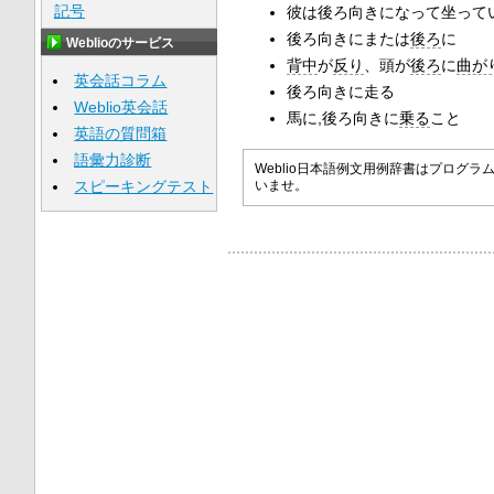
記号
彼は後ろ向きになって坐って
後ろ向きにまたは
後ろ
に
Weblioのサービス
背中
が
反り
、頭が
後ろ
に
曲が
英会話コラム
後ろ向きに走る
Weblio英会話
馬に,後ろ向きに
乗る
こと
英語の質問箱
語彙力診断
Weblio日本語例文用例辞書はプロ
スピーキングテスト
いませ。