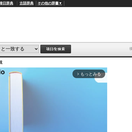
韓日辞典
古語辞典
その他の辞書▼
説
もっとみる
arrow_forward_ios