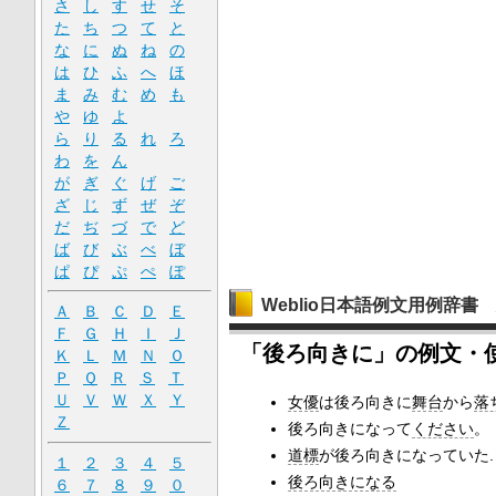
さ
し
す
せ
そ
た
ち
つ
て
と
な
に
ぬ
ね
の
は
ひ
ふ
へ
ほ
ま
み
む
め
も
や
ゆ
よ
ら
り
る
れ
ろ
わ
を
ん
が
ぎ
ぐ
げ
ご
ざ
じ
ず
ぜ
ぞ
だ
ぢ
づ
で
ど
ば
び
ぶ
べ
ぼ
ぱ
ぴ
ぷ
ぺ
ぽ
Weblio日本語例文用例辞書
Ａ
Ｂ
Ｃ
Ｄ
Ｅ
Ｆ
Ｇ
Ｈ
Ｉ
Ｊ
「後ろ向きに」の例文・
Ｋ
Ｌ
Ｍ
Ｎ
Ｏ
Ｐ
Ｑ
Ｒ
Ｓ
Ｔ
Ｕ
Ｖ
Ｗ
Ｘ
Ｙ
女優
は後ろ向きに
舞台
から
落
Ｚ
後ろ向きになって
ください
。
道標
が後ろ向きになっていた.
１
２
３
４
５
後ろ向きになる
６
７
８
９
０