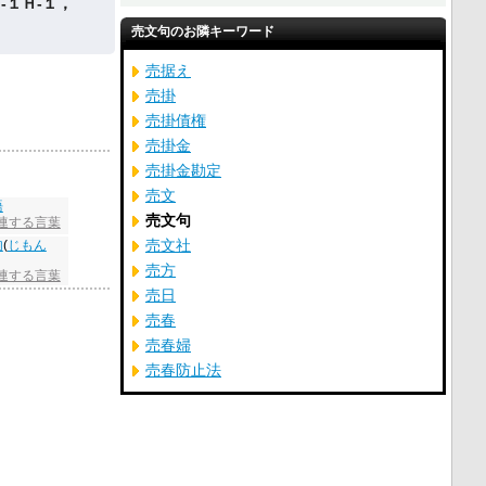
‐１Ｈ‐１，
売文句のお隣キーワード
売据え
売掛
売掛債権
売掛金
売掛金勘定
売文
語
売文句
関連する言葉
売文社
句
(
じもん
売方
連する言葉
売日
売春
売春婦
売春防止法