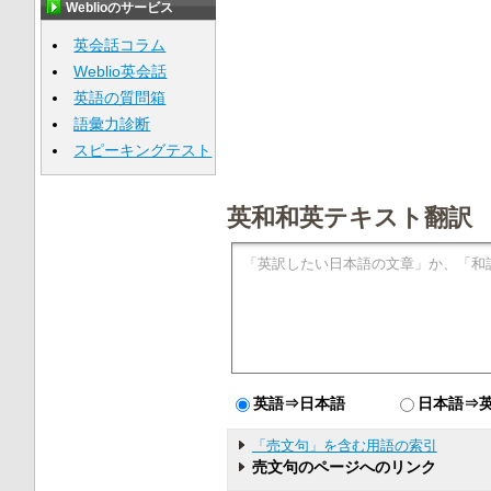
Weblioのサービス
英会話コラム
Weblio英会話
英語の質問箱
語彙力診断
スピーキングテスト
英和和英テキスト翻訳
英語⇒日本語
日本語⇒
「売文句」を含む用語の索引
売文句のページへのリンク