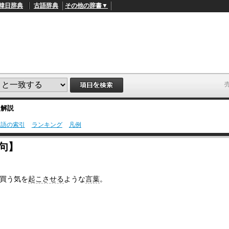
韓日辞典
古語辞典
その他の辞書▼
・解説
用語の索引
ランキング
凡例
L
/
o
句】
a
d
e
d
買う気を
起こさせる
ような
言葉
。
:
4
9
.
4
5
%