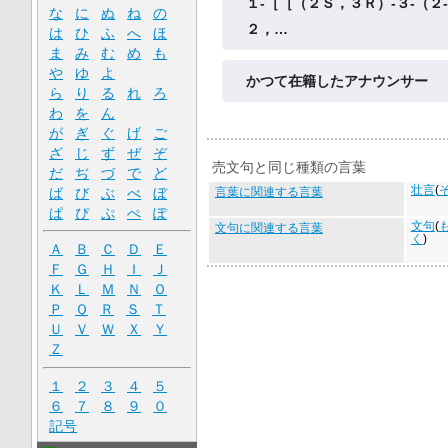
１‐［［（２Ｓ，３Ｒ）‐３‐（２
な
に
ぬ
ね
の
２，…
は
ひ
ふ
へ
ほ
ま
み
む
め
も
や
ゆ
よ
かつて在籍したアナウンサー
ら
り
る
れ
ろ
わ
を
ん
が
ぎ
ぐ
げ
ご
ざ
じ
ず
ぜ
ぞ
売文句と同じ種類の言葉
だ
ぢ
づ
で
ど
壮言
(
ば
び
ぶ
べ
ぼ
言葉に関連する言葉
ぱ
ぴ
ぷ
ぺ
ぽ
文句
(
文句に関連する言葉
く
)
Ａ
Ｂ
Ｃ
Ｄ
Ｅ
Ｆ
Ｇ
Ｈ
Ｉ
Ｊ
Ｋ
Ｌ
Ｍ
Ｎ
Ｏ
Ｐ
Ｑ
Ｒ
Ｓ
Ｔ
Ｕ
Ｖ
Ｗ
Ｘ
Ｙ
Ｚ
１
２
３
４
５
６
７
８
９
０
記号