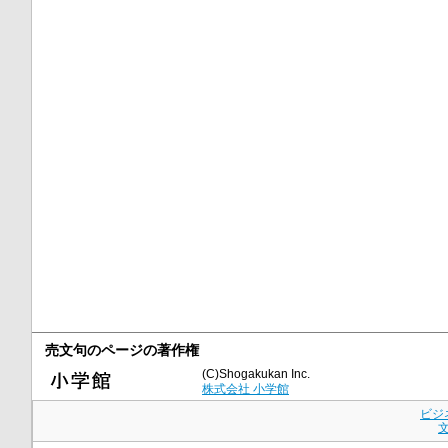
売文句のページの著作権
(C)Shogakukan Inc.
株式会社 小学館
ビジ