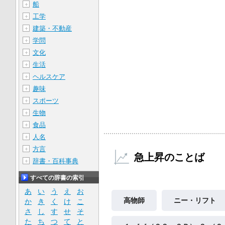
船
＋
工学
＋
建築・不動産
＋
学問
＋
文化
＋
生活
＋
ヘルスケア
＋
趣味
＋
スポーツ
＋
生物
＋
食品
＋
人名
＋
方言
＋
急上昇のことば
辞書・百科事典
＋
すべての辞書の索引
あ
い
う
え
お
高物師
ニー・リフト
か
き
く
け
こ
さ
し
す
せ
そ
た
ち
つ
て
と