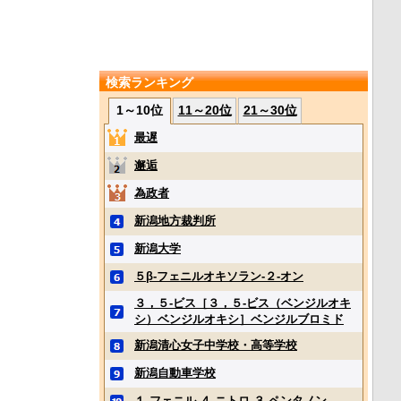
検索ランキング
1～10位
11～20位
21～30位
最遅
邂逅
為政者
新潟地方裁判所
新潟大学
５β‐フェニルオキソラン‐２‐オン
３，５‐ビス［３，５‐ビス（ベンジルオキ
シ）ベンジルオキシ］ベンジルブロミド
新潟清心女子中学校・高等学校
新潟自動車学校
１‐フェニル‐４‐ニトロ‐３‐ペンタノン