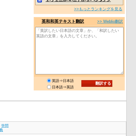
>>もっとランキングを見る
英和和英テキスト翻訳
>> Weblio翻訳
英語⇒日本語
日本語⇒英語
｜
学問
典