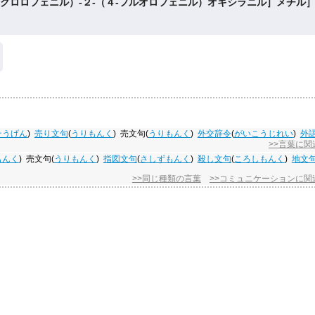
‐クロロフェニル）‐２‐（４‐フルオロフェニル）オキシラニル］メチル］
そうげん
)
売り文句
(
うりもんく
)
売文句
(
うりもんく
)
外交辞令
(
がいこうじれい
)
外
>>言葉に
もんく
)
売文句
(
うりもんく
)
指図文句
(
さしずもんく
)
殺し文句
(
ころしもんく
)
地文
>>同じ種類の言葉
>>コミュニケーションに関