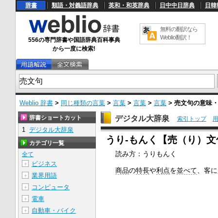
辞書
類語・対義語辞典
英和・和英辞典
日中中日辞典
日韓
無料の翻訳なら
Weblio翻訳！
556の専門辞書や国語辞典百科事典
から一度に検索!
Weblio 辞書
>
同じ種類の言葉
>
言葉
>
言葉
>
言葉
>
売文句
の意味
辞書ショートカット
デジタル大辞泉
索引トップ
1
デジタル大辞泉
U
うり‐もんく【売（り）文
n
カテゴリ一覧
m
読み方：うりもんく
u
全て
t
ビジネス
＋
e
商品
の
特長
や
利点
を
並べて
、客に
業界用語
＋
コンピュータ
＋
電車
＋
自動車・バイク
＋