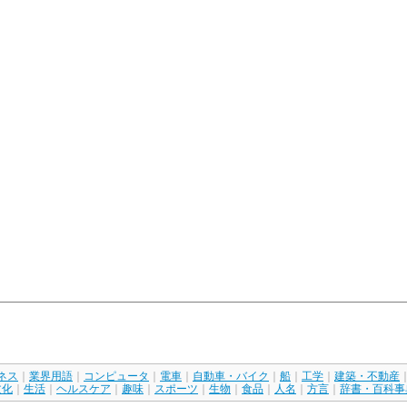
ネス
｜
業界用語
｜
コンピュータ
｜
電車
｜
自動車・バイク
｜
船
｜
工学
｜
建築・不動産
文化
｜
生活
｜
ヘルスケア
｜
趣味
｜
スポーツ
｜
生物
｜
食品
｜
人名
｜
方言
｜
辞書・百科事