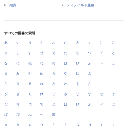
頭身
ディノバルド亜種
すべての辞書の索引
あ
い
う
え
お
か
き
く
け
こ
さ
し
す
せ
そ
た
ち
つ
て
と
な
に
ぬ
ね
の
は
ひ
ふ
へ
ほ
ま
み
む
め
も
や
ゆ
よ
ら
り
る
れ
ろ
わ
を
ん
が
ぎ
ぐ
げ
ご
ざ
じ
ず
ぜ
ぞ
だ
ぢ
づ
で
ど
ば
び
ぶ
べ
ぼ
ぱ
ぴ
ぷ
ぺ
ぽ
Ａ
Ｂ
Ｃ
Ｄ
Ｅ
Ｆ
Ｇ
Ｈ
Ｉ
Ｊ