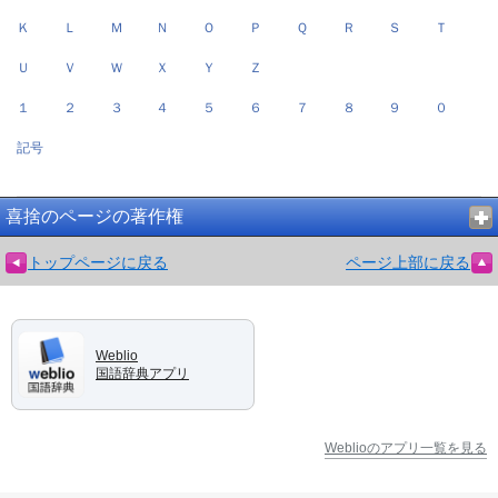
Ｋ
Ｌ
Ｍ
Ｎ
Ｏ
Ｐ
Ｑ
Ｒ
Ｓ
Ｔ
Ｕ
Ｖ
Ｗ
Ｘ
Ｙ
Ｚ
１
２
３
４
５
６
７
８
９
０
記号
喜捨のページの著作権
トップページに戻る
ページ上部に戻る
Weblio
国語辞典アプリ
Weblioのアプリ一覧を見る