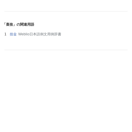
「喜捨」の関連用語
捨金
Weblio日本語例文用例辞書