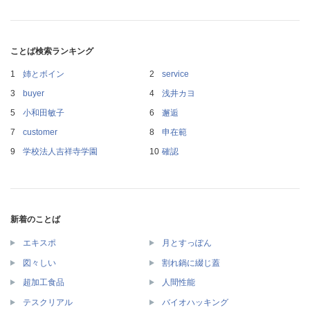
ことば検索ランキング
姉とボイン
service
buyer
浅井カヨ
小和田敏子
邂逅
customer
申在範
学校法人吉祥寺学園
確認
新着のことば
エキスポ
月とすっぽん
図々しい
割れ鍋に綴じ蓋
超加工食品
人間性能
テスクリアル
バイオハッキング