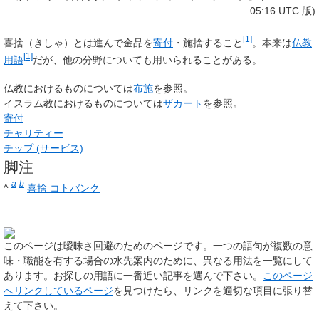
05:16 UTC 版)
[1]
喜捨
（きしゃ）とは進んで金品を
寄付
・施捨すること
。本来は
仏教
[1]
用語
だが、他の分野についても用いられることがある。
仏教におけるものについては
布施
を参照。
イスラム教におけるものについては
ザカート
を参照。
寄付
チャリティー
チップ (サービス)
脚注
a
b
^
喜捨 コトバンク
このページは
曖昧さ回避のためのページ
です。一つの語句が複数の意
味・職能を有する場合の水先案内のために、異なる用法を一覧にして
あります。お探しの用語に一番近い記事を選んで下さい。
このページ
へリンクしているページ
を見つけたら、リンクを適切な項目に張り替
えて下さい。