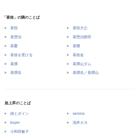
「喜捨」の隣のことば
喜悦
喜悦大公
喜惣治
喜惣治新田
喜憂
喜懼
喜捨を受ける
喜捨金
喜撰
喜撰山ダム
喜撰岳
喜撰岳／喜撰山
急上昇のことば
姉とボイン
service
buyer
浅井カヨ
小和田敏子