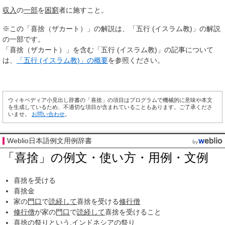
収入
の
一部
を
困窮
者に施すこと。
※この「喜捨（ザカート）」の解説は、「五行 (イスラム教)」の解説
の一部です。
「喜捨（ザカート）」を含む「五行 (イスラム教)」の記事について
は、
「五行 (イスラム教)」の概要
を参照ください。
ウィキペディア小見出し辞書の「喜捨」の項目はプログラムで機械的に意味や本文
を生成しているため、不適切な項目が含まれていることもあります。ご了承くださ
いませ。
お問い合わせ
。
Weblio日本語例文用例辞書
「喜捨」の例文・使い方・用例・文例
喜捨を受ける
喜捨金
家の
門口
で
読経して
喜捨を受ける
修行僧
修行僧
が家の
門口
で
読経して
喜捨を受けること
喜捨の
祭り
という,
インドネシア
の
祭り