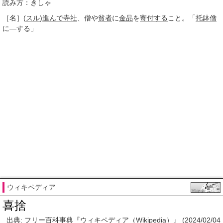
読み方：きしゃ
［名］
(
スル
)
進んで
寺社
、僧や
貧者
に
金品
を
寄付する
こと。「
托鉢僧
に―する」
ウィキペディア
喜捨
出典: フリー百科事典『ウィキペディア（Wikipedia）』 (2024/02/04