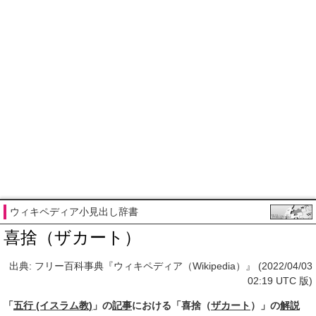
ウィキペディア小見出し辞書
喜捨（ザカート）
出典: フリー百科事典『ウィキペディア（Wikipedia）』 (2022/04/03
02:19 UTC 版)
「
五行 (イスラム教)
」の
記事
における「喜捨（
ザカート
）」の
解説