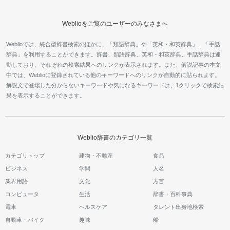
Weblioをご覧のユーザーのみなさまへ
Weblioでは、統合型辞書検索のほかに、「類語辞典」や「英和・和英辞典」、「手話
辞典」を利用することができます。辞書、類語辞典、英和・和英辞典、手話辞典は連
動しており、それぞれの検索結果へのリンクが表示されます。また、解説記事の本文
中では、Weblioに登録されている他のキーワードへのリンクが自動的に貼られます。
解説文で登場した分からないキーワードや気になるキーワードは、1クリックで検索結
果を表示することができます。
Weblio辞書のカテゴリ一覧
カテゴリトップ
建物・不動産
食品
ビジネス
学問
人名
業界用語
文化
方言
コンピュータ
生活
辞書・百科事典
電車
ヘルスケア
タレント出身地検索
自動車・バイク
趣味
船