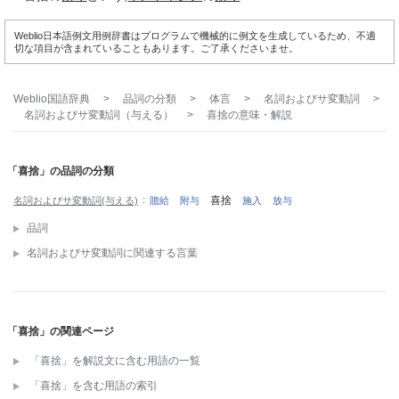
Weblio日本語例文用例辞書はプログラムで機械的に例文を生成しているため、不適
切な項目が含まれていることもあります。ご了承くださいませ。
Weblio国語辞典
>
品詞の分類
>
体言
>
名詞およびサ変動詞
>
名詞およびサ変動詞（与える）
>
喜捨
の意味・解説
「喜捨」の品詞の分類
喜捨
名詞およびサ変動詞(与える)
贍給
附与
施入
放与
品詞
名詞およびサ変動詞に関連する言葉
「喜捨」の関連ページ
「喜捨」を解説文に含む用語の一覧
「喜捨」を含む用語の索引